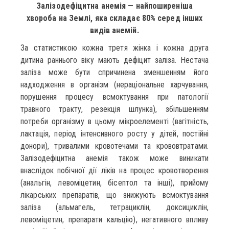
Залізодефіцитна анемія — найпоширеніша
хвороба на Землі, яка складає 80% серед інших
видів анемій.
За статистикою кожна третя жінка і кожна друга
дитина раннього віку мають дефіцит заліза. Нестача
заліза може бути спричинена зменшенням його
надходження в організм (нераціональне харчування,
порушення процесу всмоктування при патології
травного тракту, резекція шлунка), збільшенням
потреби організму в цьому мікроелементі (вагітність,
лактація, період інтенсивного росту у дітей, постійні
донори), тривалими кровотечами та крововтратами.
Залізодефіцитна анемія також може виникати
внаслідок побічної дії ліків на процес кровотворення
(анальгін, левоміцетин, бісептол та інші), прийому
лікарських препаратів, що знижують всмоктування
заліза (альмагель, тетрациклін, доксициклін,
левоміцетин, препарати кальцію), негативного впливу