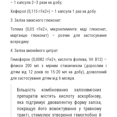
– 1 капсула 2–3 рази на добу;
Хеферол (0,115 гFe2+) – 1 капсула 1 раз на добу.
3. Заліза закисного глюконат:
Тотема (0,05 гFe2+, мікроелементи: міді глюконат,
марганцю глюконат) – розчин для застосування
всередину.
4. Заліза амонійного цитрат:
Гемоферон (0,0082 гFe2+, кислота фолієва, Vit B12) –
флакон 200 мл з мірним стаканчиком (дорослим і
дітям від 12 років по 15-20 мл на добу), дозволений
для застосування дітям від 6 місяців.
Більшість комбінованих залізовмісних
препаратів містять кислоту аскорбінову,
яка підтримує двовалентну форму заліза,
покращує його всмоктування у травному
тракті, стимулює утворення гемоглобіну й