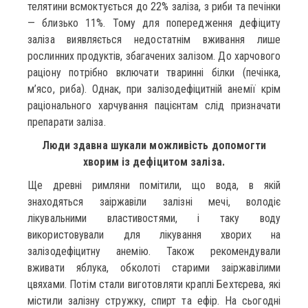
телятини всмоктується до 22% заліза, з риби та печінки
— близько 11%. Тому для попередження дефіциту
заліза виявляється недостатнім вживання лише
рослинних продуктів, збагачених залізом. До харчового
раціону потрібно включати тваринні білки (печінка,
м’ясо, риба). Однак, при залізодефіцитній анемії крім
раціонального харчування пацієнтам слід призначати
препарати заліза.
Люди здавна шукали можливість допомогти
хворим із дефіцитом заліза.
Ще древні римляни помітили, що вода, в якій
знаходяться заіржавіли залізні мечі, володіє
лікувальними властивостями, і таку воду
використовували для лікування хворих на
залізодефіцитну анемію. Також рекомендували
вживати яблука, обколоті старими заіржавілими
цвяхами. Потім стали виготовляти краплі Бехтєрева, які
містили залізну стружку, спирт та ефір. На сьогодні