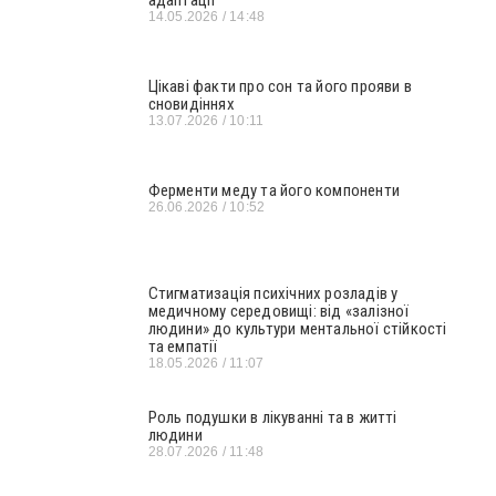
адаптації
14.05.2026
14:48
Цікаві факти про сон та його прояви в
сновидіннях
13.07.2026
10:11
Ферменти меду та його компоненти
26.06.2026
10:52
Стигматизація психічних розладів у
медичному середовищі: від «залізної
людини» до культури ментальної стійкості
та емпатії
18.05.2026
11:07
Роль подушки в лікуванні та в житті
людини
28.07.2026
11:48