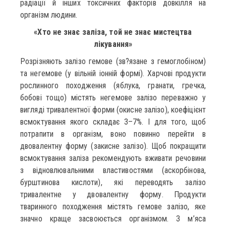
радіації й інших токсичних факторів довкілля на
організм людини.
«Хто не знає заліза, той не знає мистецтва
лікування»
Розрізняють залізо гемове (зв?язане з гемоглобіном)
та негемове (у вільній іонній формі). Харчові продукти
рослинного походження (яблука, гранати, гречка,
бобові тощо) містять негемове залізо переважно у
вигляді тривалентної форми (окисне залізо), коефіцієнт
всмоктування якого складає 3–7%. І для того, щоб
потрапити в організм, воно повинно перейти в
двовалентну форму (закисне залізо). Щоб покращити
всмоктування заліза рекомендують вживати речовини
з відновлювальними властивостями (аскорбінова,
бурштинова кислоти), які переводять залізо
тривалентне у двовалентну форму. Продукти
тваринного походження містять гемове залізо, яке
значно краще засвоюється організмом. З м’яса