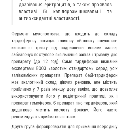
дозрівання еритроцитів, а також проявляє
властиві їй капілярозміцнювальні та
антиоксидантні властивості.
Фермент мукопротеаза, що входить до складу
тардиферону захищає слизову оболонку шлунково-
кишкового тракту від подразнення йонами заліза,
забезпечує поступове вивільнення заліза і тривалу дію
препарату (до 12 год). Саме тардиферон визнаний
експертами ВООЗ «золотим стандартом» серед усіх
залізовмісних препаратів. Препарат бебі-тардиферон
має аналогічний склад діючих речовин, але містить
приблизно у 7 разів меншу дозу заліза, що дозволяє
використовувати його у педіатричній практиці, як і
препарат гемоферон. Є препарат гіно-тардиферон, який
додатково містить кислоту фолієву. Його часто
рекомендують приймати вагітним.
Друга група феропрепаратів для приймання всередину