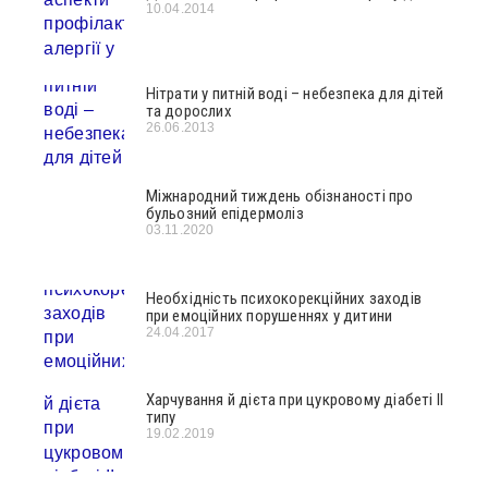
10.04.2014
Нітрати у питній воді – небезпека для дітей
та дорослих
26.06.2013
Міжнародний тиждень обізнаності про
бульозний епідермоліз
03.11.2020
Необхідність психокорекційних заходів
при емоційних порушеннях у дитини
24.04.2017
Харчування й дієта при цукровому діабеті ІІ
типу
19.02.2019