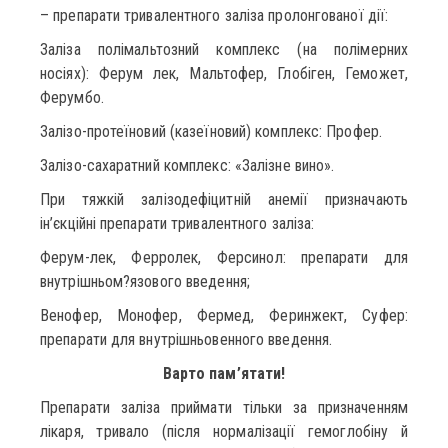
– препарати тривалентного заліза пролонгованої дії:
Заліза полімальтозний комплекс (на полімерних
носіях): Ферум лек, Мальтофер, Глобіген, Геможет,
Ферумбо.
Залізо-протеїновий (казеїновий) комплекс: Профер.
Залізо-сахаратний комплекс: «Залізне вино».
При тяжкій залізодефіцитній анемії призначають
ін’єкційні препарати тривалентного заліза:
Ферум-лек, Ферролек, Ферсинол: препарати для
внутрішньом?язового введення;
Венофер, Монофер, Фермед, Феринжект, Суфер:
препарати для внутрішньовенного введення.
Варто пам’ятати!
Препарати заліза приймати тільки за призначенням
лікаря, тривало (після нормалізації гемоглобіну й