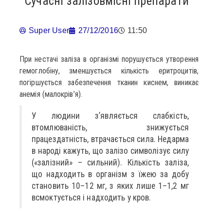
Сучасні залізовмісні препарати
Super User
27/12/2016
11:50
При нестачі заліза в організмі порушується утворення
гемоглобіну, зменшується кількість еритроцитів,
погіршується забезпечення тканин киснем, виникає
анемія (малокрів’я).
У людини з’являється слабкість,
втомлюваність, знижується
працездатність, втрачається сила. Недарма
в народі кажуть, що залізо символізує силу
(«залізний» – сильний). Кількість заліза,
що надходить в організм з їжею за добу
становить 10–12 мг, з яких лише 1–1,2 мг
всмоктується і надходить у кров.