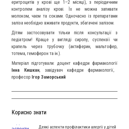
еритроцитів у крові ще 1–2 місяці), з періодичним
контролем аналізу крові. Їх не можна запивати
молоком, чаєм та соками. Одночасно із препаратами
заліза необхідно вживати продукти, збагачені залізом.
Дітям застосовувати тільки після консультації з
педіатром! Краще у вигляді сиропу, суспензії чи
крапель через трубочку (актиферин, мальтофер,
тотема, гемоферон та ін.).
Матеріал підготували: доцент кафедри фармакології
Інна Кишкан
, завідувач кафедри фармакології,
професор
Ігор Заморський
Корисно знати
Деякі аспекти профілактики алергії у дітей