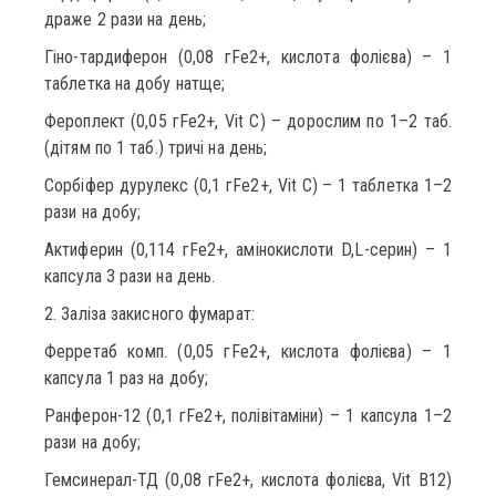
драже 2 рази на день;
Гіно-тардиферон (0,08 гFe2+, кислота фолієва) – 1
таблетка на добу натще;
Фероплект (0,05 гFe2+, Vit C) – дорослим по 1–2 таб.
(дітям по 1 таб.) тричі на день;
Сорбіфер дурулекс (0,1 гFe2+, Vit C) – 1 таблетка 1–2
рази на добу;
Актиферин (0,114 гFe2+, амінокислоти D,L-серин) – 1
капсула 3 рази на день.
2. Заліза закисного фумарат:
Ферретаб комп. (0,05 гFe2+, кислота фолієва) – 1
капсула 1 раз на добу;
Ранферон-12 (0,1 гFe2+, полівітаміни) – 1 капсула 1–2
рази на добу;
Гемсинерал-ТД (0,08 гFe2+, кислота фолієва, Vit B12)