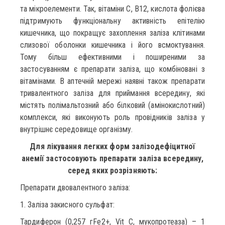
та мікроелементи. Так, вітаміни С, В12, кислота фолієва
підтримують функціональну активність епітелію
кишечника, що покращує захоплення заліза клітинами
слизової оболонки кишечника і його всмоктування.
Тому більш ефективними і поширеними за
застосуванням є препарати заліза, що комбіновані з
вітамінами. В аптечній мережі наявні також препарати
тривалентного заліза для приймання всередину, які
містять полімальтозний або білковий (амінокислотний)
комплекси, які виконують роль провідників заліза у
внутрішнє середовище організму.
Для лікування легких форм залізодефіцитної
анемії застосовують препарати заліза всередину,
серед яких розрізняють:
Препарати двовалентного заліза:
1. Заліза закисного сульфат:
Тардиферон (0,257 гFe2+, Vit C, мукопротеаза) – 1