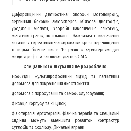
Диференційний діагностика: хвороби мотонейрону,
первинний боковий аміосклероз, м`язева дистрофія,
уроджені міопатії, хвороби накопичення глікогену,
міастенія гравіс, поліомієліт. Важливим є визначення
активності креатинкінази сироватки крові: перевищення
її норми більше ніж в 10 разів є характерним для
міодистрофії та виключає діагноз СМА.
Спеціального лікування не розроблено.
Необхідні мультипрофесійний підхід та паліативна
допомога для покращення якості життя:
допомога в пересуванні та самообслуговуванні;
фіксація корпусу та кінцівок;
фізіотерапія, ерготерапія, фізична терапія та спеціальні
сидіння можуть зменшити розвиток контрактур
суглобів та сколіозу. Дихальні вправи.