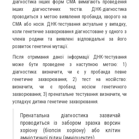
діагностика інших форм СМА вимагають проведення
інших діагностичних тестів. ДНК-діагностика
проводиться з метою виявлення пробанда, хворого на
СМА або носія. ДНК-тестування актуальне у випадку,
коли генетичне захворювання діагностоване у одного з
членів родини та виявлені відповідальні за його
розвиток генетичні мутації.
Після отримання даної інформації ДНК-тестування
може бути проведене з наступною метою: 1)
діагностика: визначити, чи є у пробанда певне
генетичне захворювання; 2) тест на носійство:
визначити, чи є пробанд носієм генетичного
захворювання; 3) пренатальне тестування: визначити, чи
успадкує дитина генетичне захворювання.
Пренатальна діагностика зазвичай
проводиться із забором зразка ворсин
хоріону (біопсія хоріону) або клітин
амніотичної рідин (амніоцентез).