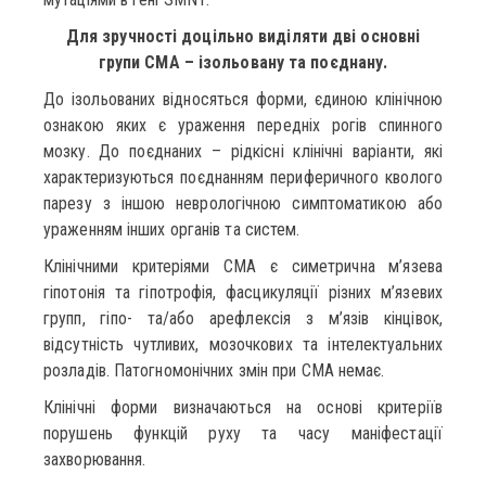
Для зручності доцільно виділяти дві основні
групи СМА – ізольовану та поєднану.
До ізольованих відносяться форми, єдиною клінічною
ознакою яких є ураження передніх рогів спинного
мозку. До поєднаних – рідкісні клінічні варіанти, які
характеризуються поєднанням периферичного кволого
парезу з іншою неврологічною симптоматикою або
ураженням інших органів та систем.
Клінічними критеріями СМА є симетрична м’язева
гіпотонія та гіпотрофія, фасцикуляції різних м’язевих
групп, гіпо- та/або арефлексія з м’язів кінцівок,
відсутність чутливих, мозочкових та інтелектуальних
розладів. Патогномонічних змін при СМА немає.
Клінічні форми визначаються на основі критеріїв
порушень функцій руху та часу маніфестації
захворювання.