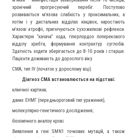
хронічний прогресуючий перебіг. Поступово
розвивається м’язова слабкість у проксимальних, а
потім і у дистальних відділах кінцівок, наростають
м’язові атрофії, пригнічуються сухожилкові рефлекси.
Характерні “качача” хода, гіперлордоз поперекового
відділу хребта, формування контрактур суглобів.
Здатність ходити зберігається до 8-10 років і старше.
Пацієнти доживають до дорослого віку.
СМА, тип IV (початок у дорослому віці).
Діагноз СМА встановлюється на підставі:
клінічної картини;
даних ЕНМГ (передньороговий тип ураження);
молекулярно-генетичного дослідження;
біохімічного аналізу крові.
Виявлення в гені SMN1 точкових мутацій, а також