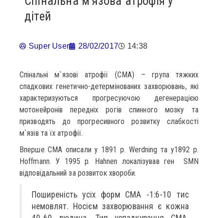
Спінальна м’язова атрофія у
дітей
Super User
28/02/2017
14:38
Спінальні м`язові атрофії (СМА) – група тяжких
спадкових генетично-детермінованих захворювань, які
характеризуються прогресуючою дегенерацією
мотонейронів передніх рогів спинного мозку та
призводять до прогресивного розвитку слабкості
м`язів та їх атрофії.
Вперше СМА описали у 1891 р. Werdning та у1892 р.
Hoffmann. У 1995 р. Hahnen локалізував ген SMN
відповідальний за розвиток хвороби.
Поширеність усіх форм СМА -1:6-10 тис
немовлят. Носієм захворювання є кожна
40-60 людина. Тип успадкування СМА