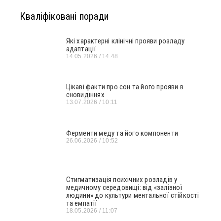
Кваліфіковані поради
Які характерні клінічні прояви розладу
адаптації
14.05.2026
14:48
Цікаві факти про сон та його прояви в
сновидіннях
13.07.2026
10:11
Ферменти меду та його компоненти
26.06.2026
10:52
Стигматизація психічних розладів у
медичному середовищі: від «залізної
людини» до культури ментальної стійкості
та емпатії
18.05.2026
11:07