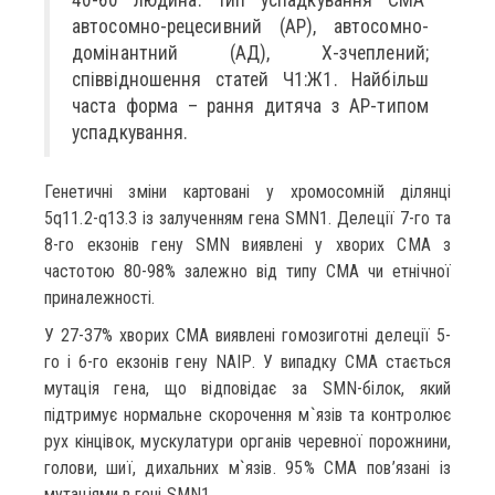
автосомно-рецесивний (АР), автосомно-
домінантний (АД), Х-зчеплений;
співвідношення статей Ч1:Ж1. Найбільш
часта форма – рання дитяча з АР-типом
успадкування.
Генетичні зміни картовані у хромосомній ділянці
5q11.2-q13.3 із залученням гена SMN1. Делеції 7-го та
8-го екзонів гену SMN виявлені у хворих СМА з
частотою 80-98% залежно від типу СМА чи етнічної
приналежності.
У 27-37% хворих СМА виявлені гомозиготні делеції 5-
го і 6-го екзонів гену NАIР. У випадку СМА стається
мутація гена, що відповідає за SMN-білок, який
підтримує нормальне скорочення м`язів та контролює
рух кінцівок, мускулатури органів черевної порожнини,
голови, шиї, дихальних м`язів. 95% СМА пов’язані із
мутаціями в гені SMN1.