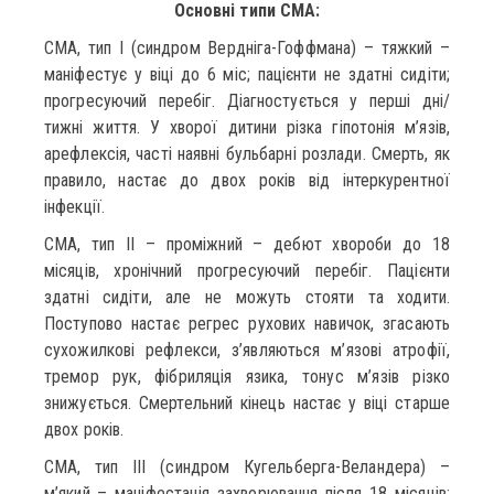
Основні типи СМА:
СМА, тип І (синдром Вердніга-Гоффмана) – тяжкий –
маніфестує у віці до 6 міс; пацієнти не здатні сидіти;
прогресуючий перебіг. Діагностується у перші дні/
тижні життя. У хворої дитини різка гіпотонія м’язів,
арефлексія, часті наявні бульбарні розлади. Смерть, як
правило, настає до двох років від інтеркурентної
інфекції.
СМА, тип II – проміжний – дебют хвороби до 18
місяців, хронічний прогресуючий перебіг. Пацієнти
здатні сидіти, але не можуть стояти та ходити.
Поступово настає регрес рухових навичок, згасають
сухожилкові рефлекси, з’являються м’язові атрофії,
тремор рук, фібриляція язика, тонус м’язів різко
знижується. Смертельний кінець настає у віці старше
двох років.
СМА, тип III (синдром Кугельберга-Веландера) –
м’який – маніфестація захворювання після 18 місяців;