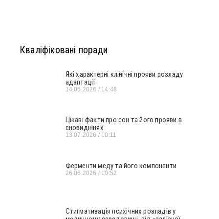
Кваліфіковані поради
Які характерні клінічні прояви розладу
адаптації
14.05.2026
14:48
Цікаві факти про сон та його прояви в
сновидіннях
13.07.2026
10:11
Ферменти меду та його компоненти
26.06.2026
10:52
Стигматизація психічних розладів у