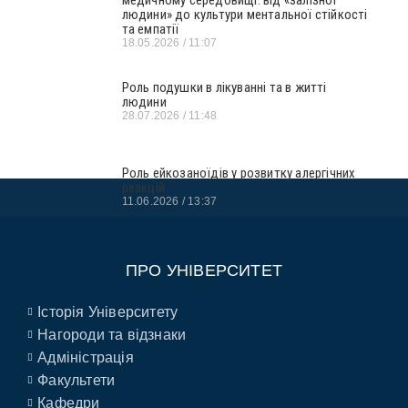
медичному середовищі: від «залізної
людини» до культури ментальної стійкості
та емпатії
18.05.2026
11:07
Роль подушки в лікуванні та в житті
людини
28.07.2026
11:48
Роль ейкозаноїдів у розвитку алергічних
реакцій
11.06.2026
13:37
ПРО УНІВЕРСИТЕТ
Історія Університету
Нагороди та відзнаки
Адміністрація
Факультети
Кафедри