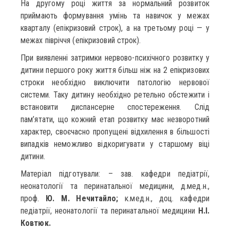
На другому році життя за нормальний розвиток
приймають формування умінь та навичок у межах
кварталу (епікризовий строк), а на третьому році — у
межах півріччя (епікризовий строк).
При виявленні затримки нервово-психічного розвитку у
дитини першого року життя більш ніж на 2 епікризових
строки необхідно виключити патологію нервової
системи. Таку дитину необхідно ретельно обстежити і
встановити диспансерне спостереження. Слід
пам’ятати, що кожний етап розвитку має незворотний
характер, своєчасно пропущені відхилення в більшості
випадків неможливо відкоригувати у старшому віці
дитини.
Матеріал підготували: – зав. кафедри педіатрії,
неонатології та перинатальної медицини, д.мед.н.,
проф.
Ю. М. Нечитайло;
к.мед.н., доц. кафедри
педіатрії, неонатології та перинатальної медицини
Н.І.
Ковтюк.