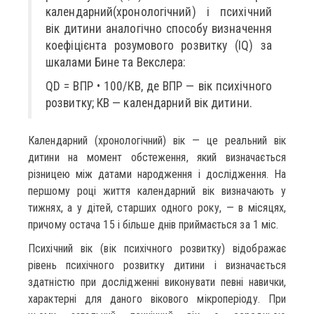
календарний(хронологічний) і психічний
вік дитини аналогічно способу визначення
коефіцієнта розумового розвитку (IQ) за
шкалами Бине та Векслера:
QD = ВПР • 100/КВ, де ВПР — вік психічного
розвитку; КВ — календарний вік дитини.
Календарний (хронологічний) вік — це реальний вік
дитини на момент обстеження, який визначається
різницею між датами народження і дослідження. На
першому році життя календарний вік визначають у
тижнях, а у дітей, старших одного року, — в місяцях,
причому остача 15 і більше днів приймається за 1 міс.
Психічний вік (вік психічного розвитку) відображає
рівень психічного розвитку дитини і визначається
здатністю при дослідженні виконувати певні навички,
характерні для даного вікового мікроперіоду. При