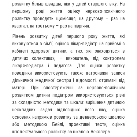
розвитку більш швидша, ніж у дітей старшого віку. На
першому році життя оцінку нервово-психічного
розвитку проводять щомісяця, на другому – раз на
квартал, на третьому – раз на півріччя.
Рівень розвитку дітей першого року життя, які
виховуються в сім’ї, оцінює лікар-педіатр на прийомі в
кабінеті здорової дитини, а тих, які знаходяться в
дитячих колективах, – вихователь, під контролем
лікаря-педіатра і педагога. Для оцінки розвитку
поведінки використовують також патронажні записи
дільничної медичної сестри і відомості, отримані від
матері. При спостереженні за нервово-психічним
розвитком дитини педіатром використовуються різні
за складністю методики та шкали: вирішення дитиною
нескладних задач відповідних його віку, оцінка
основних напрямків розвитку за денверською шкалою
або методикою Бейлі, проективні тести, оцінка
інтелектуального розвитку за шкалою Векслера.