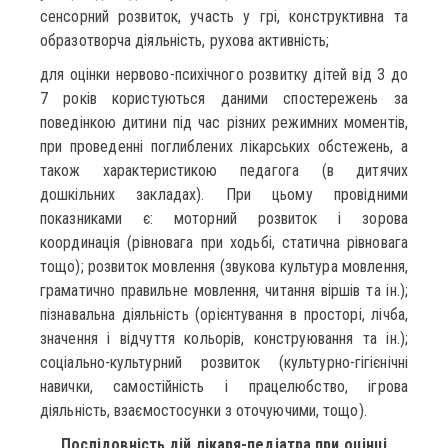
сенсорний розвиток, участь у грі, конструктивна та
образотворча діяльність, рухова активність;
для оцінки нервово-психічного розвитку дітей від 3 до
7 років користуються даними спостережень за
поведінкою дитини під час різних режимних моментів,
при проведенні поглиблених лікарських обстежень, а
також характеристикою педагога (в дитячих
дошкільних закладах). При цьому провідними
показниками є: моторний розвиток і зорова
координація (рівновага при ходьбі, статична рівновага
тощо); розвиток мовлення (звукова культура мовлення,
граматично правильне мовлення, читання віршів та ін.);
пізнавальна діяльність (орієнтування в просторі, лічба,
значення і відчуття кольорів, конструювання та ін.);
соціально-культурний розвиток (культурно-гігієнічні
навички, самостійність і працелюбство, ігрова
діяльність, взаємостосунки з оточуючими, тощо).
Послідовність дій лікаря-педіатра при оцінці