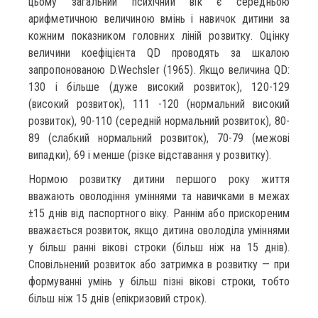
цьому загальний психічний вік є середньою
арифметичною величиною вмінь і навичок дитини за
кожним показником головних ліній розвитку. Оцінку
величини коефіцієнта QD проводять за шкалою
запропонованою D.Wechsler (1965). Якщо величина QD:
130 і більше (дуже високий розвиток), 120-129
(високий розвиток), 111 -120 (нормальний високий
розвиток), 90-110 (середній нормальний розвиток), 80-
89 (слабкий нормальний розвиток), 70-79 (межові
випадки), 69 і менше (різке відставання у розвитку).
Нормою розвитку дитини першого року життя
вважають оволодіння уміннями та навичками в межах
±15 днів від паспортного віку. Раннім або прискореним
вважається розвиток, якщо дитина оволоділа уміннями
у більш ранні вікові строки (більш ніж на 15 днів).
Сповільнений розвиток або затримка в розвитку — при
формуванні умінь у більш пізні вікові строки, тобто
більш ніж 15 днів (епікризовий строк).