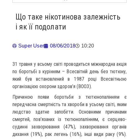
Що таке нікотинова залежність
і як її подолати
Super User
08/06/2018
10:20
31 травня у всьому світі проводиться міжнародна акція
по боротьбі з курінням – Всесвітній день без тютюну,
який був встановлений в 1987 році Всесвітньою
організацією охорони здоров’я (ВООЗ).
Причиною появи боротьби з тютюнопалінням є
передчасна смертність та хвороби в усьому світі, яким
людство здатне запобігти. Основними причинами
смертей, пов’язаних із тютюнопалінням, є серцево-
судинні захворювання (47%), захворювання органів
дихання (19%), рак легень (16%), інші види раку (9%).