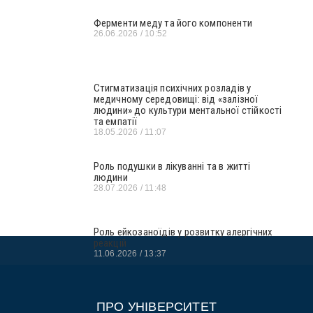
Ферменти меду та його компоненти
26.06.2026
10:52
Стигматизація психічних розладів у
медичному середовищі: від «залізної
людини» до культури ментальної стійкості
та емпатії
18.05.2026
11:07
Роль подушки в лікуванні та в житті
людини
28.07.2026
11:48
Роль ейкозаноїдів у розвитку алергічних
реакцій
11.06.2026
13:37
ПРО УНІВЕРСИТЕТ