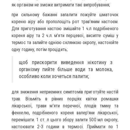
як організм не зможе витримати такі випробування;
при сильному бажанні запалити пожуйте шматочок
кореню аіру або прополощіть рот трав’яним настоєм.
Для приготування настою змішайте 1 ч.л подрібненого
кореня аіру та 2 ч.л. м’яти перцевої, висипте суміш у
термос та залийте однією склянкою окропу, настоюйте
одну годину, потім процідить;
щоб прискорити виведення нікотину з
організму пийте більше води та молока,
особливо коли хочеться палити;
для зниження неприємних симптомів приготуйте настій
трав. Візьміть в рівних порціях квітки ромашки
лікарської, трави м’яти перечної, плодів тмину та
фенхелю, подрібненого кореня валер’яни лікарської,
перемішати. 1 ст. л цього збору залити 500 мл окропу,
настоювати 2-3 години в термосі. Приймати по 1