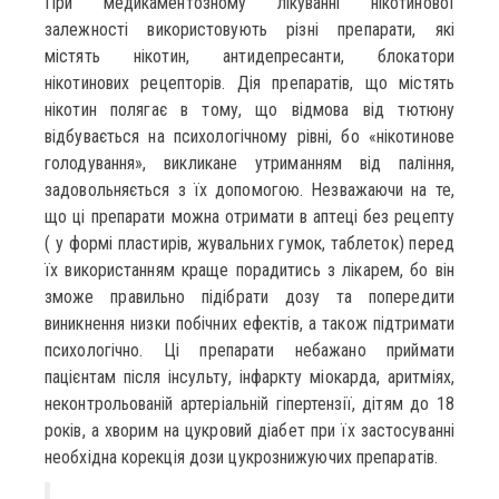
При медикаментозному лікуванні нікотинової
залежності використовують різні препарати, які
містять нікотин, антидепресанти, блокатори
нікотинових рецепторів. Дія препаратів, що містять
нікотин полягає в тому, що відмова від тютюну
відбувається на психологічному рівні, бо «нікотинове
голодування», викликане утриманням від паління,
задовольняється з їх допомогою. Незважаючи на те,
що ці препарати можна отримати в аптеці без рецепту
( у формі пластирів, жувальних гумок, таблеток) перед
їх використанням краще порадитись з лікарем, бо він
зможе правильно підібрати дозу та попередити
виникнення низки побічних ефектів, а також підтримати
психологічно. Ці препарати небажано приймати
пацієнтам після інсульту, інфаркту міокарда, аритміях,
неконтрольованій артеріальній гіпертензії, дітям до 18
років, а хворим на цукровий діабет при їх застосуванні
необхідна корекція дози цукрознижуючих препаратів.