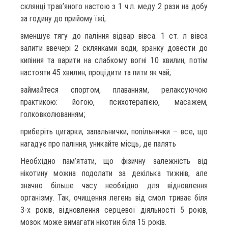
склянці трав’яного настою з 1 ч.л. меду 2 рази на добу
за годину до прийому їжі;
зменшує тягу до паління відвар вівса. 1 ст. л вівса
залити ввечері 2 склянками води, зранку довести до
кипіння та варити на слабкому вогні 10 хвилин, потім
настояти 45 хвилин, процідити та пити як чай;
займайтеся спортом, плаванням, релаксуючою
практикою: йогою, психотерапією, масажем,
голковколюванням;
приберіть цигарки, запальнички, попільнички – все, що
нагадує про паління, уникайте місць, де палять
Необхідно пам’ятати, що фізичну залежність від
нікотину можна подолати за декілька тижнів, але
значно більше часу необхідно для відновлення
організму. Так, очищення легень від смол триває біля
3-х років, відновлення серцевої діяльності 5 років,
мозок може вимагати нікотин біля 15 років.