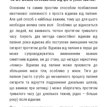
Основним та самим простим способом позбавлення
нікотинової залежності є проста відмова від паління.
Але цей спосіб є найбільш важким, тому що для цього
необхідна велика сила волі . Особливо це відноситься
до людей, які вживають тютюн протягом тривалого
часу. Існують два методи самостійної відмови від
паління: різка відмова або поступове зменшення числа
сигарет протягом доби. Відмова від паління в перші дні
може супроводжуватись виникненням важких
симптомів відміни, аж до стану, що нагадує наркотичну
«ломку». Відмова від паління може призвести до
збільшення маси тіла, особливо у жінок. Тяга до
паління (часто сугубо до механічного процесу паління
сигарети та відчуття подразнення дихальних шляхів,
що виникає при затяжці ) може зберігатись протягом
тривалого часу (до декількох тижнів, рідко – більше
року) після відмови.