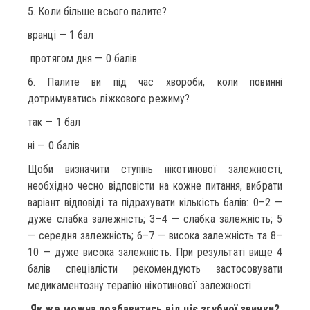
5. Коли більше всього палите?
вранці — 1 бал
протягом дня — 0 балів
6. Палите ви під час хвороби, коли повинні
дотримуватись ліжкового режиму?
так — 1 бал
ні — 0 балів
Щоби визначити ступінь нікотинової залежності,
необхідно чесно відповісти на кожне питання, вибрати
варіант відповіді та підрахувати кількість балів: 0–2 —
дуже слабка залежність; 3–4 — слабка залежність; 5
— середня залежність; 6–7 — висока залежність та 8–
10 — дуже висока залежність. При результаті вище 4
балів спеціалісти рекомендують застосовувати
медикаментозну терапію нікотинової залежності.
Як же можна позбавитись від ціє згубної звички?