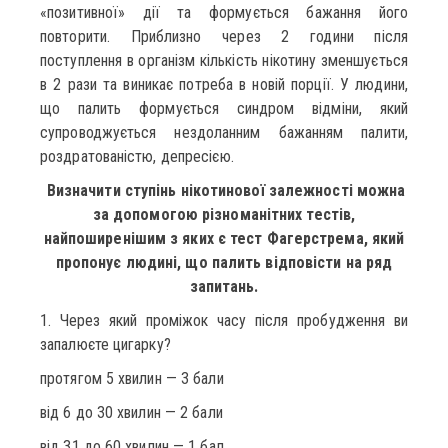
«позитивної» дії та формується бажання його
повторити. Приблизно через 2 години після
поступлення в організм кількість нікотину зменшується
в 2 рази та виникає потреба в новій порції. У людини,
що палить формується синдром відміни, який
супроводжується нездоланним бажанням палити,
роздратованістю, депресією.
Визначити ступінь нікотинової залежності можна
за допомогою різноманітних тестів,
найпоширенішим з яких є тест Фагерстрема, який
пропонує людині, що палить відповісти на ряд
запитань.
1. Через який проміжок часу після пробудження ви
запалюєте цигарку?
протягом 5 хвилин — 3 бали
від 6 до 30 хвилин — 2 бали
від 31 до 60 хвилин — 1 бал