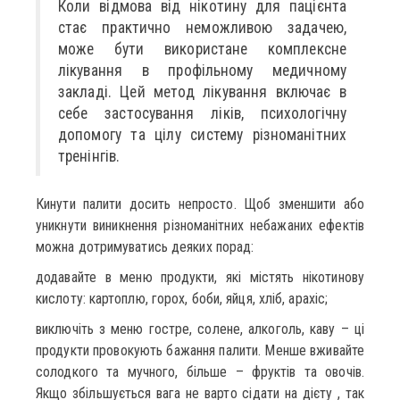
Коли відмова від нікотину для пацієнта
стає практично неможливою задачею,
може бути використане комплексне
лікування в профільному медичному
закладі. Цей метод лікування включає в
себе застосування ліків, психологічну
допомогу та цілу систему різноманітних
тренінгів.
Кинути палити досить непросто. Щоб зменшити або
уникнути виникнення різноманітних небажаних ефектів
можна дотримуватись деяких порад:
додавайте в меню продукти, які містять нікотинову
кислоту: картоплю, горох, боби, яйця, хліб, арахіс;
виключіть з меню гостре, солене, алкоголь, каву – ці
продукти провокують бажання палити. Менше вживайте
солодкого та мучного, більше – фруктів та овочів.
Якщо збільшується вага не варто сідати на дієту , так