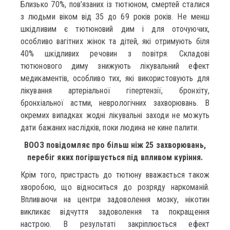
Близько 70%, пов’язаних із тютюном, смертей сталися
з людьми віком від 35 до 69 років років. Не менш
шкідливим є тютюновий дим і для оточуючих,
особливо вагітних жінок та дітей, які отримують біля
40% шкідливих речовин з повітря. Складові
тютюнового диму знижують лікувальний ефект
медикаментів, особливо тих, які використовують для
лікування артеріальної гіпертензії, бронхіту,
бронхіальної астми, неврологічних захворювань. В
окремих випадках жодні лікувальні заходи не можуть
дати бажаних наслідків, поки людина не кине палити.
ВООЗ повідомляє про більш ніж 25 захворювань,
перебіг яких погіршується під впливом куріння.
Крім того, пристрасть до тютюну вважається також
хворобою, що відноситься до розряду наркоманій.
Впливаючи на центри задоволення мозку, нікотин
викликає відчуття задоволення та покращення
настрою. В результаті закріплюється ефект