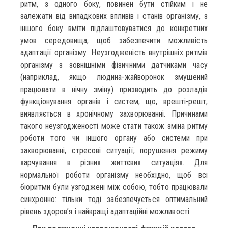
ритм, з одного боку, повинен бути стійким і не
залежати від випадкових впливів і станів організму, з
іншого боку вміти підлаштовуватися до конкретних
умов середовища, щоб забезпечити можливість
адаптації організму. Неузгодженість внутрішніх ритмів
організму з зовнішніми фізичними датчиками часу
(наприклад, якщо людина-жайворонок змушений
працювати в нічну зміну) призводить до розладів
функціонування органів і систем, що, врешті-решт,
виявляється в хронічному захворюванні. Причинами
такого неузгодженості може стати також зміна ритму
роботи того чи іншого органу або системи при
захворюванні, стресові ситуації; порушення режиму
харчування в різних життєвих ситуаціях. Для
нормальної роботи організму необхідно, щоб всі
біоритми були узгоджені між собою, тобто працювали
синхронно: тільки тоді забезпечується оптимальний
рівень здоров’я і найкращі адаптаційні можливості.