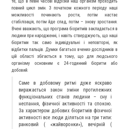
те, що в певні часові відрізки наш організм проходить
повний цикл змін. З початком кожного періоду наші
можливості починають рости, потім настає
стабілізація, потім йде спад, потім – знову зростання.
Вчені вважають, що програма біоритмів закладається в
людини при народженні, і навіть стверджують, що наші
біоритми так само індивідуальні і неповторні, як
відбитки пальців. Думки багатьох вчених-дослідників в
цій області збігається в тому, що для людського
організму основним є 24-годинний біоритм або
добовий.
Саме в добовому ритмі дуже яскраво
виражається закон зміни протилежних
функціональних станів людини – сну і
неспання, фізичної активності та спокою.
За характером добових біоритмів фізичної
активності все люди діляться на три типи:
ранковий ( «жайворонки»), вечірній (