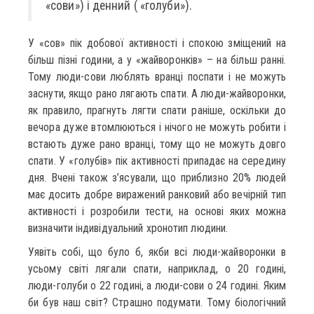
«сови») і денний ( «голуби»).
У «сов» пік добової активності і спокою зміщений на
більш пізні години, а у «жайворонків» – на більш ранні.
Тому люди-сови люблять вранці поспати і не можуть
заснути, якщо рано лягають спати. А люди-жайворонки,
як правило, прагнуть лягти спати раніше, оскільки до
вечора дуже втомлюються і нічого не можуть робити і
встають дуже рано вранці, тому що не можуть довго
спати. У «голубів» пік активності припадає на середину
дня. Вчені також з’ясували, що приблизно 20% людей
має досить добре виражений ранковий або вечірній тип
активності і розробили тести, на основі яких можна
визначити індивідуальний хронотип людини.
Уявіть собі, що було б, якби всі люди-жайворонки в
усьому світі лягали спати, наприклад, о 20 годині,
люди-голуби о 22 годині, а люди-сови о 24 годині. Яким
би був наш світ? Страшно подумати. Тому біологічний