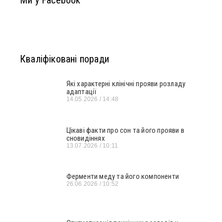
Ми у Facebook
Кваліфіковані поради
Які характерні клінічні прояви розладу
адаптації
14.05.2026
14:48
Цікаві факти про сон та його прояви в
сновидіннях
13.07.2026
10:11
Ферменти меду та його компоненти
26.06.2026
10:52