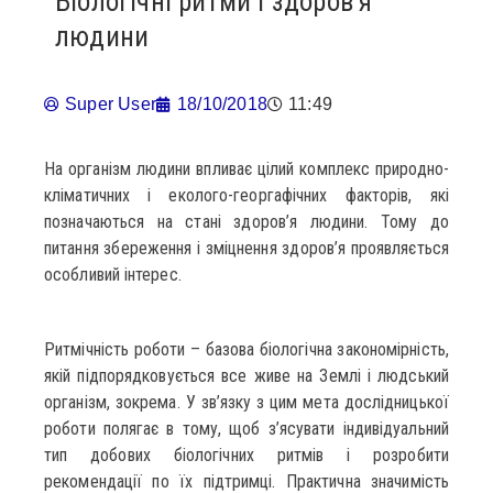
Біологічні ритми і здоров’я
людини
Super User
18/10/2018
11:49
На організм людини впливає цілий комплекс природно-
кліматичних і еколого-георгафічних факторів, які
позначаються на стані здоров’я людини. Тому до
питання збереження і зміцнення здоров’я проявляється
особливий інтерес.
Ритмічність роботи – базова біологічна закономірність,
якій підпорядковується все живе на Землі і людський
організм, зокрема. У зв’язку з цим мета дослідницької
роботи полягає в тому, щоб з’ясувати індивідуальний
тип добових біологічних ритмів і розробити
рекомендації по їх підтримці. Практична значимість