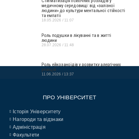
Стигматизація психічних розладів у
медичному середовищі: від «залізної
людини» до культури ментальної стійкості
та емпатії
18.05.2026
11:07
Роль подушки в лікуванні та в житті
людини
28.07.2026
11:48
Роль ейкозаноїдів у розвитку алергічних
реакцій
11.06.2026
13:37
ПРО УНІВЕРСИТЕТ
Історія Університету
Нагороди та відзнаки
Адміністрація
Факультети