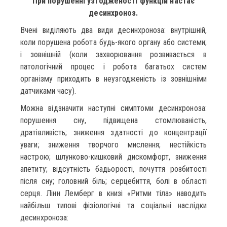
При порушенні узгодженості функцій настає
десинхроноз.
Вчені виділяють два види десинхроноза: внутрішній,
коли порушена робота будь-якого органу або системи;
і зовнішній (коли захворювання розвивається в
патологічний процес і робота багатьох систем
організму приходить в неузгодженість із зовнішніми
датчиками часу).
Можна відзначити наступні симптоми десинхроноза:
порушення сну, підвищена стомлюваність,
дратівливість; зниження здатності до концентрації
уваги; зниження творчого мислення; нестійкість
настрою; шлунково-кишковий дискомфорт, зниження
апетиту; відсутність бадьорості, почуття розбитості
після сну; головний біль; серцебиття, болі в області
серця. Лінн Лемберг в книзі «Ритми тіла» наводить
найбільш типові фізіологічні та соціальні наслідки
десинхроноза: