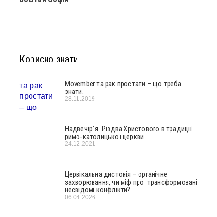
Корисно знати
Movember та рак простати – що треба
знати.
28.11.2019
Надвечір`я Різдва Христового в традиції
римо-католицької церкви
24.12.2021
Цервікальна дистонія – органічне
захворювання, чи міф про трансформовані
несвідомі конфлікти?
06.04.2026