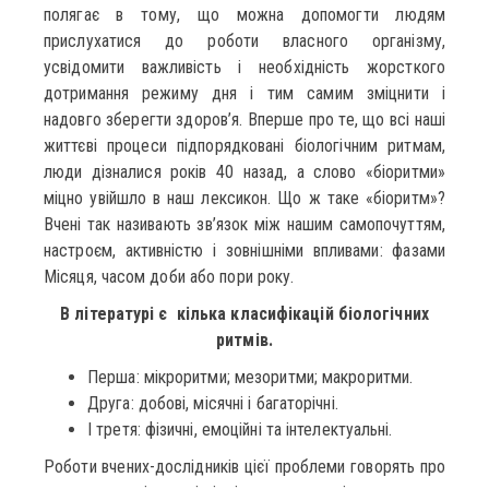
полягає в тому, що можна допомогти людям
прислухатися до роботи власного організму,
усвідомити важливість і необхідність жорсткого
дотримання режиму дня і тим самим зміцнити і
надовго зберегти здоров’я. Вперше про те, що всі наші
життєві процеси підпорядковані біологічним ритмам,
люди дізналися років 40 назад, а слово «біоритми»
міцно увійшло в наш лексикон. Що ж таке «біоритм»?
Вчені так називають зв’язок між нашим самопочуттям,
настроєм, активністю і зовнішніми впливами: фазами
Місяця, часом доби або пори року.
В літературі є кілька класифікацій біологічних
ритмів.
Перша: мікроритми; мезоритми; макроритми.
Друга: добові, місячні і багаторічні.
І третя: фізичні, емоційні та інтелектуальні.
Роботи вчених-дослідників цієї проблеми говорять про