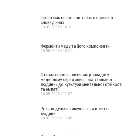
Цікаві факти про сон та його прояви в
сновидіннях
13.07.2026
10:11
Ферменти меду та його компоненти
26.06.2026
10:52
Стигматизація психічних розладів у
медичному середовищі: від «залізної
людини» до культури ментальної стійкості
та емпатії
18.05.2026
11:07
Роль подушки в лікуванні та в житті
людини
28.07.2026
11:48