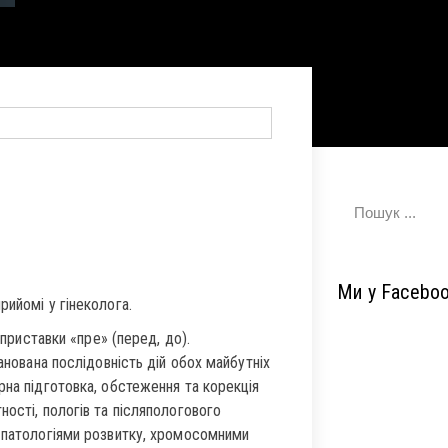
Ми у Facebo
рийомі у гінеколога.
 приставки «пре» (перед, до).
анована послідовність дій обох майбутніх
рна підготовка, обстеження та корекція
ості, пологів та післяпологового
и патологіями розвитку, хромосомними