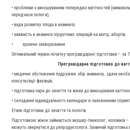
• проблеми з виношуванням попередніх вагітностей (мимовільні
передчасні пологи);
• вади розвитку плода в анамнезі;
• наявність в анамнезі хірургічних операцій на матці, абортів;
• хронічні захворювання.
Оптимальний термін початку прегравідарної підготовки – за 7-
Прегравідарна підготовка до вагі
• медичне обстеження подружжя: збір анамнезу, здача необхід
консультації фахівців;
• підготовка пари до зачаття та жінки до виношування вагітнос
• складання індивідуального календаря із зазначенням сприят
Етапи підготовки до зачаття та пологів.
Підготовкою жінок займається акушер-гінеколог, чоловіків –
можуть звернутися до репродуктолога. Зазвичай підготовка в