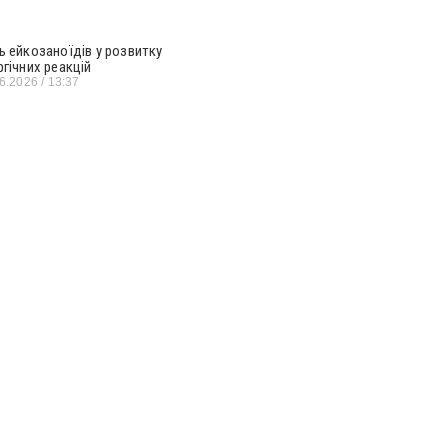
ь ейкозаноїдів у розвитку
ргічних реакцій
06.2026
13:37