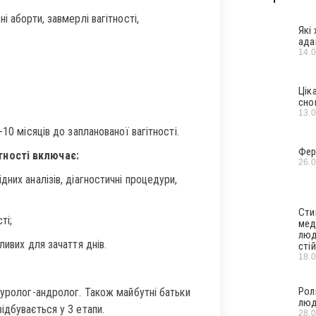
 аборти, завмерлі вагітності,
Які
ада
14.
Цік
сно
13.
10 місяців до запланованої вагітності.
Фер
тності включає:
26.
них аналізів, діагностичні процедури,
Сти
ті;
мед
люд
ливих для зачаття днів.
стій
18.
Рол
 уролог-андролог. Також майбутні батьки
люд
ідбувається у 3 етапи.
28.