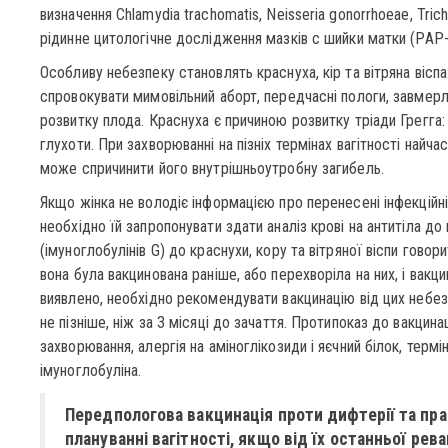
визначення Chlamydia trachomatis, Neisseria gonorrhoeae, Tric
рідинне цитологічне дослідження мазків с шийки матки (РАР-
Особливу небезпеку становлять краснуха, кір та вітряна віспа
спровокувати мимовільний аборт, передчасні пологи, завмерлу
розвитку плода. Краснуха є причиною розвитку тріади Грегга:
глухоти. При захворюванні на пізніх термінах вагітності найча
може спричинити його внутрішньоутробну загибель.
Якщо жінка не володіє інформацією про перенесені інфекційн
необхідно їй запропонувати здати аналіз крові на антитіла до ц
(імуноглобулінів G) до краснухи, кору та вітряної віспи говори
вона була вакцинована раніше, або перехворіла на них, і вакци
виявлено, необхідно рекомендувати вакцинацію від цих небезп
не пізніше, ніж за 3 місяці до зачаття. Протипоказ до вакцина
захворювання, алергія на аміноглікозиди і яєчний білок, термі
імуноглобуліна.
Передпологова вакцинація проти дифтерії та пр
плануванні вагітності, якщо від їх останньої рев