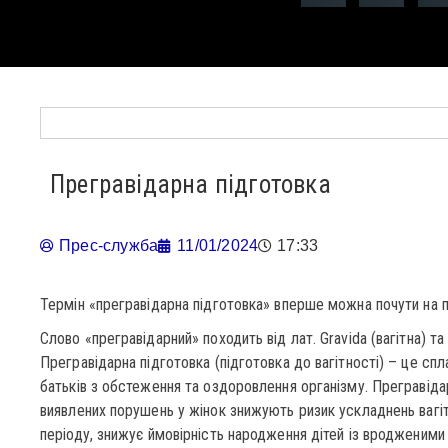
Прегравідарна підготовка
Прес-служба
11/01/2024
17:33
Термін «прегравідарна підготовка» вперше можна почути на п
Слово «прегравідарний» походить від лат. Gravida (вагітна) та
Прегравідарна підготовка (підготовка до вагітності) – це спл
батьків з обстеження та оздоровлення організму. Прегравіда
виявлених порушень у жінок знижують ризик ускладнень вагітн
періоду, знижує ймовірність народження дітей із вродженим