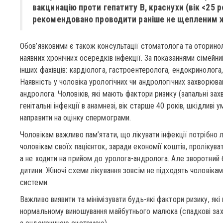
вакцинацію проти гепатиту В, краснухи (вік <25 ро
рекомендовано проводити раніше не щепленим 
Обов’язковими є також консультації стоматолога та оторинол
наявних хронічних осередків інфекції. За показаннями сімейн
інших фахівців: кардіолога, гастроентеролога, ендокринолога,
Наявність у чоловіка урологічних чи андрологічних захворюв
андролога. Чоловіків, які мають фактори ризику (запальні за
генітальні інфекції в анамнезі, вік старше 40 років, шкідливі
направити на оцінку спермограми.
Чоловікам важливо пам’ятати, що лікувати інфекції потрібно 
чоловікам своїх пацієнток, заради економії коштів, пролікува
а не ходити на прийом до уролога-андролога. Але зворотний б
дитини. Жіночі схеми лікування зовсім не підходять чоловіка
системи.
Важливо виявити та мінімізувати будь-які фактори ризику, я
нормальному виношування майбутнього малюка (спадкові зах