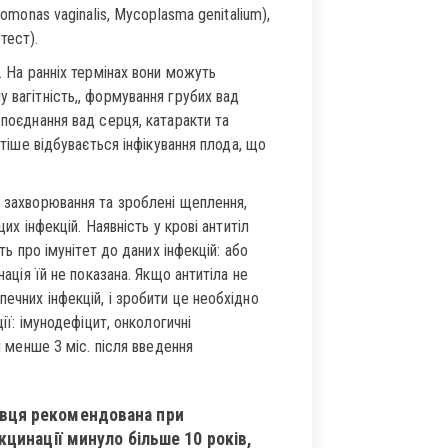
homonas vaginalis, Mycoplasma genitalium),
тест).
. На ранніх термінах вони можуть
 вагітність,, формування грубих вад
 поєднання вад серця, катаракти та
стіше відбувається інфікування плода, що
і захворювання та зроблені щеплення,
их інфекцій. Наявність у крові антитіл
ть про імунітет до даних інфекцій: або
нація їй не показана. Якщо антитіла не
ечних інфекцій, і зробити це необхідно
ції: імунодефіцит, онкологичні
н менше 3 міс. після введення
авця рекомендована при
акцинації минуло більше 10 років,