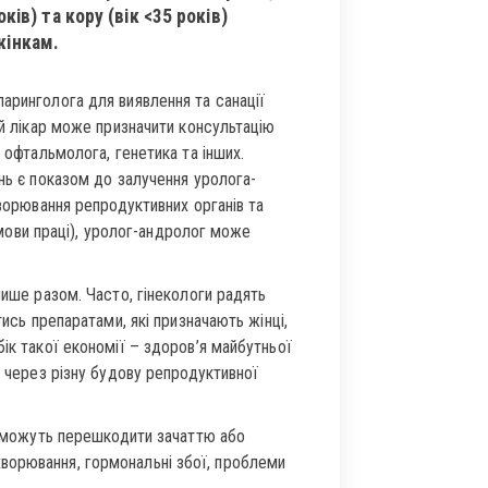
ків) та кору (вік <35 років)
жінкам.
аринголога для виявлення та санації
ий лікар може призначити консультацію
 офтальмолога, генетика та інших.
ань є показом до залучення уролога-
хворювання репродуктивних органів та
 умови праці), уролог-андролог може
лише разом. Часто, гінекологи радять
тись препаратами, які призначають жінці,
ік такої економії – здоров’я майбутньої
м через різну будову репродуктивної
кі можуть перешкодити зачаттю або
ворювання, гормональні збої, проблеми