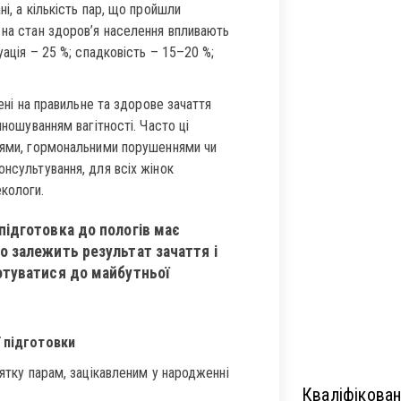
і, а кількість пар, що пройшли
 на стан здоров’я населення впливають
уація – 25 %; спадковість – 15–20 %;
лені на правильне та здорове зачаття
иношуванням вагітності. Часто ці
ціями, гормональними порушеннями чи
онсультування, для всіх жінок
екологи.
підготовка до пологів має
о залежить результат зачаття і
готуватися до майбутньої
 підготовки
нятку парам, зацікавленим у народженні
Кваліфікован