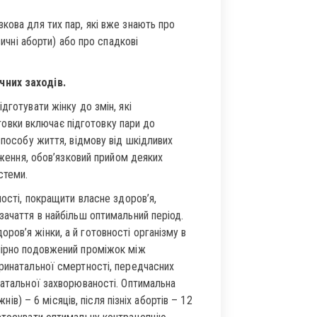
кова для тих пар, які вже знають про
вичні аборти) або про спадкові
чних заходів.
дготувати жінку до змін, які
готовки включає підготовку пари до
способу життя, відмову від шкідливих
аження, обов’язковий прийом деяких
стеми.
ності, покращити власне здоров’я,
зачаття в найбільш оптимальний період.
ов’я жінки, а й готовності організму в
мірно подовжений проміжок між
еринатальної смертності, передчасних
натальної захворюваності. Оптимальна
нів) – 6 місяців, після пізніх абортів – 12