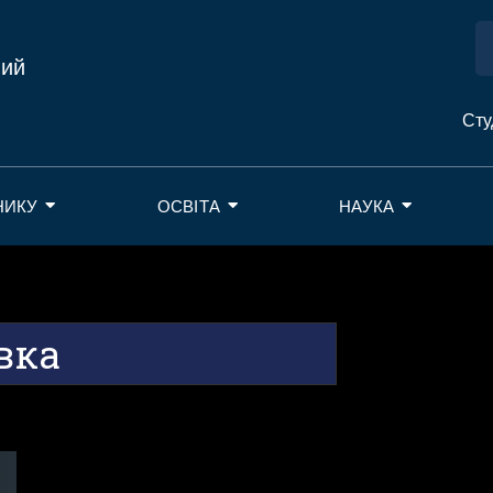
ний
Сту
НИКУ
ОСВІТА
НАУКА
вка