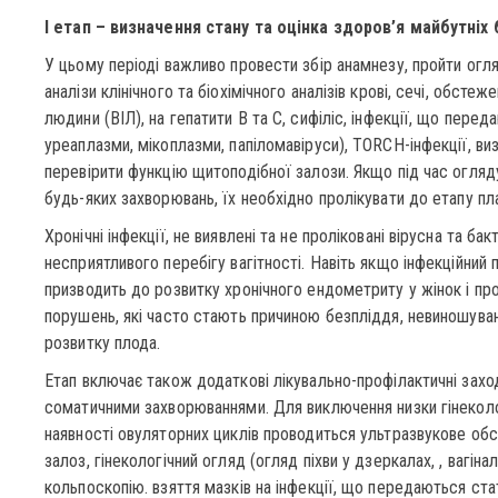
І етап – визначення стану та оцінка здоров’я майбутніх 
У цьому періоді важливо провести збір анамнезу, пройти огляд
аналізи клінічного та біохімічного аналізів крові, сечі, обсте
людини (ВІЛ), на гепатити В та С, сифіліс, інфекції, що пере
уреаплазми, мікоплазми, папіломавіруси), TORCH-інфекції, виз
перевірити функцію щитоподібної залози. Якщо під час огляду
будь-яких захворювань, їх необхідно пролікувати до етапу пл
Хронічні інфекції, не виявлені та не проліковані вірусна та ба
несприятливого перебігу вагітності. Навіть якщо інфекційний 
призводить до розвитку хронічного ендометриту у жінок і про
порушень, які часто стають причиною безпліддя, невиношува
розвитку плода.
Етап включає також додаткові лікувально-профілактичні заход
соматичними захворюваннями. Для виключення низки гінеколо
наявності овуляторних циклів проводиться ультразвукове обс
залоз, гінекологічний огляд (огляд піхви у дзеркалах, , вагін
кольпоскопію. взяття мазків на інфекції, що передаються 