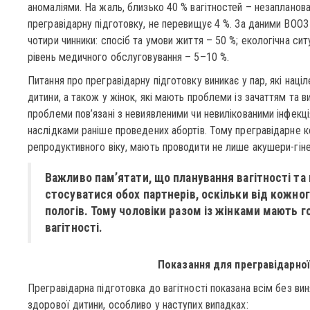
аномаліями. На жаль, близько 40 % вагітностей – незапланован
прегравідарну підготовку, не перевищує 4 %. За даними ВООЗ
чотири чинники: спосіб та умови життя – 50 %; екологічна сит
рівень медичного обслуговування – 5–10 %.
Питання про прегравідарну підготовку виникає у пар, які наці
дитини, а також у жінок, які мають проблеми із зачаттям та в
проблеми пов’язані з невиявленими чи невилікованими інфек
наслідками раніше проведених абортів. Тому прегравідарне к
репродуктивного віку, мають проводити не лише акушери-гін
Важливо пам’ятати, що планування вагітності та 
стосуватися обох партнерів, оскільки від кожног
пологів. Тому чоловіки разом із жінками мають 
вагітності.
Показання для прегравідарної
Прегравідарна підготовка до вагітності показана всім без ви
здорової дитини, особливо у наступих випадках: