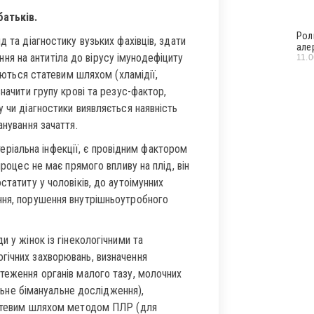
батьків.
Рол
 та діагностику вузьких фахівців, здати
але
ження на антитіла до вірусу імунодефіциту
11.
даються статевим шляхом (хламідії,
начити групу крові та резус-фактор,
 чи діагностики виявляється наявність
анування зачаття.
ктеріальна інфекції, є провідним фактором
процес не має прямого впливу на плід, він
статиту у чоловіків, до аутоімунних
ння, порушення внутрішньоутробного
и у жінок із гінекологічними та
гічних захворювань, визначення
теження органів малого тазу, молочних
альне бімануальне дослідження),
статевим шляхом методом ПЛР (для