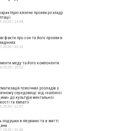
 характерні клінічні прояви розладу
птації
05.2026
14:48
аві факти про сон та його прояви в
видіннях
07.2026
10:11
менти меду та його компоненти
06.2026
10:52
гматизація психічних розладів у
ичному середовищі: від «залізної
ини» до культури ментальної
кості та емпатії
05.2026
11:07
ь подушки в лікуванні та в житті
ини
07.2026
11:48