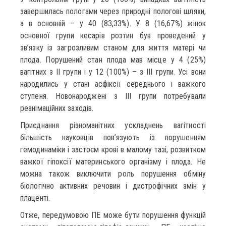
завершилась пологами через природні пологові шляхи,
а в основній – у 40 (83,33%). У 8 (16,67%) жінок
основної групи кесарів розтин був проведений у
зв’язку із загрозливим станом для життя матері чи
плода. Порушений стан плода мав місце у 4 (25%)
вагітних з ІІ групи і у 12 (100%) – з ІІІ групи. Усі вони
народились у стані асфіксії середнього і важкого
ступеня. Новонароджені з ІІІ групи потребували
реанімаційних заходів.
Приєднання різноманітних ускладнень вагітності
більшість науковців пов’язують із порушенням
гемодинаміки і застоєм крові в малому тазі, розвитком
важкої гіпоксії материнського організму і плода. Не
можна також виключити роль порушення обміну
біологічно активних речовин і дистрофічних змін у
плаценті.
Отже, передумовою ПЕ може бути порушення функцій