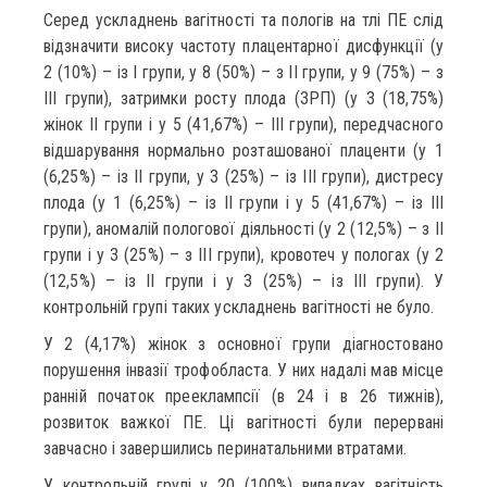
Серед ускладнень вагітності та пологів на тлі ПЕ слід
відзначити високу частоту плацентарної дисфункції (у
2 (10%) – із І групи, у 8 (50%) – з ІІ групи, у 9 (75%) – з
ІІІ групи), затримки росту плода (ЗРП) (у 3 (18,75%)
жінок ІІ групи і у 5 (41,67%) – ІІІ групи), передчасного
відшарування нормально розташованої плаценти (у 1
(6,25%) – із ІІ групи, у 3 (25%) – із ІІІ групи), дистресу
плода (у 1 (6,25%) – із ІІ групи і у 5 (41,67%) – із ІІІ
групи), аномалій пологової діяльності (у 2 (12,5%) – з ІІ
групи і у 3 (25%) – з ІІІ групи), кровотеч у пологах (у 2
(12,5%) – із ІІ групи і у 3 (25%) – із ІІІ групи). У
контрольній групі таких ускладнень вагітності не було.
У 2 (4,17%) жінок з основної групи діагностовано
порушення інвазії трофобласта. У них надалі мав місце
ранній початок прееклампсії (в 24 і в 26 тижнів),
розвиток важкої ПЕ. Ці вагітності були перервані
завчасно і завершились перинатальними втратами.
У контрольній групі у 20 (100%) випадках вагітність