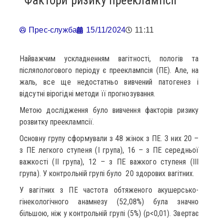
Фактори ризику прееклампсії
Прес-служба
15/11/2024
11:11
Найважчим ускладненням вагітності, пологів та
післяпологового періоду є прееклампсія (ПЕ). Але, на
жаль, все ще недостатньо вивчений патогенез і
відсутні вірогідні методи її прогнозування.
Метою дослідження було вивчення факторів ризику
розвитку прееклампсії.
Основну групу сформували з 48 жінок з ПЕ. З них 20 –
з ПЕ легкого ступеня (І група), 16 – з ПЕ середньої
важкості (ІІ група), 12 – з ПЕ важкого ступеня (ІІІ
група). У контрольній групі було 20 здорових вагітних.
У вагітних з ПЕ частота обтяженого акушерсько-
гінекологічного анамнезу (52,08%) була значно
більшою, ніж у контрольній групі (5%) (р<0,01). Звертає