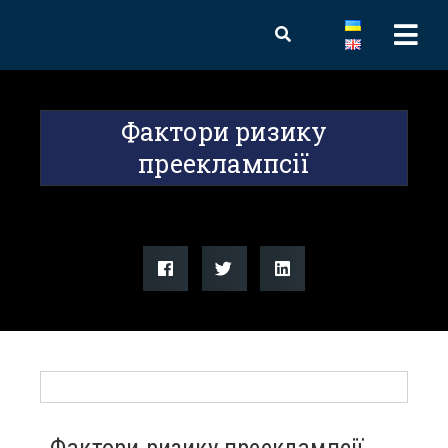
Фактори ризику
прееклампсії