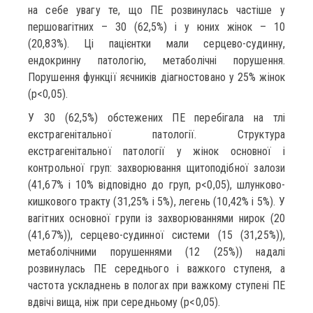
на себе увагу те, що ПЕ розвинулась частіше у
першовагітних – 30 (62,5%) і у юних жінок – 10
(20,83%). Ці пацієнтки мали серцево-судинну,
ендокринну патологію, метаболічні порушення.
Порушення функції яєчників діагностовано у 25% жінок
(р<0,05).
У 30 (62,5%) обстежених ПЕ перебігала на тлі
екстрагенітальної патології. Структура
екстрагенітальної патології у жінок основної і
контрольної груп: захворювання щитоподібної залози
(41,67% і 10% відповідно до груп, р<0,05), шлунково-
кишкового тракту (31,25% і 5%), легень (10,42% і 5%). У
вагітних основної групи із захворюваннями нирок (20
(41,67%)), серцево-судинної системи (15 (31,25%)),
метаболічними порушеннями (12 (25%)) надалі
розвинулась ПЕ середнього і важкого ступеня, а
частота ускладнень в пологах при важкому ступені ПЕ
вдвічі вища, ніж при середньому (р<0,05).