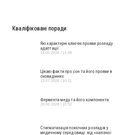
Кваліфіковані поради
Які характерні клінічні прояви розладу
адаптації
14.05.2026
14:48
Цікаві факти про сон та його прояви в
сновидіннях
13.07.2026
10:11
Ферменти меду та його компоненти
26.06.2026
10:52
Стигматизація психічних розладів у
медичному середовищі: від «залізної