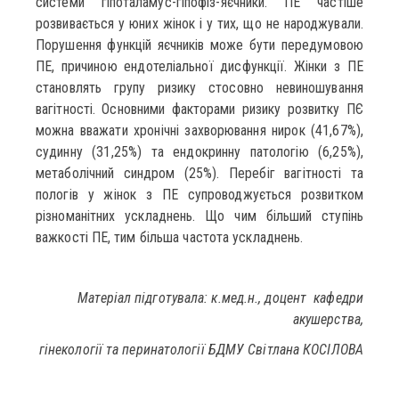
системи гіпоталамус-гіпофіз-яєчники. ПЕ частіше
розвивається у юних жінок і у тих, що не народжували.
Порушення функцій яєчників може бути передумовою
ПЕ, причиною ендотеліальної дисфункції. Жінки з ПЕ
становлять групу ризику стосовно невиношування
вагітності. Основними факторами ризику розвитку ПЄ
можна вважати хронічні захворювання нирок (41,67%),
судинну (31,25%) та ендокринну патологію (6,25%),
метаболічний синдром (25%). Перебіг вагітності та
пологів у жінок з ПЕ супроводжується розвитком
різноманітних ускладнень. Що чим більший ступінь
важкості ПЕ, тим більша частота ускладнень.
Матеріал підготувала: к.мед.н., доцент кафедри
акушерства,
гінекології та перинатології БДМУ
Світлана КОСІЛОВА