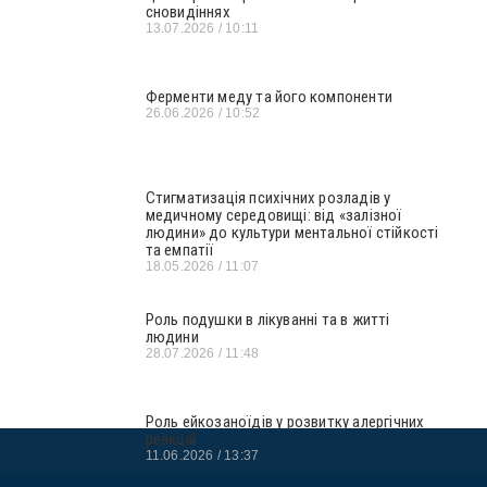
сновидіннях
13.07.2026
10:11
Ферменти меду та його компоненти
26.06.2026
10:52
Стигматизація психічних розладів у
медичному середовищі: від «залізної
людини» до культури ментальної стійкості
та емпатії
18.05.2026
11:07
Роль подушки в лікуванні та в житті
людини
28.07.2026
11:48
Роль ейкозаноїдів у розвитку алергічних
реакцій
11.06.2026
13:37