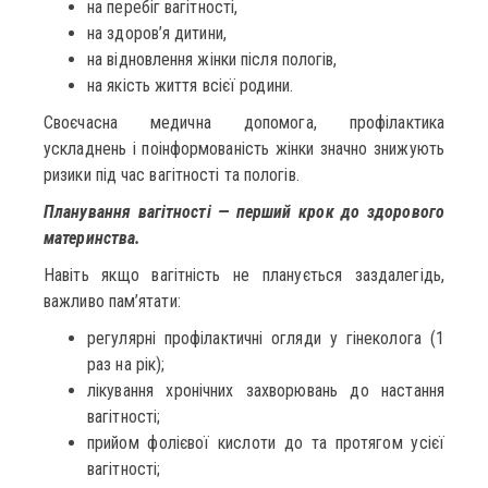
на перебіг вагітності,
на здоров’я дитини,
на відновлення жінки після пологів,
на якість життя всієї родини.
Своєчасна медична допомога, профілактика
ускладнень і поінформованість жінки значно знижують
ризики під час вагітності та пологів.
Планування вагітності — перший крок до здорового
материнства.
Навіть якщо вагітність не планується заздалегідь,
важливо пам’ятати:
регулярні профілактичні огляди у гінеколога (1
раз на рік);
лікування хронічних захворювань до настання
вагітності;
прийом фолієвої кислоти до та протягом усієї
вагітності;