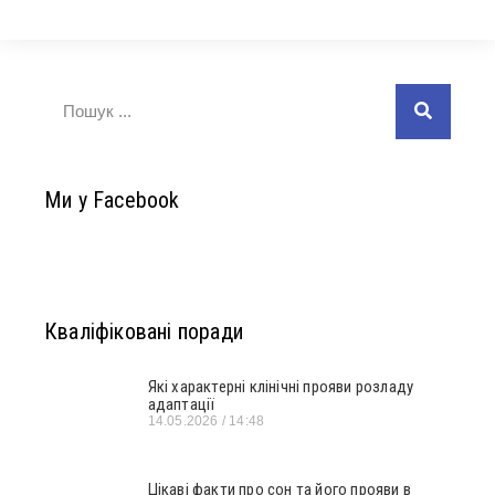
Ми у Facebook
Кваліфіковані поради
Які характерні клінічні прояви розладу
адаптації
14.05.2026
14:48
Цікаві факти про сон та його прояви в