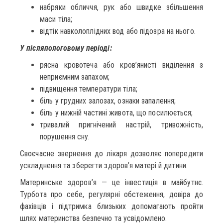
набряки обличчя, рук або швидке збільшення
маси тіла;
відтік навколоплідних вод або підозра на нього.
У післяпологовому періоді:
рясна кровотеча або кров’янисті виділення з
неприємним запахом;
підвищення температури тіла;
біль у грудних залозах, ознаки запалення;
біль у нижній частині живота, що посилюється;
тривалий пригнічений настрій, тривожність,
порушення сну.
Своєчасне звернення до лікаря дозволяє попередити
ускладнення та зберегти здоров’я матері й дитини.
Материнське здоров’я — це інвестиція в майбутнє.
Турбота про себе, регулярні обстеження, довіра до
фахівців і підтримка близьких допомагають пройти
шлях материнства безпечно та усвідомлено.