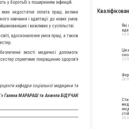
ють у боротьбі з поширенням інфекцій.
Кваліфікован
яких недостатня оплата праці, велике
ного навчання і адаптації до нових умов.
Які
йшанованіших і важливих у суспільстві.
ада
14.
світі, вдосконалення умов праці, а також
естер.
Цік
езпеченні якості медичної допомоги.
сно
х сестер сприятиме покращенню здоров’я
13.
Фер
26.
 доценти кафедри соціальної медицини та
в’я
Галина МАРАРАШ та Анжела БІДУЧАК
Сти
мед
люд
стій
18.