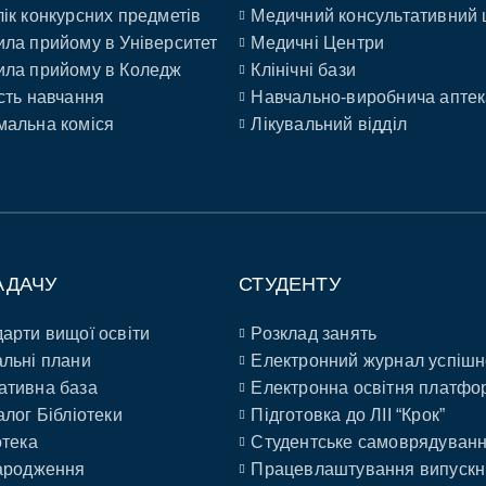
ік конкурсних предметів
Медичний консультативний 
ла прийому в Університет
Медичні Центри
ла прийому в Коледж
Клінічні бази
сть навчання
Навчально-виробнича аптек
альна коміся
Лікувальний відділ
АДАЧУ
СТУДЕНТУ
арти вищої освіти
Розклад занять
льні плани
Електронний журнал успішн
ативна база
Електронна освітня платфо
алог Бібліотеки
Підготовка до ЛІІ “Крок”
отека
Студентське самоврядуван
ародження
Працевлаштування випускн