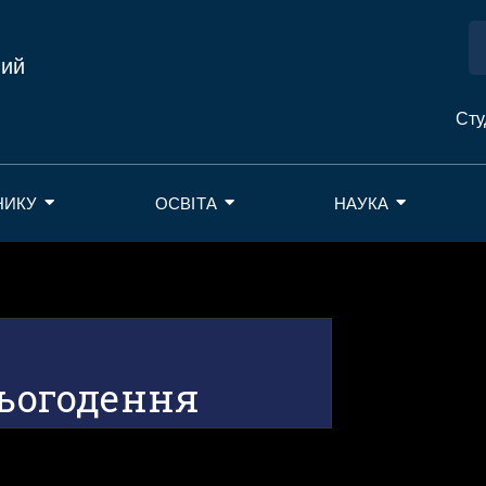
ний
Сту
НИКУ
ОСВІТА
НАУКА
сьогодення