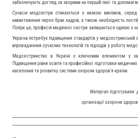
забезпечують догляд за хворими на першій лінії та допомага
Сучасні медсестри стикаються з низкою викликів, серед 
навантаження через брак кадрів, а також необхідність постій
Попри це, професія медичної сестри залишається однією з на
Україна потребує підвищення стандартів у медсестринській о
впровадження сучасних технологій та підходів у роботу медс
Медсестринство в Україні є ключовим елементом у заб
Підвищення рівня освіти та професійної підготовки медични
населення та розвитку системи охорони здоров’я країни.
Матеріал підготували:
організації охорони здоро