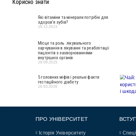
Корисно знати
Які вітаміни та мінерали потрібні для
здоров’я зубів?
19.12.2023
Місце та роль лікувального
харчування в лікуванні та реабілітації
пацієнтів з захворюваннями
внутрішніх органів.
29.09.2025
5 головних міфів і реальні факти
гестаційного діабету
16.03.2026
ПРО УНІВЕРСИТЕТ
ВСТУ
Історія Університету
Спеці