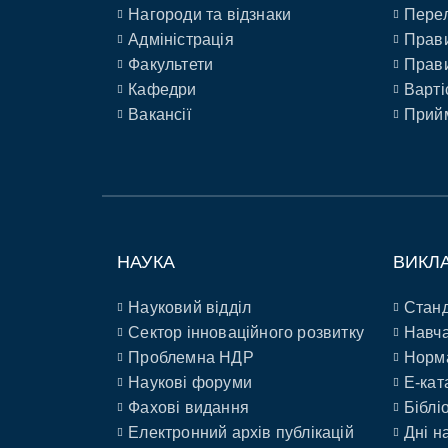
Нагороди та відзнаки
Перел
Адміністрація
Прави
Факультети
Прави
Кафедри
Варті
Вакансії
Прийм
НАУКА
ВИКЛ
Науковий відділ
Станд
Сектор інноваційного розвитку
Навча
Проблемна НДР
Норм
Наукові форуми
E-кат
Фахові видання
Біблі
Електронний архів публікацій
Дні н