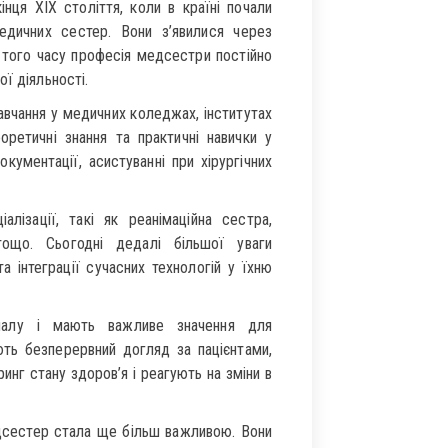
нця XIX століття, коли в країні почали
едичних сестер. Вони з’явилися через
 З того часу професія медсестри постійно
ї діяльності.
авчання у медичних коледжах, інститутах
оретичні знання та практичні навички у
кументації, асистуванні при хірургічних
лізації, такі як реанімаційна сестра,
тощо. Сьогодні дедалі більшої уваги
а інтеграції сучасних технологій у їхню
налу і мають важливе значення для
ють безперервний догляд за пацієнтами,
инг стану здоров’я і реагують на зміни в
едсестер стала ще більш важливою. Вони