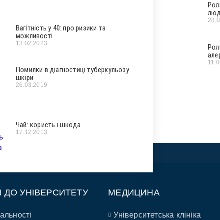
Рол
люд
28.
Вагітність у 40: про ризики та
можливості
13.02.2023
Рол
але
11.
Помилки в діагностиці туберкульозу
шкіри
26.03.2019
Чай: користь і шкода
17.12.2013
П ДО УНІВЕРСИТЕТУ
МЕДИЦИНА
альності
Університетська клініка