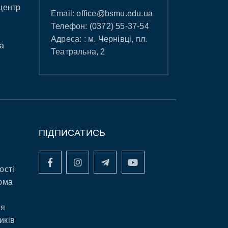
центр
Email:
office@bsmu.edu.ua
Телефон:
(0372) 55-37-54
Адреса: : м. Чернівці, пл.
а
Театральна, 2
ПІДПИСАТИСЬ
ості
рма
ня
иків