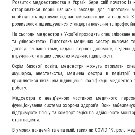
Розвиток медсестринства в Україні бере свій початок із кі
створюватися перші навчальні заклади для підготовки м
необхідність підтримки під час військових дій та епідемій.
розвивалася, підвищувалися стандарти навчання та професійно
На сьогодні медсестри в Україні проходять спеціалізоване н
та університетах. Підготовка медичних сестер включає те
догляді за пацієнтами, наданні першої допомоги, веденні до
втручаннях та інших аспектах медичної діяльності.
Окрім базової освіти, медсестри можуть отримати спеціа
акушерка, анестезистка, медична сестра в педіатрії 
приділяється питанням підвищення кваліфікації медсестер т
роботу.
Медсестри є невід’ємною частиною медичного персо
функціонування системи охорони здоров’я. Вони забезпечу
підтримують гігієну та комфорт пацієнтів, здійснюють монітор
стані пацієнта.
В умовах пандемій та епідемій, таких як COVID-19, роль м