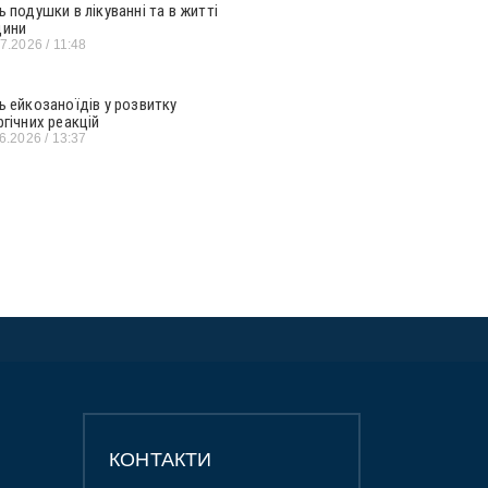
ь подушки в лікуванні та в житті
ини
07.2026
11:48
ь ейкозаноїдів у розвитку
ргічних реакцій
06.2026
13:37
КОНТАКТИ