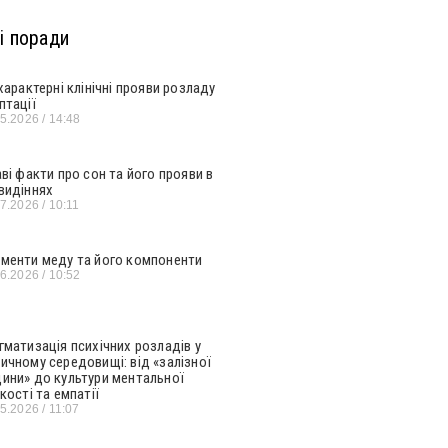
і поради
 характерні клінічні прояви розладу
птації
05.2026
14:48
аві факти про сон та його прояви в
видіннях
07.2026
10:11
менти меду та його компоненти
06.2026
10:52
гматизація психічних розладів у
ичному середовищі: від «залізної
ини» до культури ментальної
кості та емпатії
05.2026
11:07