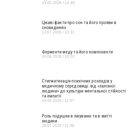
14.05.2026
14:48
Цікаві факти про сон та його прояви в
сновидіннях
13.07.2026
10:11
Ферменти меду та його компоненти
26.06.2026
10:52
Стигматизація психічних розладів у
медичному середовищі: від «залізної
людини» до культури ментальної стійкості
та емпатії
18.05.2026
11:07
Роль подушки в лікуванні та в житті
людини
28.07.2026
11:48