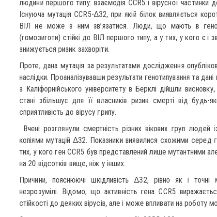
людини першого типу: взаємодія CCR5 і вірусної частинки д
Існуюча мутація CCR5-∆32, при якій білок виявляється коро
ВІЛ не може з ним зв’язатися. Люди, що мають в геном
(гомозиготи) стійкі до ВІЛ першого типу, а у тих, у кого є і з
знижується ризик захворіти.
Проте, дана мутація за результатами дослідження опублікова
наслідки. Проаналізувавши результати генотипування та дані
з Каліфорнійського університету в Берклі дійшли висновк
стані збільшує для її власників ризик смерті від будь-я
сприятливість до вірусу грипу.
Вчені розглянули смертність різних вікових груп людей 
копіями мутацій ∆32. Показники виявилися схожими серед ге
тих, у кого ген CCR5 був представлений лише мутантними але
на 20 відсотків вище, ніж у інших.
Причини, пояснюючі шкідливість ∆32, рівно як і точні
незрозумілі. Відомо, що активність гена CCR5 виражаєтьс
стійкості до деяких вірусів, але і може впливати на роботу м