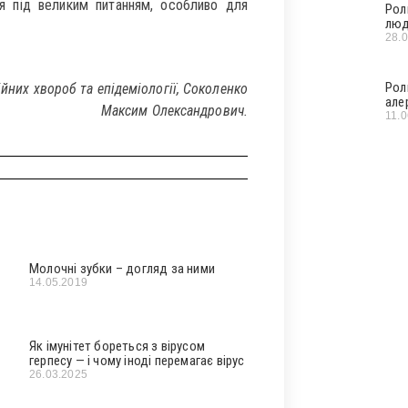
я під великим питанням, особливо для
Рол
люд
28.
Рол
ійних хвороб та епідеміології, Соколенко
але
Максим Олександрович.
11.
Молочні зубки – догляд за ними
14.05.2019
Як імунітет бореться з вірусом
герпесу — і чому іноді перемагає вірус
26.03.2025