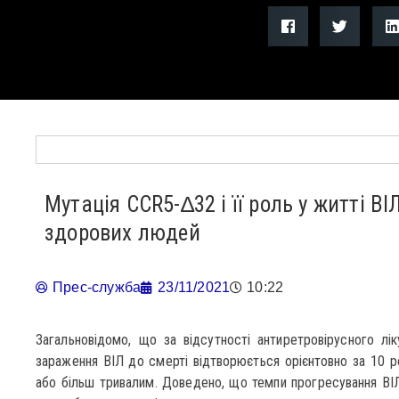
Мутація CCR5-∆32 і її роль у житті ВІ
здорових людей
Прес-служба
23/11/2021
10:22
Загальновідомо, що за відсутності антиретровірусного ліку
зараження ВІЛ до смерті відтворюється орієнтовно за 10 
або більш тривалим. Доведено, що темпи прогресування ВІЛ-і