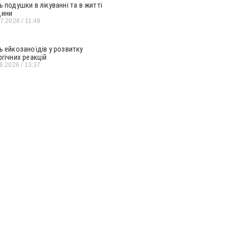
ь подушки в лікуванні та в житті
ини
07.2026
11:48
ь ейкозаноїдів у розвитку
ргічних реакцій
06.2026
13:37