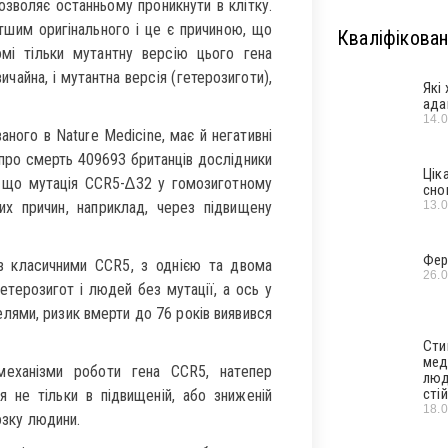
озволяє останньому проникнути в клітку.
тшим оригінального і це є причиною, що
Кваліфікован
і тільки мутантну версію цього гена
вичайна, і мутантна версія (гетерозиготи),
Які
ада
14.
ного в Nature Medicine, має й негативні
 про смерть 409693 британців дослідники
Цік
у, що мутація CCR5-∆32 у гомозиготному
сно
13.
ких причин, наприклад, через підвищену
Фер
із класичними CCR5, з однією та двома
26.
терозигот і людей без мутації, а ось у
лями, ризик вмерти до 76 років виявився
Сти
мед
 механізми роботи гена CCR5, натепер
люд
стій
я не тільки в підвищеній, або зниженій
18.
озку людини.