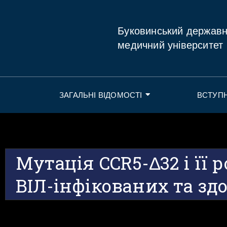
Буковинський держав
медичний університет
ЗАГАЛЬНІ ВІДОМОСТІ
ВСТУП
Мутація CCR5-∆32 і її 
ВІЛ-інфікованих та з