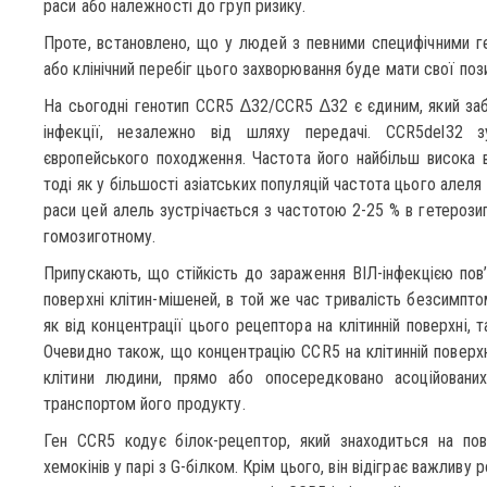
раси або належності до груп ризику.
Проте, встановлено, що у людей з певними специфічними ге
або клінічний перебіг цього захворювання буде мати свої поз
На сьогодні генотип CCR5 ∆32/CCR5 ∆32 є єдиним, який забе
інфекції, незалежно від шляху передачі. CCR5del32 з
європейського походження. Частота його найбільш висока в 
тоді як у більшості азіатських популяцій частота цього алеля
раси цей алель зустрічається з частотою 2-25 % в гетерозиг
гомозиготному.
Припускають, що стійкість до зараження ВІЛ-інфекцією пов’
поверхні клітин-мішеней, в той же час тривалість безсимпто
як від концентрації цього рецептора на клітинній поверхні, т
Очевидно також, що концентрацію CCR5 на клітинній поверхн
клітини людини, прямо або опосередковано асоційовани
транспортом його продукту.
Ген CCR5 кодує білок-рецептор, який знаходиться на пов
хемокінів у парі з G-білком. Крім цього, він відіграє важливу