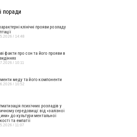
і поради
 характерні клінічні прояви розладу
птації
05.2026
14:48
аві факти про сон та його прояви в
видіннях
07.2026
10:11
менти меду та його компоненти
06.2026
10:52
гматизація психічних розладів у
ичному середовищі: від «залізної
ини» до культури ментальної
кості та емпатії
05.2026
11:07