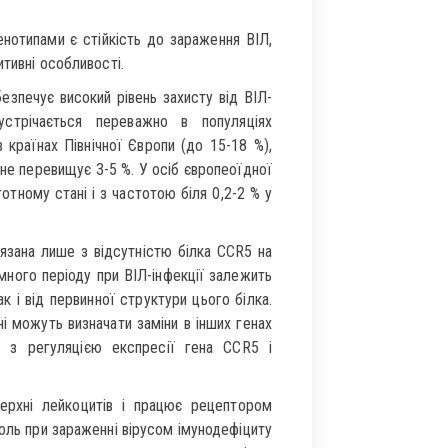
нотипами є стійкість до зараження ВІЛ,
итивні особливості.
зпечує високий рівень захисту від ВІЛ-
устрічається переважно в популяціях
країнах Північної Європи (до 15-18 %),
 не перевищує 3-5 %. У осіб європеоїдної
отному стані і з частотою біля 0,2-2 % у
язана лише з відсутністю білка CCR5 на
много періоду при ВІЛ-інфекції залежить
ак і від первинної структури цього білка.
і можуть визначати заміни в інших генах
х з регуляцією експресії гена CCR5 і
ерхні лейкоцитів і працює рецептором
 роль при зараженні вірусом імунодефіциту