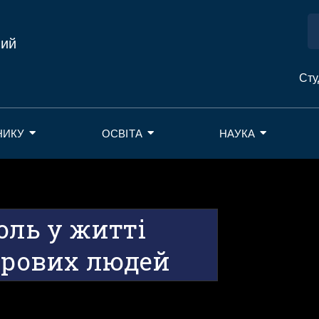
ний
Сту
НИКУ
ОСВІТА
НАУКА
роль у житті
дорових людей