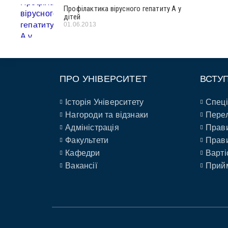
Профілактика вірусного гепатиту А у
дітей
01.06.2013
ПРО УНІВЕРСИТЕТ
ВСТУ
Історія Університету
Спеці
Нагороди та відзнаки
Перел
Адміністрація
Прави
Факультети
Прави
Кафедри
Варті
Вакансії
Прийм