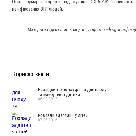
Отже, сумарна користь від мутації CCR5-∆32 залишаєтьс
неінфікованих ВІЛ людей.
Матеріал підготував к.мед.н., доцент кафедри інфекц
Корисно знати
Наслідки тютюнокуріння для плоду
та майбутньої дитини
06.03.2017
Розлади адаптації у дітей
07.06.2016