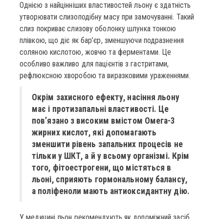
Однією з найцінніших властивостей льону є здатність
утворювати слизоподібну масу при замочуванні. Такий
слиз покриває слизову оболонку шлунка тонкою
плівкою, що діє як бар’єр, зменшуючи подразнення
соляною кислотою, жовчю та ферментами. Це
особливо важливо для пацієнтів з гастритами,
рефлюксною хворобою та виразковими ураженнями.
Окрім захисного ефекту, насіння льону
має і протизапальні властивості. Це
пов’язано з високим вмістом Омега-3
жирних кислот, які допомагають
зменшити рівень запальних процесів не
тільки у ШКТ, а й у всьому організмі. Крім
того, фітоестрогени, що містяться в
льоні, сприяють гормональному балансу,
а поліфеноли мають антиоксидантну дію.
У медицині льон рекомендують як допоміжний засіб