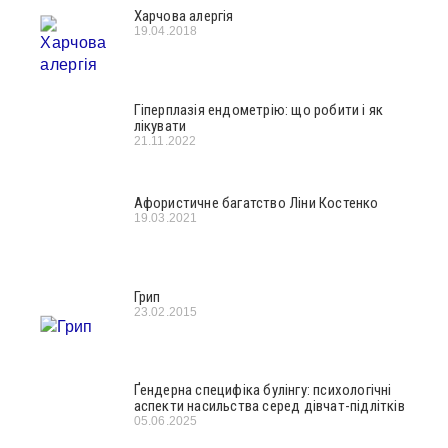
Харчова алергія
19.04.2018
Гіперплазія ендометрію: що робити і як
лікувати
21.11.2022
Афористичне багатство Ліни Костенко
19.03.2021
Грип
23.02.2015
Ґендерна специфіка булінгу: психологічні
аспекти насильства серед дівчат-підлітків
05.06.2025