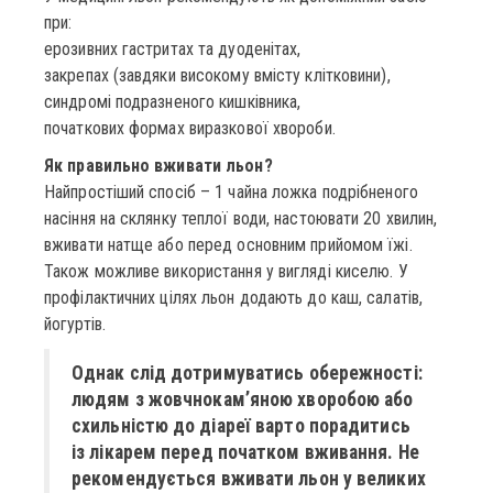
при:
ерозивних гастритах та дуоденітах,
закрепах (завдяки високому вмісту клітковини),
синдромі подразненого кишківника,
початкових формах виразкової хвороби.
Як правильно вживати льон?
Найпростіший спосіб – 1 чайна ложка подрібненого
насіння на склянку теплої води, настоювати 20 хвилин,
вживати натще або перед основним прийомом їжі.
Також можливе використання у вигляді киселю. У
профілактичних цілях льон додають до каш, салатів,
йогуртів.
Однак слід дотримуватись обережності:
людям з жовчнокам’яною хворобою або
схильністю до діареї варто порадитись
із лікарем перед початком вживання. Не
рекомендується вживати льон у великих