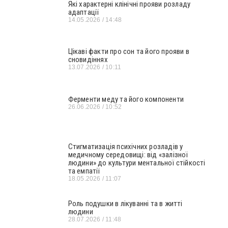
Які характерні клінічні прояви розладу
адаптації
14.05.2026
14:48
Цікаві факти про сон та його прояви в
сновидіннях
13.07.2026
10:11
Ферменти меду та його компоненти
26.06.2026
10:52
Стигматизація психічних розладів у
медичному середовищі: від «залізної
людини» до культури ментальної стійкості
та емпатії
18.05.2026
11:07
Роль подушки в лікуванні та в житті
людини
28.07.2026
11:48