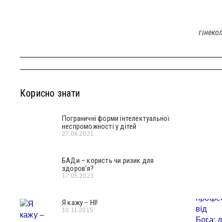
гінеко
Корисно знати
Пограничні форми інтелектуальної
неспроможності у дітей
27.08.2021
БАДи – користь чи ризик для
здоров’я?
17.05.2023
Я кажу – НІ!
10.11.2015