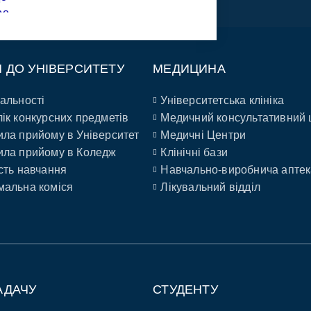
П ДО УНІВЕРСИТЕТУ
МЕДИЦИНА
альності
Університетська клініка
ік конкурсних предметів
Медичний консультативний 
ла прийому в Університет
Медичні Центри
ла прийому в Коледж
Клінічні бази
сть навчання
Навчально-виробнича аптек
альна коміся
Лікувальний відділ
АДАЧУ
СТУДЕНТУ