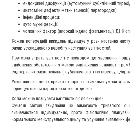
ендокринні дисфункції (аутоімунний субклінічний тиреоі
анатомічні дефекти матки (синехії, перегородки);
інфекційні процеси;
аутоімунні реакції;
чоловічий фактор (високий індекс фрагментації ДНК сп
Кожен попередній викидень підвищує у рази настання насту
ризик ускладненого перебігу наступних вагітностей.
Повторна втрата вагітності є приводом до звернення подр
здійснення обстеження з метою виключення наявності тромбо
ендокринних захворювань ( субклінічного гіпотиреозу, цукров
Усунення виявлених причин створює оптимальні умови для зач
підвищує шанси народження живої дитини.
Коли можна планувати вагітність після викидня?
Сучасні світові гайдлайни не вимагають тривалого очік
визначаються індивідуально, проте фізіологічне планува
нормального менструального циклу та усунення виявлених фа