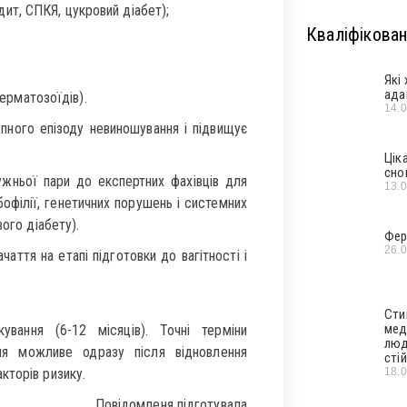
дит, СПКЯ, цукровий діабет);
Кваліфікован
Які
ада
ерматозоїдів).
14.
пного епізоду невиношування і підвищує
Цік
сно
ужньої пари до експертних фахівців для
13.
філії, генетичних порушень і системних
ого діабету).
Фер
26.
аття на етапі підготовки до вагітності і
Сти
мед
ування (6-12 місяців). Точні терміни
люд
ння можливе одразу після відновлення
стій
18.
кторів ризику.
Повідомленя підготувала