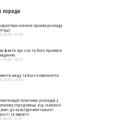
і поради
 характерні клінічні прояви розладу
птації
05.2026
14:48
аві факти про сон та його прояви в
видіннях
07.2026
10:11
менти меду та його компоненти
06.2026
10:52
гматизація психічних розладів у
ичному середовищі: від «залізної
ини» до культури ментальної
кості та емпатії
05.2026
11:07