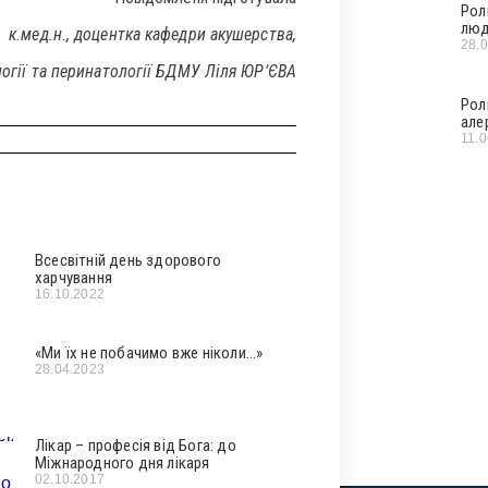
Рол
люд
к.мед.н., доцентка кафедри акушерства,
28.
логії та перинатології БДМУ Ліля ЮР’ЄВА
Рол
але
11.
Всесвітній день здорового
харчування
16.10.2022
«Ми їх не побачимо вже ніколи…»
28.04.2023
Лікар – професія від Бога: до
Міжнародного дня лікаря
02.10.2017