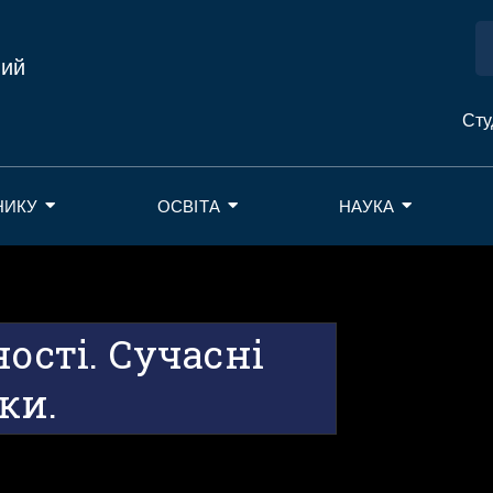
ний
Сту
НИКУ
ОСВІТА
НАУКА
ості. Сучасні
ки.