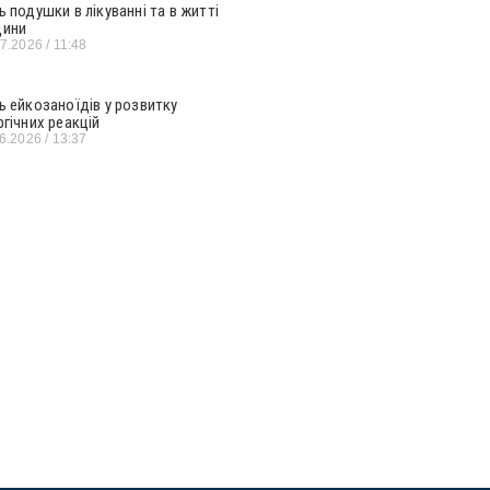
ь подушки в лікуванні та в житті
ини
07.2026
11:48
ь ейкозаноїдів у розвитку
ргічних реакцій
06.2026
13:37