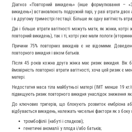
Діагноз «Повторний викидень» (інше формулювання – «З
викидень») встановлюють подружній парі, у разі втрати двох 
і в другому триместрі гестації. Більше як одну вагітність вт
Дві і більше втрати вагітності можуть мати, як жінки, котр
повторний викидень), так і ті, котрі уже мали пологи (вторинн
Причини 75% повторних викиднів є не відомими. Доведено
повторного викидня і віком батьків.
Після 45 років кожна друга жінка має ризик викидня. Вік б
ймовірність повторної втрати вагітності, хоча цей ризик є ме
матері.
Недостатня маса тіла майбутньої матері (ІМТ менше 19 кг/м
підвищують ризик повторного викидня унаслідок зниження яко
До ключових тригерів, що блокують розвиток ембріона аб
відбувається викидень, належать чисельні фактори як з боку м
тромбофілії (набуті і спадкові);
генетичні аномалії у плода і/або батьків;