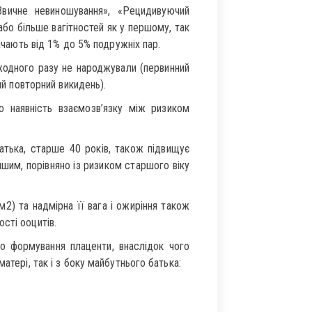
вичне невиношування», «Рецидивуючий
або більше вагітностей як у першому, так
рачають від 1% до 5% подружніх пар.
і жодного разу не народжували (первинний
ий повторний викидень).
 наявність взаємозв’язку між ризиком
атька, старше 40 років, також підвищує
ншим, порівняно із ризиком старшого віку
2) та надмірна її вага і ожиріння також
сті ооцитів.
о формування плаценти, внаслідок чого
атері, так і з боку майбутнього батька: