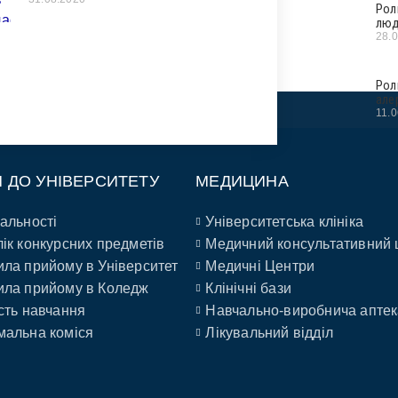
Рол
люд
28.
Рол
але
11.
П ДО УНІВЕРСИТЕТУ
МЕДИЦИНА
альності
Університетська клініка
ік конкурсних предметів
Медичний консультативний 
ла прийому в Університет
Медичні Центри
ла прийому в Коледж
Клінічні бази
сть навчання
Навчально-виробнича аптек
альна коміся
Лікувальний відділ