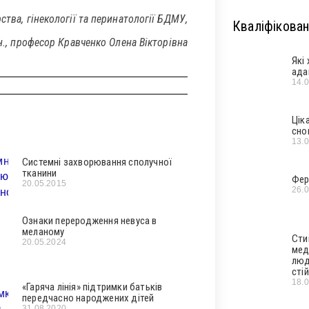
тва, гінекології та перинатології
БДМУ,
Кваліфікован
н., професор Кравченко Олена Вікторівна
Які
ада
14.
Цік
сно
13.
Системні захворювання сполучної
тканини
Фер
20.05.2015
26.
Ознаки переродження невуса в
меланому
Сти
20.05.2024
мед
люд
стій
18.
«Гаряча лінія» підтримки батьків
передчасно народжених дітей
31.08.2020