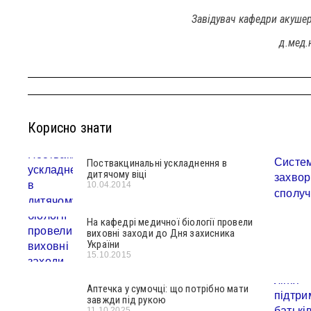
Завідувач кафедри акушерс
д.мед.
Корисно знати
Поствакцинальні ускладнення в
дитячому віці
10.04.2014
На кафедрі медичної біології провели
виховні заходи до Дня захисника
України
15.10.2015
Аптечка у сумочці: що потрібно мати
завжди під рукою
11.10.2025