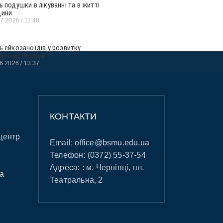
ь подушки в лікуванні та в житті
ини
07.2026
11:48
ь ейкозаноїдів у розвитку
ргічних реакцій
06.2026
13:37
КОНТАКТИ
центр
Email:
office@bsmu.edu.ua
Телефон:
(0372) 55-37-54
Адреса: : м. Чернівці, пл.
а
Театральна, 2