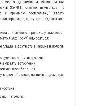
дометрія, аденоміозом, міомою матки.
вить 25-78%. Клінічно, найчастіше, ГЕ
 є причиною госпіталізації, втрати
я захворювання, відсутність адекватного
аного клінічного протоколу первинної,
метрія 2021 року) відносяться:
пліддя, відсутність в анамнезі пологів,
ранульозно-клітинна пухлина;
які містять естрогени);
ртонічна хвороба тощо);
у молочної залози, яєчників, ендометрія,
агностика
аної патології.