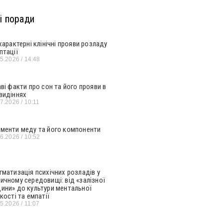
і поради
 характерні клінічні прояви розладу
птації
05.2026
14:48
аві факти про сон та його прояви в
видіннях
07.2026
10:11
менти меду та його компоненти
06.2026
10:52
гматизація психічних розладів у
ичному середовищі: від «залізної
ини» до культури ментальної
кості та емпатії
05.2026
11:07