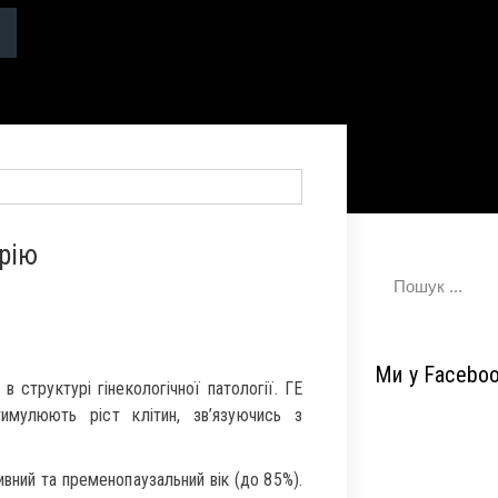
трію
Ми у Facebo
в структурі гінекологічної патології. ГЕ
тимулюють ріст клітин, зв’язуючись з
вний та пременопаузальний вік (до 85%).