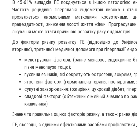
В 45-61% випадків ГЕ поєднується з іншою патологією ен
Частота рецидивів гіперплазія ендометрія висока і стано
проявляється аномальними матковими кровотечами, що
працездатності, зниження якості життя жінки. Прогресуванн
лікування може стати причиною розвитку раку ендометрія.
До факторів ризику розвитку ГЕ (відповідно до Уніфіков
вторинної, третинної медичної допомоги при гіперплазії ендо
менструальні фактори: (раннє менархе, ендокринне без
пізня менопауза тощо);
пухлини яєчників, які секретують естрогени, зокрема, г
ятрогенні фактори: (гормональна терапія, препаратами, 
супутні захворювання: (ожиріння, цукровий діабет, гіпе
спадкові фактори: (обтяжений сімейний анамнез по рак
кишківника).
Знання та правильна оцінка факторів ризику, а також рання ді
ГЕ, сьогодні, є єдиними ефективними засобами профілактики д