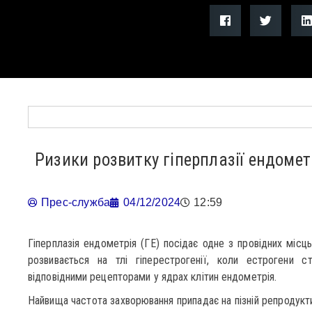
Ризики розвитку гіперплазії ендоме
Прес-служба
04/12/2024
12:59
Гіперплазія ендометрія (ГЕ) посідає одне з провідних місць 
розвивається на тлі гіперестрогенії, коли естрогени с
відповідними рецепторами у ядрах клітин ендометрія.
Найвища частота захворювання припадає на пізній репродукти