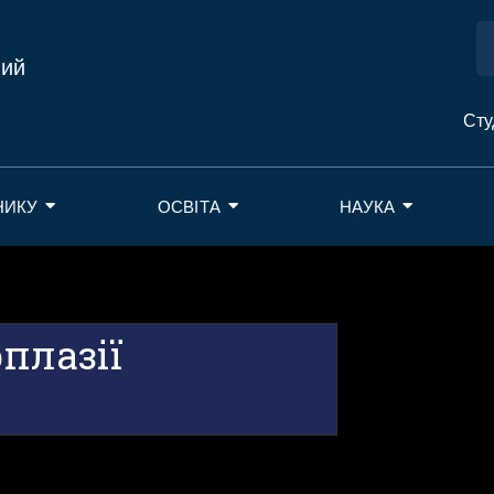
ний
Сту
НИКУ
ОСВІТА
НАУКА
плазії