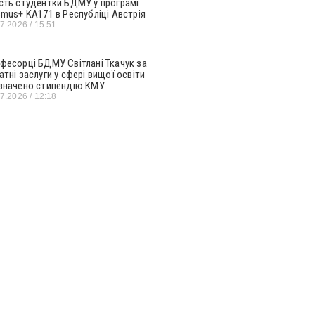
сть студентки БДМУ у програмі
smus+ KA171 в Республіці Австрія
07.2026
15:51
фесорці БДМУ Світлані Ткачук за
атні заслуги у сфері вищої освіти
значено стипендію КМУ
07.2026
12:18