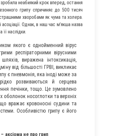
а зробила неабиякий крок вперед, остання
сезонного грипу спричиняє до 500 тисяч
 страшними хворобами як чума та холера.
асоціації. Однак, в наш час м’якша назва
 її наслідки.
ником якого є однойменний вірус
трими респіраторними вірусними
 шляхів, виражена інтоксикація,
дміну від більшості ГРВІ, викликає
у є пневмонія, яка іноді може за
ерідко розвиваються й серцева
ження печінки, тощо. Це зумовлено
их оболонок носоглотки та верхніх
 що вражає кровоносні судини та
истеми. Особливістю грипу є його
 – аксіома не про грип