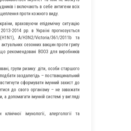
дників і включають в себе антигени всіх
 щеплення проти кожного виду.
країни, враховуючи епідемічну ситуацію
2013-2014 рр. в Україні прогнозується
 (H1N1), A/H3N2/Victoria/361/2011b та
 актуальних сезонних вакцин проти грипу
і, що рекомендовані ВООЗ для виробників
вані, групи ризику: діти, особи старшого
 подбати заздалегідь – поствакцинальний
 встигнути сформувати імунний захист до
итися до свого організму – не заважати
, а допомагати імунній системі у вигляді
клінічної імунології, алергології та