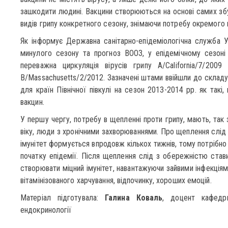
зашкодити людині. Вакцини створюються на основі самих збу
видів грипу конкретного сезону, знімаючи потребу окремого
Як інформує Державна санітарно-епідеміологічна служба У
минулого сезону та прогноз ВООЗ, у епідемічному сезоні 
переважна циркуляція вірусів грипу А/California/7/2009
В/Massachusetts/2/2012. Зазначені штами ввійшли до складу
для країн Північної півкулі на сезон 2013-2014 рр. як так
вакцин.
У першу чергу, потребу в щепленні проти грипу, мають, так з
віку, люди з хронічними захворюваннями. Про щеплення слід
імунітет формується впродовж кількох тижнів, тому потрібно
початку епідемії. Після щеплення слід з обережністю став
створювати міцний імунітет, навантажуючи зайвими інфекціями
вітамінізованого харчування, відпочинку, хороших емоцій.
Матеріал підготувала:
Галина Коваль
, доцент кафедри 
ендокринології