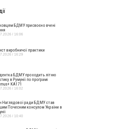
ії
ковцям БДМУ присвоєно вчені
ння
07.2026
16:06
ист виробничої практики
07.2026
16:29
дентка БДМУ проходить літню
ктику в Румунії по програмі
smus+ KA171
07.2026
16:02
н Наглядової ради БДМУ став
шим Почесним консулом України в
унії
07.2026
10:40