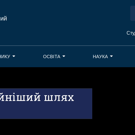
ний
Сту
НИКУ
ОСВІТА
НАУКА
ійніший шлях