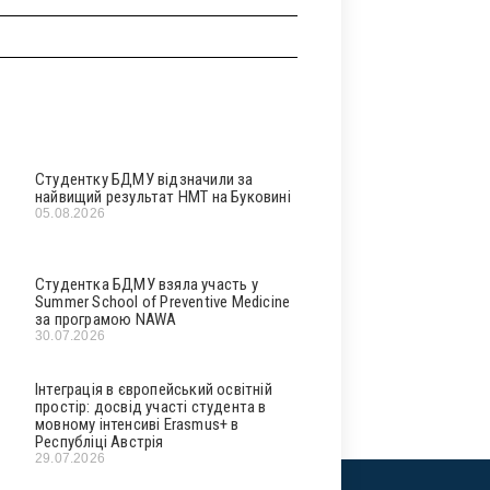
Студентку БДМУ відзначили за
найвищий результат НМТ на Буковині
05.08.2026
Студентка БДМУ взяла участь у
Summer School of Preventive Medicine
за програмою NAWA
30.07.2026
Інтеграція в європейський освітній
простір: досвід участі студента в
мовному інтенсиві Erasmus+ в
Республіці Австрія
29.07.2026