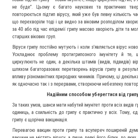
не буде”. Цьому є багато наукових та практичних тве
повторюється підтип вірусу, який уже був певну кількість ча
що перехворіли тоді і це видно за віковим розподілом хвори
за 40 або під час епідемії грипу масово хворіють діти та м
старших вікових груп.
Віруси грипу постійно мутують і коли з’являється вірус ново
Ускладнює проблему протигрипозного імунітету й те, щ
циркулюють не один, а декілька штамів (видів, підвидів) ві
шляхом багаторазових перетворень вірусів грипу в резуль
впливу різноманітних природних чинників. Причому, ці декільк
як одночасно так і з перервами, створюючи небезпеку повто
Надійним способом уберегтися від грипу
За таких умов, шанси мати набутий імунітет проти всіх видів 
одиниць, а схильність до грипу є практично у всіх. Тому, 
грипу є щорічна вакцинація.
Перевагою вакцин проти грипу та всупереч поширеній думці
вакцини не містять вірусу, а лише деякі його білки, до яких