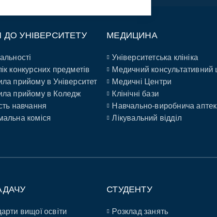
П ДО УНІВЕРСИТЕТУ
МЕДИЦИНА
альності
Університетська клініка
ік конкурсних предметів
Медичний консультативний 
ла прийому в Університет
Медичні Центри
ла прийому в Коледж
Клінічні бази
сть навчання
Навчально-виробнича аптек
альна коміся
Лікувальний відділ
АДАЧУ
СТУДЕНТУ
арти вищої освіти
Розклад занять