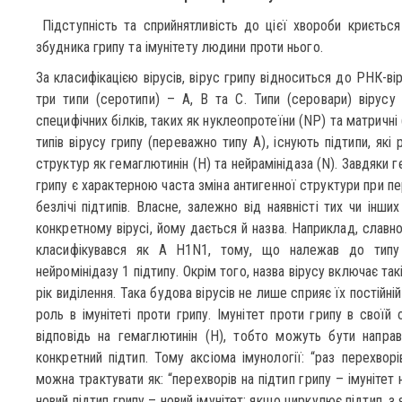
Підступність та сприйнятливість до цієї хвороби криється
збудника грипу та імунітету людини проти нього.
За класифікацією вірусів, вірус грипу відноситься до РНК-ві
три типи (серотипи) – А, В та С. Типи (серовари) вірусу
специфічних білків, таких як нуклеопротеїни (NP) та матричні 
типів вірусу грипу (переважно типу А), існують підтипи, як
структур як гемаглютинін (H) та нейрамінідаза (N). Завдяки г
грипу є характерною часта зміна антигенної структури при пе
безлічі підтипів. Власне, залежно від наявністі тих чи інши
конкретному вірусі, йому дається й назва. Наприклад, славно
класифікувався як А Н1N1, тому, що належав до типу 
нейромінідазу 1 підтипу. Окрім того, назва вірусу включає так
рік виділення. Така будова вірусів не лише сприяє їх постійній
роль в імунітеті проти грипу. Імунітет проти грипу в своїй
відповідь на гемаглютинін (H), тобто можуть бути направ
конкретний підтип. Тому аксіома імунології: “раз перехворі
можна трактувати як: “перехворів на підтип грипу – імунітет 
новий підтип грипу – новий імунітет; якщо циркулює підтип, з