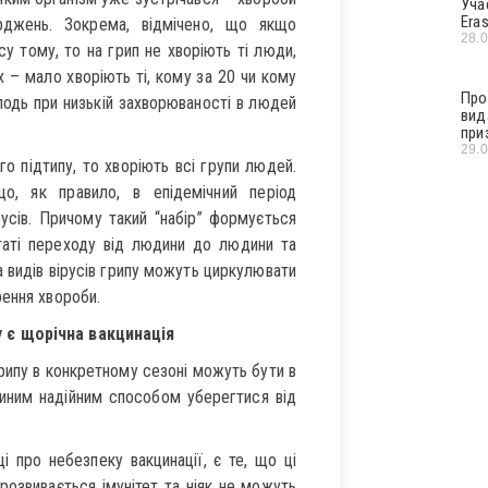
Уча
Era
рджень. Зокрема, відмічено, що якщо
28.
су тому, то на грип не хворіють ті люди,
х – мало хворіють ті, кому за 20 чи кому
Про
олодь при низькій захворюваності в людей
вид
при
29.
го підтипу, то хворіють всі групи людей.
о, як правило, в епідемічний період
русів. Причому такий “набір” формується
таті переходу від людини до людини та
а видів вірусів грипу можуть циркулювати
рення хвороби.
 є щорічна вакцинація
грипу в конкретному сезоні можуть бути в
єдиним надійним способом уберегтися від
 про небезпеку вакцинації, є те, що ці
 розвивається імунітет та ніяк не можуть