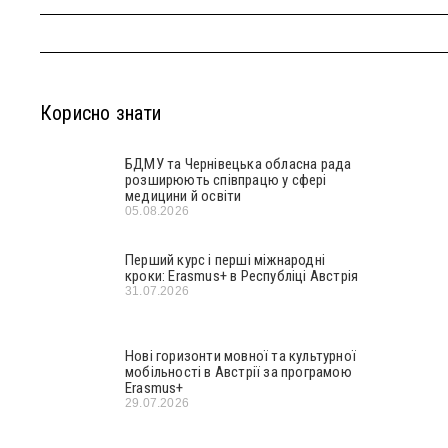
Корисно знати
БДМУ та Чернівецька обласна рада
розширюють співпрацю у сфері
медицини й освіти
05.08.2026
Перший курс і перші міжнародні
кроки: Erasmus+ в Республіці Австрія
31.07.2026
Нові горизонти мовної та культурної
мобільності в Австрії за програмою
Erasmus+
29.07.2026