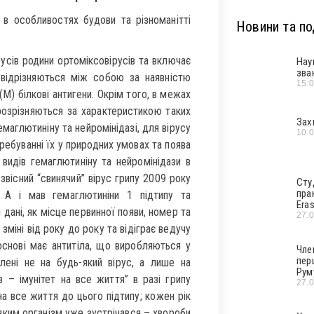
 в особливостях будови та різноманітті
Новини та под
русів родини ортоміксовірусів та включає
Нау
зва
 відрізняються між собою за наявністю
15.
(M) білкові антигени. Окрім того, в межах
і розрізняються за характеристикою таких
Зах
емаглютиніну та нейромінідазі, для вірусу
10.
ребуванні їх у природних умовах та поява
х видів гемаглютиніну та нейромінідази в
звісний “свинячий” вірус грипу 2009 року
Сту
пра
А і мав гемаглютиніни 1 підтипу та
Era
і дані, як місце первинної появи, номер та
27.
 зміні від року до року та відіграє ведучу
 основі має антитіла, що виробляються у
Чле
пер
лені не на будь-який вірус, а лише на
Рум
в – імунітет на все життя” в разі грипу
27.
на все життя до цього підтипу; кожен рік
 яким організм уже зустрічався – хвороби