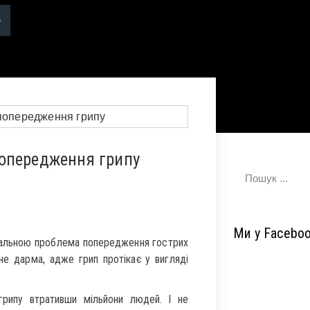
опередження грипу
Ми у Facebo
туальною проблема попередження гострих
 не дарма, адже грип протікає у вигляді
рипу втративши мільйони людей. І не