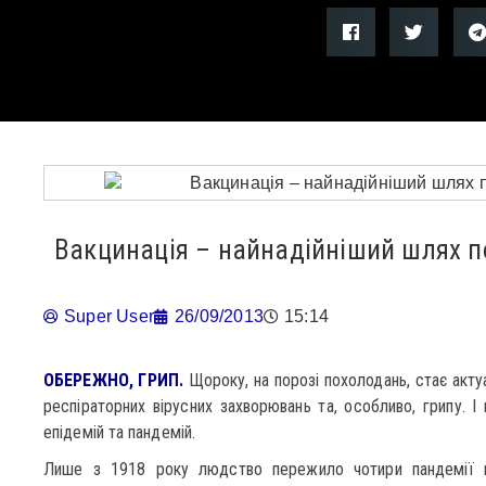
Вакцинація – найнадійніший шлях п
Super User
26/09/2013
15:14
ОБЕРЕЖНО, ГРИП.
Щороку, на порозі похолодань, стає ак
респіраторних вірусних захворювань та, особливо, грипу. І
епідемій та пандемій.
Лише з 1918 року людство пережило чотири пандемії г