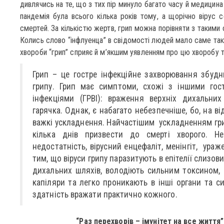
дивлячись на те, що з тих пір минуло багато часу й медицин
пандемія була всього кілька років тому, а щорічно вірус 
смертей. За кількістю жертв, грип можна порівняти з такими
Колись слово “інфлуенца” в свідомості людей мало саме такі 
хвороби “грип” сприяє й м’якшим уявленням про цю хворобу та
Грип – це гостре інфекційне захворювання збуд
грипу. Грип має симптоми, схожі з іншими гос
інфекціями (ГРВІ): враження верхніх дихальних
гарячка. Однак, є набагато небезпечніше, бо, на ві
важкі ускладнення. Найчастішим ускладненням грип
кілька днів призвести до смерті хворого. Н
недостатність, вірусний енцефаліт, менінгіт, ура
тим, що віруси грипу паразитують в епітелії слизов
дихальних шляхів, володіють сильним токсином,
капіляри та легко проникають в інші органи та с
здатність вражати практично кожного.
“Раз перехворів – імунітет на все життя”