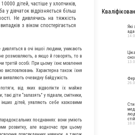
 10000 дітей, частіше у хлопчиків,
оба у дівчаток відрізняється більш
Кваліфікован
ості. Не дивлячись на тяжкість
випадків з віком спостерігається
Які
ада
14.
е дивляться в очі іншої людини, уникають
Цік
 не розмовляють, а якщо й говорять, то в
сно
13.
чи третій особі. При цьому їхнє мовлення
ню висловлювань. Характерна також їхня
ти виявляють очевидну байдужість.
Фер
26.
потяги, від яких відволікти їх майже
; такі діти “залазять” у підвали, смітники,
інших дітей, уявляють себе казковими
Сти
мед
люд
стій
парадоксальних поєднаннях: вони уміють
18.
орми розвитку, але водночас при цьому
асвоєння повсякденних навичок, а також