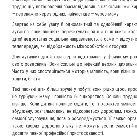
труднощі у встановленні взаємовідносин із навколишніми. Хар
– переважно через рідних, найчастіше – через маму.
Звертає на себе увагу й одноманітний та однобічний характ
аутистів: вони люблять перечитувати одні й ті ж книги, кол
дітей недостатня соціальна направленість, а саме – відсутні
телепередач, які відображають міжособистісні стосунки.
Для аутичних дітей характерно відставання у фізичному розви
своїх ровесників. Вони схильні до інфекцій верхніх дихальн
Часто у них спостерігається моторна млявість, вони пізніше 
ходити, бігати.
Такі пасивні діти більш зручні у побуті: вони рідко щось пр
не турбуючи маму і повністю їй підкорятися. Основні труд
пізніше. Коли дитина починає ходити, то її характер змінює
збуджену, розгальмовану, не підкоряється дорослим, тяжко,
самообслуговування, погано зосереджується, її важко орган
таких хворих дорослого віку не можуть вести самостійне
досягти певної професійної пристосованості.