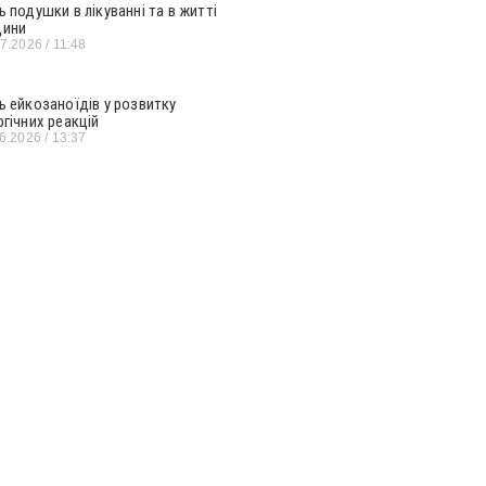
ь подушки в лікуванні та в житті
ини
07.2026
11:48
ь ейкозаноїдів у розвитку
ргічних реакцій
06.2026
13:37