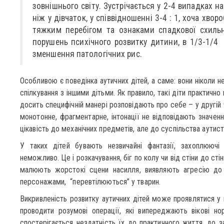
зовнішнього світу. Зустрічається у 2-4 випадках на
ніж у дівчаток, у співвідношенні 3-4 : 1, хоча хвор
тяжким перебігом та ознаками спадкової схильн
порушень психічного розвитку дитини, в 1/3-1/4 
зменшення патологічних рис.
Особливою є поведінка аутичних дітей, а саме: вони ніколи н
спілкування з іншими дітьми. Як правило, такі діти практично
досить специфічній манері розповідають про себе – у другій 
монотонне, фрагментарне, інтонації не відповідають значен
цікавість до механічних предметів, але до суспільства аутис
У таких дітей бувають незвичайні фантазії, захоплюючі 
неможливо. Це і розкачування, біг по колу чи від стіни до стіни
малюють жорстокі сцени насилля, виявляють агресію до 
персонажами, “перевтілюються” у тварин.
Викривленість розвитку аутичних дітей може проявлятися у 
проводити розумові операції, які випереджають вікові н
спостерігається нездатність їх до практичного життя, до з