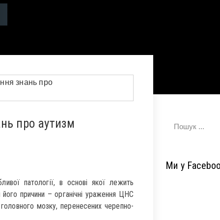
ань про аутизм
Ми у Facebo
ивої патології, в основі якої лежить
 його причини – органічні ураження ЦНС
ів головного мозку, перенесених черепно-