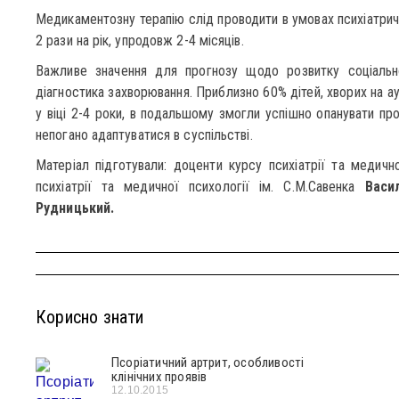
Медикаментозну терапію слід проводити в умовах психіатричн
2 рази на рік, упродовж 2-4 місяців.
Важливе значення для прогнозу щодо розвитку соціально
діагностика захворювання. Приблизно 60% дітей, хворих на а
у віці 2-4 роки, в подальшому змогли успішно опанувати пр
непогано адаптуватися в суспільстві.
Матеріал підготували: доценти курсу психіатрії та медичн
психіатрії та медичної психології ім. С.М.Савенка
Васи
Рудницький.
Корисно знати
Псоріатичний артрит, особливості
клінічних проявів
12.10.2015