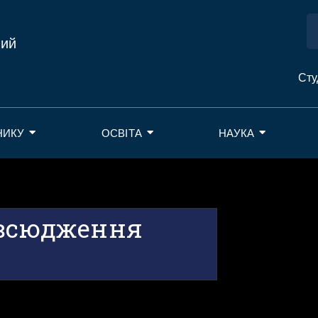
ний
Сту
НИКУ
ОСВІТА
НАУКА
овсюдження