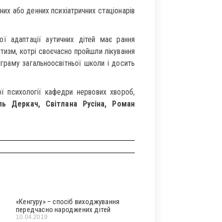
их або денних психіатричних стаціонарів
ї адаптації аутичних дітей має рання
утизм, котрі своєчасно пройшли лікування
ограму загальноосвітньої школи і досить
ої психології кафедри нервових хвороб,
ль Деркач, Світлана Русіна, Роман
«Кенгуру» – спосіб виходжування
передчасно народжених дітей
10.04.2019