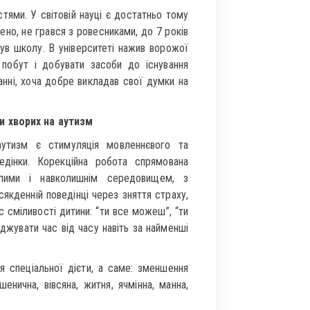
тями. У світовій науці є достатньо тому
ено, не грався з ровесниками, до 7 років
нув школу. В університеті нажив ворожої
 побут і добувати засоби до існування
нні, хоча добре викладав свої думки на
и хворих на аутизм
аутизм є стимуляція мовленнєвого та
едінки. Корекційна робота спрямована
лими і навколишнім середовищем, з
якденній поведінці через зняття страху,
 сміливості дитини: “ти все можеш”, “ти
оджувати час від часу навіть за найменші
я спеціальної дієти, а саме: зменшення
енична, вівсяна, житня, ячмінна, манна,