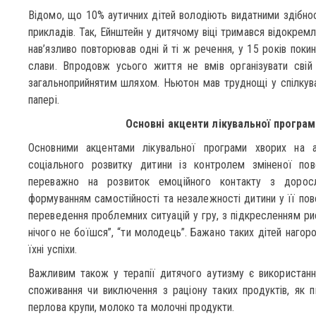
Відомо, що 10% аутичних дітей володіють видатними здібнос
прикладів. Так, Ейнштейн у дитячому віці тримався відокремл
нав’язливо повторював одні й ті ж речення, у 15 років поки
слави. Впродовж усього життя не вмів організувати свій
загальноприйнятим шляхом. Ньютон мав труднощі у спілкува
папері.
Основні акценти лікувальної програм
Основними акцентами лікувальної програми хворих на 
соціального розвитку дитини із контролем зміненої пов
переважно на розвиток емоційного контакту з дорос
формуванням самостійності та незалежності дитини у її повс
переведення проблемних ситуацій у гру, з підкресленням рис
нічого не боїшся”, “ти молодець”. Бажано таких дітей нагор
їхні успіхи.
Важливим також у терапії дитячого аутизму є використанн
споживання чи виключення з раціону таких продуктів, як пш
перлова крупи, молоко та молочні продукти.