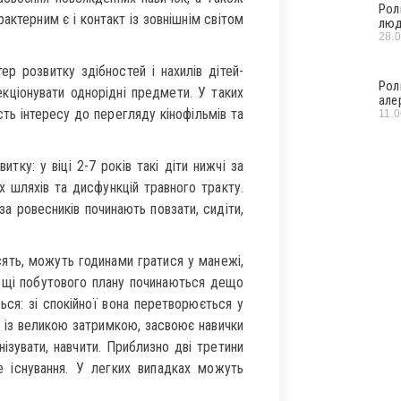
Рол
актерним є і контакт із зовнішнім світом
люд
28.
ер розвитку здібностей і нахилів дітей-
Рол
екціонувати однорідні предмети. У таких
але
сть інтересу до перегляду кінофільмів та
11.
тку: у віці 2-7 років такі діти нижчі за
их шляхів та дисфункцій травного тракту.
за ровесників починають повзати, сидіти,
осять, можуть годинами гратися у манежі,
нощі побутового плану починаються дещо
ться: зі спокійної вона перетворюється у
 із великою затримкою, засвоює навички
ізувати, навчити. Приблизно дві третини
 існування. У легких випадках можуть