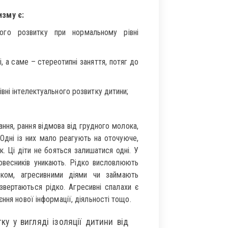
зму є:
ого розвитку при нормальному рівні
, а саме – стереотипні заняття, потяг до
ні інтелектуального розвитку дитини;
ння, рання відмова від грудного молока,
. Одні із них мало реагують на оточуюче,
к. Ці діти не бояться залишатися одні. У
овесників уникають. Рідко висловлюють
риком, агресивними діями чи займають
вертаються рідко. Агресивні спалахи є
ння нової інформації, діяльності тощо.
у у вигляді ізоляції дитини від