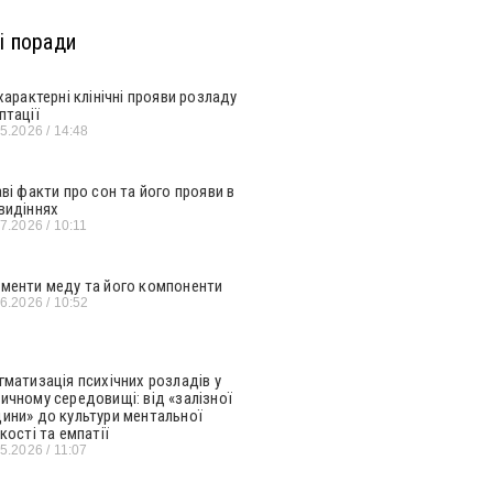
і поради
 характерні клінічні прояви розладу
птації
05.2026
14:48
аві факти про сон та його прояви в
видіннях
07.2026
10:11
менти меду та його компоненти
06.2026
10:52
гматизація психічних розладів у
ичному середовищі: від «залізної
ини» до культури ментальної
кості та емпатії
05.2026
11:07