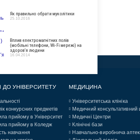
Як правильно обрати муколітики
25.10.2016
Вплив електромагнітних полів
(мобільні телефони, Wi-Fi мережі) на
здоров’я людини
16.04.2014
П ДО УНІВЕРСИТЕТУ
МЕДИЦИНА
альності
Університетська клініка
ік конкурсних предметів
Медичний консультативний 
ла прийому в Університет
Медичні Центри
ла прийому в Коледж
Клінічні бази
сть навчання
Навчально-виробнича аптек