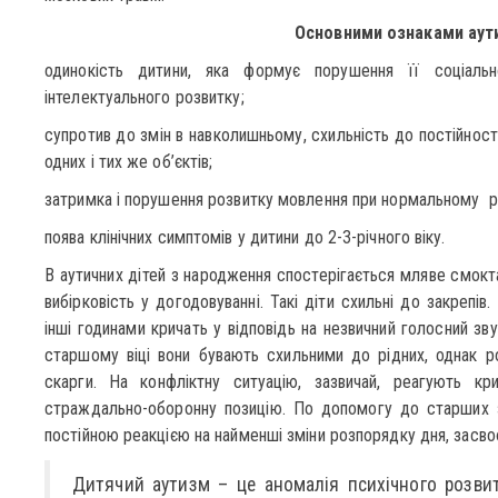
Основними ознаками аути
одинокість дитини, яка формує порушення її соціальн
інтелектуального розвитку;
супротив до змін в навколишньому, схильність до постійності
одних і тих же об’єктів;
затримка і порушення розвитку мовлення при нормальному рів
поява клінічних симптомів у дитини до 2-3-річного віку.
В аутичних дітей з народження спостерігається мляве смокта
вибірковість у догодовуванні. Такі діти схильні до закрепів
інші годинами кричать у відповідь на незвичний голосний зву
старшому віці вони бувають схильними до рідних, однак р
скарги. На конфліктну ситуацію, зазвичай, реагують к
страждально-оборонну позицію. По допомогу до старших з
постійною реакцією на найменші зміни розпорядку дня, засвоє
Дитячий аутизм – це аномалія психічного розвитк