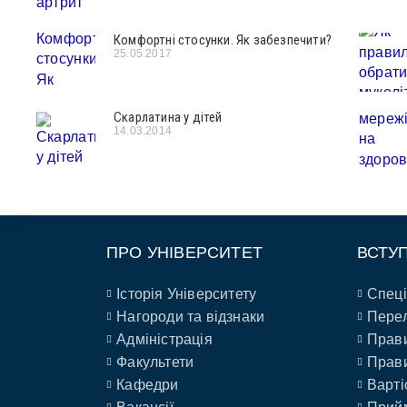
Комфортні стосунки. Як забезпечити?
25.05.2017
Скарлатина у дітей
14.03.2014
ПРО УНІВЕРСИТЕТ
ВСТУ
Історія Університету
Спеці
Нагороди та відзнаки
Перел
Адміністрація
Прави
Факультети
Прави
Кафедри
Варті