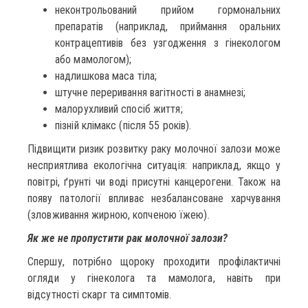
неконтрольований прийом гормональних
препаратів (наприклад, приймання оральних
контрацептивів без узгодження з гінекологом
або мамологом);
надлишкова маса тіла;
штучне переривання вагітності в анамнезі;
малорухливий спосіб життя;
пізній клімакс (після 55 років).
Підвищити ризик розвитку раку молочної залози може
несприятлива екологічна ситуація: наприклад, якщо у
повітрі, ґрунті чи воді присутні канцерогени. Також на
появу патології впливає незбалансоване харчування
(зловживання жирною, копченою їжею).
Як же не пропустити рак молочної залози?
Спершу, потрібно щороку проходити профілактичні
огляди у гінеколога та мамолога, навіть при
відсутності скарг та симптомів.