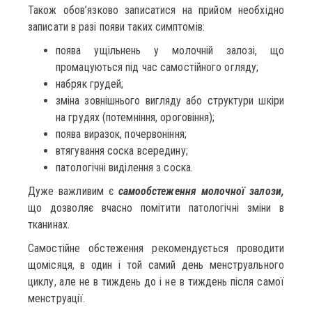
Також обов’язково записатися на прийом необхідно
записати в разі появи таких симптомів:
поява ущільнень у молочній залозі, що
промацуються під час самостійного огляду;
набряк грудей;
зміна зовнішнього вигляду або структури шкіри
на грудях (потемніння, ороговіння);
поява виразок, почервоніння;
втягування соска всередину;
патологічні виділення з соска.
Дуже важливим є
самообстеження молочної залози,
що дозволяє вчасно помітити патологічні зміни в
тканинах.
Самостійне обстеження рекомендується проводити
щомісяця, в один і той самий день менструального
циклу, але не в тиждень до і не в тиждень після самої
менструації.