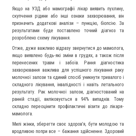
Якщо на УЗД або мамографії лікар виявить пухлину,
скупчення рідини або інші ознаки захворювання, він
призначить додаткові аналізи – пункцію, біопсію. За
результатами буде поставлено точний діагноз та
розроблено схему лікування.
Отже, дуже важливо відразу звернутися до мамолога,
якщо виявлено будь-які зміни в грудях, а також після
перенесених травм і забоїв. Рання діагностика
захворювання важлива для успішного лікування раку
молочної залози та єдиний спосіб уникнути тривалого і
складного лікування, інвалідності і навіть летального
результату. Рак молочної залози, діагностований на
ранній стадії, виліковується в 94% випадків. Тому
складно переоцінити профілактичні візити до лікаря-
мамолога.
Милі жінки, зберегти своє здоров’я, бути молодою та
вродливою попри все – бажання здійсненне. Здоровий