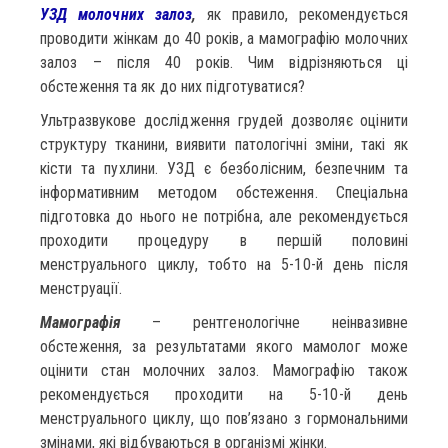
УЗД молочних залоз
,
як правило, рекомендується
проводити жінкам до 40 років, а мамографію молочних
залоз – після 40 років. Чим відрізняються ці
обстеження та як до них підготуватися?
Ультразвукове дослідження грудей дозволяє оцінити
структуру тканини, виявити патологічні зміни, такі як
кісти та пухлини. УЗД є безболісним, безпечним та
інформативним методом обстеження. Спеціальна
підготовка до нього не потрібна, але рекомендується
проходити процедуру в першій половині
менструального циклу, тобто на 5-10-й день після
менструації.
Мамографія
– рентгенологічне неінвазивне
обстеження, за результатами якого мамолог може
оцінити стан молочних залоз. Мамографію також
рекомендується проходити на 5-10-й день
менструального циклу, що пов’язано з гормональними
змінами, які відбуваються в організмі жінки.