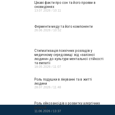
Цікаві факти про сон та його прояви в
сновидіннях
13.07.2026
10:11
Ферменти меду та його компоненти
26.06.2026
10:52
Стигматизація психічних розладів у
медичному середовищі: від «залізної
людини» до культури ментальної стійкості
та емпатії
18.05.2026
11:07
Роль подушки в лікуванні та в житті
людини
28.07.2026
11:48
Роль ейкозаноїдів у розвитку алергічних
реакцій
11.06.2026
13:37