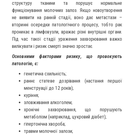
структуру тканини та порушує нормальне
функціонування молочних залоз. Якщо новоутворення
не виявити на ранній стадії, воно дає метастази –
вторинні осередки патологічного процесу, тобто рак
проникає в лімфовузли, вражає різні внутрішні органи.
Під час такої стадії ураження захворювання важко
вилікувати і ризик смерті значно зростає.
Основними факторами ризику, що провокують
патологію, є:
генетична схильність;
раннє статеве дозрівання (настання першої
менструації до 12 років);
куріння;
зловживання алкоголем;
хронічні захворювання, що порушують
метаболізм (наприклад, цукровий діабет);
гіпертонічна хвороба;
травми молочної залози;