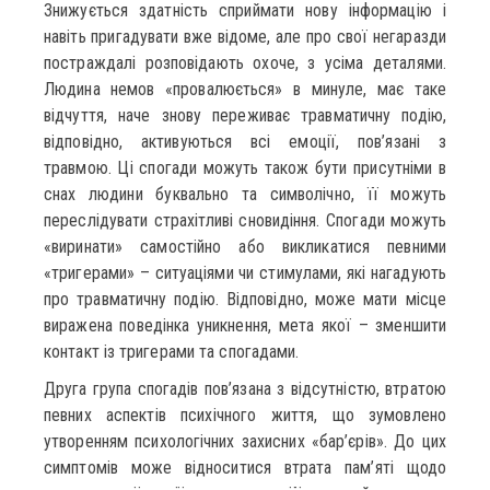
Знижується здатність сприймати нову інформацію і
навіть пригадувати вже відоме, але про свої негаразди
постраждалі розповідають охоче, з усіма деталями.
Людина немов «провалюється» в минуле, має таке
відчуття, наче знову переживає травматичну подію,
відповідно, активуються всі емоції, пов’язані з
травмою. Ці спогади можуть також бути присутніми в
снах людини буквально та символічно, її можуть
переслідувати страхітливі сновидіння. Спогади можуть
«виринати» самостійно або викликатися певними
«тригерами» – ситуаціями чи стимулами, які нагадують
про травматичну подію. Відповідно, може мати місце
виражена поведінка уникнення, мета якої – зменшити
контакт із тригерами та спогадами.
Друга група спогадів пов’язана з відсутністю, втратою
певних аспектів психічного життя, що зумовлено
утворенням психологічних захисних «бар’єрів». До цих
симптомів може відноситися втрата пам’яті щодо