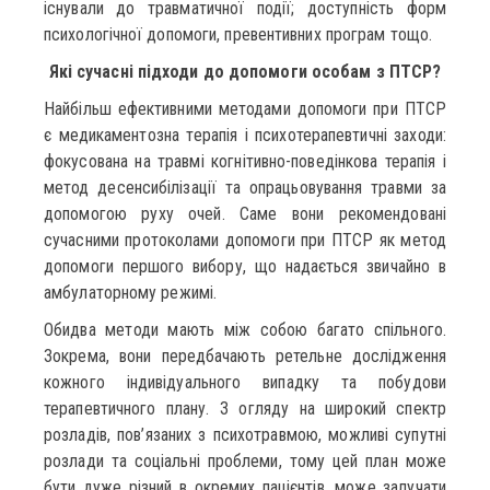
існували до травматичної події; доступність форм
психологічної допомоги, превентивних програм тощо.
Які сучасні підходи до допомоги особам з ПТСР?
Найбільш ефективними методами допомоги при ПТСР
є медикаментозна терапія і психотерапевтичні заходи:
фокусована на травмі когнітивно-поведінкова терапія і
метод десенсибілізації та опрацьовування травми за
допомогою руху очей. Саме вони рекомендовані
сучасними протоколами допомоги при ПТСР як метод
допомоги першого вибору, що надається звичайно в
амбулаторному режимі.
Обидва методи мають між собою багато спільного.
Зокрема, вони передбачають ретельне дослідження
кожного індивідуального випадку та побудови
терапевтичного плану. З огляду на широкий спектр
розладів, пов’язаних з психотравмою, можливі супутні
розлади та соціальні проблеми, тому цей план може
бути дуже різний в окремих пацієнтів, може залучати