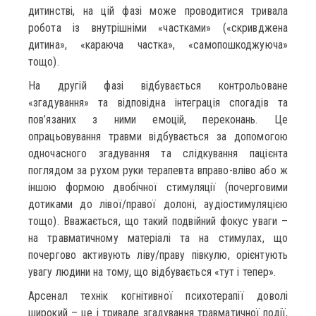
дитинстві, на цій фазі може проводитися тривала
робота із внутрішніми «частками» («скривджена
дитина», «караюча частка», «самопошкоджуюча»
тощо).
На другій фазі відбувається контрольоване
«згадування» та відповідна інтеграція спогадів та
пов’язаних з ними емоцій, переконань. Це
опрацьовування травми відбувається за допомогою
одночасного згадування та слідкування пацієнта
поглядом за рухом руки терапевта вправо-вліво або ж
іншою формою двобічної стимуляції (почерговими
дотиками до лівої/правої долоні, аудіостимуляцією
тощо). Вважається, що такий подвійний фокус уваги –
на травматичному матеріалі та на стимулах, що
почергово активують ліву/праву півкулю, орієнтують
увагу людини на тому, що відбувається «тут і тепер».
Арсенал технік когнітивної психотерапії доволі
широкий – це і тривале згадування травматичної події,