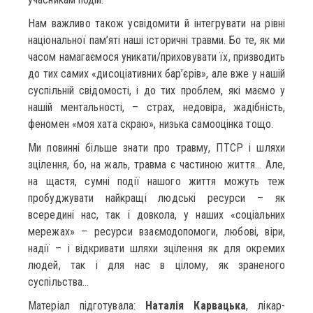
Нам важливо також усвідомити й інтегрувати на рівні
національної пам’яті наші історичні травми. Бо те, як ми
часом намагаємося уникати/приховувати їх, призводить
до тих самих «дисоціативних бар’єрів», але вже у нашій
суспільній свідомості, і до тих проблем, які маємо у
нашій ментальності, – страх, недовіра, жадібність,
феномен «моя хата скраю», низька самооцінка тощо.
Ми повинні більше знати про травму, ПТСР і шляхи
зцілення, бо, на жаль, травма є частиною життя… Але,
на щастя, сумні події нашого життя можуть теж
пробуджувати найкращі людські ресурси – як
всередині нас, так і довкола, у наших «соціальних
мережах» – ресурси взаємодопомоги, любові, віри,
надії – і відкривати шляхи зцілення як для окремих
людей, так і для нас в цілому, як зраненого
суспільства…
Матеріал підготувала:
Наталія Карвацька
, лікар-