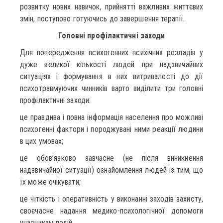
розвитку нових навичок, прийнятті важливих життєвих
змін, поступово готуючись до завершення терапії.
Головні профілактичні заходи
Для попередження психогенних психічних розладів у
дуже великої кількості людей при надзвичайних
ситуаціях і формування в них витривалості до дії
психотравмуючих чинників варто виділити три головні
профілактичні заходи:
це правдива і повна інформація населення про можливі
психогенні фактори і породжувані ними реакції людини
в цих умовах;
це обов’язково завчасне (не після виникнення
надзвичайної ситуації) ознайомлення людей із тим, що
їх може очікувати;
це чіткість і оперативність у виконанні заходів захисту,
своєчасне надання медико-психологічної допомоги
учасникам подій.