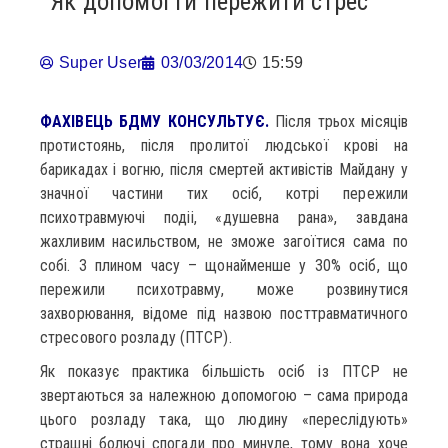
Як допомогти пережити стрес
Super User
03/03/2014
15:59
ФАХІВЕЦЬ БДМУ КОНСУЛЬТУЄ.
Після трьох місяців
протистоянь, після пролитої людської крові на
барикадах і вогню, після смертей активістів Майдану у
значної частини тих осіб, котрі пережили
психотравмуючі подіі, «душевна рана», завдана
жахливим насильством, не зможе загоїтися сама по
собі. З плином часу – щонайменше у 30% осіб, що
пережили психотравму, може розвинутися
захворювання, відоме під назвою посттравматичного
стресового розладу (ПТСР).
Як показує практика більшість осіб із ПТСР не
звертаються за належною допомогою – сама природа
цього розладу така, що людину «переслідують»
страшні болючі спогади про минуле, тому вона хоче