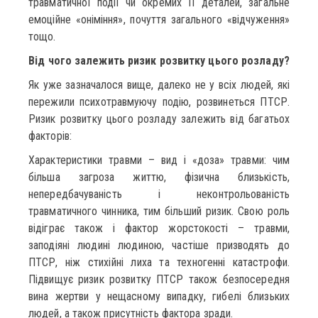
травматичної події чи окремих її деталей, загальне
емоційне «оніміння», почуття загального «відчуження»
тощо.
Від чого залежить ризик розвитку цього розладу?
Як уже зазначалося вище, далеко не у всіх людей, які
пережили психотравмуючу подію, розвинеться ПТСР.
Ризик розвитку цього розладу залежить від багатьох
факторів:
Характеристики травми – вид і «доза» травми: чим
більша загроза життю, фізична близькість,
непередбачуваність і неконтрольованість
травматичного чинника, тим більший ризик. Свою роль
відіграє також і фактор жорстокості – травми,
заподіяні людині людиною, частіше призводять до
ПТСР, ніж стихійні лиха та техногенні катастрофи.
Підвищує ризик розвитку ПТСР також безпосередня
вина жертви у нещасному випадку, гибелі близьких
людей, а також присутність фактора зради.