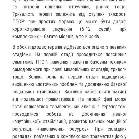
за потреби соціальні втручання, рідних тощо.
Тривалість терапії залежить від ступеня тяжкості
ПТСР: при простих формах це може бути доволі
короткотривале лікування (6-12 сесій), при
комплексних – багато місяців, а то й років.
В обох підходах терапія відбувається згідно з певними
стадіями. На першій стадії проводиться пояснення
симптомів ПТСР, навчання пацієнтів базовим технікам
самодопомоги при появі мимовільних спогадів, тривоги
тощо. Велика роль на першій стадії відводиться
вирішенню «поточних» проблем та досягненню базової
соціальної стабілізації. Важливо забезпечити захист
від подальшої травматизації. На першій фазі може
встановлюватися терапевтичний альянс з терапевтом,
проводитися робота на досягнення певної
«внутрішньої» стабілізації, розвиток навичок емоційної
регуляції, «накопичення ресурсу». При складних
розладах, пов’язаних з комплексною травматизацією у