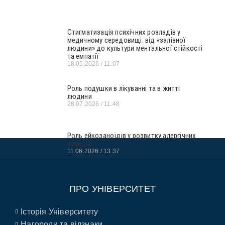
Стигматизація психічних розладів у
медичному середовищі: від «залізної
людини» до культури ментальної стійкості
та емпатії
18.05.2026
11:07
Роль подушки в лікуванні та в житті
людини
28.07.2026
11:48
Роль ейкозаноїдів у розвитку алергічних
реакцій
11.06.2026
13:37
ПРО УНІВЕРСИТЕТ
Історія Університету
Нагороди та відзнаки