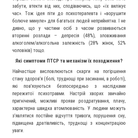
забути, втекти від них, сподіваючись, що «їх вилікує
час». Тож ідея піти до психотерапевта і «ворушити
болюче минуле» для багатьох людей неприйнятна. І не
дивно, що у частини осіб з часом розвиваються
вторинні розлади – депресія (48%), зловживання
алкоголем/алкогольна залежність (28% жінок, 52%
чоловіків) тощо.
Які симптоми ПТСР та механізм їх походження?
Найчастіше висловлюються скарги на погіршення
стану здоров’я (болі, труднощі при засинанні, в роботі),
які пов’язуються безпосередньо з наслідками
пережитої психотравми. Настрій хворих звичайно
пригнічений, можливі прояви роздратування, плачу,
характерна швидка втомлюваність. У людини можуть
з’являтися постійне відчуття тривоги, порушення сну,
підвищена дратівливість, труднощі з концентрацією
уваги.