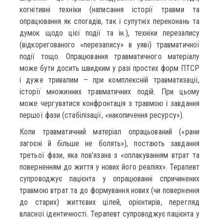
когнітивні техніки (написання історії травми та
опрацювання як спогадів, так і супутніх переконань та
думок щодо цієї події та ін.), техніки перезапису
(відкорегованого «перезапису» в уяві) травматичної
події тощо. Опрацювання травматичного матеріалу
може бути досить швидким у разі простих форм ПТСР
і дуже тривалим – при комплексній травматизації,
історії множинних травматичних подій. При цьому
може чергуватися конфронтація з травмою і завдання
першої фази (стабілізації, «накопичення ресурсу»).
Коли травматичний матеріал опрацьований («рани
загоєні й більше не болять»), постають завдання
третьої фази, яка пов’язана з «оплакуванням втрат та
поверненням до життя у нових його реаліях». Терапевт
супроводжує пацієнта у опрацюванні спричинених
травмою втрат та до формування нових (чи повернення
до старих) життєвих цілей, орієнтирів, перегляд
власної ідентичності. Терапевт супроводжує пацієнта у