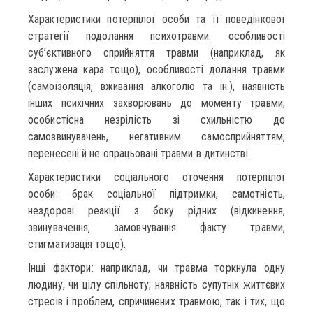
Характеристики потерпілої особи та її поведінкової
стратегії подолання психотравми: особливості
суб’єктивного сприйняття травми (наприклад, як
заслужена кара тощо), особливості долання травми
(самоізоляція, вживання алкоголю та ін.), наявність
інших психічних захворювань до моменту травми,
особистісна незрілість зі схильністю до
самозвинувачень, негативним самосприйняттям,
перенесені й не опрацьовані травми в дитинстві.
Характеристики соціального оточення потерпілої
особи: брак соціальної підтримки, самотність,
нездорові реакції з боку рідних (відкинення,
звинувачення, замовчування факту травми,
стигматизація тощо).
Інші фактори: наприклад, чи травма торкнула одну
людину, чи цілу спільноту; наявність супутніх життєвих
стресів і проблем, спричинених травмою, так і тих, що