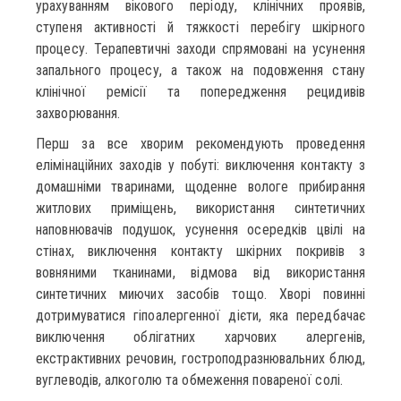
урахуванням вікового періоду, клінічних проявів,
ступеня активності й тяжкості перебігу шкірного
процесу. Терапевтичні заходи спрямовані на усунення
запального процесу, а також на подовження стану
клінічної ремісії та попередження рецидивів
захворювання.
Перш за все хворим рекомендують проведення
елімінаційних заходів у побуті: виключення контакту з
домашніми тваринами, щоденне вологе прибирання
житлових приміщень, використання синтетичних
наповнювачів подушок, усунення осередків цвілі на
стінах, виключення контакту шкірних покривів з
вовняними тканинами, відмова від використання
синтетичних миючих засобів тощо. Хворі повинні
дотримуватися гіпоалергенної дієти, яка передбачає
виключення облігатних харчових алергенів,
екстрактивних речовин, гостроподразнювальних блюд,
вуглеводів, алкоголю та обмеження повареної солі.