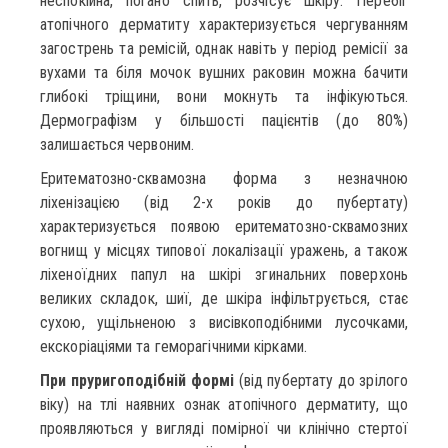
неспокійна, погано спить, розчісує шкіру. Перебіг
атопічного дерматиту характеризується чергуванням
загострень та ремісій, однак навіть у період ремісії за
вухами та біля мочок вушних раковин можна бачити
глибокі тріщини, вони мокнуть та інфікуються.
Дермографізм у більшості пацієнтів (до 80%)
залишається червоним.
Еритематозно-сквамозна форма з незначною
ліхенізацією (від 2-х років до пубертату)
характеризується появою еритематозно-сквамозних
вогнищ у місцях типової локалізації уражень, а також
ліхеноїдних папул на шкірі згинальних поверхонь
великих складок, шиї, де шкіра інфільтрується, стає
сухою, ущільненою з висівкоподібними лусочками,
екскоріаціями та геморагічними кірками.
При пруригоподібній формі
(від пубертату до зрілого
віку) на тлі наявних ознак атопічного дерматиту, що
проявляються у вигляді помірної чи клінічно стертої