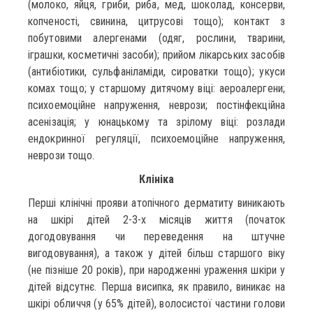
(молоко, яйця, гриби, риба, мед, шоколад, консерви,
копченості, свинина, цитрусові тощо); контакт з
побутовими алергенами (одяг, рослини, тварини,
іграшки, косметичні засоби); прийом лікарських засобів
(антибіотики, сульфаніламіди, сироватки тощо); укуси
комах тощо; у старшому дитячому віці: аероалергени;
психоемоційне напруження, неврози; постінфекційна
асенізація; у юнацькому та зрілому віці: розлади
ендокринної регуляції, психоемоційне напруження,
неврози тощо.
Клініка
Перші клінічні прояви атопічного дерматиту виникають
на шкірі дітей 2-3-х місяців життя (початок
догодовування чи переведення на штучне
вигодовування), а також у дітей більш старшого віку
(не пізніше 20 років), при народженні ураження шкіри у
дітей відсутнє. Перша висипка, як правило, виникає на
шкірі обличчя (у 65% дітей), волосистої частини голови