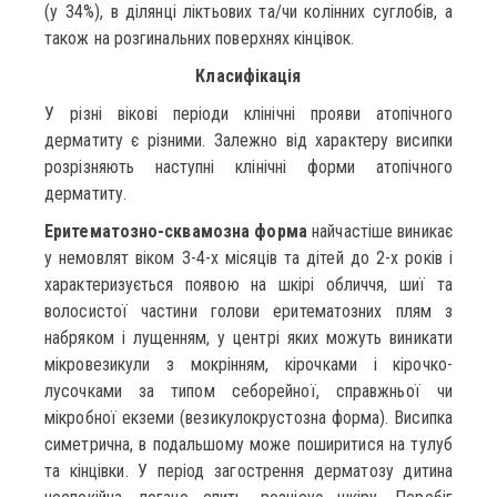
(у 34%), в ділянці ліктьових та/чи колінних суглобів, а
також на розгинальних поверхнях кінцівок.
Класифікація
У різні вікові періоди клінічні прояви атопічного
дерматиту є різними. Залежно від характеру висипки
розрізняють наступні клінічні форми атопічного
дерматиту.
Еритематозно-сквамозна форма
найчастіше виникає
у немовлят віком 3-4-х місяців та дітей до 2-х років і
характеризується появою на шкірі обличчя, шиї та
волосистої частини голови еритематозних плям з
набряком і лущенням, у центрі яких можуть виникати
мікровезикули з мокрінням, кірочками і кірочко-
лусочками за типом себорейної, справжньої чи
мікробної екземи (везикулокрустозна форма). Висипка
симетрична, в подальшому може поширитися на тулуб
та кінцівки. У період загострення дерматозу дитина