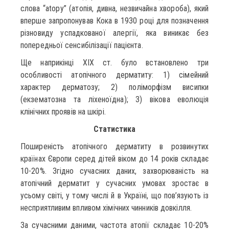
слова “аtору” (атопія, дивна, незвичайна хвороба), який
вперше запропонував Кока в 1930 році для позначення
різновиду успадкованої алергії, яка виникає без
попередньої сенсибілізації пацієнта.
Ще наприкінці ХІХ ст. було встановлено три
особливості атопічного дерматиту: 1) сімейний
характер дерматозу; 2) поліморфізм висипки
(екзематозна та ліхеноїдна); 3) вікова еволюція
клінічних проявів на шкірі.
Статистика
Поширеність атопічного дерматиту в розвинутих
країнах Європи серед дітей віком до 14 років складає
10-20%. Згідно сучасних даних, захворюваність на
атопічний дерматит у сучасних умовах зростає в
усьому світі, у тому числі й в Україні, що пов’язують із
несприятливим впливом хімічних чинників довкілля.
За сучасними даними, частота атопії складає 10-20%