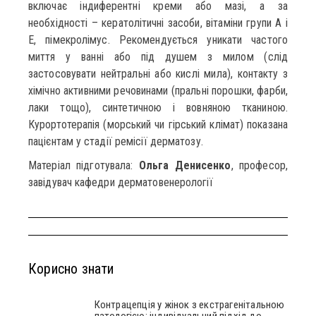
включає індиферентні креми або мазі, а за
необхідності – кератолітичні засоби, вітаміни групи А і
Е, пімекролімус. Рекомендується уникати частого
миття у ванні або під душем з милом (слід
застосовувати нейтральні або кислі мила), контакту з
хімічно активними речовинами (пральні порошки, фарби,
лаки тощо), синтетичною і вовняною тканиною.
Курортотерапія (морський чи гірський клімат) показана
пацієнтам у стадії ремісії дерматозу.
Матеріал підготувала:
Ольга Денисенко
, професор,
завідувач кафедри дерматовенерології
Корисно знати
Контрацепція у жінок з екстрагенітальною