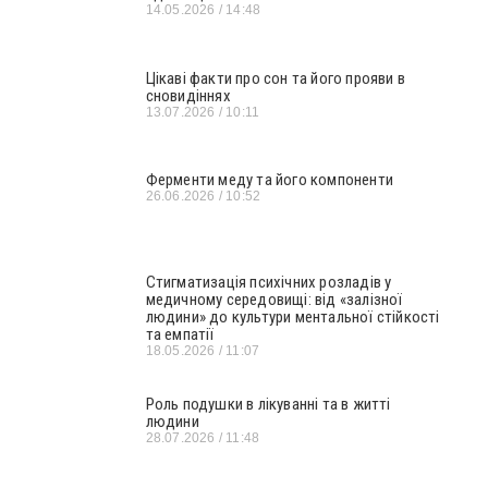
14.05.2026
14:48
Цікаві факти про сон та його прояви в
сновидіннях
13.07.2026
10:11
Ферменти меду та його компоненти
26.06.2026
10:52
Стигматизація психічних розладів у
медичному середовищі: від «залізної
людини» до культури ментальної стійкості
та емпатії
18.05.2026
11:07
Роль подушки в лікуванні та в житті
людини
28.07.2026
11:48