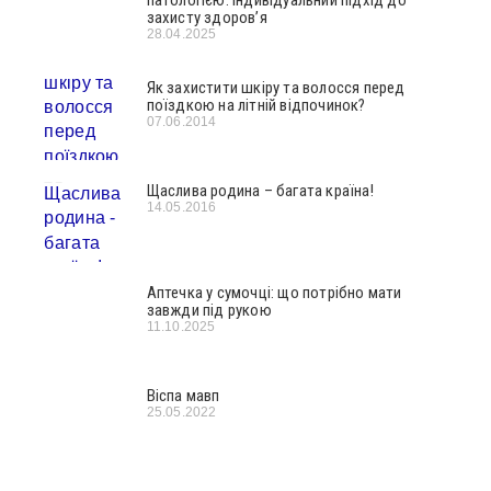
патологією: індивідуальний підхід до
захисту здоров’я
28.04.2025
Як захистити шкіру та волосся перед
поїздкою на літній відпочинок?
07.06.2014
Щаслива родина – багата країна!
14.05.2016
Аптечка у сумочці: що потрібно мати
завжди під рукою
11.10.2025
Віспа мавп
25.05.2022