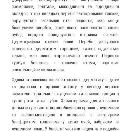
промежини, геніталій, міжсідничної та підсідничної
складок. У цих випадках перебіг захворювання тяжкий,
порушується загальний стан пацієнтів, має місце
біопсуючий свербіж, після якого залишаються лінійні
рубці, нерідко приєднується вторинна інфекція.
Дермографізм стійкий білий. Перебіг дифузного
атопічного дерматиту торпідний, тяжко піддається
терапії, має лише короткочасні ремісії. Пацієнтів
турбує безсоння і хронічна втома, наростає
психоемоційне виснаження.
Одним із клінічних ознак атопічного дерматиту в дітей
та підлітків є прояви хейліту у вигляді нерізко
вираженої еритеми з лущенням та появою тріщин у
кутах рота та на губах. Характерними для атопічного
дерматиту є також периорбікулярні прояви з лущенням
та гіперпігментацією в поєднанні з ангулярним
блефаритом, тріщинами у кутах очей, набряком та
лущенням повік. У більшої частини пацієнтів є подвійна