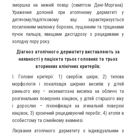
зморшка на нижній повіці (симптом Дені-Моргана).
Ураження долоней при атопічному дерматиті у
дитячому/підлітковому віці характеризується
посиленням малюнку борозен, лущенням та тріщинами
пучок пальців, явищами дисгідрозу з рецидивами у
холодну пору року.
Діагноз атопічного дерматиту виставляють за
наявності у пацієнта трьох головних та трьох
вторинних клінічних критеріїв:
І. Головні критерії: 1) свербіж шкіри; 2) типова
морфологія і локалізація шкірних висипів: у дітей
раннього віку – екзематозна висипка на обличчі та
розгинальних поверхнях кінцівок, у дітей старшого віку
і дорослих – ліхеніфікація на згинальній поверхні
кінцівок; 3) хронічний рецидивуючий перебіг; 4) атопія в
особистому та сімейному анамнезі.
Лікування атопічного дерматиту є індивідуальним з