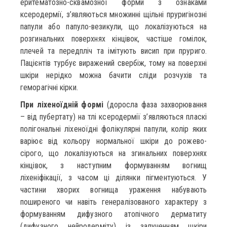
еритематозно-сквамозної форми з ознаками
ксеродермії, з’являються множинні щільні пруригінозні
папули або папуло-везикули, що локалізуються на
розгинальних поверхнях кінцівок, частіше гомілок,
плечей та передпліч та імітують висип при пруриго.
Пацієнтів турбує виражений свербіж, тому на поверхні
шкіри нерідко можна бачити сліди розчухів та
геморагічні кірки.
При ліхеноїдній формі
(доросла фаза захворювання
– від пубертату) на тлі ксеродермії з’являються пласкі
полігональні ліхеноїдні фолікулярні папули, колір яких
варіює від кольору нормальної шкіри до рожево-
сірого, що локалізуються на згинальних поверхнях
кінцівок, з наступним формуванням вогнищ
ліхеніфікації, з часом ці ділянки пігментуються. У
частини хворих вогнища ураження набувають
поширеного чи навіть генералізованого характеру з
формуванням дифузного атопічного дерматиту
(дифузного нейродерміту) із залученням шкіри