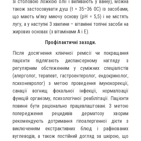
зі столовою ложкою олії і виливають у ванну), можна
також застосовувати душ (t = 35–36 0С) із засобами,
що мають м’яку миючу основу (рН = 5,5) і не містять
лугу, а у наступні 3 хвилини – вітамінні топічні засоби на
жирових основах (з вітамінами А і Е).
Профілактичні заходи.
Після досягнення клінічної ремісії чи покращання
пацієнти підлягають диспансерному нагляду з
регулярним обстеженням у суміжних спеціалістів
(алерголог, терапевт, гастроентеролог, ендокринолог,
психоневролог) з метою проведення імунокорекції,
санації вогнищ фокальної інфекції, нормалізації
функцій організму, психологічної реабілітації. Пацієнти
повинні бути раціонально працевлаштовані. З метою
попередження рецидивів дерматозу хворим
рекомендують дотримання гіпоалергенної дієти з
виключенням екстрактивних блюд і рафінованих
вуглеводів, а також постійний догляд за шкірою, що