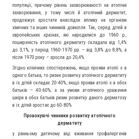
популяції, причому рівень захворюваності на атопічні
захворювання, у тому числі й атопічний дерматит,
продовжує зростати внаслідок впливу на організм
хімічних та інших чинників довкілля. Так, серед дітей в
європейських країнах, які народилися до 1960 р.,
поширеність атопічного дерматиту складала від 1,4%
до 3,1%, у період 1960-1970 рр. – від 3,8% до 8,8%, а
після 1970 року – зросла до 20,4%.
Згідно клінічних спостережень, якщо прояви атопії є в
одного батька, то ризик розвитку атопічного дерматиту
в їх дітей складає 20-40%, якщо прояви атопії є в обох
батьків – 40-60%, а за умови атопічного ураження
шкіри в обох батьків ризик розвитку даного дерматозу
в їх дітей зростає до 60-80%.
Провокуючі чинники розвитку атопічного
дерматиту
у ранньому дитячому віці: вживання трофалергенів