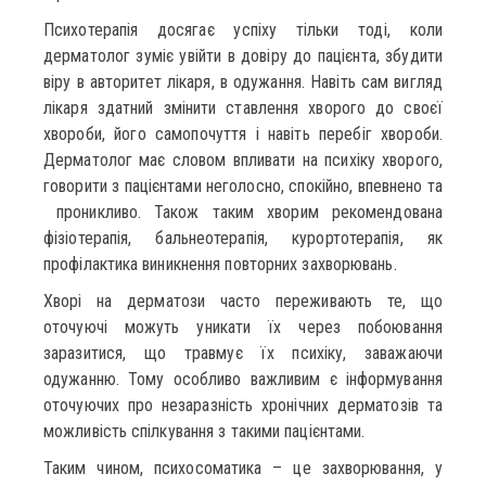
Психотерапія досягає успіху тільки тоді, коли
дерматолог зуміє увійти в довіру до пацієнта, збудити
віру в авторитет лікаря, в одужання. Навіть сам вигляд
лікаря здатний змінити ставлення хворого до своєї
хвороби, його самопочуття і навіть перебіг хвороби.
Дерматолог має словом впливати на психіку хворого,
говорити з пацієнтами неголосно, спокійно, впевнено та
проникливо. Також таким хворим рекомендована
фізіотерапія, бальнеотерапія, курортотерапія, як
профілактика виникнення повторних захворювань.
Хворі на дерматози часто переживають те, що
оточуючі можуть уникати їх через побоювання
заразитися, що травмує їх психіку, заважаючи
одужанню. Тому особливо важливим є інформування
оточуючих про незаразність хронічних дерматозів та
можливість спілкування з такими пацієнтами.
Таким чином, психосоматика – це захворювання, у