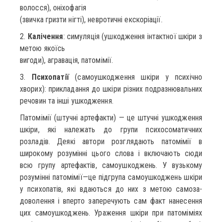
волосся), оніхофагія
(звичка гризти нігті), невротичні екскоріації.
2.
Калічення
: симуляція (ушкодження інтактної шкіри з
метою якоїсь
вигоди), агравація, патомімії.
3.
Психопатії
(самоушкодження шкіри у психічно
хворих): прикла­дання до шкіри різних подразнювальних
речовин та інші ушкодження.
Патомімії (штучні артефакти) — це штучні ушкодження
шкіри, які належать до групи психосоматичних
розладів. Деякі автори розглядають патомімії в
широкому розумінні цього слова і включають сюди
всю групу артефактів, самоушкоджень. У вузькому
розумінні патомімії—це підгрупа самоушкоджень шкіри
у психопатів, які вдаються до них з метою самоза­
доволення і вперто заперечують сам факт нанесення
цих самоушкоджень. Ураження шкіри при патоміміях