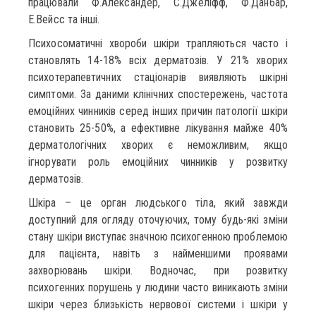
працювали Ф.Александер, С.Джеліфф, Ф.Данбар,
Е.Вейсс та інші.
Психосоматичні хвороби шкіри трапляються часто і
становлять 14-18% всіх дерматозів. У 21% хворих
психотерапевтичних стаціонарів виявляють шкірні
симптоми. За даними клінічних спостережень, частота
емоційних чин­ників серед інших причин патології шкіри
становить 25-50%, а ефективне лікування майже 40%
дерматологічних хворих є неможливим, якщо
ігнорувати роль емоційних чинників у розвитку
дерматозів.
Шкіра – це орган людського тіла, який завжди
доступний для огляду оточуючих, тому будь-які зміни
стану шкіри виступає значною психогенною проблемою
для пацієнта, навіть з найменшими проявами
захворювань шкіри. Водночас, при розвитку
психогенних порушень у людини часто виникають зміни
шкіри через близькість нервової системи і шкіри у