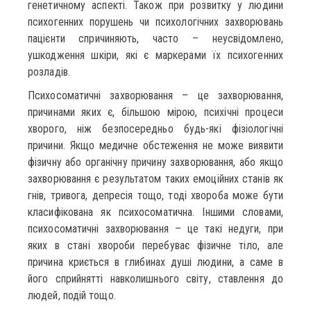
генетичному аспекті. Також при розвитку у людини
психогенних порушень чи психологічних захворювань
пацієнти спричиняють, часто – неусвідомлено,
ушкодження шкіри, які є маркерами їх психогенних
розладів.
Психосоматичні захворювання – це захворювання,
причинами яких є, більшою мірою, психічні процеси
хворого, ніж безпосередньо будь-які фізіологічні
причини. Якщо медичне обстеження не може виявити
фізичну або органічну причину захворювання, або якщо
захворювання є результатом таких емоційних станів як
гнів, тривога, депресія тощо, тоді хвороба може бути
класифікована як психосоматична. Іншими словами,
психосоматичні захворювання – це такі недуги, при
яких в стані хвороби перебуває фізичне тіло, але
причина криється в глибинах душі людини, а саме в
його сприйнятті навколишнього світу, ставлення до
людей, подій тощо.