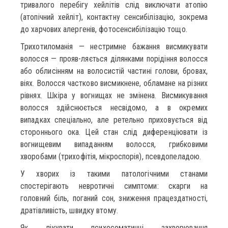
тривалого перебігу хейлітів слід виключати атопію
(атопічний хейліт), контактну сенсибілізацію, зокрема
до харчових алергенів, фотосенсибілізацію тощо.
Трихотиломанія — нестримне бажання висмикувати
волосся — прояв-ляється ділянками порідіння волосся
або облисінням на волосистій частині голови, бровах,
віях. Волосся частково висмикнене, обламане на різних
рівнях. Шкіра у вогнищах не змінена. Висмикування
волосся здійснюється несвідомо, а в окремих
випадках спеціально, але ретельно приховується від
стороннього ока. Цей стан слід диференціювати із
вогнищевим випаданням волосся, грибковими
хворобами (трихофітія, мікроспорія), псевдопеладою.
У хворих із такими патологічними станами
спостерігають невротичні симптоми: скарги на
головний біль, поганий сон, зниження працездатності,
дратівливість, швидку втому.
Як лікувати психосоматичні захворювання