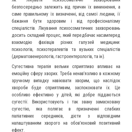
безпосередньо залежить від причин їх виникнення, а
саме правильному їх визначенні, від самої людини, її
бажання бути здоровим і від професіоналізму
спеціалістів. Лікування психосоматичних захворювань
досить складний процес, який передбачає насамперед
взаємодію фахівців різних галузей медицини:
психологів, психотерапевтів та вузьких спеціалістів
(дерматовенерологів, гастроентерологів, та ін).
Сугестивна терапія вельми сприятливо впливає на
емоційну сферу хворих. Треба ненав’язливо в кожному
зручному випадку навіювати хворим, що наслідок
хвороби буде сприятливим, заспокоювати їх. Це
особливо ефек­тивно у дітей, які добре піддаються
сугестії. Використовують і так звану замасковану
сугестію, яка полягає в призначенні слабких
паліативних серед­ників, дієти з відповідним
налаштуванням хворого на обов’язковий пози­тивний
ефект.