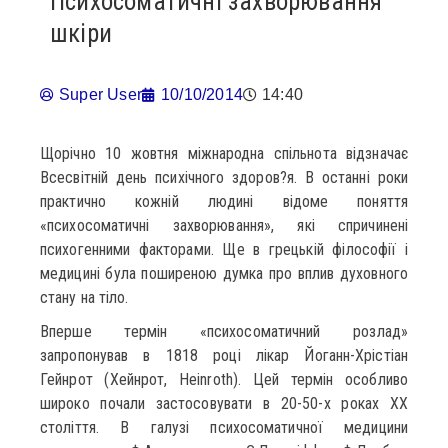
Психосоматичні захворювання
шкіри
Super User
10/10/2014
14:40
Щорічно 10 жовтня міжнародна спільнота відзначає
Всесвітній день психічного здоров?я. В останні роки
практично кожній людині відоме поняття
«психосоматичні захворювання», які спричинені
психогенними факторами. Ще в грецькій філософії і
медицині була поширеною думка про вплив духовного
стану на тіло.
Вперше термін «психосоматичний розлад»
запропонував в 1818 році лікар Йоганн-Хрістіан
Гейнрот (Хейнрот, Heinroth). Цей термін особливо
широко почали застосовувати в 20-50-х роках XX
століття. В галузі психосоматичної медицини