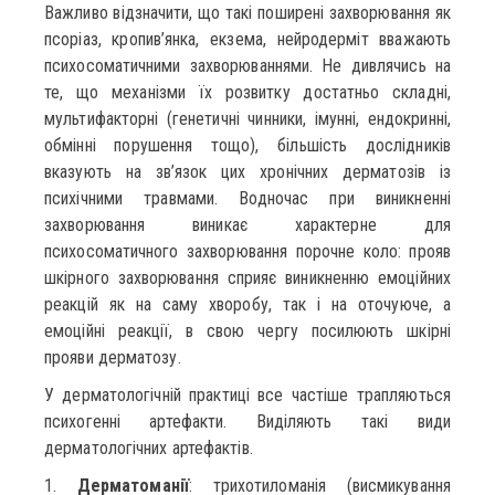
Важливо відзначити, що такі поширені захворювання як
псоріаз, кропив’янка, екзема, нейродерміт вважають
психосоматичними захворюваннями. Не дивлячись на
те, що механізми їх розвитку достатньо складні,
мультифакторні (генетичні чинники, імунні, ендокринні,
обмінні порушення тощо), більшість дослідників
вказують на зв’язок цих хронічних дерматозів із
психічними травмами. Водночас при виникненні
захворювання виникає характерне для
психосоматичного захворювання порочне коло: прояв
шкірного захворювання сприяє виникненню емоційних
реакцій як на саму хворобу, так і на оточуюче, а
емоційні реакції, в свою чергу посилюють шкірні
прояви дерматозу.
У дерматологічній практиці все частіше трапляються
психогенні артефакти. Виді­ляють такі види
дерматологічних артефактів.
1.
Дерматоманії
: трихотиломанія (висмикування