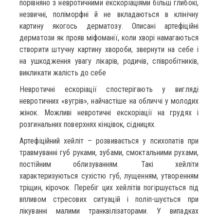
порівняно з невротичними екскоріаціями більш глибокі,
незвичні, поліморфні й не вкладаються в клінічну
картину якогось дерматозу. Описані артефіційні
дерматози як прояв міфоманії, коли хворі намага­ються
створити штучну картину хвороби, звернути на себе і
на ушкодження увагу лікарів, родичів, співробітників,
викликати жалість до себе
Невротичні ескоріації спостерігають у вигляді
невротичних «вугрів», найчастіше на обличчі у молодих
жінок. Можливі невротичні екскоріації на грудях і
розгинальних поверхнях кінцівок, сідницях.
Артефіційний хейліт – розвивається у психопатів при
травмуванні губ руками, зубами, смоктальними рухами,
постійним облизуванням. Такі хейліти
характеризуються сухістю губ, лущенням, утворенням
тріщин, кірочок. Перебіг цих хейлітів погіршується під
впливом стресових ситуацій і поліп-шується при
лікуванні малими транквілізаторами. У випадках