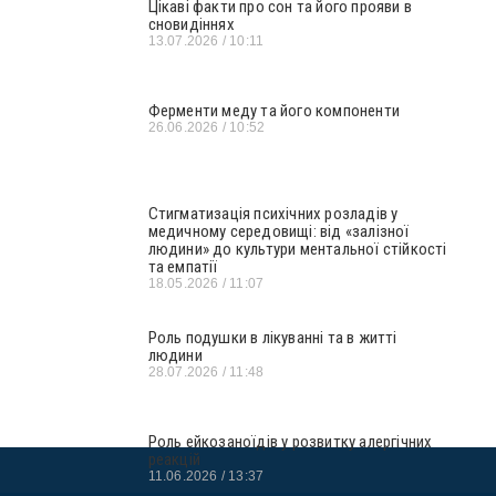
Цікаві факти про сон та його прояви в
сновидіннях
13.07.2026
10:11
Ферменти меду та його компоненти
26.06.2026
10:52
Стигматизація психічних розладів у
медичному середовищі: від «залізної
людини» до культури ментальної стійкості
та емпатії
18.05.2026
11:07
Роль подушки в лікуванні та в житті
людини
28.07.2026
11:48
Роль ейкозаноїдів у розвитку алергічних
реакцій
11.06.2026
13:37