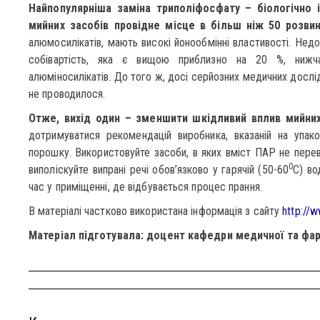
Найпопулярніша заміна триполіфосфату – біологічно і
мийних засобів провідне місце в більш ніж 50 розвине
алюмосилікатів, мають високі йонообмінні властивості. Недо
собівартість, яка є вищою приблизно на 20 %, нижч
алюміносилікатів. До того ж, досі серйозних медичних дослі
не проводилося.
Отже, вихід один – зменшити шкідливий вплив мийних
дотримуватися рекомендацій виробника, вказаній на упако
порошку. Використовуйте засоби, в яких вміст ПАР не пере
0
виполіскуйте випрані речі обов’язково у гарячій (50-60
С) во
час у приміщенні, де відбувається процес прання.
В матеріалі частково використана інформація з сайту
http://
Матеріал підготувала: доцент кафедри медичної та фар