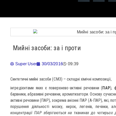
Мийні засоби: за і проти
Super User
30/03/2016
09:39
Синтетичні мийні засоби (СМЗ) – складні хімічні композиції,
інгредієнтами яких є поверхнево-активні речовини (
ПАР
), 
барвники, абразивні речовини, ароматизатори. Основу сучас
активні речовини (ПАР), зокрема аніонні ПАР (А-ПАР), які, п
порушення діяльності мозку, нирок, легенів, печінки, ал
концентрації ПАР зберігаються на тканинах до чотирьох д