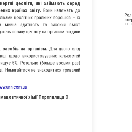
нертні цеоліти, які займають серед
них країнах світу.
Вони належать до
Рол
ліками цеолітних пральних порошків – їх
але
а мийна здатність та високий вміст
11.
джень впливу цеоліту на організм людини
 засобів на організм.
Для цього слід
вці, щодо використовуваних кількостей
вищує 5%. Ретельно (більше восьми раз)
ді. Намагайтеся не знаходитися тривалий
www.unn.com.ua
мацевтичної хімії Перепилиця О.