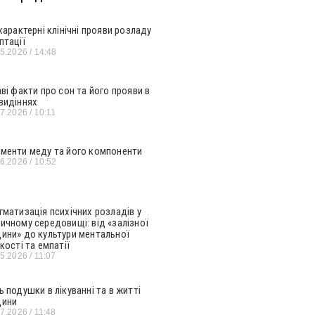
 характерні клінічні прояви розладу
птації
05.2026
14:48
аві факти про сон та його прояви в
видіннях
07.2026
10:11
менти меду та його компоненти
06.2026
10:52
гматизація психічних розладів у
ичному середовищі: від «залізної
ини» до культури ментальної
кості та емпатії
05.2026
11:07
ь подушки в лікуванні та в житті
ини
07.2026
11:48