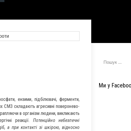
Ми у Facebo
фосфати, ензими, підбілювачі, ферменти,
них СМЗ складають агресивні поверхнево-
отрапляючи в організм людини, викликають
ергічні реакції.
Потенційно небезпечні
іб, а при контакті зі шкірою, відносно