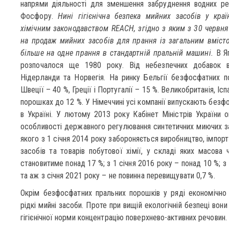
напрями діяльності для зменшення забруднення водних ре
Фосфору.
Нині гігієнічна безпека мийних засобів у кра
хімічним законодавством REACH, згідно з яким з 30 червня
на продаж мийних засобів для прання із загальним вмісто
більше на одне прання в стандартній пральній машині.
В Яп
розпочалося ще 1980 року. Від небезпечних добавок від
Нідерланди та Норвегія. На ринку Бельгії безфосфатних по
Швеції – 40 %, Греції і Португалії – 15 %. Великобританія, Іс
порошках до 12 %. У Німеччині усі компанії випускають безфо
в Україні. У лютому 2013 року Кабінет Міністрів України
особливості державного регулювання синтетичних миючих засо
якого з 1 січня 2014 року забороняється виробництво, імпорт 
засобів та товарів побутової хімії, у складі яких масова
становитиме понад 17 %; з 1 січня 2016 року – понад 10 %; з
та аж з січня 2021 року – не повинна перевищувати 0,7 %.
Окрім безфосфатних пральних порошків у ряді економічно
рідкі мийні засоби. Проте при вищій екологічній безпеці вон
гігієнічної норми концентрацію поверхнево-активних речовин.