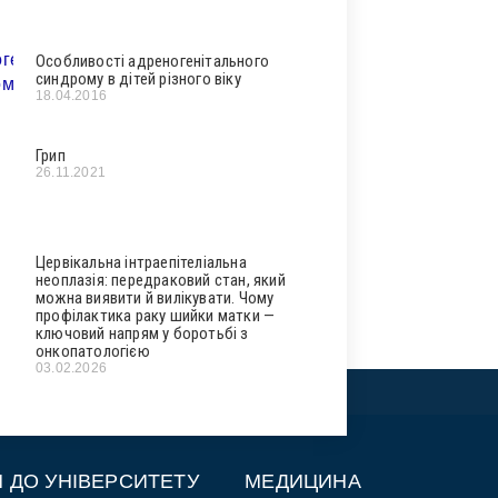
Особливості адреногенітального
синдрому в дітей різного віку
18.04.2016
Грип
26.11.2021
Цервікальна інтраепітеліальна
неоплазія: передраковий стан, який
можна виявити й вилікувати. Чому
профілактика раку шийки матки —
ключовий напрям у боротьбі з
онкопатологією
03.02.2026
П ДО УНІВЕРСИТЕТУ
МЕДИЦИНА