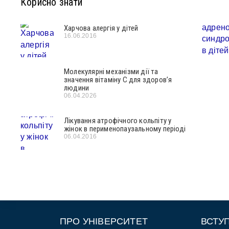
Корисно знати
Харчова алергія у дітей
16.06.2016
Молекулярні механізми дії та
значення вітаміну С для здоров’я
людини
06.04.2026
Лікування атрофічного кольпіту у
жінок в перименопаузальному періоді
06.04.2016
ПРО УНІВЕРСИТЕТ
ВСТУ