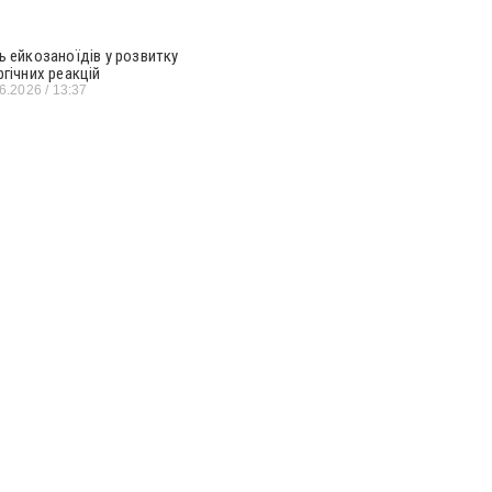
ь ейкозаноїдів у розвитку
ргічних реакцій
06.2026
13:37