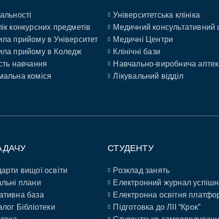
альності
Університетська клініка
ік конкурсних предметів
Медичний консультативний 
ла прийому в Університет
Медичні Центри
ла прийому в Коледж
Клінічні бази
сть навчання
Навчально-виробнича аптек
альна коміся
Лікувальний відділ
АДАЧУ
СТУДЕНТУ
арти вищої освіти
Розклад занять
льні плани
Електронний журнал успішн
ативна база
Електронна освітня платфо
алог Бібліотеки
Підготовка до ЛІІ “Крок”