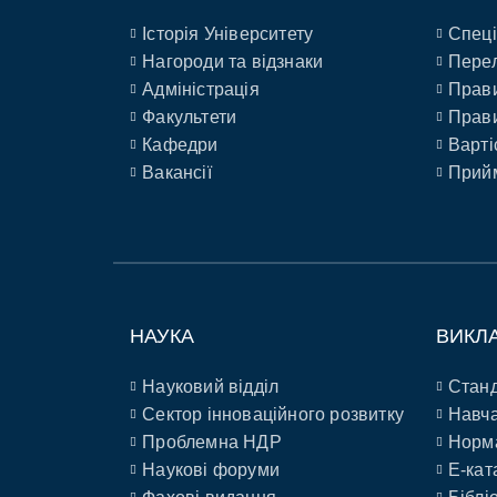
Історія Університету
Спеці
Нагороди та відзнаки
Перел
Адміністрація
Прави
Факультети
Прави
Кафедри
Варті
Вакансії
Прийм
НАУКА
ВИКЛ
Науковий відділ
Станд
Сектор інноваційного розвитку
Навча
Проблемна НДР
Норм
Наукові форуми
E-кат