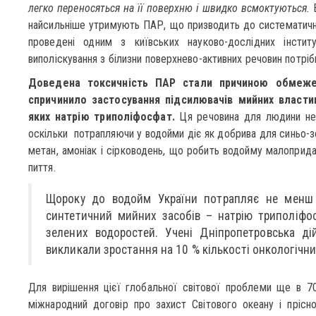
легко переносяться на її поверхню і швидко всмоктуються.
В
найсильніше утримують ПАР, що призводить до систематичної
проведені одним з київських науково-дослідних інстит
виполіскування з білизни поверхнево-активних речовин потріб
Доведена токсичність ПАР стали причиною обмежень
спричинило застосування підсилювачів мийних власти
яких натрію триполіфосфат.
Ця речовина для людини нет
оскільки потрапляючи у водойми діє як добрива для синьо-з
метан, амоніак і сірководень, що робить водойму малоприда
пиття.
Щороку до водойм України потрапляє не менш
синтетичний мийних засобів – натрію триполіфос
зелених водоростей. Учені Дніпропетровська ді
викликали зростання на 10 % кількості онкологічни
Для вирішення цієї глобальної світової проблеми ще в 70
міжнародний договір про захист Світового океану і прісно