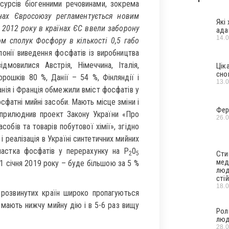
сурсів біогенними речовинами, зокрема
їнах Євросоюзу регламентується новим
Які
 2012 року в країнах ЄС ввели заборону
ада
14.
м сполук Фосфору в кількості 0,5 габо
онії виведення фосфатів із виробництва
мовилися Австрія, Німеччина, Італія,
Цік
сно
рошків 80 %, Данії – 54 %, Фінляндії і
13.
панія і Франція обмежили вміст фосфатів у
сфатні мийні засоби. Мають місце зміни і
Фер
 оприлюднив проект Закону України «Про
26.
бів та товарів побутової хімії», згідно
і реалізація в Україні синтетичних мийних
 частка фосфатів у перерахунку на Р
0
Сти
2
5
мед
 1 січня 2019 року – буде більшою за 5 %
люд
стій
18.
 розвинутих країн широко пропагуються
и мають нижчу мийну дію і в 5-6 раз вищу
Рол
люд
28.