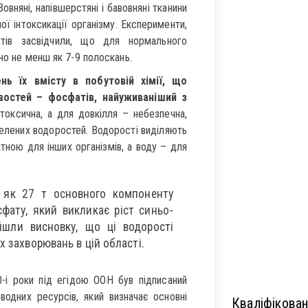
овняні, напівшерстяні і бавовняні тканини
 інтоксикації організму. Експерименти,
утів засвідчили, що для нормального
но не менш як 7-9 полоскань.
 їх вмісту в побутовій хімії, що
востей – фосфатів, найуживаніший з
оксична, а для довкілля – небезпечна,
елених водоростей. Водорості виділяють
тною для інших організмів, а воду – для
 як 27 т основного компоненту
фату, який викликає ріст синьо-
йшли висновку, що ці водорості
х захворювань в цій області.
-і роки під егідою ООН був підписаний
водних ресурсів, який визначає основні
Кваліфікован