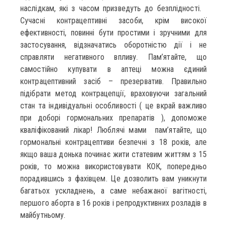
наслідкам, які з часом призведуть до безплідності.
Сучасні контрацептивні засоби, крім високої
ефективності, повинні бути простими і зручними для
застосування, відзначатись оборотністю дії і не
справляти негативного впливу. Пам’ятайте, що
самостійно купувати в аптеці можна єдиний
контрацептивний засіб – презерватив. Правильно
підібрати метод контрацепції, враховуючи загальний
стан та індивідуальні особливості ( це вкрай важливо
при доборі гормональних препаратів ), допоможе
кваліфікований лікар! Люблячі мами пам’ятайте, що
гормональні контрацептиви безпечні з 18 років, але
якщо ваша донька починає жити статевим життям з 15
років, то можна використовувати КОК, попередньо
порадившись з фахівцем. Це дозволить вам уникнути
багатьох ускладнень, а саме небажаної вагітності,
першого аборта в 16 років і репродуктивних розладів в
майбутньому.