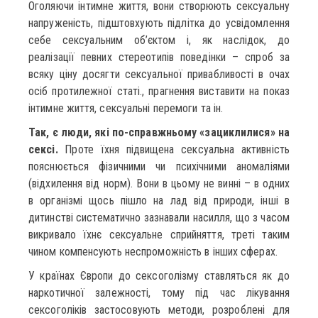
Оголяючи інтимне життя, вони створюють сексуальну
напруженість, підштовхують підлітка до усвідомлення
себе сексуальним об’єктом і, як наслідок, до
реалізації певних стереотипів поведінки – спроб за
всяку ціну досягти сексуальної привабливості в очах
осіб протилежної статі., прагнення виставити на показ
інтимне життя, сексуальні перемоги та ін.
Так, є люди, які по-справжньому «зациклилися» на
сексі.
Проте їхня підвищена сексуальна активність
пояснюється фізичними чи психічними аномаліями
(відхилення від норм). Вони в цьому не винні – в одних
в організмі щось пішло на лад від природи, інші в
дитинстві систематично зазнавали насилля, що з часом
викривало їхнє сексуальне сприйняття, треті таким
чином компенсують неспроможність в інших сферах.
У країнах Європи до сексоголізму ставляться як до
наркотичної залежності, тому під час лікування
сексоголіків застосовують методи, розроблені для