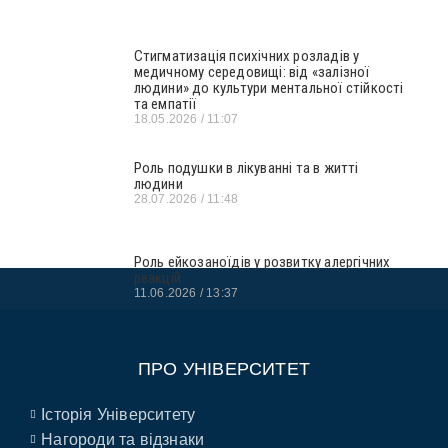
Стигматизація психічних розладів у
медичному середовищі: від «залізної
людини» до культури ментальної стійкості
та емпатії
18.05.2026
11:07
Роль подушки в лікуванні та в житті
людини
28.07.2026
11:48
Роль ейкозаноїдів у розвитку алергічних
реакцій
11.06.2026
13:37
ПРО УНІВЕРСИТЕТ
Історія Університету
Нагороди та відзнаки