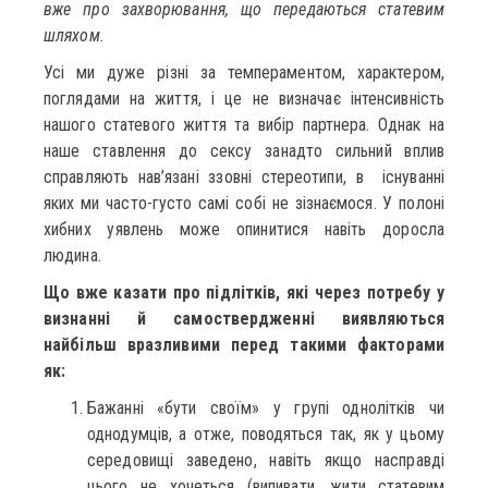
вже про захворювання, що передаються статевим
шляхом.
Усі ми дуже різні за темпераментом, характером,
поглядами на життя, і це не визначає інтенсивність
нашого статевого життя та вибір партнера. Однак на
наше ставлення до сексу занадто сильний вплив
справляють нав’язані ззовні стереотипи, в існуванні
яких ми часто-густо самі собі не зізнаємося. У полоні
хибних уявлень може опинитися навіть доросла
людина.
Що вже казати про підлітків, які через потребу у
визнанні й самоствердженні виявляються
найбільш вразливими перед такими факторами
як:
Бажанні «бути своїм» у групі однолітків чи
однодумців, а отже, поводяться так, як у цьому
середовищі заведено, навіть якщо насправді
цього не хочеться (випивати, жити статевим