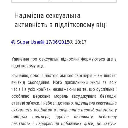
Надмірна сексуальна
активність в підлітковому віці
Super User
17/06/2015
10:17
Уявлення про сексуальні відносини формуються ще в
підлітковому віці.
Звичайно, секс із частою зміною партнерів – аж ніяк не
винахід сьогодення. Його прихильники жили за всіх
часів і в усіх країнах, незважаючи на те, що суспільна і
особливо церковна мораль засуджувала безладні
статеві зв’язки. І небезпідставно:
підвищена сексуальна
активність, особливо в поєднанні з нерозбірливістю у
виборах партнера, здатна викликати небажану
вагітність і народження небажаних дітей, не кажучи