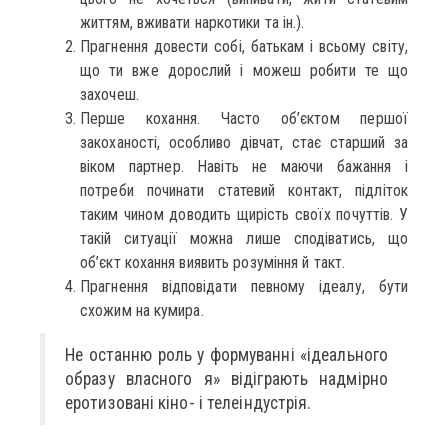
життям, вживати наркотики та ін.).
Прагнення довести собі, батькам і всьому світу,
що ти вже дорослий і можеш робити те що
захочеш.
Перше кохання. Часто об’єктом першої
закоханості, особливо дівчат, стає старший за
віком партнер. Навіть не маючи бажання і
потреби починати статевий контакт, підліток
таким чином доводить щирість своїх почуттів. У
такій ситуації можна лише сподіватись, що
об’єкт кохання виявить розуміння й такт.
Прагнення відповідати певному ідеалу, бути
схожим на кумира.
Не останню роль у формуванні «ідеального
образу власного я» відіграють надмірно
еротизовані кіно- і телеіндустрія.