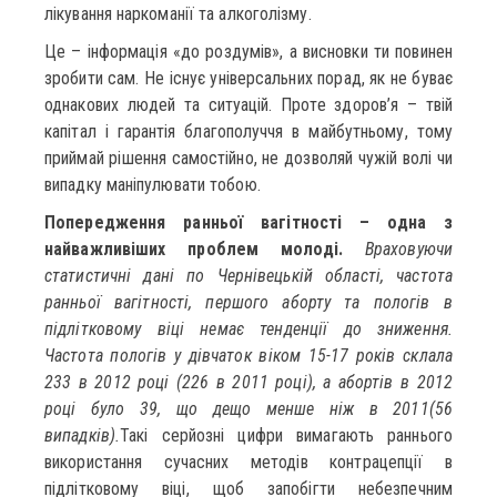
лікування наркоманії та алкоголізму.
Це – інформація «до роздумів», а висновки ти повинен
зробити сам. Не існує універсальних порад, як не буває
однакових людей та ситуацій. Проте здоров’я – твій
капітал і гарантія благополуччя в майбутньому, тому
приймай рішення самостійно, не дозволяй чужій волі чи
випадку маніпулювати тобою.
Попередження ранньої вагітності – одна з
найважливіших проблем молоді.
Враховуючи
статистичні дані по Чернівецькій області, частота
ранньої вагітності, першого аборту та пологів в
підлітковому віці немає тенденції до зниження.
Частота пологів у дівчаток віком 15-17 років склала
233 в 2012 році (226 в 2011 році), а абортів в 2012
році було 39, що дещо менше ніж в 2011(56
випадків).
Такі серйозні цифри вимагають раннього
використання сучасних методів контрацепції в
підлітковому віці, щоб запобігти небезпечним