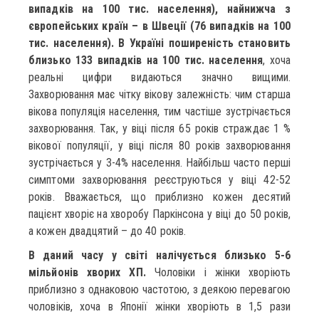
випадків на 100 тис. населення), найнижча з
європейських країн – в Швеції (76 випадків на 100
тис. населення). В Україні поширеність становить
близько 133 випадків на 100 тис. населення
, хоча
реальні цифри видаються значно вищими.
Захворювання має чітку вікову залежність: чим старша
вікова популяція населення, тим частіше зустрічається
захворювання. Так, у віці після 65 років страждає 1 %
вікової популяції, у віці після 80 років захворювання
зустрічається у 3-4% населення. Найбільш часто перші
симптоми захворювання реєструються у віці 42-52
років. Вважається, що приблизно кожен десятий
пацієнт хворіє на хворобу Паркінсона у віці до 50 років,
а кожен двадцятий – до 40 років.
В даний часу у світі налічується близько 5-6
мільйонів хворих ХП.
Чоловіки і жінки хворіють
приблизно з однаковою частотою, з деякою перевагою
чоловіків, хоча в Японії жінки хворіють в 1,5 рази