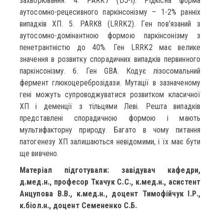
захворювання. 4. PARK7 (DJ-I). Рідкісна форма
аутосомно-рецесивного паркінсонізму – 1-2% ранніх
випадків ХП. 5. PARK8 (LRRK2). Ген пов’язаний з
аутосомно-домінантною формою паркінсонізму з
пенетрантністю до 40%. Ген LRRK2 має велике
значення в розвитку спорадичних випадків первинного
паркінсонізму. 6. Ген GBA. Кодує лізосомальний
фермент глюкоцереброзідази. Мутації в зазначеному
гені можуть супроводжуватися розвитком класичної
ХП і деменції з тільцями Леві. Решта випадків
представлені спорадичною формою і мають
мультифакторну природу. Багато в чому питання
патогенезу ХП залишаються невідомими, і їх має бути
ще вивчено.
Матеріал підготували: завідувач кафедри,
д.мед.н., професор Ткачук С.С., к.мед.н., асистент
Анцупова В.В., к.мед.н., доцент Тимофійчук І.Р.,
к.біол.н., доцент Семененко С.Б.