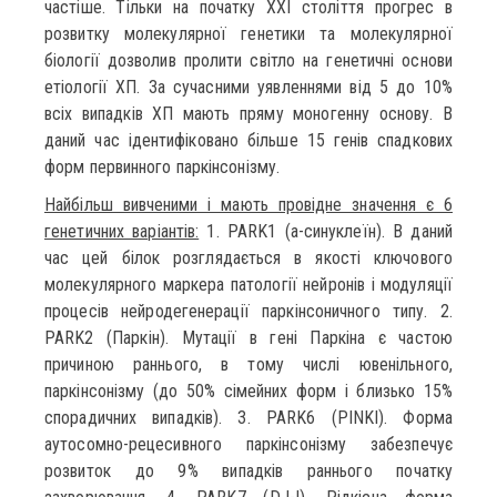
частіше. Тільки на початку XXI століття прогрес в
розвитку молекулярної генетики та молекулярної
біології дозволив пролити світло на генетичні основи
етіології ХП. За сучасними уявленнями від 5 до 10%
всіх випадків ХП мають пряму моногенну основу. В
даний час ідентифіковано більше 15 генів спадкових
форм первинного паркінсонізму.
Найбільш вивченими і мають провідне значення є 6
генетичних варіантів:
1. PARK1 (a-синуклеїн). В даний
час цей білок розглядається в якості ключового
молекулярного маркера патології нейронів і модуляції
процесів нейродегенерації паркінсоничного типу. 2.
PARK2 (Паркін). Мутації в гені Паркіна є частою
причиною раннього, в тому числі ювенільного,
паркінсонізму (до 50% сімейних форм і близько 15%
спорадичних випадків). 3. PARK6 (PINKI). Форма
аутосомно-рецесивного паркінсонізму забезпечує
розвиток до 9% випадків раннього початку