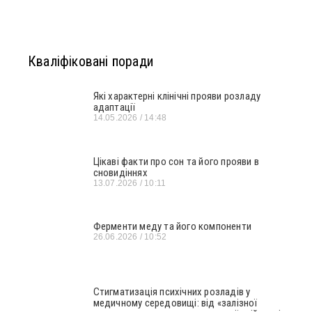
Кваліфіковані поради
Які характерні клінічні прояви розладу
адаптації
14.05.2026
14:48
Цікаві факти про сон та його прояви в
сновидіннях
13.07.2026
10:11
Ферменти меду та його компоненти
26.06.2026
10:52
Стигматизація психічних розладів у
медичному середовищі: від «залізної