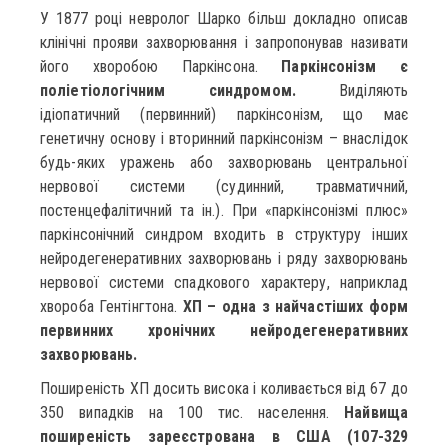
У 1877 році невролог Шарко більш докладно описав
клінічні прояви захворювання і запропонував називати
його хворобою Паркінсона.
Паркінсонізм є
поліетіологічним синдромом.
Виділяють
ідіопатичний (первинний) паркінсонізм, що має
генетичну основу і вторинний паркінсонізм – внаслідок
будь-яких уражень або захворювань центральної
нервової системи (судинний, травматичний,
постенцефалітичний та ін.). При «паркінсонізмі плюс»
паркінсонічний синдром входить в структуру інших
нейродегенеративних захворювань і ряду захворювань
нервової системи спадкового характеру, наприклад
хвороба Гентінгтона.
ХП – одна з найчастіших форм
первинних хронічних нейродегенеративних
захворювань.
Поширеність ХП досить висока і коливається від 67 до
350 випадків на 100 тис. населення.
Найвища
поширеність зареєстрована в США (107-329