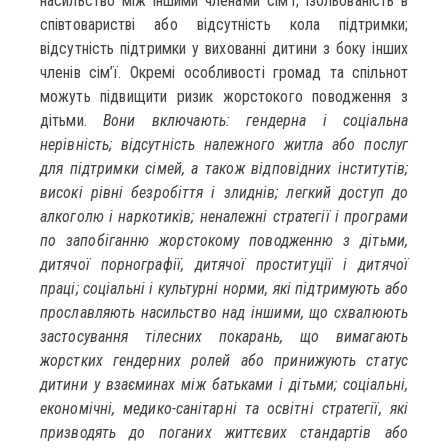
насильство між іншими членами сім’ї; ізольованість в
співтоваристві або відсутність кола підтримки;
відсутність підтримки у вихованні дитини з боку інших
членів сім’ї. Окремі особливості громад та спільнот
можуть підвищити ризик жорстокого поводження з
дітьми.
Вони включають: гендерна і соціальна
нерівність; відсутність належного житла або послуг
для підтримки сімей, а також відповідних інститутів;
високі рівні безробіття і злиднів; легкий доступ до
алкоголю і наркотиків; неналежні стратегії і програми
по запобіганню жорстокому поводженню з дітьми,
дитячої порнографії, дитячої проституції і дитячої
праці; соціальні і культурні норми, які підтримують або
прославляють насильство над іншими, що схвалюють
застосування тілесних покарань, що вимагають
жорстких гендерних ролей або принижують статус
дитини у взаєминах між батьками і дітьми; соціальні,
економічні, медико-санітарні та освітні стратегії, які
призводять до поганих життєвих стандартів або