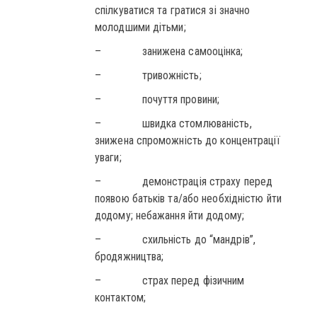
спілкуватися та гратися зі значно
молодшими дітьми;
– занижена самооцінка;
– тривожність;
– почуття провини;
– швидка стомлюваність,
знижена спроможність до концентрації
уваги;
– демонстрація страху перед
появою батьків та/або необхідністю йти
додому; небажання йти додому;
– схильність до “мандрів”,
бродяжництва;
– страх перед фізичним
контактом;