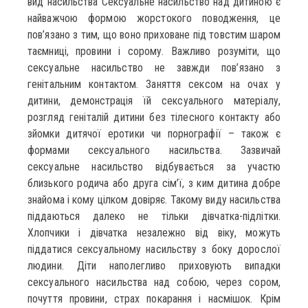
вид насильства Сексуальне насильство над дитиною є
найважчою формою жорстокого поводження, це
пов’язано з тим, що воно приховане під товстим шаром
таємниці, провини і сорому. Важливо розуміти, що
сексуальне насильство не завжди пов’язано з
генітальним контактом. Заняття сексом на очах у
дитини, демонстрація їй сексуального матеріалу,
розгляд геніталій дитини без тілесного контакту або
зйомки дитячої еротики чи порнографії – також є
формами сексуального насильства. Зазвичай
сексуальне насильство відбувається за участю
близького родича або друга сім’ї, з ким дитина добре
знайома і кому цілком довіряє. Такому виду насильства
піддаються далеко не тільки дівчатка-підлітки.
Хлопчики і дівчатка незалежно від віку, можуть
піддатися сексуальному насильству з боку дорослої
людини. Діти наполегливо приховують випадки
сексуального насильства над собою, через сором,
почуття провини, страх покарання і насмішок. Крім