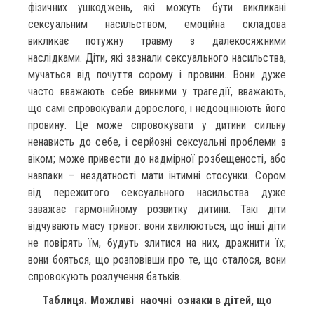
фізичних ушкоджень, які можуть бути викликані
сексуальним насильством, емоційна складова
викликає потужну травму з далекосяжними
наслідками. Діти, які зазнали сексуального насильства,
мучаться від почуття сорому і провини. Вони дуже
часто вважають себе винними у трагедії, вважають,
що самі спровокували дорослого, і недооцінюють його
провину. Це може спровокувати у дитини сильну
ненависть до себе, і серйозні сексуальні проблеми з
віком; може привести до надмірної розбещеності, або
навпаки – нездатності мати інтимні стосунки. Сором
від пережитого сексуального насильства дуже
заважає гармонійному розвитку дитини. Такі діти
відчувають масу тривог: вони хвилюються, що інші діти
не повірять їм, будуть злитися на них, дражнити їх;
вони бояться, що розповівши про те, що сталося, вони
спровокують розлучення батьків.
Таблиця. Можливі наочні ознаки в дітей, що