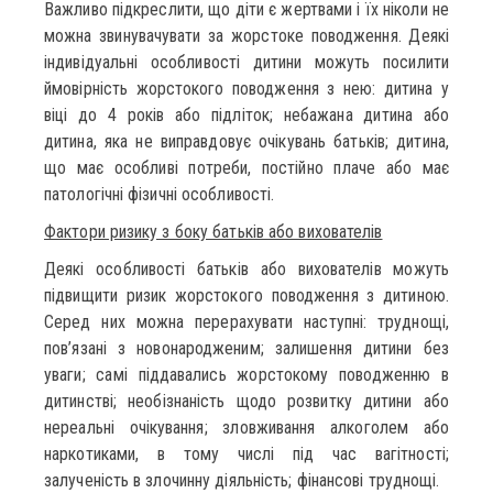
Важливо підкреслити, що діти є жертвами і їх ніколи не
можна звинувачувати за жорстоке поводження. Деякі
індивідуальні особливості дитини можуть посилити
ймовірність жорстокого поводження з нею: дитина у
віці до 4 років або підліток; небажана дитина або
дитина, яка не виправдовує очікувань батьків; дитина,
що має особливі потреби, постійно плаче або має
патологічні фізичні особливості.
Фактори ризику з боку батьків або вихователів
Деякі особливості батьків або вихователів можуть
підвищити ризик жорстокого поводження з дитиною.
Серед них можна перерахувати наступні: труднощі,
пов’язані з новонародженим; залишення дитини без
уваги; самі піддавались жорстокому поводженню в
дитинстві; необізнаність щодо розвитку дитини або
нереальні очікування; зловживання алкоголем або
наркотиками, в тому числі під час вагітності;
залученість в злочинну діяльність; фінансові труднощі.