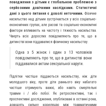
поводження з дітьми є глобальною проблемою з
серйозними довічними наслідками. Статистичні
дані з цього питання є доволі неточними.
Фізичне
насильство над дітьми зустрічається у всіх соціально-
економічних групах, але расові та соціально-економічні
фактори впливають на частоту і тяжкість насильства.
Чверть всіх дорослих повідомляють про те, що в
дитинстві вони піддавалися фізичному насильству.
Одна з 5 жінок і один з 13 чоловіків
повідомляють про те, що в дитинстві вони
піддавалися актам сексуальної наруги.
Підлітки частіше піддаються насильству, ніж діти
молодшого віку, проте діти раннього віку набагато
частіше отримують важкі, або навіть смертельні
травми і / або побої. Як ретроспективні, так і
проспективні дослідження, опубліковані в останні роки,
доводять сильну кореляцію між травматичними