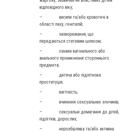
жаргону, зазвичай не властивих дітям
відповідного віку;
– висипи та/або кровотечі в
області паху, геніталій;
– захворювання, що
передаються статевим шляхом;
– ознаки вагінального або
анального проникнення стороннього
предмета;
– дитяча або підліткова
проституція;
– вагітність;
– вчинення сексуальних злочинів;
– сексуальні домагання до дітей,
підлітків, дорослих;
– нерозбірлива та/або активна