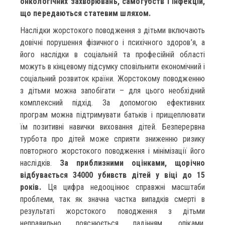
онкологічних захворювань, самогубств і інфекцій,
що передаються статевим шляхом.
Наслідки жорстокого поводження з дітьми включають
довічні порушення фізичного і психічного здоров’я, а
його наслідки в соціальній та професійній області
можуть в кінцевому підсумку сповільнити економічний і
соціальний розвиток країни. Жорстокому поводженню
з дітьми можна запобігати – для цього необхідний
комплексний підхід. За допомогою ефективних
програм можна підтримувати батьків і прищеплювати
їм позитивні навички виховання дітей. Безперервна
турбота про дітей може сприяти зниженню ризику
повторного жорстокого поводження і мінімізації його
наслідків.
За приблизними оцінками, щорічно
відбувається 34000 убивств дітей у віці до 15
років.
Ця цифра недооцінює справжні масштаби
проблеми, так як значна частка випадків смерті в
результаті жорстокого поводження з дітьми
неправильно пояснюється падінням, опіками,