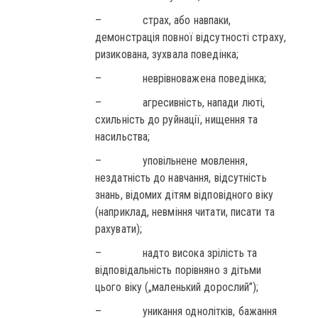
– страх, або навпаки,
демонстрація повної відсутності страху,
ризикована, зухвала поведінка;
– неврівноважена поведінка;
– агресивність, напади люті,
схильність до руйнації, нищення та
насильства;
– уповільнене мовлення,
нездатність до навчання, відсутність
знань, відомих дітям відповідного віку
(наприклад, невміння читати, писати та
рахувати);
– надто висока зрілість та
відповідальність порівняно з дітьми
цього віку („маленький дорослий”);
– уникання однолітків, бажання