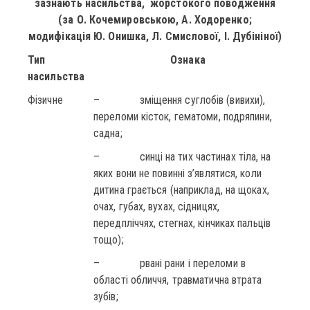
зазнають насильства, жорстокого поводження
(за О. Кочемировською, А. Ходоренко;
модифікація Ю. Онишка, Л. Смислової, І. Дубініної)
Тип
Ознака
насильства
Фізичне
– зміщення суглобів (вивихи),
переломи кісток, гематоми, подряпини,
садна;
– синці на тих частинах тіла, на
яких вони не повинні з’являтися, коли
дитина грається (наприклад, на щоках,
очах, губах, вухах, сідницях,
передпліччях, стегнах, кінчиках пальців
тощо);
– рвані рани і переломи в
області обличчя, травматична втрата
зубів;