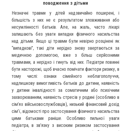
поводження з дітьми
Незначні травми у дітей надзвичайно поширені, і
більшість з них не є результатом зловживання або
несумлінності батьків. Але, на жаль, часто лікарі
залишають без уваги випадки фізичного насильства
над дітьми. Якщо ці травми були невірно розцінені як
“випадкові”, такі діти нерідко знову звертаються за
медичною допомогою, вже з більш серйозними
травмами, а нерідко і гинуть від них. Педіатри повинні
бути насторожі, щоб вчасно помічати фактори ризику, в
тому числі: ознаки сімейного неблагополуччя,
надлишкову вимогливість батьків до дитини, наявність
у дитини інвалідності за соматичним або психічним
захворюванням, наявність стресів у родині (особливо в
сім’ях військовослужбовців), низький фінансовий дохід
сім’ї, відомості про застосування фізичного насильства
цими батьками раніше. Особливо пильної уваги
педіатра, в зв’язку з високим ризиком застосування