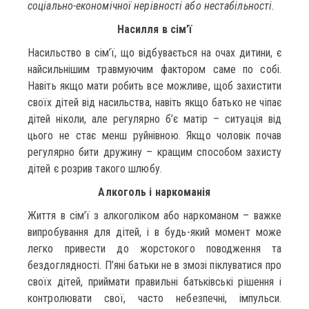
соціально-економічної нерівності або нестабільності.
Насилля в сім’ї
Насильство в сім’ї, що відбувається на очах дитини, є
найсильнішим травмуючим фактором саме по собі.
Навіть якщо мати робить все можливе, щоб захистити
своїх дітей від насильства, навіть якщо батько не чіпає
дітей ніколи, але регулярно б’є матір – ситуація від
цього не стає менш руйнівною. Якщо чоловік почав
регулярно бити дружину – кращим способом захисту
дітей є розрив такого шлюбу.
Алкоголь і наркоманія
Життя в сім’ї з алкоголіком або наркоманом – важке
випробування для дітей, і в будь-який момент може
легко привести до жорстокого поводження та
бездоглядності. П’яні батьки не в змозі піклуватися про
своїх дітей, приймати правильні батьківські рішення і
контролювати свої, часто небезпечні, імпульси.