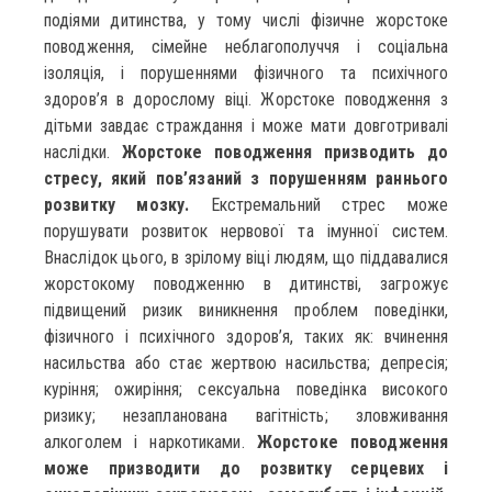
подіями дитинства, у тому числі фізичне жорстоке
поводження, сімейне неблагополуччя і соціальна
ізоляція, і порушеннями фізичного та психічного
здоров’я в дорослому віці. Жорстоке поводження з
дітьми завдає страждання і може мати довготривалі
наслідки.
Жорстоке поводження призводить до
стресу, який пов’язаний з порушенням раннього
розвитку мозку.
Екстремальний стрес може
порушувати розвиток нервової та імунної систем.
Внаслідок цього, в зрілому віці людям, що піддавалися
жорстокому поводженню в дитинстві, загрожує
підвищений ризик виникнення проблем поведінки,
фізичного і психічного здоров’я, таких як: вчинення
насильства або стає жертвою насильства; депресія;
куріння; ожиріння; сексуальна поведінка високого
ризику; незапланована вагітність; зловживання
алкоголем і наркотиками.
Жорстоке поводження
може призводити до розвитку серцевих і