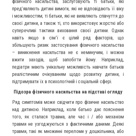
фізичного насильства, заслуговують ті батьки, які
пред’являють дитині вимоги, які не відповідають її віку
і можливостям; ті батьки, які не виявляють співчуття до
своєї дитини, а також ті, хто використовує жорсткі або
суперечливі тактики виховання своєї дитини. Однак
навіть якщо в сім’ї є цілий ряд факторів, що
збільшують ризик застосування фізичного насильства
– виникнення насильства не є неминучим, і можна
вжити заходів, щоб запобігти йому. Наприклад,
педіатри мають унікальну можливість навчати батьків
реалістичним очікуванням щодо розвитку дитини, і
підтримувати їх в психологічній і соціальній сфері.
Підозра фізичного насильства на підставі огляду
Ряд симптомів може свідчити про фізичне насильство
над дитиною. Наприклад, коли батько дає пояснення
того, як сталася травма, але час і / або механізм
травми не узгоджуються з фактичними даними. Деякі
травми, такі як множинні переломи у дошкільника, або