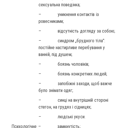
сексуальна поведінка;
– уникнення контактів із
ровесниками;
– відсутність догляду за собою;
– синдром „брудного тіла”:
постійне настирливе перебування у
ванній, під душем;
– боязнь чоловіків;
– боязнь конкретних людей;
– запобіжні заходи, щоб важче
було знімати одяг;
– синці на внутрішній стороні
стегон, на грудях і сідницях;
– людські укуси.
Психологічне
– замкнутість;