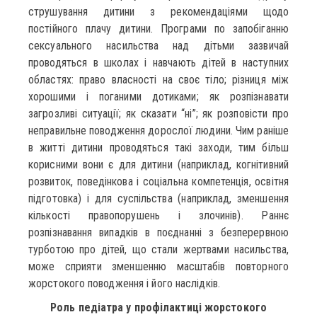
струшування дитини з рекомендаціями щодо
постійного плачу дитини. Програми по запобіганню
сексуального насильства над дітьми зазвичай
проводяться в школах і навчають дітей в наступних
областях: право власності на своє тіло; різниця між
хорошими і поганими дотиками; як розпізнавати
загрозливі ситуації; як сказати “ні”; як розповісти про
неправильне поводження дорослої людини. Чим раніше
в житті дитини проводяться такі заходи, тим більш
корисними вони є для дитини (наприклад, когнітивний
розвиток, поведінкова і соціальна компетенція, освітня
підготовка) і для суспільства (наприклад, зменшення
кількості правопорушень і злочинів). Раннє
розпізнавання випадків в поєднанні з безперервною
турботою про дітей, що стали жертвами насильства,
може сприяти зменшенню масштабів повторного
жорстокого поводження і його наслідків.
Роль педіатра у профілактиці жорстокого