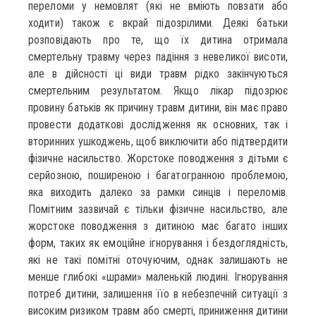
переломи у немовлят (які не вміють повзати або
ходити) також є вкрай підозрілими. Деякі батьки
розповідають про те, що їх дитина отримала
смертельну травму через падіння з невеликої висоти,
але в дійсності ці види травм рідко закінчуються
смертельним результатом. Якщо лікар підозрює
провину батьків як причину травм дитини, він має право
провести додаткові дослідження як основних, так і
вторинних ушкоджень, щоб виключити або підтвердити
фізичне насильство. Жорстоке поводження з дітьми є
серйозною, поширеною і багатогранною проблемою,
яка виходить далеко за рамки синців і переломів.
Помітним зазвичай є тільки фізичне насильство, але
жорстоке поводження з дитиною має багато інших
форм, таких як емоційне ігнорування і бездоглядність,
які не такі помітні оточуючим, однак залишають не
менше глибокі «шрами» маленькій людині. Ігнорування
потреб дитини, залишення їїо в небезпечній ситуації з
високим ризиком травм або смерті, приниження дитини