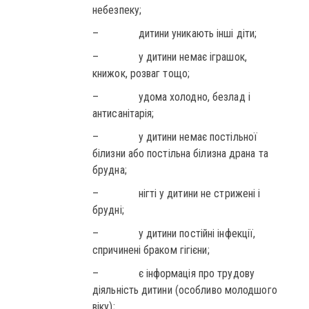
небезпеку;
– дитини уникають інші діти;
– у дитини немає іграшок,
книжок, розваг тощо;
– удома холодно, безлад і
антисанітарія;
– у дитини немає постільної
білизни або постільна білизна драна та
брудна;
– нігті у дитини не стрижені і
брудні;
– у дитини постійні інфекції,
спричинені браком гігієни;
– є інформація про трудову
діяльність дитини (особливо молодшого
віку);