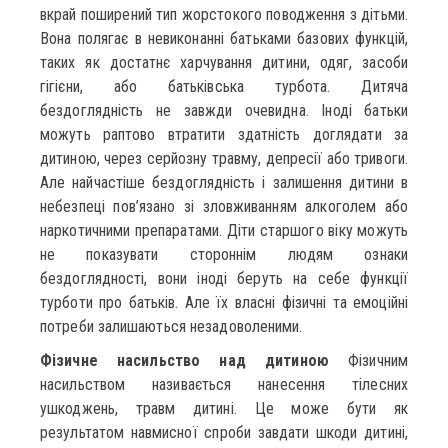
вкрай поширений тип жорстокого поводження з дітьми.
Вона полягає в невиконанні батьками базових функцій,
таких як достатнє харчування дитини, одяг, засоби
гігієни, або батьківська турбота. Дитяча
бездоглядність не завжди очевидна. Іноді батьки
можуть раптово втратити здатність доглядати за
дитиною, через серйозну травму, депресії або тривоги.
Але найчастіше бездоглядність і залишення дитини в
небезпеці пов’язано зі зловживанням алкоголем або
наркотичними препаратами. Діти старшого віку можуть
не показувати стороннім людям ознаки
бездоглядності, вони іноді беруть на себе функції
турботи про батьків. Але їх власні фізичні та емоційні
потреби залишаються незадоволеними.
Фізичне насильство над дитиною
Фізичним
насильством називається нанесення тілесних
ушкоджень, травм дитині. Це може бути як
результатом навмисної спроби завдати шкоди дитині,