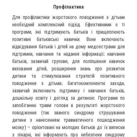
Профілактика
Для профілактики жорстокого поводження з дітьми
необхідний комплексний підхід. Ефективними є ті
програми, які підтримують батьків і прищеплюють
позитивні батьківські навички. Вони включають:
відвідування батьків і дітей на дому медсестрами для
підтримки, навчання та надання інформації; навчання
батьків, зазвичай групове, для поліпшення навичок
виховання дітей, розширення знань про розвиток
дитини та стимулювання стратегій позитивного
поводження з дітьми; багатокомпонентні заходи,
зазвичай включають підтримку і навчання батьків,
дошкільну освіту і догляд за дитиною. Програми по
запобіганню травм голови в результаті жорстокого
поводження (так званого синдрому струшування
дитини з нанесенням травматичного пошкодження
мозку) – орієнтовані на молодих батьків до їх виписки
з лікарні, які інформують про небезпеки синдрому