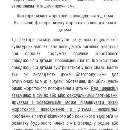
утопленням та іншими причинами.
Фактори ризику жорстокого поводження з дітьми
Визначено фактори ризику жорстокого поводження з
дітьми.
Ці фактори ризику присутні не у всіх соціальних і
культурних умовах, але вони дають загальне уявлення
при спробах зрозуміти причини жорстокого
поводження з дітьми. Незважаючи на те, що жорстоке
поводження з дітьми зустрічається у всіх сім’ях, навіть
тих, які виглядають дуже благополучними для
оточуючих, все ж є деякі обставини, що збільшують
ризик жорстокого поводження з дітьми.
Ряд чинників у
взаєминах в сім’ях або між сексуальними партнерами,
друзями і ровесниками може підвищувати ризик
жорстокого поводження з дітьми, наприклад:
проблеми в галузі фізичного або психічного здоров’я чи
розвитку будь-якого члена сім’ї; розлад у родині або