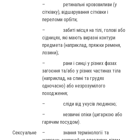
– ретинальні крововиливи (у
сітківку), відшарування сітківки і
переломи орбіти;
– забиті місця на тілі, голові або
сідницях, які мають виразні контури
предмета (наприклад, пряжки ременя,
лозини);
– рани і синці у різних фазах
загоєння та/або у різних частинах тіла
(наприклад, на спині та грудях
одночасно) або незрозумілого
походження;
– сліди від укусів людиною;
– незвичні опіки (цигаркою або
гарячим посудом).
Сексуальне
– знання термінології та