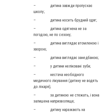
– дитина завжди пропускає
школу;
– дитина носить брудний одяг;
– дитина одягнена не за
погодою, не по сезону;
– дитина виглядає втомленою і
хворою;
– дитина виглядає занедбаною;
– у дитини неліковані зуби;
– нестача необхідного
медичного лікування (дитину не водять
до лікаря);
– за дитиною не стежать, і вона
залишена напризволяще;
– дитину наражають на