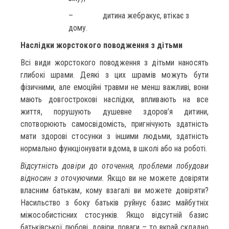
– дитина жебракує, втікає з
дому.
Наслідки жорстокого поводження з дітьми
Всі види жорстокого поводження з дітьми наносять
глибокі шрами. Деякі з цих шрамів можуть бути
фізичними, але емоційні травми не менш важливі, вони
мають довгострокові наслідки, впливають на все
життя, порушують душевне здоров’я дитини,
спотворюють самосвідомість, пригнічують здатність
мати здорові стосунки з іншими людьми, здатність
нормально функціонувати вдома, в школі або на роботі.
Відсутність довіри до оточення, проблеми побудови
відносин з оточуючими.
Якщо ви не можете довіряти
власним батькам, кому взагалі ви можете довіряти?
Насильство з боку батьків руйнує базис майбутніх
міжособистісних стосунків. Якщо відсутній базис
батьківської любові, довіри, поваги – то вкрай складно