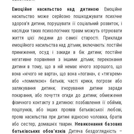
Емоційне насильство над дитиною
Емоційне
насильство може серйозно пошкоджувати психічне
здоров’я дитини, порушувати її соціальний розвиток, і
наслідки таких психологічних травм можуть отруювати
життя цієї людини до самої старості. Приклади
емоційного насильства над дітьми, включають: постійні
приниження, осуд і закиди в бік дитини; постійне
негативне порівняння з іншими дітьми; переконання
дитини в тому, що в ній немає нічого хорошого, що
вона «нічого не варта», що вона «погана», є «тягарем»
або «помилкою» батьків; часті крики, погрози або
залякування дитини; ігнорування дитини заради
покарання, або почуття огиди до дитини; обмеження
фізичного контакту з дитиною: позбавлення її обіймів,
поцілунків, або інших проявів батьківської любові,
прояв насильства при дитині відносно чоловіка, братів
або сестер, домашніх тварин.
Невиконання базових
батьківських обов’язків
Дитяча бездоглядність –