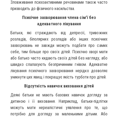
Зловживання психоактивними речовинами також часто
призводить до фізичного насильства.
Психічне захворювання члена сім’ї без
адекватного лікування
Батьки, які страждають від депресії, тривожних
розладів, біполярних розладів або інших психічних
захворювань не завжди можуть подбати про самих
себе, тим більше про своїх дітей. Психічно хворі мати
або батько часто кидають своїх дітей без нагляду, або
швидко спалахують безпричинним гнівом. Адекватне
лікування психічного захворювання нерідко дозволяє
уникнути цих явищ і покращує якість турботи про дітей.
Відсутність навичок виховання дітей
Деякі батьки не мають базових навичок догляду за
дитиною і її виховання. Наприклад, батьки-підлітки
можуть мати нереалістичні уявлення про те, що
потрібно для догляду за маленькими дітьми. Або