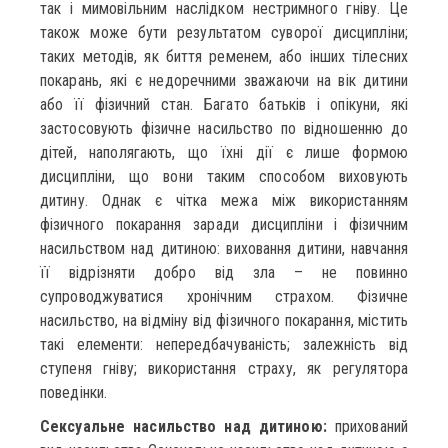
так і мимовільним наслідком нестримного гніву. Це
також може бути результатом суворої дисципліни;
таких методів, як биття ременем, або інших тілесних
покарань, які є недоречними зважаючи на вік дитини
або її фізичний стан. Багато батьків і опікуни, які
застосовують фізичне насильство по відношенню до
дітей, наполягають, що їхні дії є лише формою
дисципліни, що вони таким способом виховують
дитину. Однак є чітка межа між використанням
фізичного покарання заради дисципліни і фізичним
насильством над дитиною: виховання дитини, навчання
її відрізняти добро від зла – не повинно
супроводжуватися хронічним страхом. Фізичне
насильство, на відміну від фізичного покарання, містить
такі елементи: непередбачуваність; залежність від
ступеня гніву; використання страху, як регулятора
поведінки.
Сексуальне насильство над дитиною:
прихований