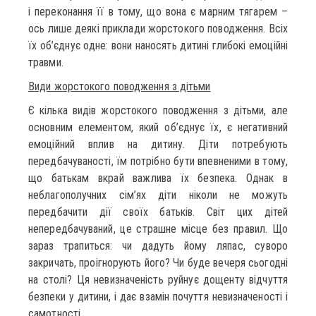
і переконання її в тому, що вона є марним тягарем –
ось лише деякі приклади жорстокого поводження. Всіх
їх об’єднує одне: вони наносять дитині глибокі емоційні
травми.
Види жорстокого поводження з дітьми
Є кілька видів жорстокого поводження з дітьми, але
основним елементом, який об’єднує їх, є негативний
емоційний вплив на дитину. Діти потребують
передбачуваності, їм потрібно бути впевненими в тому,
що батькам вкрай важлива їх безпека. Однак в
неблагополучних сім’ях діти ніколи не можуть
передбачити дії своїх батьків. Світ цих дітей
непередбачуваний, це страшне місце без правил. Що
зараз трапиться: чи дадуть йому ляпас, суворо
закричать, проігнорують його? Чи буде вечеря сьогодні
на столі? Ця невизначеність руйнує дощенту відчуття
безпеки у дитини, і дає взамін почуття невизначеності і
самотності.