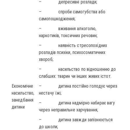
– депресивні розлади;
– спроби самогубства або
самопошкодження;
– вживання алкоголю,
наркотиків, токсичних речовин;
– наявність стресопохідних
розладів психіки, психосоматичних
хвороб;
– насильство по відношенню до
слабших: тварин чи інших живих істот.
Економічне
– дитина постійно голодує через
насильство,
нестачу їжі;
занедбання
– дитина надмірно набирає вагу
дитини
через неправильне харчування;
– дитина завжди запізнюється
до школи;