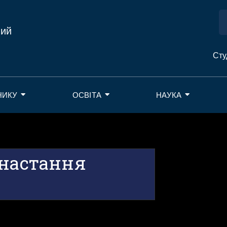
ний
Сту
НИКУ
ОСВІТА
НАУКА
 настання