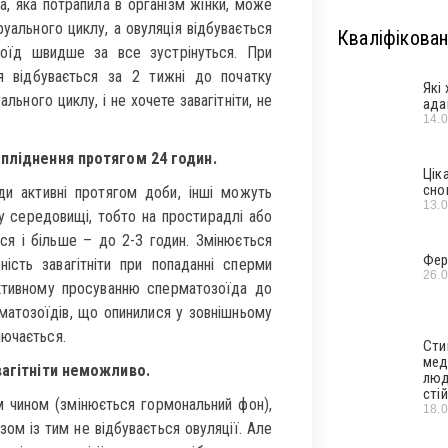
, яка потрапила в організм жінки, може
уального циклу, а овуляція відбувається
Кваліфікован
зоїд швидше за все зустрінуться. При
я відбувається за 2 тижні до початку
Які
ьного циклу, і не хочете завагітніти, не
ада
14.
апліднення протягом 24 годин.
Цік
сно
и активні протягом доби, інші можуть
13.
у середовищі, тобто на простирадлі або
ься і більше – до 2-3 годин. Змінюється
Фер
ність завагітніти при попаданні сперми
26.
активному просуванню сперматозоїда до
ерматозоїдів, що опинилися у зовнішньому
лючається.
Сти
мед
вагітніти неможливо.
люд
стій
м чином (змінюється гормональний фон),
18.
зом із тим не відбувається овуляції. Але