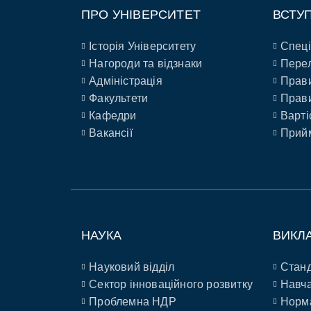
ПРО УНІВЕРСИТЕТ
ВСТУ
Історія Університету
Спеці
Нагороди та відзнаки
Перел
Адміністрація
Прави
Факультети
Прави
Кафедри
Варті
Вакансії
Прийм
НАУКА
ВИКЛ
Науковий відділ
Станд
Сектор інноваційного розвитку
Навча
Проблемна НДР
Норм