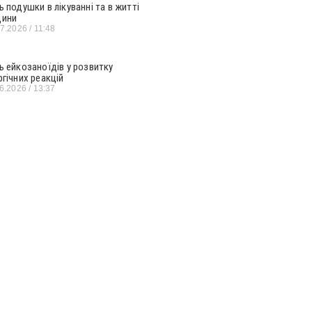
ь подушки в лікуванні та в житті
ини
07.2026
11:48
ь ейкозаноїдів у розвитку
ргічних реакцій
06.2026
13:37