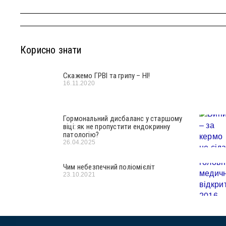
Корисно знати
Скажемо ГРВІ та грипу – НІ!
16.11.2020
Гормональний дисбаланс у старшому
віці: як не пропустити ендокринну
патологію?
26.04.2025
Чим небезпечний поліомієліт
23.10.2021