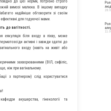
повідно до цієї норми, потрібно строго
Рол
люд
кожній вимозі малюка. В іншому випадку
28.
абагато надійніше обговорити зі своїм
 ефективні для годуючої мами.
Рол
ть до вагітності.
але
11.
ня еякуляція біля входу в піхву, може
Сперматозоїди активні і завжди здатні до
вагінального входу (навіть на живіт або
еричними захворюваннями (ВІЛ, сифіліс,
ище, ніж при вагінальному.
бації з партнером) слід користуватися
і!
кафедри акушерства, гінекології та