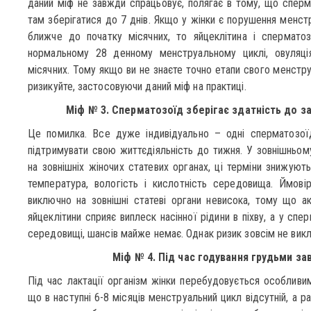
даний міф не завжди спрацьовує, полягає в тому, що сперма
там зберігатися до 7 днів. Якщо у жінки є порушення менстр
ближче до початку місячних, то яйцеклітина і спермато
нормальному 28 денному менструальному циклі, овуляці
місячних. Тому якщо ви не знаєте точно етапи свого менструал
ризикуйте, застосовуючи даний міф на практиці.
Міф № 3. Сперматозоїд зберігає здатність до з
Це помилка. Все дуже індивідуально – одні сперматозоїд
підтримувати свою життєдіяльність до тижня. У зовнішньом
на зовнішніх жіночих статевих органах, ці терміни знижуют
температура, вологість і кислотність середовища. Ймовір
виключно на зовнішні статеві органи невисока, тому що 
яйцеклітини сприяє виплеск насінної рідини в піхву, а у сп
середовищі, шансів майже немає. Однак ризик зовсім не вик
Міф № 4. Під час годування грудьми за
Під час лактації організм жінки перебудовується особливи
що в наступні 6-8 місяців менструальний цикл відсутній, а ра