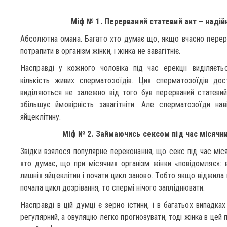
Міф № 1. Перерваний статевий акт – надій
Абсолютна омана. Багато хто думає що, якщо вчасно перерв
потрапити в організм жінки, і жінка не завагітніє.
Насправді у кожного чоловіка під час ерекції виділяєть
кількість живих сперматозоїдів. Цих сперматозоїдів дост
виділяються не залежно від того був перерваний статевий 
збільшує ймовірність завагітніти. Але сперматозоїди нав
яйцеклітину.
Міф № 2. Займаючись сексом під час місячни
Звідки взялося популярне переконання, що секс під час міся
хто думає, що при місячних організм жінки «повідомляє»: в
лишніх яйцеклітин і почати цикл заново. Тобто якщо віджила 
почала цикл дозрівання, то спермі нічого запліднювати.
Насправді в цій думці є зерно істини, і в багатьох випадк
регулярний, а овуляцію легко прогнозувати, тоді жінка в цей 