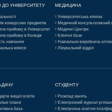
П ДО УНІВЕРСИТЕТУ
МЕДИЦИНА
альності
Університетська клініка
ік конкурсних предметів
Медичний консультативний 
ла прийому в Університет
Медичні Центри
ла прийому в Коледж
Клінічні бази
сть навчання
Навчально-виробнича аптек
альна коміся
Лікувальний відділ
АДАЧУ
СТУДЕНТУ
арти вищої освіти
Розклад занять
льні плани
Електронний журнал успішн
ативна база
Електронна освітня платфо