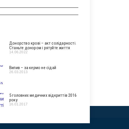
Донорство крові – акт солідарності.
Станьте донором і рятуйте життя
14.06.2022
Випив – за кермо не сідай
26.03.2013
5 головних медичних відкриттів 2016
року
16.01.2017