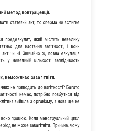
ний метод контрацепції.
ати статевий акт, то сперма не встигне
ся предеякулят, який містить невелику
атньо для настання вагітності, і вони
акт чи ні. Звичайно ж, повна еякуляція
іть у невеликій кількості запліднюють
х, неможливо завагітніти.
чних не приводить до вагітності? Багато
агітності немає, потрібно позбутися від
клітина вийшла з організму, а нова ще не
ах воно працює. Коли менструальний цикл
період не може завагітніти. Причина, чому