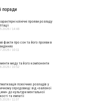
і поради
 характерні клінічні прояви розладу
птації
05.2026
14:48
аві факти про сон та його прояви в
видіннях
07.2026
10:11
менти меду та його компоненти
06.2026
10:52
гматизація психічних розладів у
ичному середовищі: від «залізної
ини» до культури ментальної
кості та емпатії
05.2026
11:07