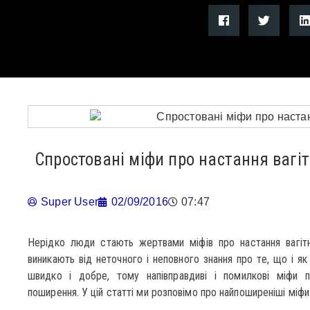
Спростовані міфи про настання вагіт
Super User
02/09/2016
07:47
Нерідко люди стають жертвами міфів про настання вагітн
виникають від неточного і неповного знання про те, що і я
швидко і добре, тому напівправдиві і помилкові міфи 
поширення. У цій статті ми розповімо про найпоширеніші міфи 