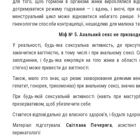
для того, щоб гормони в організмі жінки вироблялися від
дотримуватися режиму годування — і вдень, і вночі, при 
менструальний цикл може відновитися набагато раніше. Н
гінекологом способи контрацепції, нешкідливі для малюка та
Міф № 5. Анальний секс не призводи
У реальності, будь-яка сексуальна активність, де присут
закінчитися вагітністю, в тому числі і при анальному сексі. 
запліднення, і будь-яка еякуляція на тіло жінки в області 
стегно) може привести до вагітності.
Також, мало хто знає, що ризик захворювання деякими вен
гепатит, гонорея, трихомоніаз) при анальному сексі, значно в
При будь-якій сексуальній активності (навіть при мастур
презервативом, щоб убезпечити себе.
Ставтеся відповідально до власного здоров’я, і будьте здоров
Матеріал підготувала:
Світлана Печеряга
, асистент 
перинатології