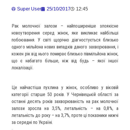
Super User
25/10/2017
12:45
Рак молочної залози – найпоширеніше злоякісне
новоутворення серед жінок, яке викликає найбільші
побоювання. У світі щорічно діагностується близько
одного мільйона нових випадків даного захворювання, і
кожен рік від нього помирає близько півмільйона жінок,
що є набагато більше, ніж від будь – якої іншої
локалізації.
Це найчастіша пухлина у жінок, особливо у віковій
категорії старше 50 років. У Чернівецькій області за
останні десять років захворюваність на рак молочної
залози зросла на 3,5%, летальність – на 0,8%, а
летальність до року – на 3,7%, проте ці показники нижчі
за середні по Україні.