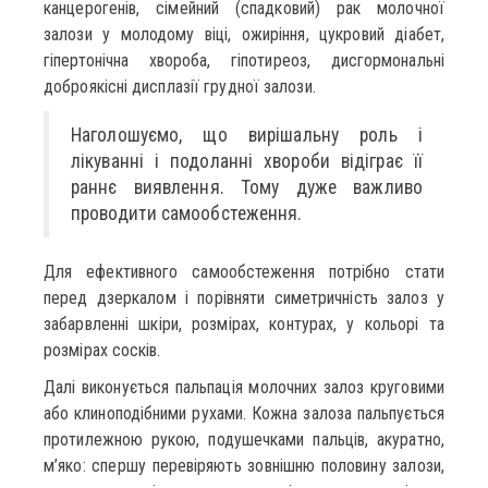
канцерогенів, сімейний (спадковий) рак молочної
залози у молодому віці, ожиріння, цукровий діабет,
гіпертонічна хвороба, гіпотиреоз, дисгормональні
доброякісні дисплазії грудної залози.
Наголошуємо, що вирішальну роль і
лікуванні і подоланні хвороби відіграє її
раннє виявлення. Тому дуже важливо
проводити самообстеження.
Для ефективного самообстеження потрібно стати
перед дзеркалом і порівняти симетричність залоз у
забарвленні шкіри, розмірах, контурах, у кольорі та
розмірах сосків.
Далі виконується пальпація молочних залоз круговими
або клиноподібними рухами. Кожна залоза пальпується
протилежною рукою, подушечками пальців, акуратно,
м’яко: спершу перевіряють зовнішню половину залози,