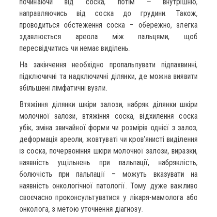
починаючи від соска, потім – внутрішню,
направляючись від соска до грудини. Також,
проводиться обстеження соска – обережно, злегка
здавлюється ареола між пальцями, щоб
пересвідчитись чи немає виділень.
На закінчення необхідно пропальпувати підпахвинні,
підключичні та надключичні ділянки, де можна виявити
збільшені лімфатичні вузли.
Втяжіння ділянки шкіри залози, набряк ділянки шкіри
молочної залози, втяжіння соска, відхилення соска
убік, зміна звичайної форми чи розмірів однієї з залоз,
деформація ареоли, жовтуваті чи кров’янисті виділення
із соска, почервоніння шкіри молочної залози, виразки,
наявність ущільнень при пальпації, набряклість,
болючість при пальпації – можуть вказувати на
наявність онкологічної патології. Тому дуже важливо
своєчасно проконсультуватися у лікаря-мамолога або
онколога, з метою уточнення діагнозу.