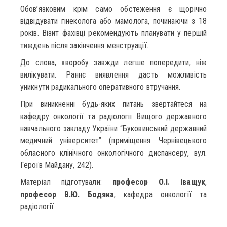
Обов’язковим крім само обстеження є щорічно
відвідувати гінеколога або мамолога, починаючи з 18
років. Візит фахівці рекомендують планувати у першій
тиждень після закінчення менструації.
До слова, хворобу завжди легше попередити, ніж
вилікувати. Раннє виявлення дасть можливість
уникнути радикального оперативного втручання.
При виникненні будь-яких питань звертайтеся на
кафедру онкології та радіології Вищого державного
навчального закладу України “Буковинський державний
медичний університет” (приміщення Чернівецького
обласного клінічного онкологічного диспансеру, вул.
Героїв Майдану, 242).
Матеріал підготували:
професор О.І. Іващук
,
професор В.Ю. Бодяка
, кафедра онкології та
радіології