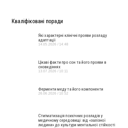
Кваліфіковані поради
Які характерні клінічні прояви розладу
адаптації
14.05.2026
14:48
Цікаві факти про сон та його прояви в
сновидіннях
13.07.2026
10:11
Ферменти меду та його компоненти
26.06.2026
10:52
Стигматизація психічних розладів у
медичному середовищі: від «залізної
людини» до культури ментальної стійкості