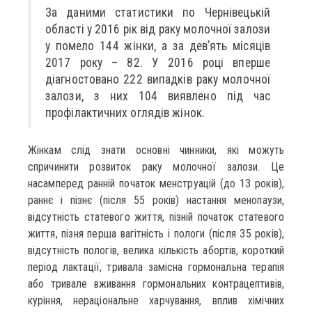
За даними статистики по Чернівецькій
області у 2016 рік від раку молочної залози
у помело 144 жінки, а за дев’ять місяців
2017 року – 82. У 2016 році вперше
діагностовано 222 випадків раку молочної
залози, з них 104 виявлено під час
профілактичних оглядів жінок.
Жінкам слід знати основні чинники, які можуть
спричинити розвиток раку молочної залози. Це
насамперед ранній початок менструацій (до 13 років),
раннє і пізнє (після 55 років) настання менопаузи,
відсутність статевого життя, пізній початок статевого
життя, пізня перша вагітність і пологи (після 35 років),
відсутність пологів, велика кількість абортів, короткий
період лактації, тривала замісна гормональна терапія
або тривале вживання гормональних контрацептивів,
куріння, нераціональне харчування, вплив хімічних