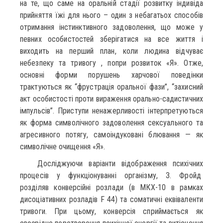
на те, що саме на оральній стадії розвитку індивіда
прийняття їжі для нього – один з небагатьох способів
отримання інстинктивного задоволення, що може у
певних особистостей зберігатися на все життя і
виходить на перший план, коли людина відчуває
небезпеку та тривогу , попри розвиток «Я». Отже,
основні форми порушень харчової поведінки
трактуються як “фрустрація оральної фази”, “захисний
акт особистості проти вираження орально-садистичних
імпульсів”. Приступи ненажерливості інтерпретуються
як форма символічного задоволення сексуального та
агресивного потягу, самоіндуковані блювання — як
символічне очищення «Я».
Досліджуючи варіанти відображення психічних
процесів у функціонуванні організму, З. Фройд
розділяв конверсійні розлади (в МКХ-10 в рамках
дисоціативних розладів F 44) та соматичні еквіваленти
тривоги. При цьому, конверсія сприймається як