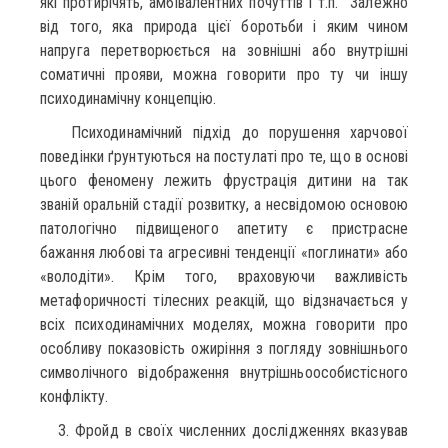
які протирічять, амбівалентних почуттів і т.п. Залежно
від того, яка природа цієї боротьби і яким чином
напруга перетворюється на зовнішні або внутрішні
соматичні прояви, можна говорити про ту чи іншу
психодинамічну концепцію.
Психодинамічний підхід до порушення харчової
поведінки ґрунтуються на постулаті про те, що в основі
цього феномену лежить фрустрація дитини на так
званій оральній стадії розвитку, а несвідомою основою
патологічно підвищеного апетиту є пристрасне
бажання любові та агресивні тенденції «поглинати» або
«володіти». Крім того, враховуючи важливість
метафоричності тілесних реакцій, що відзначається у
всіх психодинамічних моделях, можна говорити про
особливу показовість ожиріння з погляду зовнішнього
символічного відображення внутрішньоособистісного
конфлікту.
З. Фройд в своїх численних дослідженнях вказував