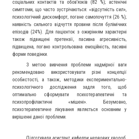
соціальних контактів та обов’язків (82 %); астенічні
симптоми, що часто зустрічаються: «відсутність сил»,
психологічний дискомфорт, погане самопочуття (26 %);
наявність сильного відчуття провини після булімічних
епізодів (24%). Для пацієнток з ожирінням характерні
також підвищені претензії, пасивна агресивність,
підвищена, погано контрольована емоційність, пасивні
форми поведінки.
З метою вивчення проблеми надмірної ваги
рекомендовано використовувати різні концепції
особистості, а також, методики експериментально-
психологічного дослідження задля того, щоб
оптимально сформувати психотерапевтичні та
психопрофілактичні «мішені». Безумовно,
психотерапевтичне лікування являється основним у
вирішенні даної проблеми.
Підготувала асистент кафедри нервових хвороб,