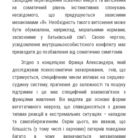
своєрідне перетворення психічної енергії та витіснення
на соматичний рівень інстинктивних спонукань
несвідомого, що придушуються захисними
механізмами «Я». Необхідність такого витіснення може
бути обумовлена, наприклад, моральними нормами,
засвоєними у батьківській сім’ї. Своєю чергою,
усвідомлення внутрішньоособистісного конфлікту має
призводити до позбавлення від соматичних симптомів.
Згідно з концепцією Франца Александера, який
досліджував психосоматичні захворювання, гнів, що
стримується, специфічним чином впливає на серцево-
судинну систему; прагнення до залежності та пошуку
підтримки і це має специфічний взаємозв’язок з
функціями живлення. Він виділяв дві основні форми
вегетативного неврозу, що співвідносяться з двома
типами реакцій в екстремальних ситуаціях – нападом
та самозбереженням. Окрім цього, він вважав, що
більшість (у тому числі і харчових) патернів поведінки
багато в чому визначаються механізмами