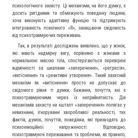
психологічного захисту. Ці механізми, на його думку, є
досить ригідними та обмежують поведінку людини,
хоча виконують адаптивну функцію та підтримують
інтегрованість психічного «Я», захищаючи свідомість
від психотравмуючих переживань.
Так, в результаті досліджень виявлено, що у жінок,
які мають надмірну вагу, порівняно з жінками з
нормальною масою тіла, спостерігаються перевірені
відмінності за шкалами «заперечення», «регресія»,
«витіснення» та «реактивні утворення». Такий захисний
механізм як «витіснення» просто не допускає до
свідомого рівня ті думки, бажання, почуття, які є
психотравмуючими через їх неприйнятність. Дія
механізмів захисту на кшталт «заперечення» полягає у
невизнанні, ігноруванні хворобливої реальності, тих
фактів, думок, почуттів, поведінки, які призводять до
психоемоційної напруженості. Відповідно,
психотравмуючі переживання та проблеми, як правило,