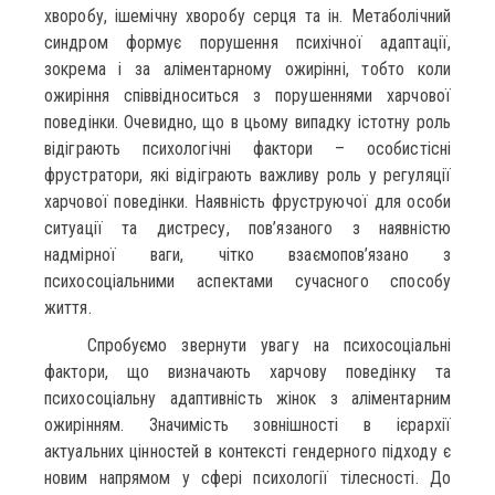
хворобу, ішемічну хворобу серця та ін. Метаболічний
синдром формує порушення психічної адаптації,
зокрема і за аліментарному ожирінні, тобто коли
ожиріння співвідноситься з порушеннями харчової
поведінки. Очевидно, що в цьому випадку істотну роль
відіграють психологічні фактори – особистісні
фрустратори, які відіграють важливу роль у регуляції
харчової поведінки. Наявність фруструючої для особи
ситуації та дистресу, пов’язаного з наявністю
надмірної ваги, чітко взаємопов’язано з
психосоціальними аспектами сучасного способу
життя.
Спробуємо звернути увагу на психосоціальні
фактори, що визначають харчову поведінку та
психосоціальну адаптивність жінок з аліментарним
ожирінням. Значимість зовнішності в ієрархії
актуальних цінностей в контексті гендерного підходу є
новим напрямом у сфері психології тілесності. До