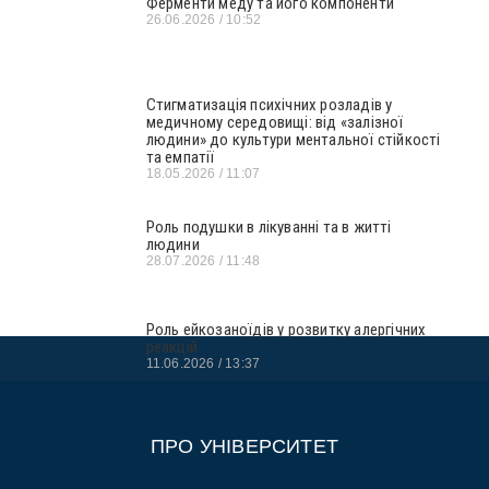
Ферменти меду та його компоненти
26.06.2026
10:52
Стигматизація психічних розладів у
медичному середовищі: від «залізної
людини» до культури ментальної стійкості
та емпатії
18.05.2026
11:07
Роль подушки в лікуванні та в житті
людини
28.07.2026
11:48
Роль ейкозаноїдів у розвитку алергічних
реакцій
11.06.2026
13:37
ПРО УНІВЕРСИТЕТ