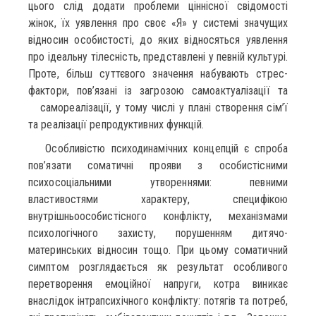
цього слід додати проблеми ціннісної свідомості
жінок, їх уявлення про своє «Я» у системі значущих
відносин особистості, до яких відносяться уявлення
про ідеальну тілесність, представлені у певній культурі.
Проте, більш суттєвого значення набувають стрес-
фактори, пов’язані із загрозою самоактуалізації та
самореалізації, у тому числі у плані створення сім’ї
та реалізації репродуктивних функцій.
Особливістю психодинамічних концепцій є спроба
пов’язати соматичні прояви з особистісними
психосоціальними утвореннями: певними
властивостями характеру, специфікою
внутрішньоособистісного конфлікту, механізмами
психологічного захисту, порушенням дитячо-
материнських відносин тощо. При цьому соматичний
симптом розглядається як результат особливого
перетворення емоційної напруги, котра виникає
внаслідок інтрапсихічного конфлікту: потягів та потреб,