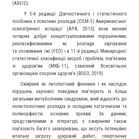
(ARFID).
У 5-й редакції Діагностичного і статистичного
посібника з психічних розладів (DSM-5) Американської
психіат­ричної асоціації (APA, 2013) вони визнані
чотирма добре концептуалізованими порушеннями,
рекласифікованими як розлади харчування
та споживання їжі (FED) і в 11-й редак­ції Міжнародної
статистичної класифікації хвороб і проблем, пов’язаних
зі здоров’ям (МКБ-11), схваленій Всесвітньою
організацією охорони здоров’я (ВООЗ, 2019).
Ожиріння як патологічний феномен і як наслідок
порушень харчової поведінки пов’язують із більш
загальним метаболічним синдромом, який відносять до
поліетіологічних розладів зі складним патогенезом та
поліморфністю основних проявів. За даними,
представленими в літературі, з ожирінням також
пов’язують багато захворювань, що несуть потенційно
вітальну загрозу: цукровий діабет, гіпертонічну