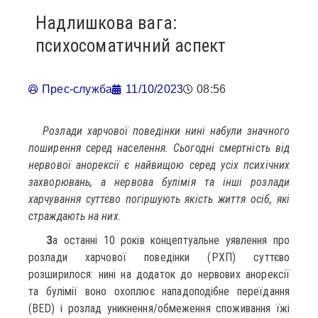
Надлишкова вага:
психосоматичний аспект
Прес-служба
11/10/2023
08:56
Розлади харчової поведінки нині набули значного
поширення серед населення. Сьогодні смертність від
нервової анорексії є найвищою серед усіх психічних
захворювань, а нервова булімія та інші розлади
харчування суттєво погіршують якість життя осіб, які
страждають на них.
З
а останні 10 років концептуальне уявлення про
розлади харчової поведінки (РХП) суттєво
розширилося: нині на додаток до нервових анорексії
та булімії воно охоплює нападоподібне переїдання
(BED) і розлад уникнення/обмеження споживання їжі