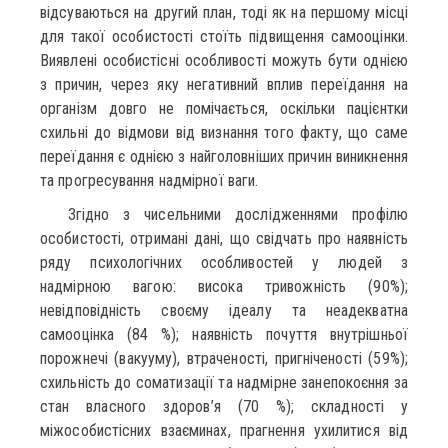
відсуваються на другий план, тоді як на першому місці
для такої особистості стоїть підвищення самооцінки.
Виявлені особистісні особливості можуть бути однією
з причин, через яку негативний вплив переїдання на
організм довго не помічається, оскільки пацієнтки
схильні до відмови від визнання того факту, що саме
переїдання є однією з найголовніших причин виникнення
та прогресування надмірної ваги.
Згідно з чисельними дослідженнями профілю
особистості, отримані дані, що свідчать про наявність
ряду психологічних особливостей у людей з
надмірною вагою: висока тривожність (90%);
невідповідність своєму ідеалу та неадекватна
самооцінка (84 %); наявність почуття внутрішньої
порожнечі (вакууму), втраченості, пригніченості (59%);
схильність до соматизації та надмірне занепокоєння за
стан власного здоров’я (70 %); складності у
міжособистісних взаєминах, прагнення ухилитися від