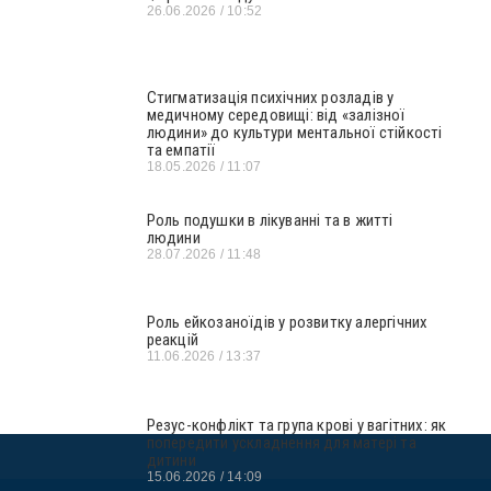
26.06.2026
10:52
Стигматизація психічних розладів у
медичному середовищі: від «залізної
людини» до культури ментальної стійкості
та емпатії
18.05.2026
11:07
Роль подушки в лікуванні та в житті
людини
28.07.2026
11:48
Роль ейкозаноїдів у розвитку алергічних
реакцій
11.06.2026
13:37
Резус-конфлікт та група крові у вагітних: як
попередити ускладнення для матері та
дитини
15.06.2026
14:09