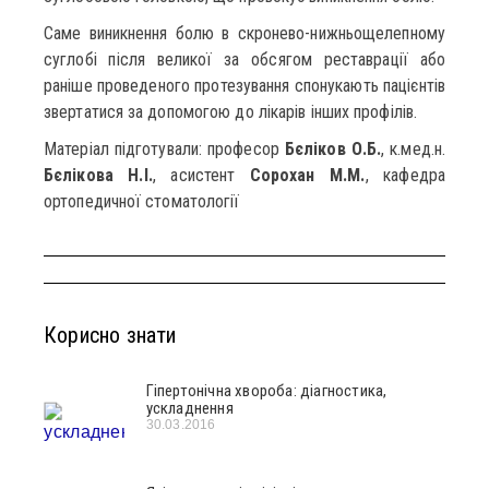
Саме виникнення болю в скронево-нижньощелепному
суглобі після великої за обсягом реставрації або
раніше проведеного протезування спонукають пацієнтів
звертатися за допомогою до лікарів інших профілів.
Матеріал підготували: професор
Бєліков О.Б.
, к.мед.н.
Бєлікова Н.І.
, асистент
Сорохан М.М.
, кафедра
ортопедичної стоматології
Корисно знати
Гіпертонічна хвороба: діагностика,
ускладнення
30.03.2016