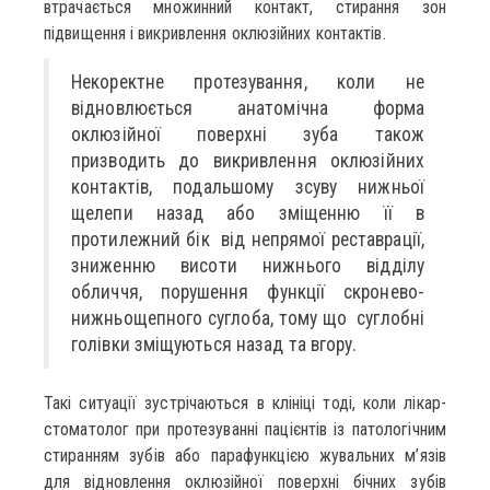
втрачається множинний контакт, стирання зон
підвищення і викривлення оклюзійних контактів.
Некоректне протезування, коли не
відновлюється анатомічна форма
оклюзійної поверхні зуба також
призводить до викривлення оклюзійних
контактів, подальшому зсуву нижньої
щелепи назад або зміщенню її в
протилежний бік від непрямої реставрації,
зниженню висоти нижнього відділу
обличчя, порушення функції скронево-
нижньощепного суглоба, тому що суглобні
голівки зміщуються назад та вгору.
Такі ситуації зустрічаються в клініці тоді, коли лікар-
стоматолог при протезуванні пацієнтів із патологічним
стиранням зубів або парафункцією жувальних м’язів
для відновлення оклюзійної поверхні бічних зубів