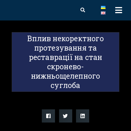
Вплив некоректного
протезування та
реставрації на стан
скронево-
нижньощелепного
суглоба