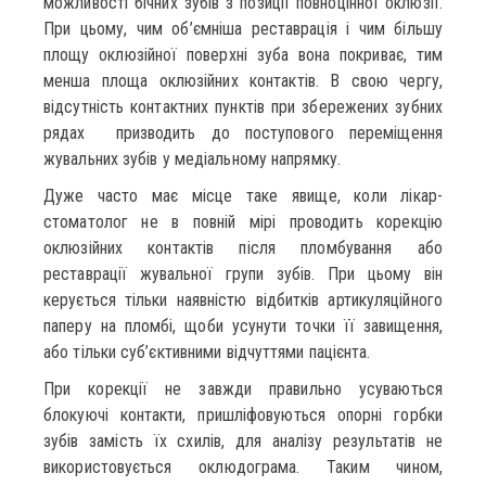
можливості бічних зубів з позиції повноцінної оклюзії.
При цьому, чим об’ємніша реставрація і чим більшу
площу оклюзійної поверхні зуба вона покриває, тим
менша площа оклюзійних контактів. В свою чергу,
відсутність контактних пунктів при збережених зубних
рядах призводить до поступового переміщення
жувальних зубів у медіальному напрямку.
Дуже часто має місце таке явище, коли лікар-
стоматолог не в повній мірі проводить корекцію
оклюзійних контактів після пломбування або
реставрації жувальної групи зубів. При цьому він
керується тільки наявністю відбитків артикуляційного
паперу на пломбі, щоби усунути точки її завищення,
або тільки суб’єктивними відчуттями пацієнта.
При корекції не завжди правильно усуваються
блокуючі контакти, пришліфовуються опорні горбки
зубів замість їх схилів, для аналізу результатів не
використовується оклюдограма. Таким чином,