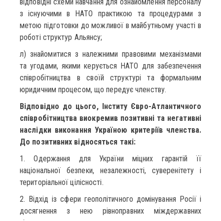
відповідні схеми навчання для ознайомлення персоналу
з існуючими в НАТО практикою та процедурами з
метою підготовки до можливої в майбутньому участі в
роботі структур Альянсу;
л) знайомитися з належними правовими механізмами
та угодами, якими керується НАТО для забезпечення
співробітництва в своїй структурі та формальним
юридичним процесом, що передує членству.
Відповідно до цього, Інститу Євро-Атлантичного
співробітництва виокремив позитивні та негативні
наслідки виконання Україною критеріїв членства.
До позитивних відносяться такі:
1. Одержання для України міцних гарантій її
національної безпеки, незалежності, суверенітету і
територіальної цілісності.
2. Відхід із сфери геополітичного домінування Росії і
досягнення з нею рівноправних міждержавних