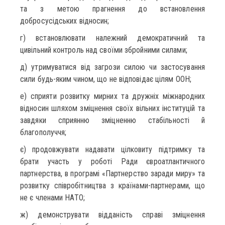
та з метою прагнення до встановлення
добросусідських відносин;
г) встановлювати належний демократичний та
цивільний контроль над своїми збройними силами;
д) утримуватися від загрози силою чи застосування
сили будь-яким чином, що не відповідає цілям ООН;
е) сприяти розвитку мирних та дружніх міжнародних
відносин шляхом зміцнення своїх вільних інституцій та
завдяки сприянню зміцненню стабільності й
благополуччя;
є) продовжувати надавати цілковиту підтримку та
брати участь у роботі Ради євроатлантичного
партнерства, в програмі «Партнерство заради миру» та
розвитку співробітництва з країнами-партнерами, що
не є членами НАТО;
ж) демонструвати відданість справі зміцнення