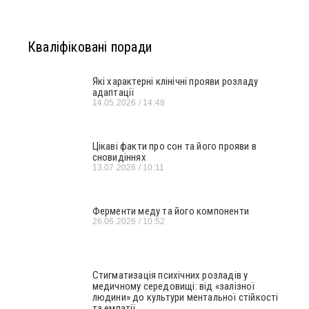
Кваліфіковані поради
Які характерні клінічні прояви розладу
адаптації
14.05.2026
14:48
Цікаві факти про сон та його прояви в
сновидіннях
13.07.2026
10:11
Ферменти меду та його компоненти
26.06.2026
10:52
Стигматизація психічних розладів у
медичному середовищі: від «залізної
людини» до культури ментальної стійкості
та емпатії