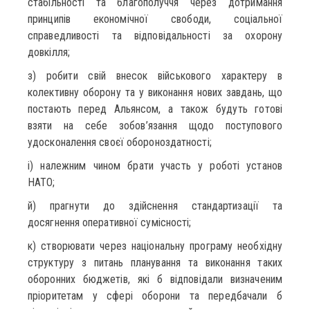
стабільності та благополуччя через дотримання
принципів економічної свободи, соціальної
справедливості та відповідальності за охорону
довкілля;
з) робити свій внесок військового характеру в
колективну оборону та у виконання нових завдань, що
постають перед Альянсом, а також будуть готові
взяти на себе зобов’язання щодо поступового
удосконалення своєї обороноздатності;
і) належним чином брати участь у роботі установ
НАТО;
й) прагнути до здійснення стандартизації та
досягнення оперативної сумісності;
к) створювати через національну програму необхідну
структуру з питань планування та виконання таких
оборонних бюджетів, які б відповідали визначеним
пріоритетам у сфері оборони та передбачали б