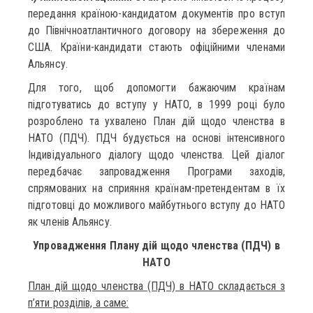
передання країною-кандидатом документів про вступ
до Північноатлантичного договору на збереження до
США. Країни-кандидати стають офіційними членами
Альянсу.
Для того, щоб допомогти бажаючим країнам
підготуватись до вступу у НАТО, в 1999 році було
розроблено та ухвалено План дій щодо членства в
НАТО (ПДЧ). ПДЧ будується на основі інтенсивного
Індивідуального діалогу щодо членства. Цей діалог
передбачає запровадження Програми заходів,
спрямованих на сприяння країнам-претендентам в їх
підготовці до можливого майбутнього вступу до НАТО
як членів Альянсу.
Упровадження Плану дій щодо членства (ПДЧ) в
НАТО
План дій щодо членства (ПДЧ) в НАТО складається з
п’яти розділів, а саме: