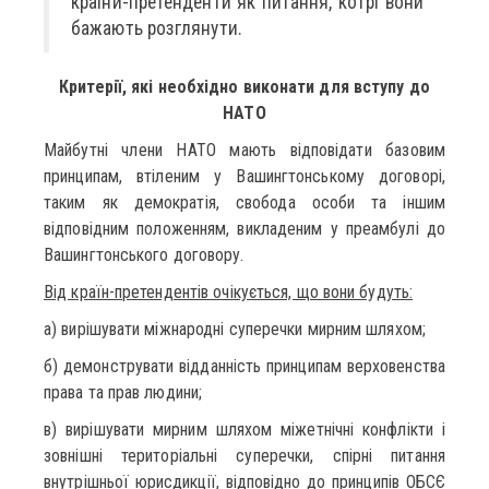
країни-претенденти як питання, котрі вони
бажають розглянути.
Критерії, які необхідно виконати для вступу до
НАТО
Майбутні члени НАТО мають відповідати базовим
принципам, втіленим у Вашингтонському договорі,
таким як демократія, свобода особи та іншим
відповідним положенням, викладеним у преамбулі до
Вашингтонського договору.
Від країн-претендентів очікується, що вони будуть:
а) вирішувати міжнародні суперечки мирним шляхом;
б) демонструвати відданність принципам верховенства
права та прав людини;
в) вирішувати мирним шляхом міжетнічні конфлікти і
зовнішні територіальні суперечки, спірні питання
внутрішньої юрисдикції, відповідно до принципів ОБСЄ