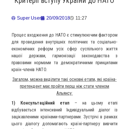
Критерії вступу України до НАТО
Super User
20/09/2018
11:27
Процес входження до НАТО є стимулюючим фактором
для проведення внутрішніх політичних та соціально-
економічних реформ усіх сфер суспільного життя
нашої держави, гармонізації законодавства з
правовими нормами та демократичними принципами
країн-членів НАТО.
Загалом, можна виділити такі основні етапи, які країна-
претендент має пройти перш ніж стати членом
Альянсу:
1) Консультаційний етап
– на цьому етапі
відбувається інтенсивний Індивідуальний діалог із
зацікавленими країнами-партнерами. Зустрічі в рамках
цього діалогу допомагають країні-партнеру вивчити