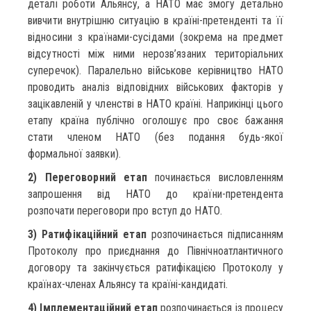
деталі роботи Альянсу, а НАТО має змогу детально
вивчити внутрішню ситуацію в країні-претенденті та її
відносини з країнами-сусідами (зокрема на предмет
відсутності між ними нерозв’язаних територіальних
суперечок). Паралельно військове керівництво НАТО
проводить аналіз відповідних військових факторів у
зацікавленій у членстві в НАТО країні. Наприкінці цього
етапу країна публічно оголошує про своє бажання
стати членом НАТО (без подання будь-якої
формальної заявки).
2) Переговорний етап
починається висловленням
запрошення від НАТО до країни-претендента
розпочати переговори про вступ до НАТО.
3) Ратифікаційний етап
розпочинається підписанням
Протоколу про приєднання до Північноатлантичного
договору та закінчується ратифікацією Протоколу у
країнах-членах Альянсу та країні-кандидаті.
4) Імплементаційний етап
розпочинається із процесу