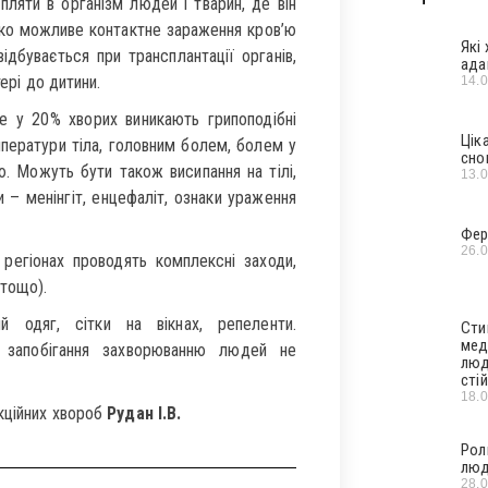
апляти в організм людей і тварин, де він
дко можливе контактне зараження кров’ю
Які
ідбувається при трансплантації органів,
ада
ері до дитини.
14.
е у 20% хворих виникають грипоподібні
Цік
ператури тіла, головним болем, болем у
сно
єю. Можуть бути також висипання на тілі,
13.
 – менінгіт, енцефаліт, ознаки ураження
Фер
26.
 регіонах проводять комплексні заходи,
оліт тощо).
й одяг, сітки на вікнах, репеленти.
Сти
мед
я запобігання захворюванню людей не
люд
стій
18.
кційних хвороб
Рудан І.В.
Рол
люд
28.