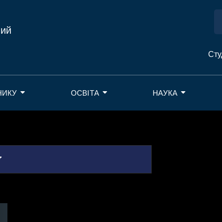
ний
Сту
НИКУ
ОСВІТА
НАУКА
у