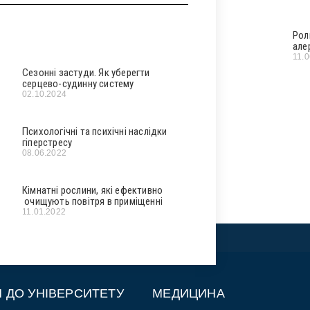
Рол
але
11.
Сезонні застуди. Як уберегти
серцево-судинну систему
02.10.2024
Психологічні та психічні наслідки
гіперстресу
08.06.2022
Кімнатні рослини, які ефективно
очищують повітря в приміщенні
11.01.2022
П ДО УНІВЕРСИТЕТУ
МЕДИЦИНА