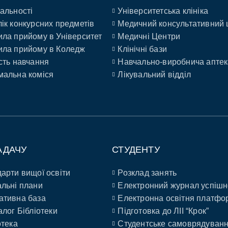
альності
Університетська клініка
ік конкурсних предметів
Медичний консультативний 
ла прийому в Університет
Медичні Центри
ла прийому в Коледж
Клінічні бази
сть навчання
Навчально-виробнича аптек
альна коміся
Лікувальний відділ
АДАЧУ
СТУДЕНТУ
арти вищої освіти
Розклад занять
льні плани
Електронний журнал успішн
ативна база
Електронна освітня платфо
алог Бібліотеки
Підготовка до ЛІІ “Крок”
отека
Студентське самоврядуван