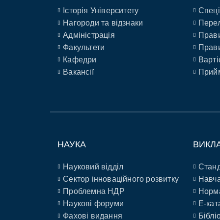
Історія Університету
Спеці
Нагороди та відзнаки
Перел
Адміністрація
Прави
Факультети
Прави
Кафедри
Варті
Вакансії
Прийм
НАУКА
ВИКЛ
Науковий відділ
Станд
Сектор інноваційного розвитку
Навча
Проблемна НДР
Норм
Наукові форуми
E-кат
Фахові видання
Біблі