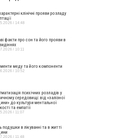
 характерні клінічні прояви розладу
птації
05.2026
14:48
аві факти про сон та його прояви в
видіннях
07.2026
10:11
менти меду та його компоненти
06.2026
10:52
гматизація психічних розладів у
ичному середовищі: від «залізної
ини» до культури ментальної
кості та емпатії
05.2026
11:07
ь подушки в лікуванні та в житті
ини
07.2026
11:48