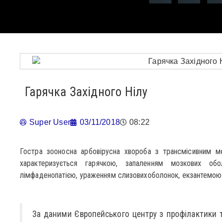
Гарячка Західного Нілу
Super User
03/11/2018
08:22
Гостра зооносна арбовірусна хвороба з трансмісивним ме
характеризується гарячкою, запаленням мозкових об
лімфаденопатією, ураженням слизовихоболонок, екзантемою
За даними Європейського центру з профілактики т