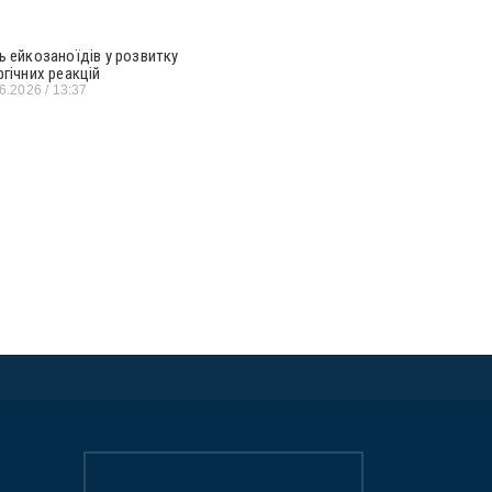
ь ейкозаноїдів у розвитку
ргічних реакцій
06.2026
13:37