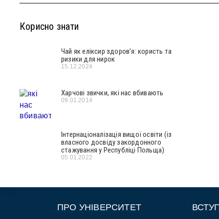
Корисно знати
Чай як еліксир здоров’я: користь та
ризики для нирок
15.12.2024
Харчові звички, які нас вбивають
09.01.2014
Інтернаціоналізація вищої освіти (із
власного досвіду закордонного
стажування у Республіці Польща)
05.01.2022
ПРО УНІВЕРСИТЕТ
ВСТУ