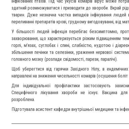
інфікованих птахів. Під час укусів комарів вірус може потр
здатний розмножуватися і призводити до хвороби. Вкрай рі
тварин. Дуже незначна частка випадків інфікування людей в
переливанні препаратів крові, грудному вигодовуванні, від мат
У більшості людей інфекція перебігає безсимптомно, прот
захворювання, що характеризується різким підвищенням тем
горлі, м’язах, суглобах і спині, слабкістю, нудотою і діаре
збільшення печінки та селезінки, ураження нервової системи
головного мозку (розлади свідомості, парези, паралічі).
Щоб уберегтися від гарячки Західного Нілу, в ендемічних
направлені на зниження чисельності комарів (осушення б
Для індивідуальної профілактики застосовують захисни
Специфічного лікування хвороби не існує. Вакцина дл
розроблена.
Підготувала асистент кафедри внутрішньої медицини та інфе