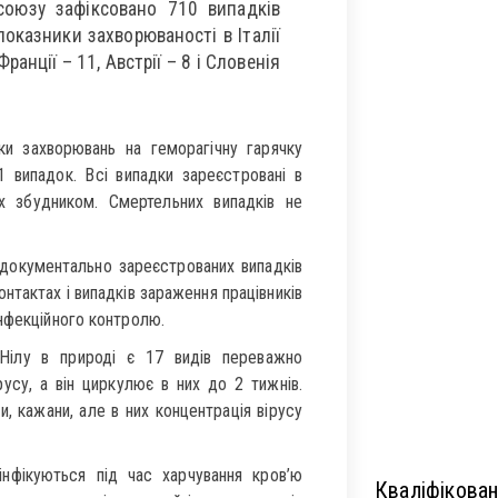
союзу зафіксовано 710 випадків
показники захворюваності в Італії
 Франції – 11, Австрії – 8 і Словенія
ки захворювань на геморагічну гарячку
1 випадок. Всі випадки зареєстровані в
них збудником. Смертельних випадків не
 документально зареєстрованих випадків
нтактах і випадків зараження працівників
інфекційного контролю.
Нілу в природі є 17 видів переважно
ірусу, а він циркулює в них до 2 тижнів.
, кажани, але в них концентрація вірусу
інфікуються під час харчування кров’ю
Кваліфікован