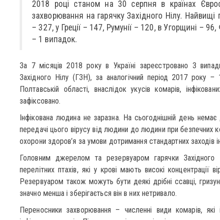
2018 році станом на 30 серпня в країнах Євро
захворювання на гарячку Західного Нілу. Найвищі 
– 327, у Греції – 147, Румунії – 120, в Угорщині – 96,
– 1 випадок.
За 7 місяців 2018 року в Україні зареєстровано 3 випад
Західного Нілу (ГЗН), за аналогічний період 2017 року – 
Полтавській області, внаслідок укусів комарів, інфікова
зафіксовано.
Інфікована людина не заразна. На сьогоднішній день немає
передачі цього вірусу від людини до людини при безпечних ко
охорони здоров’я за умови дотримання стандартних заходів 
Головним джерелом та резервуаром гарячки Західного 
перелітних птахів, які у крові мають високі концентрації в
Резервуаром також можуть бути деякі дрібні ссавці, гризуни
значно менша і зберігається він в них нетривало.
Переносники захворювання – численні види комарів, які 