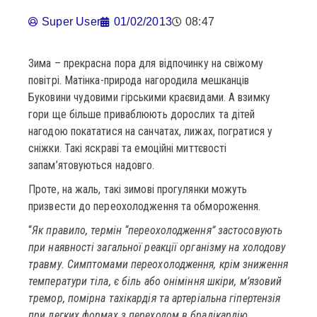
Super User
01/02/2013
08:47
Зима – прекрасна пора для відпочинку на свіжому
повітрі. Матінка-природа нагородила мешканців
Буковини чудовими гірськими краєвидами. А взимку
гори ще більше приваблюють дорослих та дітей
нагодою покататися на санчатах, лижах, погратися у
сніжки. Такі яскраві та емоційні миттєвості
запам’ятовуються надовго.
Проте, на жаль, такі зимові прогулянки можуть
призвести до переохолодження та обмороження.
“
Як правило, термін “переохолодження” застосовують
при наявності загальної реакції організму на холодову
травму. Симптомами переохолодження, крім зниження
температури тіла, є біль або оніміння шкіри, м’язовий
тремор, помірна тахікардія та артеріальна гіпертензія
при легких формах з переходом в брадікардію,