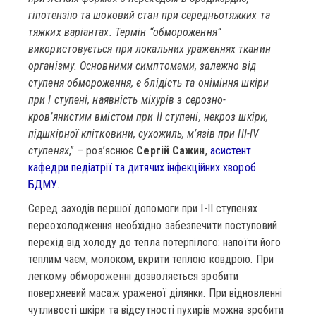
гіпотензію та шоковий стан при середньотяжких та
тяжких варіантах. Термін “обмороження”
використовується при локальних ураженнях тканин
організму. Основними симптомами, залежно від
ступеня обмороження, є блідість та оніміння шкіри
при І ступені, наявність міхурів з серозно-
кров’янистим вмістом при ІІ ступені, некроз шкіри,
підшкірної клітковини, сухожиль, м’язів при ІІІ-ІV
ступенях
,” – роз’яснює
Сергій Сажин
,
асистент
кафедри педіатрії та дитячих інфекційних хвороб
БДМУ
.
Серед заходів першої допомоги при І-ІІ ступенях
переохолодження необхідно забезпечити поступовий
перехід від холоду до тепла потерпілого: напоїти його
теплим чаєм, молоком, вкрити теплою ковдрою. При
легкому обмороженні дозволяється зробити
поверхневий масаж ураженої ділянки. При відновленні
чутливості шкіри та відсутності пухирів можна зробити