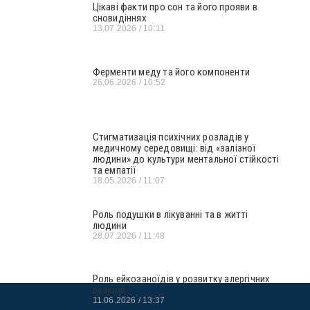
Цікаві факти про сон та його прояви в
сновидіннях
13.07.2026
10:11
Ферменти меду та його компоненти
26.06.2026
10:52
Стигматизація психічних розладів у
медичному середовищі: від «залізної
людини» до культури ментальної стійкості
та емпатії
18.05.2026
11:07
Роль подушки в лікуванні та в житті
людини
28.07.2026
11:48
Роль ейкозаноїдів у розвитку алергічних
реакцій
11.06.2026
13:37