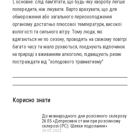
І, основне: слід пам’ятати, що будь-яку хворобу легше
попередити, ніж лікувати. Варто врахувати, що для
обмороження або загального переохолодження
організму достатньо плюсової температури, високої
вологості та сильного вітру. Тому люди, які
вдягаються не по сезону, проводять на свіжому повітрі
багато часу та мало рухаються, поєднують відпочинок
на природі з вживанням алкоголю, підвищують ризик
постраждати від “холодового травматизму”
Корисно знати
До міжнародного дня розсіяного склерозу
26.05 «Депресивні стани при розсіяному
склерозі (РС). Шляхи подолання»
26.05.2022