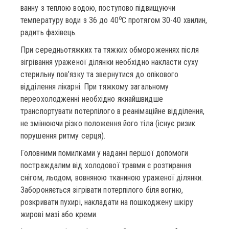
ванну з теплою водою, поступово підвищуючи
о
температуру води з 36 до 40
С протягом 30-40 хвилин,
радить фахівець.
При середньотяжких та тяжких обмороженнях після
зігрівання ураженої ділянки необхідно накласти суху
стерильну пов’язку та звернутися до опікового
відділення лікарні. При тяжкому загальному
переохолодженні необхідно якнайшвидше
транспортувати потерпілого в реанімаційне відділення,
не змінюючи різко положення його тіла (існує ризик
порушення ритму серця).
Головними помилками у наданні першої допомоги
постраждалим від холодової травми є розтирання
снігом, льодом, вовняною тканиною ураженої ділянки.
Забороняється зігрівати потерпілого біля вогню,
розкривати пухирі, накладати на пошкоджену шкіру
жирові мазі або креми.