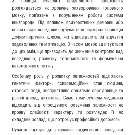
З позицій сучасної нейробіології залежність
розглядається як хронічне захворювання головного
мозку, пов’язане з порушенням роботи системи
винагороди. Під впливом психоактивних речовин або
певних видів поведінки відбувається надмірна активація
дофамінергічних шляхів, які відповідають за відчуття
задоволення та мотивацію. З часом мозок адаптується
до цих змін, що призводить до зниження контролю над
поведінкою, розвитку толерантності та формування
патологічного потягу.
Особливу роль у розвитку залежностей відіграють
генетичні фактори, психоемоційний стан людини,
стресові події, несприятливе соціальне середовище та
ранній досвід дитинства. Саме тому сучасна медицина
відходить від спрощеного розуміння залежності як
прояву слабкості характеру та розглядає її як
складний розлад, що потребує професійної допомоги.
Сучасні підходи до лікування аддиктивної поведінки