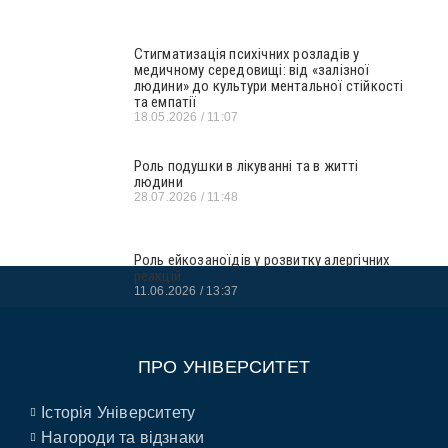
Стигматизація психічних розладів у
медичному середовищі: від «залізної
людини» до культури ментальної стійкості
та емпатії
18.05.2026
11:07
Роль подушки в лікуванні та в житті
людини
28.07.2026
11:48
Роль ейкозаноїдів у розвитку алергічних
реакцій
11.06.2026
13:37
ПРО УНІВЕРСИТЕТ
Історія Університету
Нагороди та відзнаки