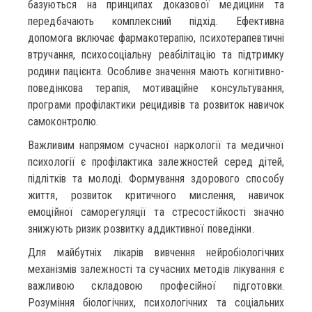
базуються на принципах доказової медицини та
передбачають комплексний підхід. Ефективна
допомога включає фармакотерапію, психотерапевтичні
втручання, психосоціальну реабілітацію та підтримку
родини пацієнта. Особливе значення мають когнітивно-
поведінкова терапія, мотиваційне консультування,
програми профілактики рецидивів та розвиток навичок
самоконтролю.
Важливим напрямом сучасної наркології та медичної
психології є профілактика залежностей серед дітей,
підлітків та молоді. Формування здорового способу
життя, розвиток критичного мислення, навичок
емоційної саморегуляції та стресостійкості значно
знижують ризик розвитку аддиктивної поведінки.
Для майбутніх лікарів вивчення нейробіологічних
механізмів залежності та сучасних методів лікування є
важливою складовою професійної підготовки.
Розуміння біологічних, психологічних та соціальних