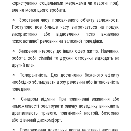
користування соціальними мережами чи азартні ігри),
але не може цього зробити.
🔹 Зростання часу, присвяченого об’єкту залежності.
Поступово все більше часу витрачається на пошук,
використання або відновлення після вживання
психоактивної речовини чи залежної поведінки.
🔹 Зниження інтересу до інших сфер життя. Навчання,
робота, хобі, сімейні та дружні стосунки відходять на
другий план.
🔹 Толерантність. Для досягнення бажаного ефекту
необхідно збільшувати дозу речовини або інтенсивність
поведінки.
🔹 Синдром відміни. При припиненні вживання або
неможливості реалізувати звичну поведінку виникають
дратівливість, тривога, пригнічений настрій, безсоння
або фізичний дискомфорт.
🔹 Продовження поведінки попри негативні наслідки.