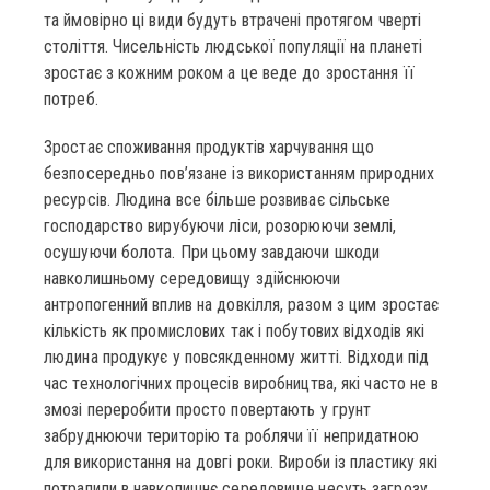
та ймовірно ці види будуть втрачені протягом чверті
століття. Чисельність людської популяції на планеті
зростає з кожним роком а це веде до зростання її
потреб.
Зростає споживання продуктів харчування що
безпосередньо пов’язане із використанням природних
ресурсів. Людина все більше розвиває сільське
господарство вирубуючи ліси, розорюючи землі,
осушуючи болота. При цьому завдаючи шкоди
навколишньому середовищу здійснюючи
антропогенний вплив на довкілля, разом з цим зростає
кількість як промислових так і побутових відходів які
людина продукує у повсякденному житті. Відходи під
час технологічних процесів виробництва, які часто не в
змозі переробити просто повертають у грунт
забруднюючи територію та роблячи її непридатною
для використання на довгі роки. Вироби із пластику які
потрапили в навколишнє середовище несуть загрозу