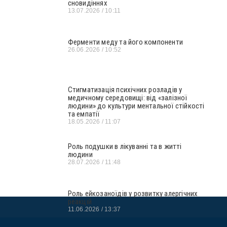
сновидіннях
13.07.2026
10:11
Ферменти меду та його компоненти
26.06.2026
10:52
Стигматизація психічних розладів у
медичному середовищі: від «залізної
людини» до культури ментальної стійкості
та емпатії
18.05.2026
11:07
Роль подушки в лікуванні та в житті
людини
28.07.2026
11:48
Роль ейкозаноїдів у розвитку алергічних
реакцій
11.06.2026
13:37