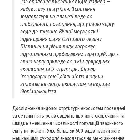
час спалення викопних видів палива —
нафти, газу та вугілля. Зростання
температури на планеті веде до
глобального потепління, що у свою чергу
веде до танення Вічної мерзлоти і
підвищення рівня Світового океану.
Підвищення рівня води загрожує
підтопленням прибережних територій, що у
свою чергу приведе до змін природних
екосистем та їх структури. Своєю
‘‘господарською’’ діяльністю людина
впливає на склад екосистем та видове
біорізноманіття.
Дослідження видової структури екосистем проведені
за останні п’ять років свідчать про його скорочення та
швидке зменшення чисельності популяцій тваринного
світу на планеті. Уже більш як 500 видів тварин які є
мешканцями суходолу знаходяться на межі зникнення