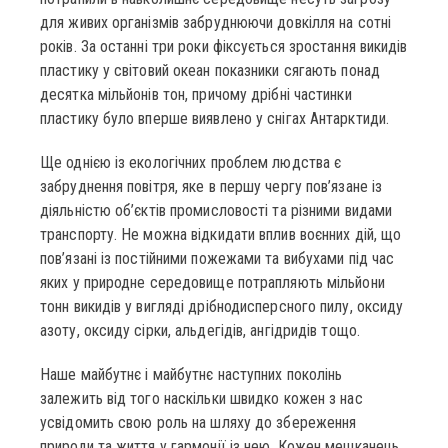
для живих організмів забруднюючи довкілля на сотні
років. За останні три роки фіксується зростання викидів
пластику у світовий океан показники сягають понад
десятка мільйонів тон, причому дрібні частинки
пластику було вперше виявлено у снігах Антарктиди.
Ще однією із екологічних проблем людства є
забруднення повітря, яке в першу чергу пов’язане із
діяльністю об’єктів промисловості та різними видами
транспорту. Не можна відкидати вплив воєнних дій, що
пов’язані із постійними пожежами та вибухами під час
яких у природне середовище потрапляють мільйони
тонн викидів у вигляді дрібнодисперсного пилу, оксиду
азоту, оксиду сірки, альдегідів, ангідридів тощо.
Наше майбутнє і майбутнє наступних поколінь
залежить від того наскільки швидко кожен з нас
усвідомить свою роль на шляху до збереження
природи та життя у гармонії із нею. Кожен мешканець