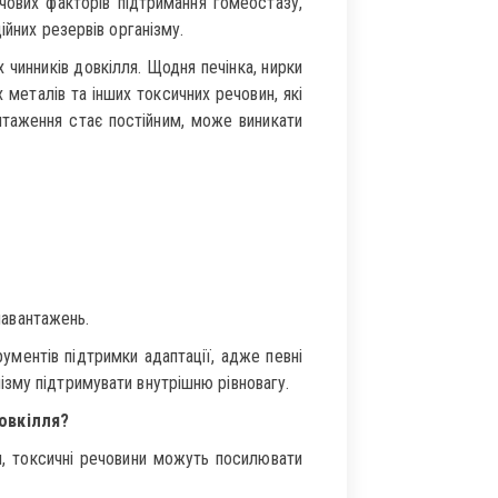
чових факторів підтримання гомеостазу,
ійних резервів організму.
 чинників довкілля. Щодня печінка, нирки
 металів та інших токсичних речовин, які
нтаження стає постійним, може виникати
навантажень.
ументів підтримки адаптації, адже певні
зму підтримувати внутрішню рівновагу.
овкілля?
я, токсичні речовини можуть посилювати