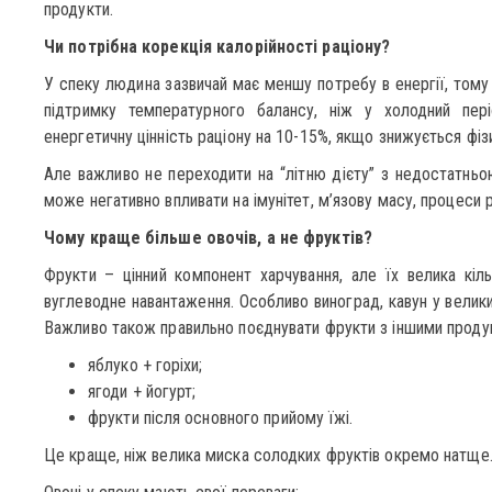
продукти.
Чи потрібна корекція калорійності раціону?
У спеку людина зазвичай має меншу потребу в енергії, тому
підтримку температурного балансу, ніж у холодний пер
енергетичну цінність раціону на 10-15%, якщо знижується фізи
Але важливо не переходити на “літню дієту” з недостатньою
може негативно впливати на імунітет, м’язову масу, процеси р
Чому краще більше овочів, а не фруктів?
Фрукти – цінний компонент харчування, але їх велика кі
вуглеводне навантаження. Особливо виноград, кавун у великих 
Важливо також правильно поєднувати фрукти з іншими продук
яблуко + горіхи;
ягоди + йогурт;
фрукти після основного прийому їжі.
Це краще, ніж велика миска солодких фруктів окремо натще