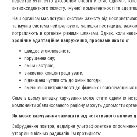
перестає бути суто джерелом енергії й стає одним із клю
антиоксидантного захисту, імунної компетентності та адаптац
Наш організм має потужні системи захисту від несприятливих
та імунна система нейтралізують залишки пестицидів, важких
потрапляють в організм різними шляхами. Однак, коли нава
хронічне адаптаційне напруження
, проявами якого є
:
швидка втомлюваність;
порушення сну;
зміни настрою;
зниження концентрації уваги;
підвищена чутливість до зміни погоди;
зменшення витривалості до фізичних і психоемоційних 
Саме в цьому випадку харчування може стати одним із інстр
компоненти збалансованого раціону можуть допомогти органі
Як може харчування захищати від негативного впливу д
Забруднення повітря, надмірне ультрафіолетове опроміненн
утворення вільних радикалів. Їм протидіють: