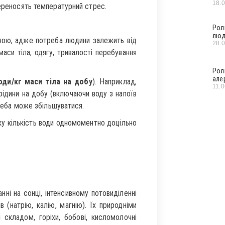
18.
переносять температурний стрес.
Рол
люд
ьною, адже потреба людини залежить від
28.
 маси тіла, одягу, тривалості перебування
Рол
але
оди/кг маси тіла на добу
). Наприклад,
11.
ідини на добу (включаючи воду з напоїв
треба може збільшуватися.
ку кількість води одномоментно доцільно
анні на сонці, інтенсивному потовиділенні
 (натрію, калію, магнію). Їх природніми
 складом, горіхи, бобові, кисломолочні