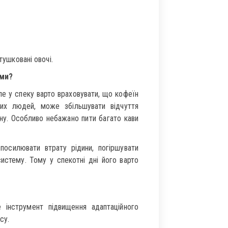
тушковані овочі.
ами?
ле у спеку варто враховувати, що кофеїн
их людей, може збільшувати відчуття
ну. Особливо небажано пити багато кави
осилювати втрату рідини, погіршувати
истему. Тому у спекотні дні його варто
 інструмент підвищення адаптаційного
су.