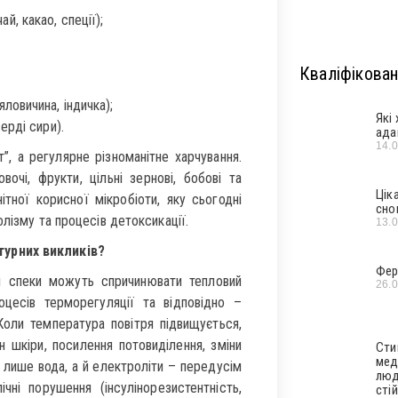
й, какао, спеції);
Кваліфікован
яловичина, індичка);
Які
верді сири).
ада
14.
”, а регулярне різноманітне харчування.
очі, фрукти, цільні зернові, бобові та
Цік
тної корисної мікробіоти, яку сьогодні
сно
лізму та процесів детоксикації.
13.
турних викликів?
Фер
лі спеки можуть спричинювати тепловий
26.
цесів терморегуляції та відповідно –
Коли температура повітря підвищується,
 шкіри, посилення потовиділення, зміни
Сти
мед
 лише вода, а й електроліти – передусім
люд
чні порушення (інсулінорезистентність,
стій