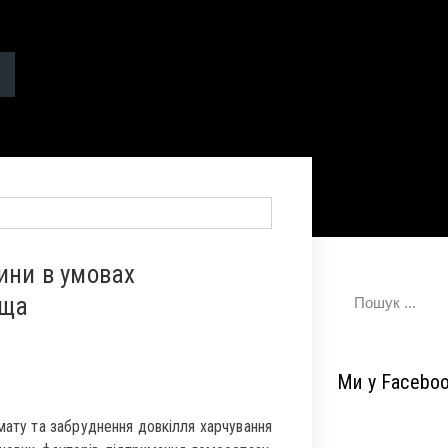
дини в умовах
ища
Ми у Facebo
мату та забруднення довкілля харчування