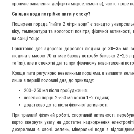
хронічне запалення, дефіцити мікроелементів), часто гірше 
Скільки води потрібно пити у спеку?
Поширена порада “пийте 2 літри води” є занадто універсал
віку, температури та вологості повітря, фізичної активності,
на сонці тощо.
Орієнтовно для здорової дорослої людини це
30–35 мл в
людина з масою 70 кг має базову потребу близько 2–2,5 л р
та їжі), але в спекотні дні та при фізичному навантаженні по
Краще пити регулярно невеликими порціями, а випивати вели
лише в першій половині дня, до прикладу:
200–250 мл після пробудження;
невеликі порції 25-50 мл кожні 1–2 години;
додатково до та після фізичної активності.
При тривалій фізичній роботі, спортивній активності, перебув
варто звернути увагу на достатнє надходження електролітів
джерелами є овочі, зелень, мінеральні води з відповідним