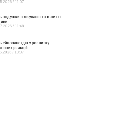
05.2026
11:07
ь подушки в лікуванні та в житті
ини
07.2026
11:48
ь ейкозаноїдів у розвитку
ргічних реакцій
06.2026
13:37