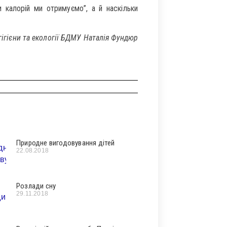
и калорій ми отримуємо”, а й наскільки
гігієни та екології БДМУ Наталія Фундюр
Природне вигодовування дітей
22.08.2018
Розлади cну
29.11.2018