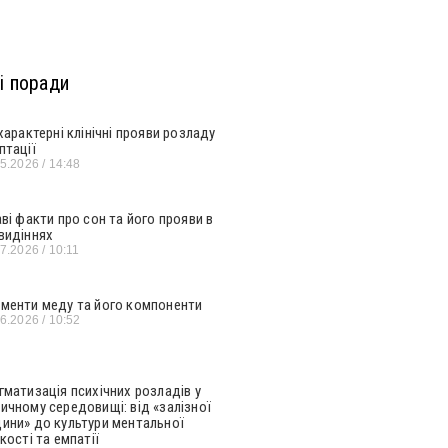
і поради
 характерні клінічні прояви розладу
птації
05.2026
14:48
аві факти про сон та його прояви в
видіннях
07.2026
10:11
менти меду та його компоненти
06.2026
10:52
гматизація психічних розладів у
ичному середовищі: від «залізної
ини» до культури ментальної
кості та емпатії