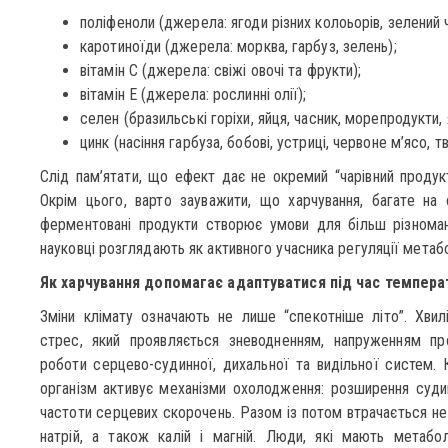
поліфеноли (джерела: ягоди різних колоьорів, зелений ча
каротиноїди (джерела: морква, гарбуз, зелень);
вітамін С (джерела: свіжі овочі та фрукти);
вітамін E (джерела: рослинні олії);
селен (бразильські горіхи, яйця, часник, морепродукти, 
цинк (насіння гарбуза, бобові, устриці, червоне м’ясо, т
Слід пам’ятати, що ефект дає не окремий “чарівний продукт
Окрім цього, варто зауважити, що харчування, багате на ов
ферментовані продукти створює умови для більш різномані
науковці розглядають як активного учасника регуляції метабо
Як харчування допомагає адаптуватися під час темпера
Зміни клімату означають не лише “спекотніше літо”. Хви
стрес, який проявляється зневодненням, напруженням про
роботи серцево-судинної, дихальної та видільної систем. 
організм активує механізми охолодження: розширення судин
частоти серцевих скорочень. Разом із потом втрачається не
натрій, а також калій і магній. Люди, які мають метаболі