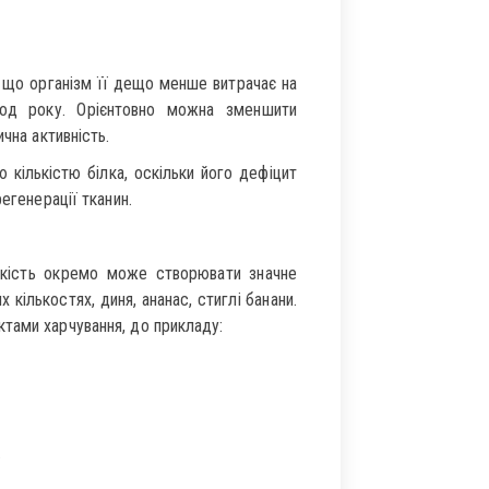
 що організм її дещо менше витрачає на
іод року. Орієнтовно можна зменшити
чна активність.
 кількістю білка, оскільки його дефіцит
егенерації тканин.
лькість окремо може створювати значне
кількостях, диня, ананас, стиглі банани.
тами харчування, до прикладу:
.