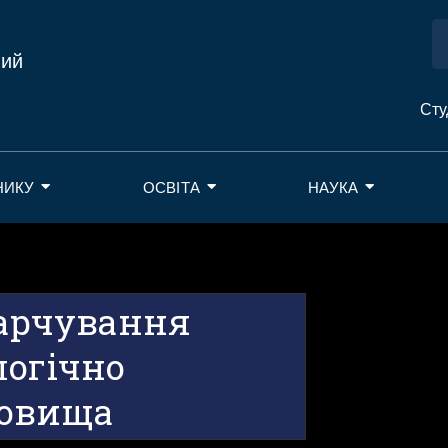
ний
Сту
НИКУ
ОСВІТА
НАУКА
харчування
логічно
довища