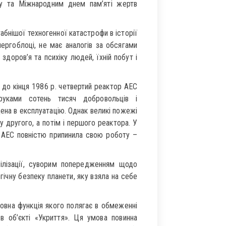
у та Міжнародним днем пам’яті жертв
нішої техногенної катастрофи в історії
ергоблоці, не має аналогів за обсягами
доров’я та психіку людей, їхній побут і
 до кінця 1986 р. четвертий реактор АЕС
руками сотень тисяч добровольців і
дена в експлуатацію. Однак великі пожежі
ку другого, а потім і першого реактора. У
а АЕС повністю припинила свою роботу –
лізації, суворим попередженням щодо
гічну безпеку планети, яку взяла на себе
овна функція якого полягає в обмеженні
в об’єкті «Укриття». Ця умова повинна