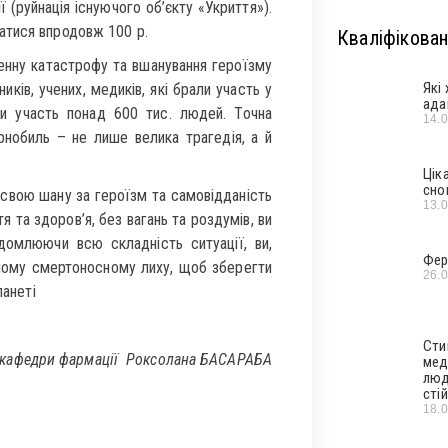
ії (руйнація існуючого об’єкту «Укриття»).
атися впродовж 100 р.
Кваліфікован
генну катастрофу та вшанування героїзму
Які
ків, учених, медиків, які брали участь у
ада
зяли участь понад 600 тис. людей. Точна
14.
рнобиль – не лише велика трагедія, а й
Цік
сно
свою шану за героїзм та самовідданість
13.
 та здоров’я, без вагань та роздумів, ви
ідомлюючи всю складність ситуації, ви,
Фер
ному смертоносному лиху, щоб зберегти
26.
ланеті
Сти
 кафедри фармації Роксолана БАСАРАБА
мед
люд
стій
18.