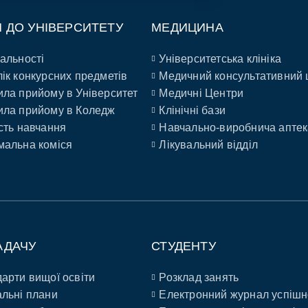
П ДО УНІВЕРСИТЕТУ
МЕДИЦИНА
альності
Університетська клініка
ік конкурсних предметів
Медичний консультативний 
ла прийому в Університет
Медичні Центри
ла прийому в Коледж
Клінічні бази
сть навчання
Навчально-виробнича аптек
альна коміся
Лікувальний відділ
АДАЧУ
СТУДЕНТУ
арти вищої освіти
Розклад занять
льні плани
Електронний журнал успішн