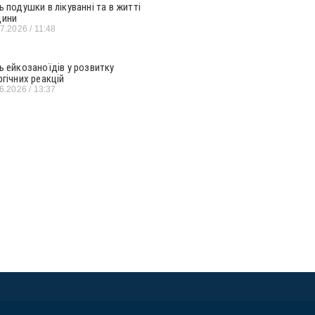
ь подушки в лікуванні та в житті
ини
07.2026
11:48
ь ейкозаноїдів у розвитку
ргічних реакцій
06.2026
13:37