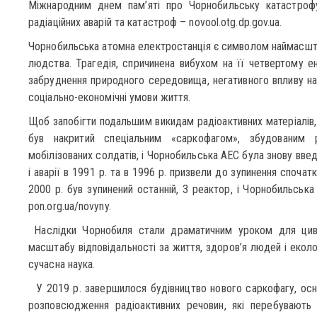
Міжнародним днем пам’яті про Чорнобильську катастроф
радіаційних аварій та катастроф – novool.otg.dp.gov.ua.
Чорнобильська атомна електростанція є символом наймасштаб
людства. Трагедія, спричинена вибухом на її четвертому ен
забруднення природного середовища, негативного впливу на з
соціально-економічні умови життя.
Щоб запобігти подальшим викидам радіоактивних матеріалів,
був накритий спеціальним «саркофагом», збудованим 
мобілізованих солдатів, і Чорнобильська АЕС була знову вве
і аварії в 1991 р. та в 1996 р. призвели до зупинення спочат
2000 р. був зупинений останній, 3 реактор, і Чорнобильськ
pon.org.ua/novyny.
Наслідки Чорнобиля стали драматичним уроком для циві
масштабу відповідальності за життя, здоров’я людей і еколо
сучасна наука.
У 2019 р. завершилося будівництво нового саркофагу, осн
розповсюдження радіоактивних речовин, які перебувають 