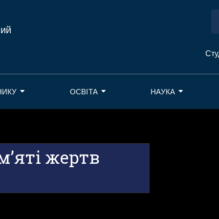
ний
Сту
НИКУ
ОСВІТА
НАУКА
’яті жертв