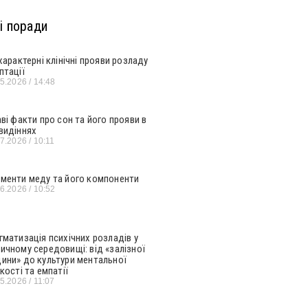
і поради
 характерні клінічні прояви розладу
птації
05.2026
14:48
аві факти про сон та його прояви в
видіннях
07.2026
10:11
менти меду та його компоненти
06.2026
10:52
гматизація психічних розладів у
ичному середовищі: від «залізної
ини» до культури ментальної
кості та емпатії
05.2026
11:07