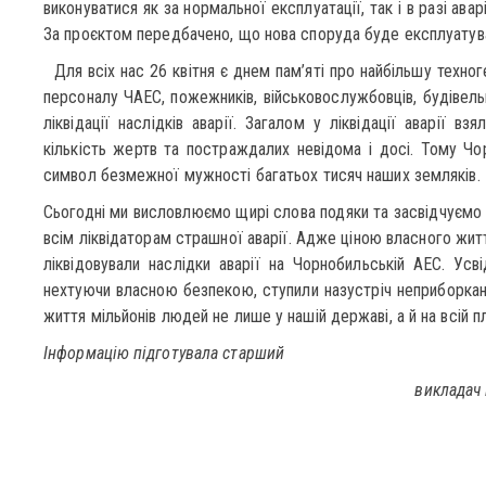
виконуватися як за нормальної експлуатації, так і в разі авар
За проєктом передбачено, що нова споруда буде експлуатув
Для всіх нас 26 квітня є днем пам’яті про найбільшу техно
персоналу ЧАЕС, пожежників, військовослужбовців, будівельни
ліквідації наслідків аварії. Загалом у ліквідації аварії в
кількість жертв та постраждалих невідома і досі. Тому Чо
символ безмежної мужності багатьох тисяч наших земляків.
Сьогодні ми висловлюємо щирі слова подяки та засвідчуємо 
всім ліквідаторам страшної аварії. Адже ціною власного життя
ліквідовували наслідки аварії на Чорнобильській АЕС. Усв
нехтуючи власною безпекою, ступили назустріч неприборка
життя мільйонів людей не лише у нашій державі, а й на всій п
Інформацію підготувала старший
викладач