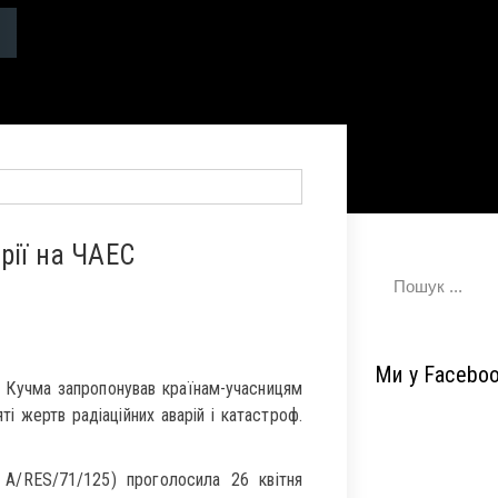
рії на ЧАЕС
Ми у Facebo
д Кучма запропонував країнам-учасницям
і жертв радіаційних аварій і катастроф.
A/RES/71/125) проголосила 26 квітня