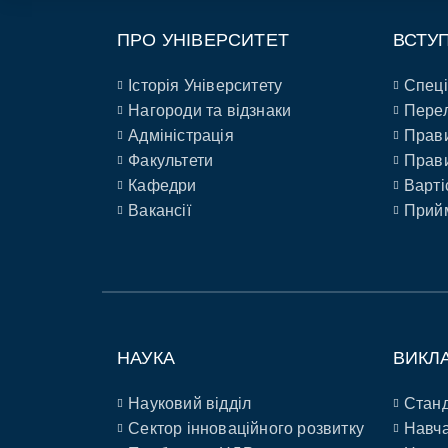
ПРО УНІВЕРСИТЕТ
ВСТУ
Історія Університету
Спеці
Нагороди та відзнаки
Перел
Адміністрація
Прави
Факультети
Прави
Кафедри
Варті
Вакансії
Прийм
НАУКА
ВИКЛ
Науковий відділ
Станд
Сектор інноваційного розвитку
Навча