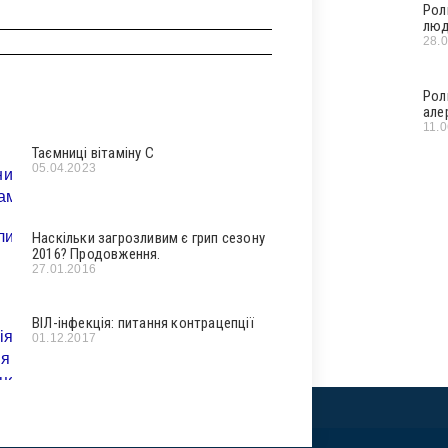
Рол
люд
28.
Рол
але
11.
Таємниці вітаміну С
05.04.2023
Наскільки загрозливим є грип сезону
2016? Продовження.
27.01.2016
ВІЛ-інфекція: питання контрацепції
01.12.2017