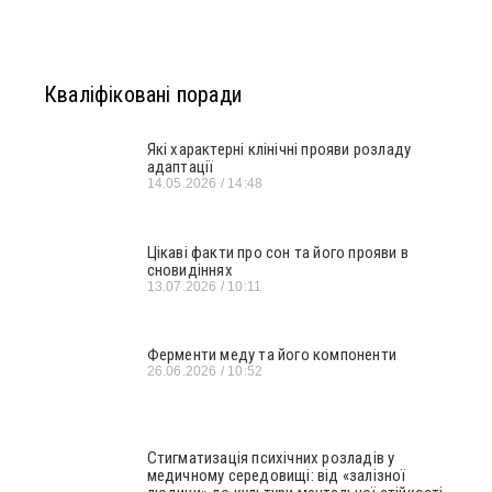
Кваліфіковані поради
Які характерні клінічні прояви розладу
адаптації
14.05.2026
14:48
Цікаві факти про сон та його прояви в
сновидіннях
13.07.2026
10:11
Ферменти меду та його компоненти
26.06.2026
10:52
Стигматизація психічних розладів у
медичному середовищі: від «залізної