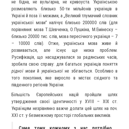
не бідна, не вульгарна, не кривоуста. Українською
розмовляють близько 50-ти мільйонів українців в
Україні й поза її межами, а „Великий тлумачний словник
української мови” налічує близько 200000 слів (для
порівняння: мова Т.Шевченка, О.Пушкіна, М.Емінеску –
близько 20000 тис. слів, мова пересічного українця – 7
– 10000 слів). Отже, українська мова живе й
розвивається, але існує ще низка проблем.
Русифікація, що насаджувалася за радянських часів,
зробила свою справу: для багатьох українців поняття
рідної мови
й
української
не збігаються. Особливо в
того покоління, яке виросло в містах східного та
південного регіонів України.
Більшість Європейських націй пройшли шлях
утвердження своєї ідентичності у ХVІІІ – ХІХ ст.
Українцям незрівнянно важче долати цей шлях на поч.
ХХІ ст. у безмежному просторі глобальних викликів.
Саме тому кожному з нас потрібно