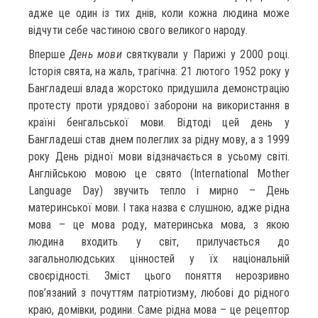
адже це один із тих днів, коли кожна людина може
відчути себе частиною свого великого народу.
Вперше
День мови
святкували у Парижі у 2000 році.
Історія свята, на жаль, трагічна: 21 лютого 1952 року у
Бангладеші влада жорстоко придушила демонстрацію
протесту проти урядової заборони на використання в
країні бенгальської мови. Відтоді цей день у
Бангладеші став днем полеглих за рідну мову, а з 1999
року День рідної мови відзначається в усьому світі.
Англійською мовою це свято (International Mother
Language Day) звучить тепло і мирно – День
материнської мови. І така назва є слушною, адже рідна
мова – це мова роду, материнська мова, з якою
людина входить у світ, прилучається до
загальнолюдських цінностей у їх національній
своєрідності. Зміст цього поняття нерозривно
пов’язаний з почуттям патріотизму, любові до рідного
краю, домівки, родини. Саме рідна мова – це рецептор