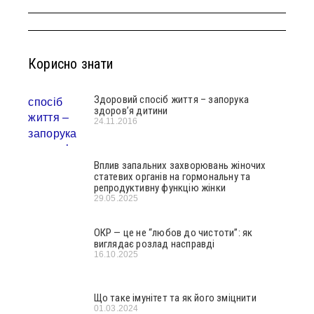
Корисно знати
Здоровий спосіб життя – запорука
здоров’я дитини
24.11.2016
Вплив запальних захворювань жіночих
статевих органів на гормональну та
репродуктивну функцію жінки
29.05.2025
ОКР — це не “любов до чистоти”: як
виглядає розлад насправді
16.10.2025
Що таке імунітет та як його зміцнити
01.03.2024