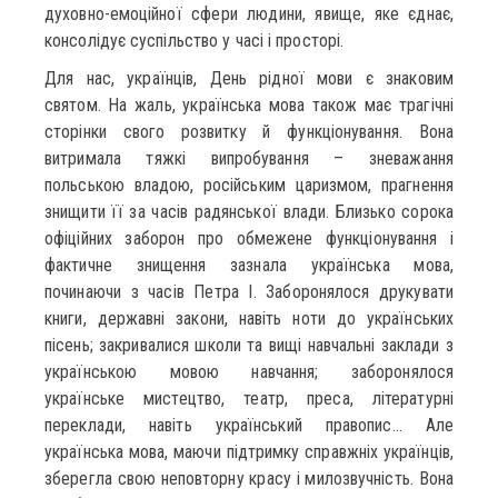
духовно-емоційної сфери людини, явище, яке єднає,
консолідує суспільство у часі і просторі.
Для нас, українців, День рідної мови є знаковим
святом. На жаль, українська мова також має трагічні
сторінки свого розвитку й функціонування. Вона
витримала тяжкі випробування – зневажання
польською владою, російським царизмом, прагнення
знищити її за часів радянської влади. Близько сорока
офіційних заборон про обмежене функціонування і
фактичне знищення зазнала українська мова,
починаючи з часів Петра І. Заборонялося друкувати
книги, державні закони, навіть ноти до українських
пісень; закривалися школи та вищі навчальні заклади з
українською мовою навчання; заборонялося
українське мистецтво, театр, преса, літературні
переклади, навіть український правопис… Але
українська мова, маючи підтримку справжніх українців,
зберегла свою неповторну красу і милозвучність. Вона