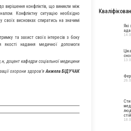
до вирішення конфліктів, що виникли між
Кваліфікован
налом. Конфліктну ситуацію необхідно
 у своїх висновках спиратись на значимі
Які
ада
14.
римку та захист своїх інтересів з боку
я якості надання медичної допомоги
Цік
сно
13.
д.н, доцент кафедри соціальної медицини
ізації охорони здоров’я
Анжела БІДУЧАК
Фер
26.
Сти
мед
люд
стій
18.