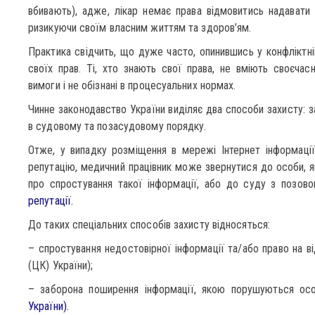
вбивають), адже, лікар немає права відмовитись надавати 
ризикуючи своїм власним життям та здоров’ям.
Практика свідчить, що дуже часто, опинившись у конфліктній
своїх прав. Ті, хто знають свої права, не вміють своєча
вимоги і не обізнані в процесуальних нормах.
Чинне законодавство України виділяє два способи захисту: за
в судовому та позасудовому порядку.
Отже, у випадку розміщення в мережі Інтернет інформації,
репутацію, медичний працівник може звернутися до особи, я
про спростування такої інформації, або до суду з позо
репутації.
До таких спеціальних способів захисту відносяться:
– спростування недостовірної інформації та/або право на в
(ЦК) України);
– заборона поширення інформації, якою порушуються ос
України).