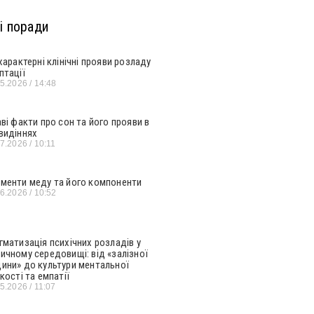
і поради
 характерні клінічні прояви розладу
птації
05.2026
14:48
аві факти про сон та його прояви в
видіннях
07.2026
10:11
менти меду та його компоненти
06.2026
10:52
гматизація психічних розладів у
ичному середовищі: від «залізної
ини» до культури ментальної
кості та емпатії
05.2026
11:07