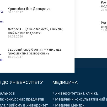
Рол
люд
Кіршенблат Яків Давидович
28.
06.10.2017
Рол
але
Депресія – це не слабкість, а виклик,
11.
який можна подолати
24.03.2026
Здоровий спосіб життя – найкраща
профілактика захворювань
10.02.2017
П ДО УНІВЕРСИТЕТУ
МЕДИЦИНА
альності
Університетська клініка
ік конкурсних предметів
Медичний консультативний 
ла прийому в Університет
Медичні Центри