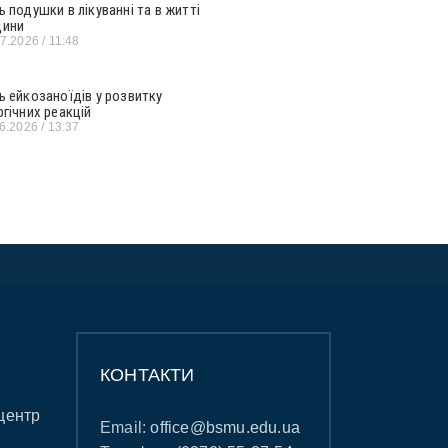
ь подушки в лікуванні та в житті
ини
07.2026
11:48
ь ейкозаноїдів у розвитку
ргічних реакцій
06.2026
13:37
КОНТАКТИ
центр
Email:
office@bsmu.edu.ua