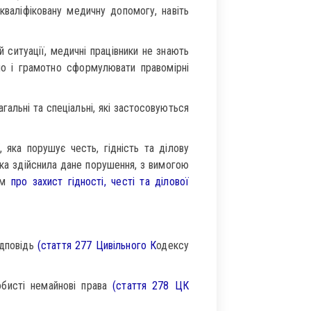
кваліфіковану медичну допомогу, навіть
 ситуації, медичні працівники не знають
сно і грамотно сформулювати правомірні
гальні та спеціальні, які застосовуються
 яка порушує честь, гідність та ділову
ка здійснила дане порушення, з вимогою
вом
про захист гідності, честі та ділової
ідповідь
(стаття 277 Цивільного К
одексу
обисті немайнові права
(стаття 278 ЦК