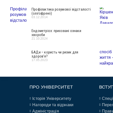
Профілактика розумової відсталості
(олігофренії)
03.12.2014
Ендометріоз: приховані ознаки
хвороби
21.10.2024
БАДи – користь чи ризик для
здоров’я?
17.05.2023
ПРО УНІВЕРСИТЕТ
ВСТУ
Історія Університету
Спеці
Нагороди та відзнаки
Перел
Адміністрація
Прави