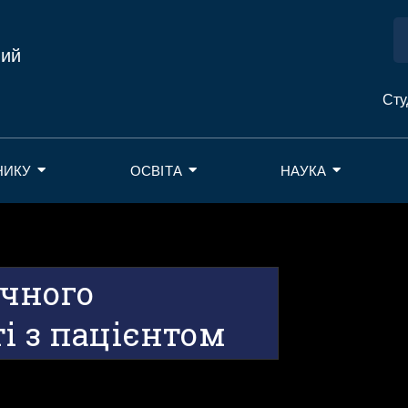
ний
Сту
НИКУ
ОСВІТА
НАУКА
чного
і з пацієнтом