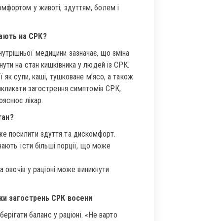
мфортом у животі, здуттям, болем і
вають на СРК?
утрішньої медицини зазначає, що зміна
ути на стан кишківника у людей із СРК.
 як супи, каші, тушковане м’ясо, а також
икликати загострення симптомів СРК,
ояснює лікар.
тан?
же посилити здуття та дискомфорт.
нають їсти більші порції, що може
а овочів у раціоні може виникнути
ки загострень СРК восени
ерігати баланс у раціоні. «Не варто