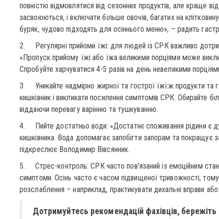
повністю відмовлятися від сезонних продуктів, але краще від
засвоюються, і включати більше овочів, багатих на клітковину. 
буряк, чудово підходять для осіннього меню», – радить гаст
2. Регулярні прийоми їжі: для людей із СРК важливо дотри
«Пропуск прийому їжі або їжа великими порціями може викл
Спробуйте харчуватися 4-5 разів на день невеликими порціям
3. Уникайте надмірно жирної та гострої їжі:ж продукти та 
кишківник і викликати посилення симптомів СРК. Обирайте біл
віддаючи перевагу варінню та тушкуванню.
4. Пийте достатньо води: «Достатнє споживання рідини є 
кишківника. Вода допомагає запобігти запорам та покращує з
підкреслює Володимир Вівсянник.
5. Стрес-контроль: СРК часто пов’язаний із емоційним ста
симптоми. Осінь часто є часом підвищеної тривожності, том
розслаблення – наприклад, практикувати дихальні вправи або 
Дотримуйтесь рекомендацій фахівців, бережіть 