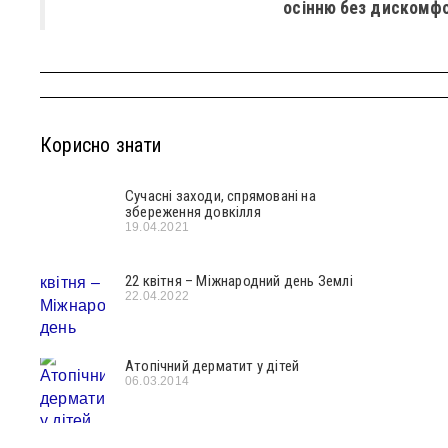
осінню без дискомфо
Корисно знати
Сучасні заходи, спрямовані на
збереження довкілля
19.04.2021
22 квітня – Міжнародний день Землі
22.04.2022
Атопічний дерматит у дітей
06.03.2014