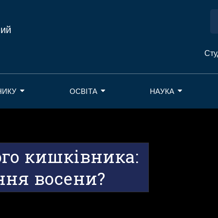
ний
Сту
НИКУ
ОСВІТА
НАУКА
го кишківника:
ння восени?