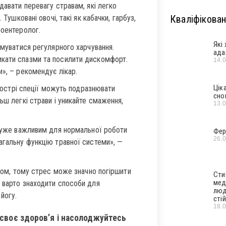
давати перевагу стравам, які легко
Тушковані овочі, такі як кабачки, гарбуз,
Кваліфікован
роентеролог.
Які
муватися регулярного харчування.
ада
икати спазми та посилити дискомфорт.
14.
и», – рекомендує лікар.
Цік
гострі спеції можуть подразнювати
сно
ьш легкі страви і уникайте смаження,
13.
дуже важливим для нормальної роботи
Фер
26.
агальну функцію травної системи», —
ном, тому стрес може значно погіршити
Сти
мед
у варто знаходити способи для
люд
йогу.
стій
18.
своє здоров’я і насолоджуйтесь