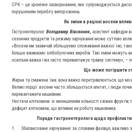
СРК – це хронічне захворювання, яке супроводжується диско
порушенням перебігу випорожнень.
Як зміни в раціоні восени впли
Гастроентеролог
Володимир Вівсянник,
асистент кафедри вн
сезонних продуктів та режиму харчування може суттєво вплин
«Восени ми зазвичай збільшуємо споживання важкої їжі, такої
більше вживаємо хлібобулочних виробів. Такі зміни можуть в
оскільки важка їжа часто перевантажує травну систему», – п
Що може погіршити с
Жирна та смажена їжа: вона важко перетравлюється, що мо
Великі порції: восени часто збільшується апетит, і люди почи
перевантажити кишківник.
Нестача клітковини: зі зменшенням кількості свіжих фруктів т
дефіцит клітковини, що впливає на роботу кишківника.
Поради гастроентеролога щодо профілакти
1. Збалансоване харчування: за словами фахівця, важливо зб