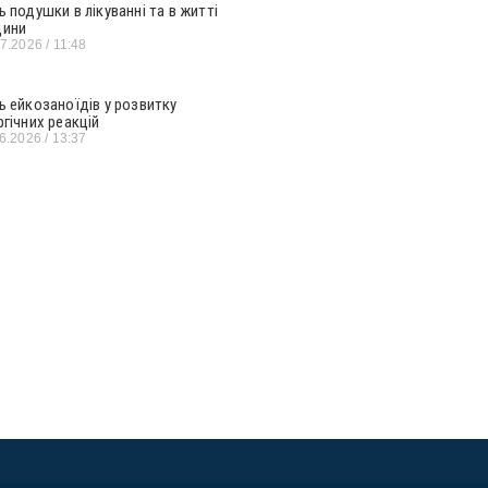
ь подушки в лікуванні та в житті
ини
07.2026
11:48
ь ейкозаноїдів у розвитку
ргічних реакцій
06.2026
13:37