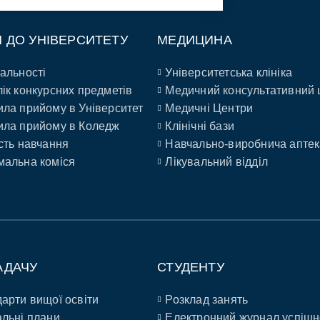
П ДО УНІВЕРСИТЕТУ
МЕДИЦИНА
альності
Університетська клініка
ік конкурсних предметів
Медичний консультативний 
ла прийому в Університет
Медичні Центри
ла прийому в Коледж
Клінічні бази
сть навчання
Навчально-виробнича аптек
альна коміся
Лікувальний відділ
АДАЧУ
СТУДЕНТУ
арти вищої освіти
Розклад занять
льні плани
Електронний журнал успішн