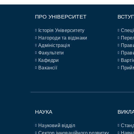
ПРО УНІВЕРСИТЕТ
ВСТУ
Історія Університету
Спеці
Нагороди та відзнаки
Перел
Адміністрація
Прави
Факультети
Прави
Кафедри
Варті
Вакансії
Прийм
НАУКА
ВИКЛ
Науковий відділ
Станд
Сектор інноваційного розвитку
Навча