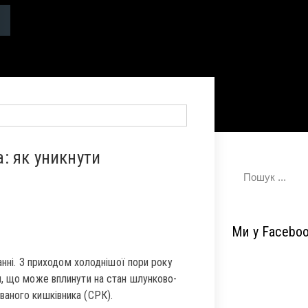
: як уникнути
Ми у Facebo
анні. З приходом холоднішої пори року
и, що може вплинути на стан шлунково-
аного кишківника (СРК).