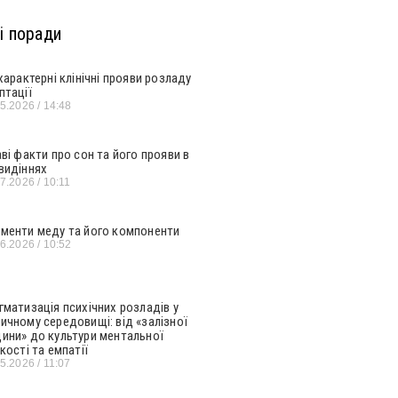
і поради
 характерні клінічні прояви розладу
птації
05.2026
14:48
аві факти про сон та його прояви в
видіннях
07.2026
10:11
менти меду та його компоненти
06.2026
10:52
гматизація психічних розладів у
ичному середовищі: від «залізної
ини» до культури ментальної
кості та емпатії
05.2026
11:07