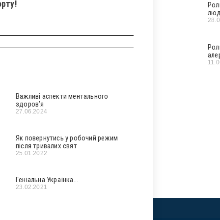
рту!
Рол
люд
28.
Рол
але
11.
Важливі аспекти ментального
здоров’я
27.06.2024
Як повернутись у робочий режим
після тривалих свят
25.01.2022
Геніальна Українка…
23.02.2021