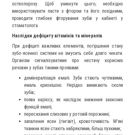
остеопорозу. Щоб уникнути цього, необхідно
використовувати пасти з фтором та його похідними,
проводити глибоке фторування зубів у кабінеті у
стоматолога.
Наслідки дефіциту вітамінів та мінералів
При дефіциті важливих елементів, погіршення стану
зубо-ясенної системи не змусить себе довго чекати.
Організм сигналізуватиме про нестачу корисних
речовин у зубах такими проявами:
демінералізація емалі. Зуби стають чутливими,
емаль крихкішою. Нерідко виникають сколи
зубів;
поява карієсу, як наслідок зниження захисних
функцій емалі;
пересихання слизових у ротовій порожнині;
запалення ясен (гінгівіт), кровоточивість. М’які
тканини ясен стають набряклими, більш пухкими;