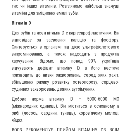
тих чи інших вітамінів. Розглянемо найбільш значущі
вітаміни для зміцнення емалі зубів.
Вітамін D
Для зубів та ясен вітамін D є карієспрофілактичним. Він
відповідає за засвоєння кальцію та фосфору.
Синтезується в організмі під дією ультрафіолетового
випромінювання, а також надходить з продуктів
харчування. Відомо, що понад 90% українців
відчувають дефіцит вітаміну D, а його нестача
призводить до низки захворювань, серед яких рахіт,
збільшення ризику розвитку остеопорозу, серцево-
судинних захворювань, деяких аутоімунних.
Добова норма вітаміну D – 5000-6000 МО
(міжнародних одиниць). Він міститься в основному в
рибі (лосось, сардини, тунець), коров’ячому молоці,
яйцях.
ВООЗ РЕКОМЕНДУЄ ПРИЙОМ ВІТАМІНУ D3 ВСІМ