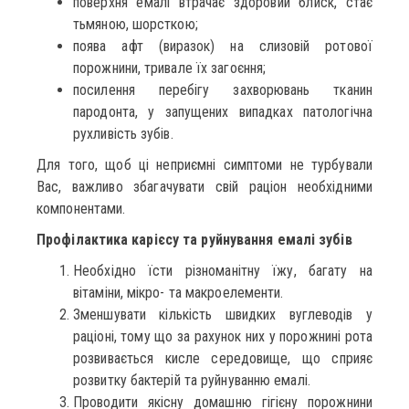
поверхня емалі втрачає здоровий блиск, стає
тьмяною, шорсткою;
поява афт (виразок) на слизовій ротової
порожнини, тривале їх загоєння;
посилення перебігу захворювань тканин
пародонта, у запущених випадках патологічна
рухливість зубів.
Для того, щоб ці неприємні симптоми не турбували
Вас, важливо збагачувати свій раціон необхідними
компонентами.
Профілактика карієсу та руйнування емалі зубів
Необхідно їсти різноманітну їжу, багату на
вітаміни, мікро- та макроелементи.
Зменшувати кількість швидких вуглеводів у
раціоні, тому що за рахунок них у порожнині рота
розвивається кисле середовище, що сприяє
розвитку бактерій та руйнуванню емалі.
Проводити якісну домашню гігієну порожнини