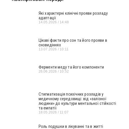
Які характерні клінічні прояви розладу
адаптації
14.05.2026
14:48
Цікаві факти про сон та його прояви в
сновидіннях
13.07.2026
10:11
Ферменти меду та його компоненти
26.06.2026
10:52
Стигматизація психічних розладів у
медичному середовищі: від «залізної
людини» до культури ментальної стійкості
та емпатії
18.05.2026
11:07
Роль подушки в лікуванні та в житті