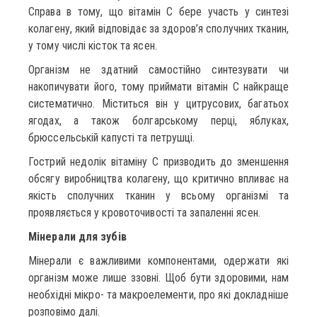
Справа в тому, що вітамін С бере участь у синтезі
колагену, який відповідає за здоров’я сполучних тканин,
у тому числі кісток та ясен.
Організм не здатний самостійно синтезувати чи
накопичувати його, тому приймати вітамін С найкраще
систематично. Міститься він у цитрусових, багатьох
ягодах, а також болгарському перці, яблуках,
брюссельській капусті та петрушці.
Гострий недолік вітаміну C призводить до зменшення
обсягу виробництва колагену, що критично впливає на
якість сполучних тканин у всьому організмі та
проявляється у кровоточивості та запаленні ясен.
Мінерали для зубів
Мінерали є важливими компонентами, одержати які
організм може лише ззовні. Щоб бути здоровими, нам
необхідні мікро- та макроелементи, про які докладніше
розповімо далі.