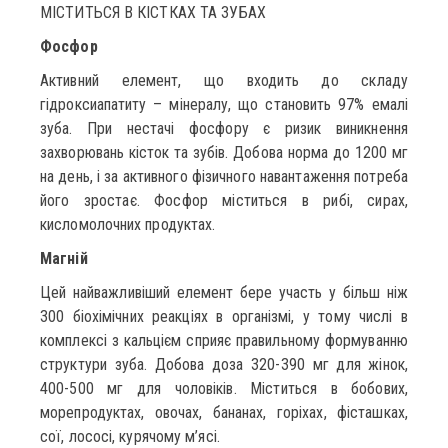
МІСТИТЬСЯ В КІСТКАХ ТА ЗУБАХ
Фосфор
Активний елемент, що входить до складу
гідроксиапатиту – мінералу, що становить 97% емалі
зуба. При нестачі фосфору є ризик виникнення
захворювань кісток та зубів. Добова норма до 1200 мг
на день, і за активного фізичного навантаження потреба
його зростає. Фосфор міститься в рибі, сирах,
кисломолочних продуктах.
Магній
Цей найважливіший елемент бере участь у більш ніж
300 біохімічних реакціях в організмі, у тому числі в
комплексі з кальцієм сприяє правильному формуванню
структури зуба. Добова доза 320-390 мг для жінок,
400-500 мг для чоловіків. Міститься в бобових,
морепродуктах, овочах, бананах, горіхах, фісташках,
сої, лососі, курячому м’ясі.