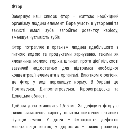
Фтор
Завершує наш список фтор – життєво необхідний
організму людини елемент. Бере участь в утворенні та
захисті емалі зуба, запобігає розвитку карієсу,
зменшує чутливість зубів.
Фтор потрапляє в організм людини здебільшого з
питною водою та продуктами харчування, такими як
яловичина, молоко, горіхи, шпинат, проте цієї кількості
зазвичай недостатньо для підтримки необхідної
концентрації елемента в організмі. Винятком є регіони,
де фтор у воді перевищує норму. В Україні це
Полтавська, Дніпропетровська, Кіровоградська та
Донецька області.
Добова доза становить 1,5-5 мг. За дефіциту фтору є
ризик виникнення карієсу шляхом зниження захисних
функцій емалі. У дітей – ймовірність дефектів
мінералізації кісток, у дорослих – ризик розвитку