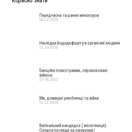
Корисно знати
Передчасна та рання менопауза
08.12.2025
Наслідки йододефіциту в організмі людини
21.10.2020
Емоційні психотравми, спровоковані
війною.
27.06.2023
Ми, домашні улюбленці та війна
01.12.2025
Вагінальний кандидоз ( молочниця).
Сучасні погляди на лікування і