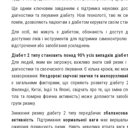
Ще одним ключовим завданням є підтримка наукових досл
діагностики та лікування діабету. Нові технології, такі як с
помпи, дозволяють пацієнтам з діабетом керувати своїм ста
Для осіб, які живуть з діабетом, обізнаність і доступ 
доступних ліків і інструментів для підтримки самоконтрол
відстрочення або запобігання ускладнень.
Діабет 2 типу становить понад 90% усіх випадків діабе
Для людей, яким він загрожує, важливо знати свій ризик і 
діагностики та своєчасного лікування. Є кілька кроків, які 
захворювання.
Нездорові харчові звички та малорухливий
є загальними факторами, що сприяють розвитку діабету 2
Фінляндії, Китаї, Індії та Японії, свідчать про те, що зміна
тіла та помірна фізична активність) може допомогти запобі
групи ризику.
Зниження ризику діабету 2 типу передбачає
збалансова
активність
. Підтримання
нормальної ваги
має вирішальн
ожиріння підвищують ризик. Навіть невелика втрата ваги