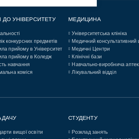
П ДО УНІВЕРСИТЕТУ
МЕДИЦИНА
альності
Університетська клініка
ік конкурсних предметів
Медичний консультативний 
ла прийому в Університет
Медичні Центри
ла прийому в Коледж
Клінічні бази
сть навчання
Навчально-виробнича аптек
альна коміся
Лікувальний відділ
АДАЧУ
СТУДЕНТУ
арти вищої освіти
Розклад занять