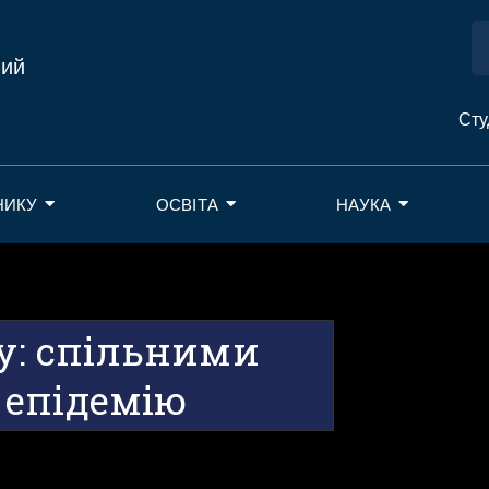
ний
Сту
НИКУ
ОСВІТА
НАУКА
ту: спільними
 епідемію