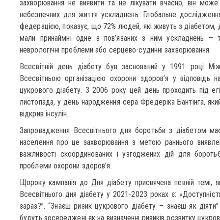
захворювання не виявити та не лікувати вчасно, він може
небезпечних для життя ускладнень. Глобальне дослідженн
федерацією, показує, що 72% людей, які живуть з діабетом, 
мали принаймні одне з пов’язаних з ним ускладнень – т
неврологічні проблеми або серцево-судинні захворювання.
Всесвітній день діабету був заснований у 1991 році М
Всесвітньою організацією охорони здоров’я у відповідь н
цукрового діабету. З 2006 року цей день проходить під е
листопада, у день народження сера Фредеріка Бантінга, яки
відкрив інсулін.
Запровадження Всесвітнього дня боротьби з діабетом ма
населення про це захворювання з метою раннього виявлен
важливості скоординованих і узгоджених дій для боротьб
проблеми охорони здоров’я.
Щороку кампанія до Дня діабету присвячена певній темі, я
Всесвітнього дня діабету у 2021-2023 роках є: «Доступніст
зараз?”. “Знаєш ризик цукрового діабету – знаєш як діяти”
будуть зосереджені як на визначенні ризиків розвитку цукрово