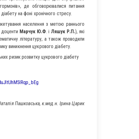
гормонів», де обговорювалися питання
діабету на фоні хронічного стресу.
нкетування населення з метою раннього
– доценти
Марчук Ю.Ф
. і
Ляшук Р.П.
), які
ематичну літературу, а також проводили
ику виникнення цукрового діабету.
ьких ризик розвитку цукрового діабету
uJltUhM5lRqp_bEg
аталія Пашковська, к.мед.н. Ірина Царик