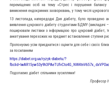
переміщених осіб на тему «Стрес і порушення балансу 
виникнення ендокринних захворювань, у тому числі цукрового 
13 листопада, напередодні Дня діабету, було проведено а
виявлення цукрового діабету студентами БДМУ (викладачі 
поширювали листівки з інформацією про цукровий діабет, т
анкетування перехожих на предмет встановлення ступеня риз
Пропонуємо усім приєднатися і оцінити для себе і своїх близ
за посиланням
https://diabet.org.ua/ryzyk-diabetu/?
fbclid=IwAR15yw53y9h3PAeTUfvCto4G_NW4tnV657x_dxVPOad
Подолаємо діабет спільними зусиллями!
Професор Н