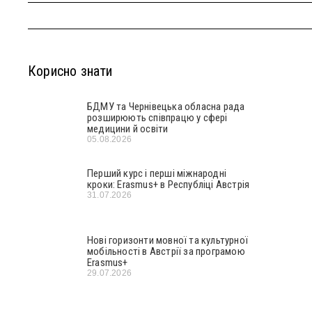
Корисно знати
БДМУ та Чернівецька обласна рада
розширюють співпрацю у сфері
медицини й освіти
05.08.2026
Перший курс і перші міжнародні
кроки: Erasmus+ в Республіці Австрія
31.07.2026
Нові горизонти мовної та культурної
мобільності в Австрії за програмою
Erasmus+
29.07.2026