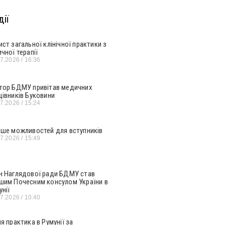
ії
ист загальної клінічної практики з
ичної терапії
07.2026
16:36
тор БДМУ привітав медичних
цівників Буковини
07.2026
15:24
ьше можливостей для вступників
07.2026
15:49
н Наглядової ради БДМУ став
шим Почесним консулом України в
унії
07.2026
10:40
ня практика в Румунії за