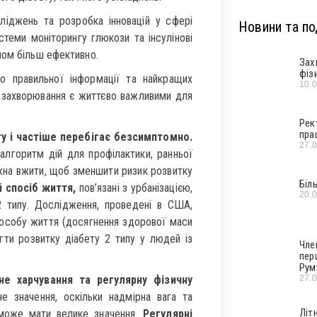
іджень та розробка інновацій у сфері
Новини та под
истеми моніторингу глюкози та інсулінові
ном більш ефективно.
Зах
фіз
до правильної інформації та найкращих
10.
ю захворювання є життєво важливими для
Рек
пра
ту і частіше перебігає безсимптомно.
27.
алгоритм дій для профілактики, ранньої
можна вжити, щоб зменшити ризик розвитку
Біл
 спосіб життя,
пов’язані з урбанізацією,
20.
 типу. Дослідження, проведені в США,
 способу життя (досягнення здорової маси
гти розвитку діабету 2 типу у людей із
Чле
пер
Рум
27.
не харчування та регулярну фізичну
е значення, оскільки надмірна вага та
Літ
 може мати велике значення.
Регулярні