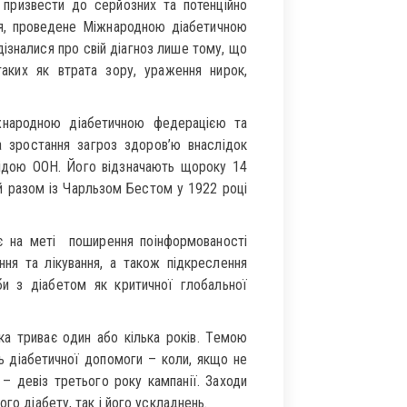
 призвести до серйозних та потенційно
я, проведене Міжнародною діабетичною
дізналися про свій діагноз лише тому, що
аких як втрата зору, ураження нирок,
іжнародною діабетичною федерацією та
а зростання загроз здоров’ю внаслідок
гідою ООН. Його відзначають щороку 14
й разом із Чарльзом Бестом у 1922 році
є на меті поширення поінформованості
ня та лікування, а також підкреслення
и з діабетом як критичної глобальної
ка триває один або кілька років. Темою
ь діабетичної допомоги – коли, якщо не
 – девіз третього року кампанії. Заходи
го діабету, так і його ускладнень.