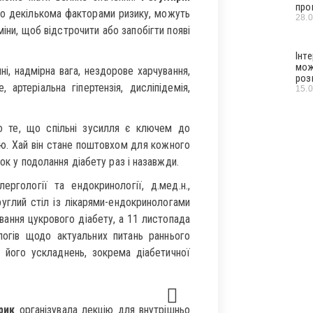
про
бо декількома факторами ризику, можуть
28.
іни, щоб відстрочити або запобігти появі
Інт
мож
ні, надмірна вага, нездорове харчування,
роз
, артеріальна гіпертензія, дисліпідемія,
15.
о те, що спільні зусилля є ключем до
ою. Хай він стане поштовхом для кожного
сок у подолання діабету раз і назавжди.
ергології та ендокринології, д.мед.н.,
руглий стіл із лікарями-ендокринологами
вання цукрового діабету, а 11 листопада
логів щодо актуальних питань раннього
а його ускладнень, зокрема діабетичної
5
рик
організувала лекцію для внутрішньо