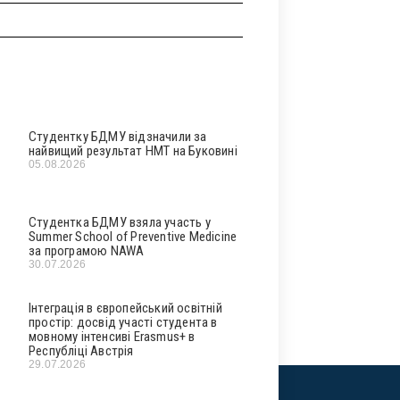
Студентку БДМУ відзначили за
найвищий результат НМТ на Буковині
05.08.2026
Студентка БДМУ взяла участь у
Summer School of Preventive Medicine
за програмою NAWA
30.07.2026
Інтеграція в європейський освітній
простір: досвід участі студента в
мовному інтенсиві Erasmus+ в
Республіці Австрія
29.07.2026