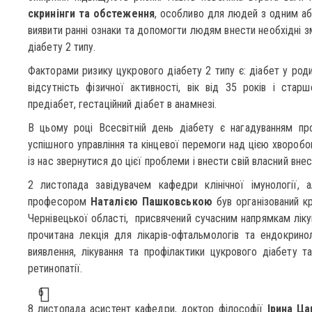
скринінги та обстеження
, особливо для людей з одним а
виявити ранні ознаки та допомогти людям внести необхідні зм
діабету 2 типу.
Факторами ризику цукрового діабету 2 типу є: діабет у роди
відсутність фізичної активності, вік від 35 років і старше
предіабет, гестаційний діабет в анамнезі.
В цьому році Всесвітній день діабету є нагадуванням пр
успішного управління та кінцевої перемоги над цією хвороб
із нас звернутися до цієї проблеми і внести свій власний вне
2 листопада завідувачем кафедри клінічної імунології, ал
професором
Наталією Пашковською
був організований к
Чернівецької області, присвячений сучасним напрямкам ліку
прочитана лекція для лікарів-офтальмологів та ендокрино
виявлення, лікування та профілактики цукрового діабету т
ретинопатії.
6
8 листопада асистент кафедри, доктор філософії
Ірина Ца