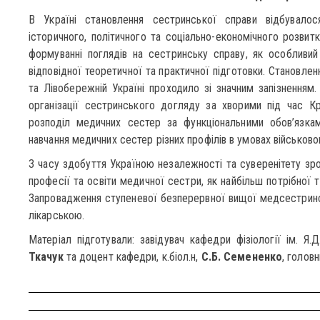
В Україні становлення сестринської справи відбувалос
історичного, політичного та соціально-економічного розвитк
формуванні поглядів на сестринську справу, як особливий
відповідної теоретичної та практичної підготовки. Становле
та Лівобережній Україні проходило зі значним запізненням. 
організації сестринського догляду за хворими під час К
розподіл медичних сестер за функціональними обов’язкам
навчання медичних сестер різних профілів в умовах військово
З часу здобуття Україною незалежності та суверенітету зро
професії та освіти медичної сестри, як найбільш потрібної т
Запровадження ступеневої безперервної вищої медсестринськ
лікарською.
Матеріал підготували: завідувач кафедри фізіології ім. Я
Ткачук
та доцент кафедри, к.біол.н,
С.Б. Семененко
, голов