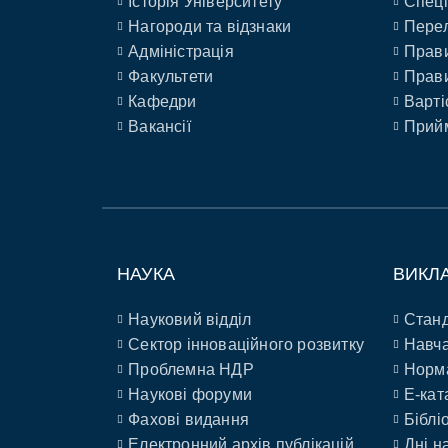
Історія Університету
Спеці
Нагороди та відзнаки
Перел
Адміністрація
Прави
Факультети
Прави
Кафедри
Варті
Вакансії
Прийм
НАУКА
ВИКЛ
Науковий відділ
Станд
Сектор інноваційного розвитку
Навча
Проблемна НДР
Норм
Наукові форуми
E-кат
Фахові видання
Біблі
Електронний архів публікацій
Дні н