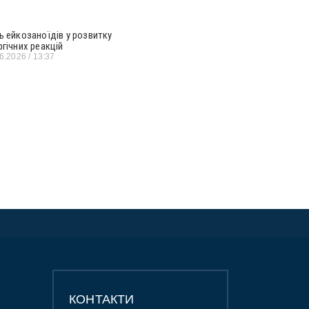
ь ейкозаноїдів у розвитку
ргічних реакцій
06.2026
13:37
КОНТАКТИ