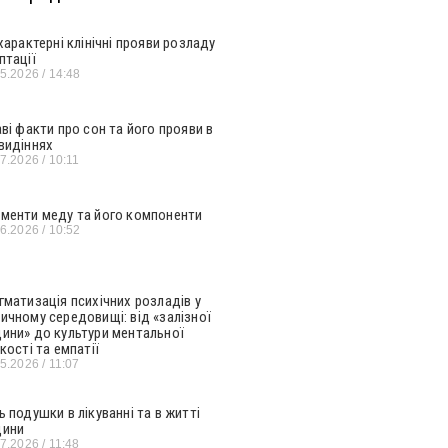
 характерні клінічні прояви розладу
птації
05.2026
14:48
аві факти про сон та його прояви в
видіннях
07.2026
10:11
менти меду та його компоненти
06.2026
10:52
гматизація психічних розладів у
ичному середовищі: від «залізної
ини» до культури ментальної
кості та емпатії
05.2026
11:07
ь подушки в лікуванні та в житті
ини
07.2026
11:48