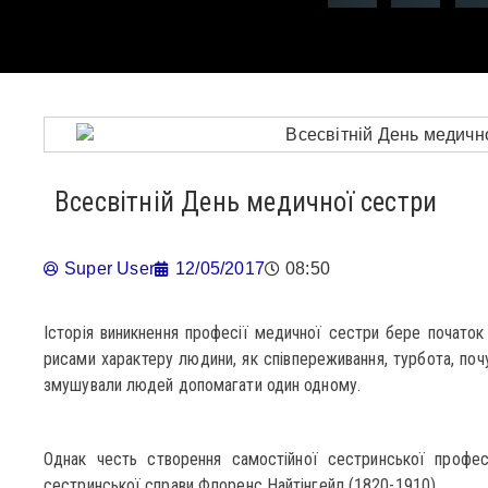
Всесвітній День медичної сестри
Super User
12/05/2017
08:50
Історія виникнення професії медичної сестри бере початок 
рисами характеру людини, як співпереживання, турбота, почу
змушували людей допомагати один одному.
Однак честь створення самостійної сестринської профес
сестринської справи Флоренс Найтінгейл (1820-1910).