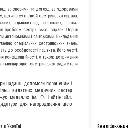
гляд за хворими та догляд за здоровими
, що «по суті своїй сестринська справа,
льних, відмінних від лікарських, знань».
ння проблем сестринської справи. Перші
були автономними і світськими. Викладання
ванню спеціальних сестринських знань,
агу до особистості пацієнта, його честі,
ння конфіденційності, а також дотримання
ої міжнародної сестринської ради стали
 при наданні допомоги пораненим і
більш видатних медичних сестер
жує медаллю ім. Ф. Найтінгейл.
дидатури для нагородження цією
Кваліфікован
 в Україні