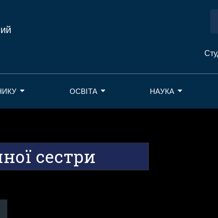
ний
Сту
НИКУ
ОСВІТА
НАУКА
ної сестри