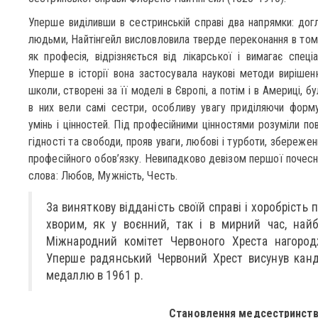
Уперше виділивши в сестринській справі два напрямки: до
людьми, Найтінгейл висловловила тверде переконання в тому
як професія, відрізняється від лікарської і вимагає спеціа
Уперше в історії вона застосувала наукові методи виріше
школи, створені за її моделі в Європі, а потім і в Америці, 
в них вели самі сестри, особливу увагу приділяючи форму
умінь і цінностей. Під професійними цінностями розуміли пов
гідності та свободи, прояв уваги, любові і турботи, збереже
професійного обов’язку. Невипадково девізом першої почесн
слова: Любов, Мужність, Честь.
За виняткову відданість своїй справі і хоробрість
хворим, як у воєнний, так і в мирний час, най
Міжнародний комітет Червоного Хреста нагород
Уперше радянський Червоний Хрест висунув кан
медаллю в 1961 р.
Становлення медсестринства