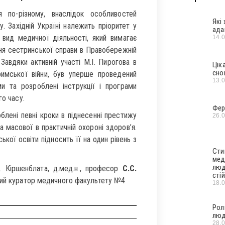
я по-різному, внаслідок особливостей
Які
у. Західній Україні належить пріоритет у
ада
 вид медичної діяльності, який вимагає
14.
ння сестринської справи в Правобережній
Завдяки активній участі М.І. Пирогова в
Цік
сно
римської війни, був уперше проведений
13.
и та розроблені інструкції і програми
го часу.
Фер
блені певні кроки в піднесенні престижу
26.
а масової в практичній охороні здоров’я.
ої освіти підносить її на один рівень з
Сти
мед
люд
.Д. Кіршенблата, д.мед.н., професор
С.С.
стій
ний куратор медичного факультету №4
18.
Рол
люд
28.