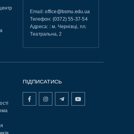
центр
Email:
office@bsmu.edu.ua
Телефон:
(0372) 55-37-54
Адреса: : м. Чернівці, пл.
а
Театральна, 2
ПІДПИСАТИСЬ
ості
рма
ня
иків