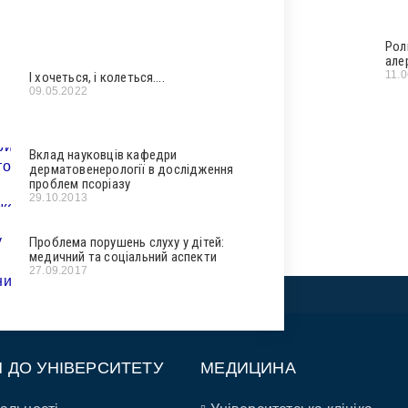
Рол
але
11.
І хочеться, і колеться….
09.05.2022
Вклад науковців кафедри
дерматовенерології в дослідження
проблем псоріазу
29.10.2013
Проблема порушень слуху у дітей:
медичний та соціальний аспекти
27.09.2017
П ДО УНІВЕРСИТЕТУ
МЕДИЦИНА