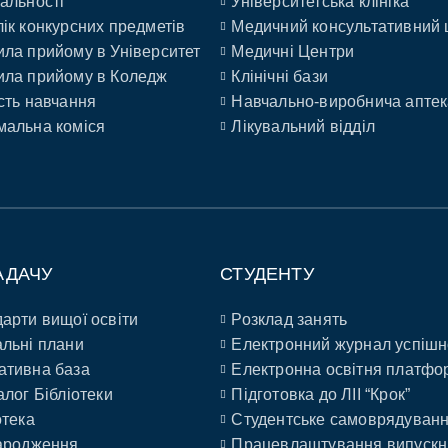
альності
Університетська клініка
ік конкурсних предметів
Медичний консультативний 
ла прийому в Університет
Медичні Центри
ла прийому в Коледж
Клінічні бази
сть навчання
Навчально-виробнича аптек
альна коміся
Лікувальний відділ
АДАЧУ
СТУДЕНТУ
арти вищої освіти
Розклад занять
льні плани
Електронний журнал успішн
ативна база
Електронна освітня платфо
алог Бібліотеки
Підготовка до ЛІІ “Крок”
отека
Студентське самоврядуван
ародження
Працевлаштування випускн