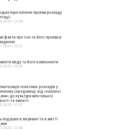
 характерні клінічні прояви розладу
птації
05.2026
14:48
аві факти про сон та його прояви в
видіннях
07.2026
10:11
менти меду та його компоненти
06.2026
10:52
гматизація психічних розладів у
ичному середовищі: від «залізної
ини» до культури ментальної
кості та емпатії
05.2026
11:07
ь подушки в лікуванні та в житті
ини
07.2026
11:48