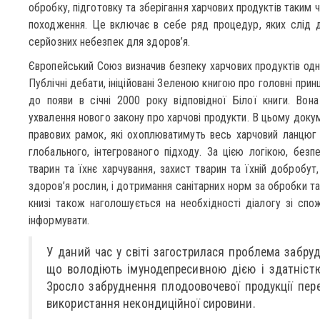
обробку, підготовку та зберігання харчових продуктів таким
походження. Це включає в себе ряд процедур, яких слід д
серйозних небезпек для здоров’я.
Європейський Союз визначив безпеку харчових продуктів одни
Публічні дебати, ініційовані Зеленою книгою про головні прин
до появи в січні 2000 року відповідної Білої книги. Во
ухвалення нового закону про харчові продукти. В цьому доку
правових рамок, які охоплюватимуть весь харчовий ланцюг
глобального, інтегрованого підходу. За цією логікою, безп
тварин та їхнє харчування, захист тварин та їхній добробут
здоров’я рослин, і дотримання санітарних норм за обробки та 
книзі також наголошується на необхідності діалогу зі спож
інформувати.
У даний час у світі загострилася проблема забру
що володіють імунодепресивною дією і здатністю
Зросло забруднення плодоовочевої продукції пере
використання некондиційної сировини.