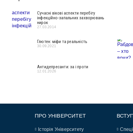
Сучасні вікові аспекти перебігу
інфекційно-запальних захворювань
нирок
27.03.2014
Глютен: міфи та реальність
30.09.2021
Антидепресанти: за і проти
12.01.2026
ПРО УНІВЕРСИТЕТ
ВСТУ
Історія Університету
Спеці