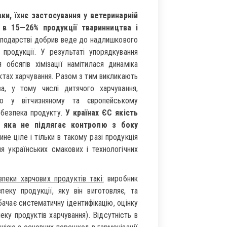
ки, їхнє застосування у ветеринарній
в 15—26% продукції тваринництва і
сподарстві добрив веде до надлишкового
 продукції. У результаті упорядкування
 обсягів хімізації намітилася динаміка
ктах харчування. Разом з тим викликають
а, у тому числі дитячого харчування,
тю у вітчизняному та європейському
а безпека продукту.
У країнах ЄС якість
, яка не підлягає контролю з боку
ине ціле і тільки в такому разі продукція
я українських смакових і технологічних
пеки харчових продуктів такі:
виробник
пеку продукції, яку він виготовляє, та
ачає систематичну ідентифікацію, оцінку
еку продуктів харчування). Відсутність в