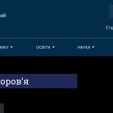
ний
Сту
НИКУ
ОСВІТА
НАУКА
доров’я