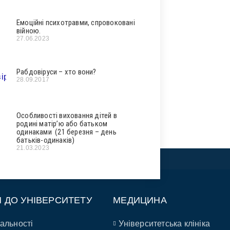
Емоційні психотравми, спровоковані
війною.
27.06.2023
Рабдовіруси – хто вони?
28.09.2017
Особливості виховання дітей в
родині матір’ю або батьком
одинаками (21 березня – день
батьків-одинаків)
21.03.2023
П ДО УНІВЕРСИТЕТУ
МЕДИЦИНА
альності
Університетська клініка