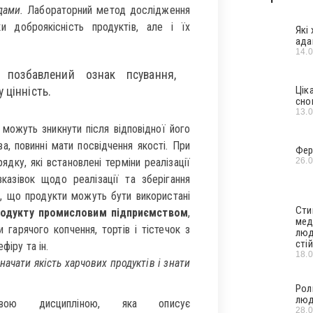
дами.
Лабораторний метод дослідження
 доброякісність продуктів, але і їх
Які
ада
14.
 позбавлений ознак псування,
Цік
 цінність.
сно
13.
 можуть зникнути після відповідної його
, повинні мати посвідчення якості. При
Фер
26.
ядку, які встановлені терміни реалізації
казівок щодо реалізації та зберігання
те, що продукти можуть бути використані
Сти
родукту промисловим підприємством
,
мед
гарячого копчення, тортів і тістечок з
люд
стій
фіру та ін.
18.
начати якість харчових продуктів і знати
Рол
люд
 дисципліною, яка описує
28.