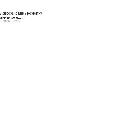
ь ейкозаноїдів у розвитку
ргічних реакцій
06.2026
13:37