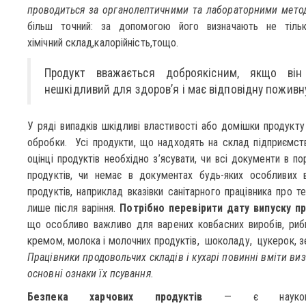
проводиться за органолептичними та лабораторними мето
більш точний: за допомогою його визначають не тільки
хімічний склад,калорійність,тощо.
Продукт вважається доброякісним, якщо він
нешкідливий для здоров’я і має відповідну поживну
У ряді випадків шкідливі властивості або домішки продукту
обробки. Усі продукти, що надходять на склад підприємства
оцінці продуктів необхідно з’ясувати, чи всі документи в пор
продуктів, чи немає в документах будь-яких особливих в
продуктів, наприклад вказівки санітарного працівника про 
лише після варіння.
Потрібно перевірити дату випуску п
що особливо важливо для варених ковбасних виробів, риби 
кремом, молока і молочних продуктів, шоколаду, цукерок, зе
Працівники продовольчих складів і кухарі повинні вміти виз
основні ознаки їх псування.
Безпека харчових продуктів
— є науковою