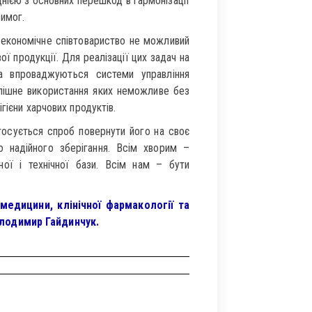
нією з основних перешкод в гармонізації
вимог.
е економічне співтовариство не можливий
ої продукції. Для реалізації цих задач на
а впроваджуються системи управління
спішне використання яких неможливе без
гієни харчових продуктів.
тосується спроб повернути його на своє
 надійного зберігання. Всім хворим –
ої і технічної бази. Всім нам – бути
медицини, клінічної фармакології та
лодимир Гайдинчук.