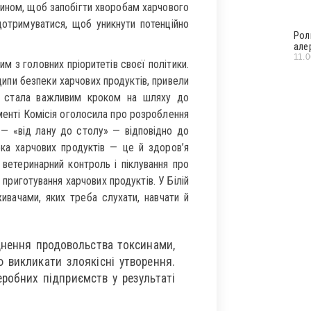
 чином, щоб запобігти хворобам харчового
отримуватися, щоб уникнути потенційно
Рол
але
11.
м з головних пріоритетів своєї політики.
ципи безпеки харчових продуктів, привели
на стала важливим кроком на шляху до
менті Комісія оголосила про розроблення
 — «від лану до столу» — відповідно до
ека харчових продуктів — це й здоров’я
, ветеринарний контроль і піклування про
приготування харчових продуктів. У Білій
ивачами, яких треба слухати, навчати й
днення продовольства токсинами,
 викликати злоякісні утворення.
робних підприємств у результаті