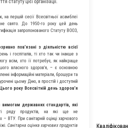
тя статуту цієї організації.
ж, на першій сесії Всесвітньої асамблеї
дне свято. До 1950-го року цей день
тифікація запропонованого Статуту ВООЗ,
зривно пов’язані з діяльністю всієї
рень і госпіталів, ті хто так чи інакше з
огу всім, хто її потребує, як найкраще
ашого власного здоров’я, – є основною
ленні інформаційні матеріали, брошури та
иурочені цьому Дню, в простій і доступній
Цього року Всесвітній день здоров’я
и вимогам державних стандартів, які
і ряду продуктів, на які ще не
х – ВТУ. При санітарній оцінці харчового
їжі.
Санітарна оцінка харчових продуктів
Кваліфікован