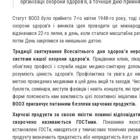
організації охорони здоров’я, а точніше дню прийнят
Статут ВООЗ було прийнято 7-го квітня 1948-го року, тоді 
охорони здоров’я і виникла ідея проводити це міжнаро
відзначався 22-го липня, в день, коли сталася масштабна ра
потім День закріпився за нинішньою датою.
Традиції святкування Всесвітнього дня здоров’я неро
системи нашої охорони здоров’я.
Працівники клінік, ліка
обов’язку професії і служби надає медико-санітарну допом
розуміють цінність здоров’я. Профілактика та увага до н
метою проведених медиками в цей день акцій та заходів. Чис
буклети, семінари, виступи фахівців і навіть концерти, які пр
формі пояснюють нам важливість цієї позитивної ініціативи.
ВООЗ присвячує питанням безпеки харчових продуктів.
Харчові продукти за своєю якістю повинні відповідат
скорочено називаються ГОСТами.
Показники якост
встановлені ГОСТи, наводяться у тимчасових технічних умова
продукту визначають придатність або непридатність його до 