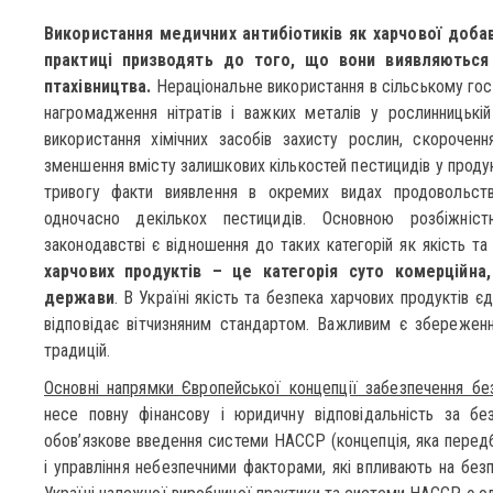
Використання медичних антибіотиків як харчової добав
практиці призводять до того, що вони виявляються 
птахівництва.
Нераціональне використання в сільському го
нагромадження нітратів і важких металів у рослинницькій
використання хімічних засобів захисту рослин, скорочення
зменшення вмісту залишкових кількостей пестицидів у проду
тривогу факти виявлення в окремих видах продовольств
одночасно декількох пестицидів. Основною розбіжніс
законодавстві є відношення до таких категорій як якість т
харчових продуктів – це категорія суто комерційна
держави
. В Україні якість та безпека харчових продуктів єд
відповідає вітчизняним стандартом. Важливим є збереженн
традицій.
Основні напрямки Європейської концепції забезпечення без
несе повну фінансову і юридичну відповідальність за без
обов’язкове введення системи НАССР (концепція, яка передб
і управління небезпечними факторами, які впливають на безп