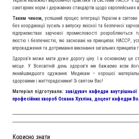
Україні належної виробничої практики та системи НАССР є од
санітарних норм і державних стандартів щодо європейських 
Таким чином,
успішний процес інтеграції України в світов
без координації зусиль з випуску якісної та безпечної харчов
підприємствах харчової промисловості розробляються т
якістю і безпечністю, які засновані на принципах НАССР, у
впровадження та дотримання виконання загальних принципів гі
Здоров’я може мати дуже дорогу ціну. І в основному це с
місце. У Всесвітній день здоров’я ми бажаємо всім його
якнайшвидшого одужання. Медикам – хорошої матеріальн
здоровими і життєрадісними! Зі святом Вас!
Матеріал підготували:
завідувач кафедри внутрішньої 
професійних хвороб Оскана Хухліна
,
доцент кафедри Во
Корисно знати