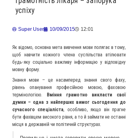
Грамотність лікаря – запорука
успіху
Super User
10/09/2015
12:01
Як відомо, основна мета вивчення мови полягає в тому,
щоб навчити кожного члена суспільства втілювати
будь-яку соціально важливу інформацію у відповідну
мовну форму.
Знання мови – це насамперед знання свого фаху,
рівень опанування професійною мовою, фаховою
термінологією.
Вміння грамотно викласти свої
думки – одна з найперших вимог сьогодення до
сучасного спеціаліста
, особливо, якщо він прагне
бути фахівцем високого рівня, а то й займати не останні
місця в державній чи політичній структурах.
Правильно і чисто говорити своєю мовою