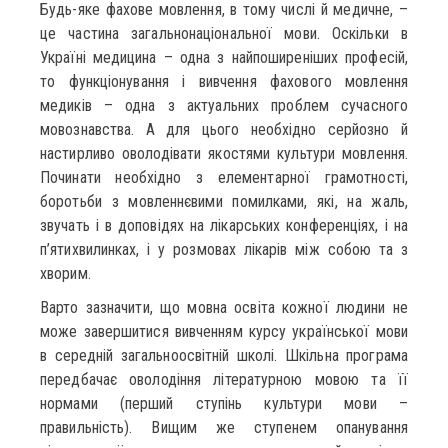
Будь-яке фахове мовлення, в тому числі й медичне, –
це частина загальнонаціональної мови. Оскільки в
Україні медицина – одна з найпоширеніших професій,
то функціонування і вивчення фахового мовлення
медиків – одна з актуальних проблем сучасного
мовознавства. А для цього необхідно серйозно й
настирливо оволодівати якостями культури мовлення.
Починати необхідно з елементарної грамотності,
боротьби з мовленнєвими помилками, які, на жаль,
звучать і в доповідях на лікарських конференціях, і на
п’ятихвилинках, і у розмовах лікарів між собою та з
хворим.
Варто зазначити, що мовна освіта кожної людини не
може завершитися вивченням курсу української мови
в середній загальноосвітній школі. Шкільна програма
передбачає оволодіння літературною мовою та її
нормами (перший ступінь культури мови –
правильність). Вищим же ступенем опанування