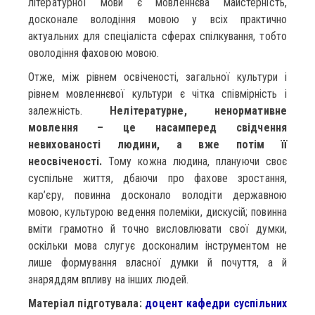
літературної мови є мовленнєва майстерність,
досконале володіння мовою у всіх практично
актуальних для спеціаліста сферах спілкування, тобто
оволодіння фаховою мовою.
Отже, між рівнем освіченості, загальної культури і
рівнем мовленнєвої культури є чітка співмірність і
залежність.
Нелітературне, ненормативне
мовлення – це насамперед свідчення
невихованості людини, а вже потім її
неосвіченості.
Тому кожна людина, плануючи своє
суспільне життя, дбаючи про фахове зростання,
кар’єру, повинна досконало володіти державною
мовою, культурою ведення полеміки, дискусій; повинна
вміти грамотно й точно висловлювати свої думки,
оскільки мова слугує досконалим інструментом не
лише формування власної думки й почуття, а й
знаряддям впливу на інших людей.
Матеріал підготувала:
доцент кафедри суспільних