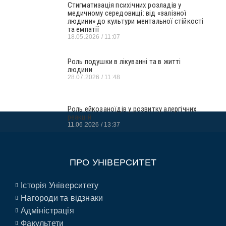
Стигматизація психічних розладів у
медичному середовищі: від «залізної
людини» до культури ментальної стійкості
та емпатії
18.05.2026
11:07
Роль подушки в лікуванні та в житті
людини
28.07.2026
11:48
Роль ейкозаноїдів у розвитку алергічних
реакцій
11.06.2026
13:37
ПРО УНІВЕРСИТЕТ
Історія Університету
Нагороди та відзнаки
Адміністрація
Факультети