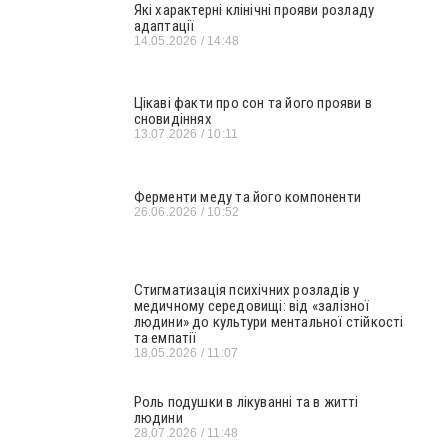
Які характерні клінічні прояви розладу
адаптації
14.05.2026
14:48
Цікаві факти про сон та його прояви в
сновидіннях
13.07.2026
10:11
Ферменти меду та його компоненти
26.06.2026
10:52
Стигматизація психічних розладів у
медичному середовищі: від «залізної
людини» до культури ментальної стійкості
та емпатії
18.05.2026
11:07
Роль подушки в лікуванні та в житті
людини
28.07.2026
11:48