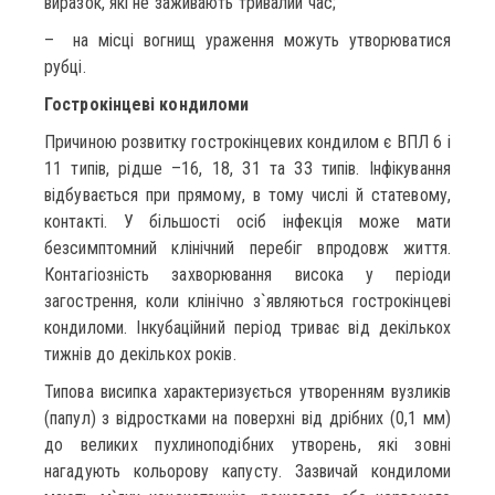
виразок, які не заживають тривалий час;
– на місці вогнищ ураження можуть утворюватися
рубці.
Гострокінцеві кондиломи
Причиною розвитку гострокінцевих кондилом є ВПЛ 6 і
11 типів, рідше –16, 18, 31 та 33 типів. Інфікування
відбувається при прямому, в тому числі й статевому,
контакті. У більшості осіб інфекція може мати
безсимптомний клінічний перебіг впродовж життя.
Контагіозність захворювання висока у періоди
загострення, коли клінічно з`являються гострокінцеві
кондиломи. Інкубаційний період триває від декількох
тижнів до декількох років.
Типова висипка характеризується утворенням вузликів
(папул) з відростками на поверхні від дрібних (0,1 мм)
до великих пухлиноподібних утворень, які зовні
нагадують кольорову капусту. Зазвичай кондиломи