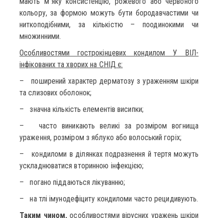
мають м`яку консистенцію, рожевого або червоного
кольору, за формою можуть бути бородавчастими чи
ниткоподібними, за кількістю – поодинокими чи
множинними.
Особливостями гострокінцевих кондилом У ВІЛ-
інфікованих та хворих на СНІД є:
– поширений характер дерматозу з ураженням шкіри
та слизових оболонок;
– значна кількість елементів висипки;
– часто виникають великі за розміром вогнища
ураження, розміром з яблуко або волоський горіх;
– кондиломи в ділянках подразнення й тертя можуть
ускладнюватися вторинною інфекцією;
– погано піддаються лікуванню;
– на тлі імунодефіциту кондиломи часто рецидивують.
Таким чином,
особливостями вірусних уражень шкіри