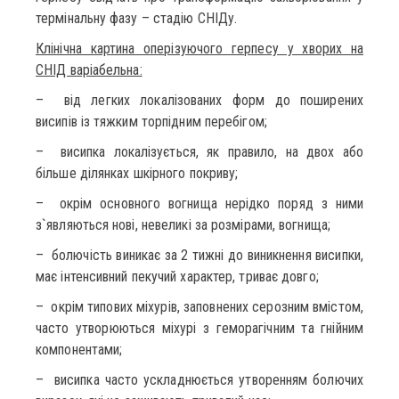
термінальну фазу – стадію СНІДу.
Клінічна картина оперізуючого герпесу у хворих на
СНІД варіабельна:
– від легких локалізованих форм до поширених
висипів із тяжким торпідним перебігом;
– висипка локалізується, як правило, на двох або
більше ділянках шкірного покриву;
– окрім основного вогнища нерідко поряд з ними
з`являються нові, невеликі за розмірами, вогнища;
– болючість виникає за 2 тижні до виникнення висипки,
має інтенсивний пекучий характер, триває довго;
– окрім типових міхурів, заповнених серозним вмістом,
часто утворюються міхурі з геморагічним та гнійним
компонентами;
– висипка часто ускладнюється утворенням болючих