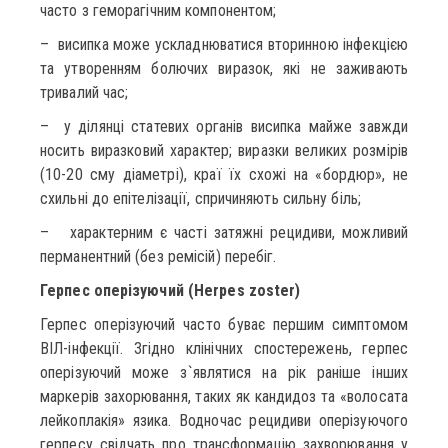
часто з геморагічним компонентом;
– висипка може ускладнюватися вторинною інфекцією
та утворенням болючих виразок, які не заживають
тривалий час;
– у ділянці статевих органів висипка майже завжди
носить виразковий характер; виразки великих розмірів
(10-20 сму діаметрі), краї їх схожі на «бордюр», не
схильні до епітелізації, спричиняють сильну біль;
– характерним є часті затяжні рецидиви, можливий
перманентний (без ремісій) перебіг.
Герпес оперізуючий (Herpes zoster)
Герпес оперізуючий часто буває першим симптомом
ВІЛ-інфекції. Згідно клінічних спостережень, герпес
оперізуючий може з`являтися на рік раніше інших
маркерів захорювання, таких як кандидоз та «волосата
лейкоплакія» язика. Водночас рецидиви оперізуючого
герпесу свідчать про трансформацію захворювання у