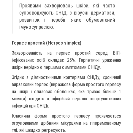
Проявами захворювань шкіри, які часто
супроводжують СНІД, є вірусні дерматози,
розвиток і перебіг яких обумовлений
імуносупресією.
Герпес простий (Herpes simplex)
Захворюваність на герпес простий серед ВІЛ-
інфікованих осіб складає 25%. Герпетичні ураження
шкіри нерідко є першими симптомами СНІДу.
Згідно з діагностичними критеріями СНІДу, хронічний
виразковий герпес (виразкова форма простого герпесу
на шкірі і слизових оболонках, яка триває більше 1
місяця) входить в офіційний перелік опортуністичних
інфекцій при СНІДі.
Класична форма простого герпесу проявляється
згрупованими дрібними міхурцями на гіперемованому
тлі, які швидко регресують.