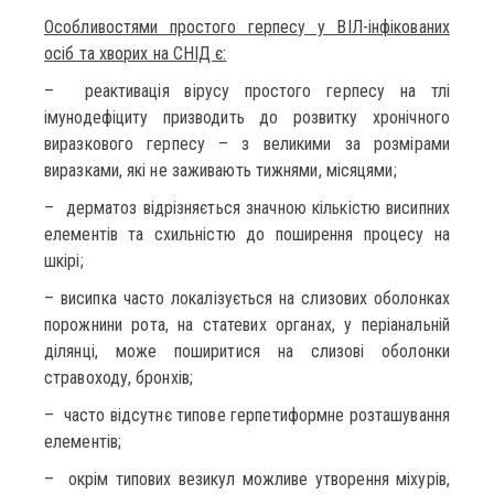
Особливостями простого герпесу у ВІЛ-інфікованих
осіб та хворих на СНІД є:
– реактивація вірусу простого герпесу на тлі
імунодефіциту призводить до розвитку хронічного
виразкового герпесу – з великими за розмірами
виразками, які не заживають тижнями, місяцями;
– дерматоз відрізняється значною кількістю висипних
елементів та схильністю до поширення процесу на
шкірі;
– висипка часто локалізується на слизових оболонках
порожнини рота, на статевих органах, у періанальній
ділянці, може поширитися на слизові оболонки
стравоходу, бронхів;
– часто відсутнє типове герпетиформне розташування
елементів;
– окрім типових везикул можливе утворення міхурів,