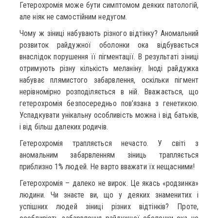
Гетерохромія може бути симптомом деяких патологій,
але ніяк не самостійним недугом.
Чому ж зіниці набувають різного відтінку? Аномальний
розвиток райдужної оболонки ока відбувається
внаслідок порушення її пігментації. В результаті зіниці
отримують різну кількість меланіну. Іноді райдужка
набуває плямистого забарвлення, оскільки пігмент
нерівномірно розподіляється в ній. Вважається, що
гетерохромія безпосередньо пов’язана з генетикою.
Успадкувати унікальну особливість можна і від батьків,
і від більш далеких родичів.
Гетерохромія трапляється нечасто. У світі з
аномальним забарвленням зіниць трапляється
приблизно 1% людей. Не варто вважати їх нещасними!
Гетерохромія – далеко не вирок. Це якась «родзинка»
людини. Чи знаєте ви, що у деяких знаменитих і
успішних людей зіниці різних відтінків? Проте,