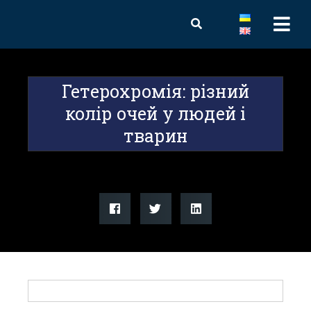
Гетерохромія: різний
колір очей у людей і
тварин