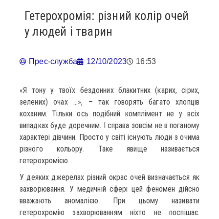
Гетерохромія: різний колір очей
у людей і тварин
Прес-служба
12/10/2023
16:53
«Я тону у твоїх бездонних блакитних (карих, сірих,
зелених) очах …», – так говорять багато хлопців
коханим. Тільки ось подібний комплімент не у всіх
випадках буде доречним. І справа зовсім не в поганому
характері дівчини. Просто у світі існують люди з очима
різного кольору. Таке явище називається
гетерохромією.
У деяких джерелах різний окрас очей визначається як
захворювання. У медичній сфері цей феномен дійсно
вважають аномалією. При цьому називати
гетерохромію захворюванням ніхто не поспішає.