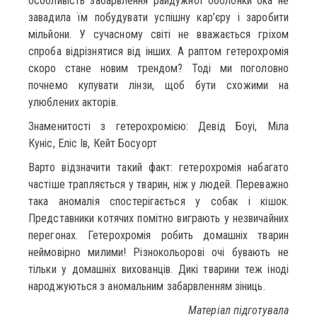
особливість забарвлення райдужної оболонки ока не
завадила їм побудувати успішну кар’єру і заробити
мільйони. У сучасному світі не вважається гріхом
спроба відрізнятися від інших. А раптом гетерохромія
скоро стане новим трендом? Тоді ми поголовно
почнемо купувати лінзи, щоб бути схожими на
улюблених акторів.
Знаменитості з гетерохромією: Девід Боуі, Міла
Куніс, Еліс Ів, Кейт Босуорт
Варто відзначити такий факт: гетерохромія набагато
частіше трапляється у тварин, ніж у людей. Переважно
така аномалія спостерігається у собак і кішок.
Представники котячих помітно виграють у незвичайних
перегонах. Гетерохромія робить домашніх тварин
неймовірно милими! Різнокольорові очі бувають не
тільки у домашніх вихованців. Дикі тварини теж іноді
народжуються з аномальним забарвленням зіниць.
Матеріал підготувала