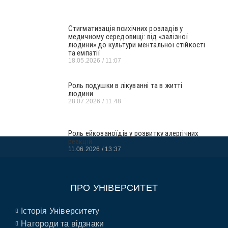
Стигматизація психічних розладів у
медичному середовищі: від «залізної
людини» до культури ментальної стійкості
та емпатії
18.05.2026
11:07
Роль подушки в лікуванні та в житті
людини
28.07.2026
11:48
Роль ейкозаноїдів у розвитку алергічних
реакцій
11.06.2026
13:37
ПРО УНІВЕРСИТЕТ
Історія Університету
Нагороди та відзнаки