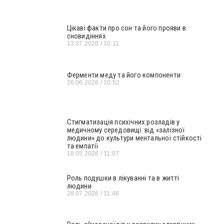
Цікаві факти про сон та його прояви в
сновидіннях
13.07.2026
10:11
Ферменти меду та його компоненти
26.06.2026
10:52
Стигматизація психічних розладів у
медичному середовищі: від «залізної
людини» до культури ментальної стійкості
та емпатії
18.05.2026
11:07
Роль подушки в лікуванні та в житті
людини
28.07.2026
11:48