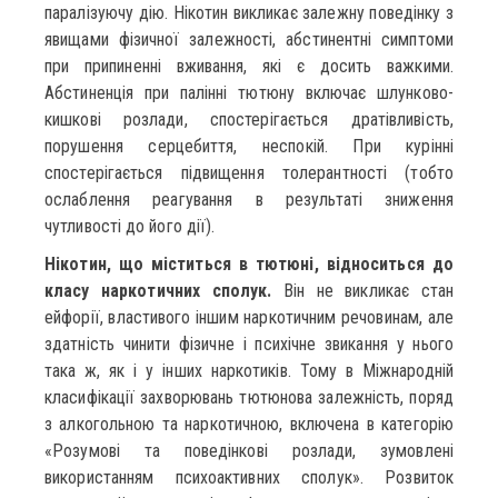
паралізуючу дію. Нікотин викликає залежну поведінку з
явищами фізичної залежності, абстинентні симптоми
при припиненні вживання, які є досить важкими.
Абстиненція при палінні тютюну включає шлунково-
кишкові розлади, спостерігається дратівливість,
порушення серцебиття, неспокій. При курінні
спостерігається підвищення толерантності (тобто
ослаблення реагування в результаті зниження
чутливості до його дії).
Нікотин, що міститься в тютюні, відноситься до
класу наркотичних сполук.
Він не викликає стан
ейфорії, властивого іншим наркотичним речовинам, але
здатність чинити фізичне і психічне звикання у нього
така ж, як і у інших наркотиків. Тому в Міжнародній
класифікації захворювань тютюнова залежність, поряд
з алкогольною та наркотичною, включена в категорію
«Розумові та поведінкові розлади, зумовлені
використанням психоактивних сполук». Розвиток