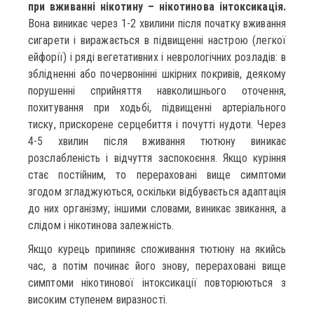
при вживанні нікотину – нікотинова інтоксикація.
Вона виникає через 1-2 хвилини після початку вживання
сигарети і виражається в підвищенні настрою (легкої
ейфорії) і ряді вегетативних і неврологічних розладів: в
зблідненні або почервонінні шкірних покривів, деякому
порушенні сприйняття навколишнього оточення,
похитування при ходьбі, підвищенні артеріального
тиску, прискорене серцебиття і почутті нудоти. Через
4-5 хвилин після вживання тютюну виникає
розслабленість і відчуття заспокоєння. Якщо куріння
стає постійним, то перераховані вище симптоми
згодом згладжуються, оскільки відбувається адаптація
до них організму; іншими словами, виникає звикання, а
слідом і нікотинова залежність.
Якщо курець припиняє споживання тютюну на якийсь
час, а потім починає його знову, перераховані вище
симптоми нікотинової інтоксикації повторюються з
високим ступенем виразності.