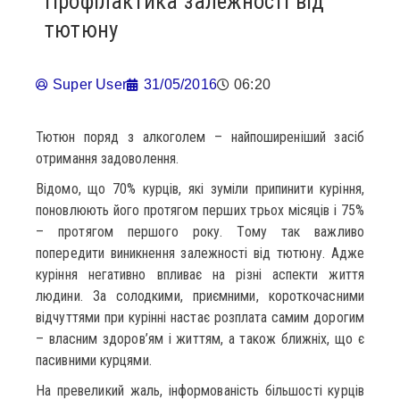
Профілактика залежності від
тютюну
Super User
31/05/2016
06:20
Тютюн поряд з алкоголем – найпоширеніший засіб
отримання задоволення.
Відомо, що 70% курців, які зуміли припинити куріння,
поновлюють його протягом перших трьох місяців і 75%
– протягом першого року. Тому так важливо
попередити виникнення залежності від тютюну. Адже
куріння негативно впливає на різні аспекти життя
людини. За солодкими, приємними, короткочасними
відчуттями при курінні настає розплата самим дорогим
– власним здоров’ям і життям, а також ближніх, що є
пасивними курцями.
На превеликий жаль, інформованість більшості курців