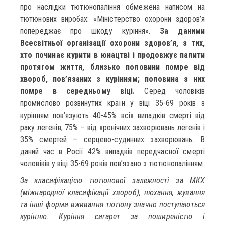
про наслідки тютюнопаління обмежена написом на
тютюнових виробах: «Міністерство охорони здоров’я
попереджає про шкоду куріння».
За даними
Всесвітньої організації охорони здоров’я, з тих,
хто починає курити в юнацтві і продовжує палити
протягом життя, близько половини помре від
хвороб, пов’язаних з курінням; половина з них
помре в середньому віці.
Серед чоловіків
промислово розвинутих країн у віці 35-69 років з
курінням пов’язують 40-45% всіх випадків смерті від
раку легенів, 75% – від хронічних захворювань легенів і
35% смертей – серцево-судинних захворювань. В
даний час в Росії 42% випадків передчасної смерті
чоловіків у віці 35-69 років пов’язано з тютюнопалінням.
За класифікацією тютюнової залежності за МКХ
(міжнародної класифікації хвороб), нюхання, жування
та інші форми вживання тютюну значно поступаються
курінню. Куріння сигарет за поширеністю і