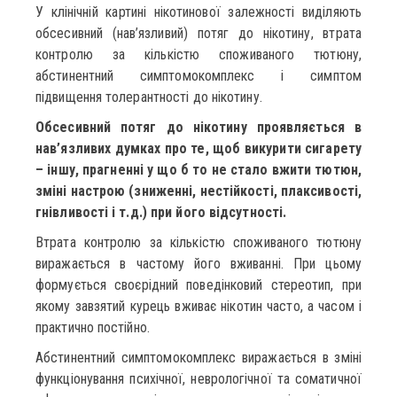
У клінічній картині нікотинової залежності виділяють
обсесивний (нав’язливий) потяг до нікотину, втрата
контролю за кількістю споживаного тютюну,
абстинентний симптомокомплекс і симптом
підвищення толерантності до нікотину.
Обсесивний потяг до нікотину проявляється в
нав’язливих думках про те, щоб викурити сигарету
– іншу, прагненні у що б то не стало вжити тютюн,
зміні настрою (зниженні, нестійкості, плаксивості,
гнівливості і т.д.) при його відсутності.
Втрата контролю за кількістю споживаного тютюну
виражається в частому його вживанні. При цьому
формується своєрідний поведінковий стереотип, при
якому завзятий курець вживає нікотин часто, а часом і
практично постійно.
Абстинентний симптомокомплекс виражається в зміні
функціонування психічної, неврологічної та соматичної