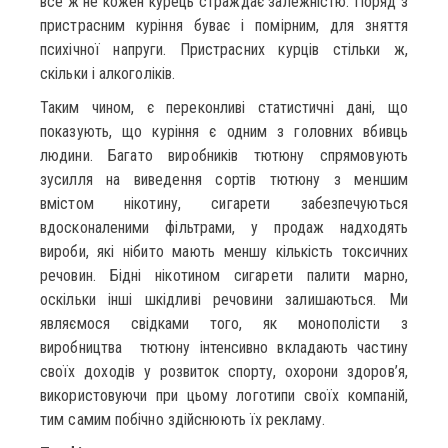
все ж не кожен курець страждає залежністю. Поряд з
пристрасним куріння буває і помірним, для зняття
психічної напруги. Пристрасних курців стільки ж,
скільки і алкоголіків.
Таким чином, є переконливі статистичні дані, що
показують, що куріння є одним з головних вбивць
людини. Багато виробників тютюну спрямовують
зусилля на виведення сортів тютюну з меншим
вмістом нікотину, сигарети забезпечуються
вдосконаленими фільтрами, у продаж надходять
вироби, які нібито мають меншу кількість токсичних
речовин. Бідні нікотином сигарети палити марно,
оскільки інші шкідливі речовини залишаються. Ми
являємося свідками того, як монополісти з
виробництва тютюну інтенсивно вкладають частину
своїх доходів у розвиток спорту, охорони здоров’я,
використовуючи при цьому логотипи своїх компаній,
тим самим побічно здійснюють їх рекламу.