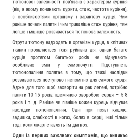
тютюнової залежності пов’язана з характером куріння
(вік, в якому починають курити, стаж, частота куріння),
з особливостями організму і характеру курця. Чим
раніше почали палити і чим триваліше стаж куріння, тим
легше і міцніше розвивається тютюнова залежність.
Отрути тютюну надходять в організм курця, в клітинах
тканин проявляється їхня руйнівна дія, однак багато
курців протягом багатьох років не відчувають
особливих змін у самопочутті. Підступність
тютюнопаління полягає в тому, що тяжкі наслідки
розвиваються поступово і непомітно для самого курця.
Адже для того щоб захворіти на рак легені, потрібно
палити 10-15 років, ішемічною хворобою серця – 5-8
років і т. д. Раніше чи пізніше кожен курець відчуває
наслідки тютюнопаління. Одні при появі кашлю,
задишки, слабкості в ногах, болях в серці, інші тільки
тоді, коли лікарі ставлять їм діагноз.
Один із перших важливих симптомів, що виникає