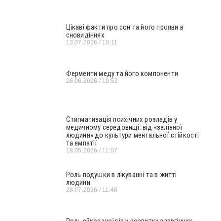
Цікаві факти про сон та його прояви в
сновидіннях
13.07.2026
10:11
Ферменти меду та його компоненти
26.06.2026
10:52
Стигматизація психічних розладів у
медичному середовищі: від «залізної
людини» до культури ментальної стійкості
та емпатії
18.05.2026
11:07
Роль подушки в лікуванні та в житті
людини
28.07.2026
11:48
Роль ейкозаноїдів у розвитку алергічних