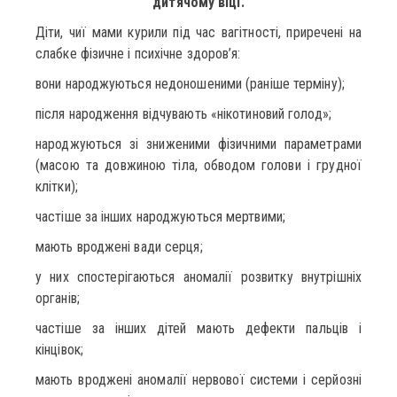
дитячому віці.
Діти, чиї мами курили під час вагітності, приречені на
слабке фізичне і психічне здоров’я:
вони народжуються недоношеними (раніше терміну);
після народження відчувають «нікотиновий голод»;
народжуються зі зниженими фізичними параметрами
(масою та довжиною тіла, обводом голови і грудної
клітки);
частіше за інших народжуються мертвими;
мають вроджені вади серця;
у них спостерігаються аномалії розвитку внутрішніх
органів;
частіше за інших дітей мають дефекти пальців і
кінцівок;
мають вроджені аномалії нервової системи і серйозні