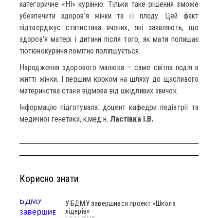
категоричне «НІ» курінню. Тільки таке рішення зможе
убезпечити здоров’я жінки та її плоду. Цей факт
підтверджує статистика вчених, які заявляють, що
здоров’я матері і дитини після того, як мати полишає
тютюнокуріння помітно поліпшується.
Народження здорового малюка – саме світла подія в
житті жінки. І першим кроком на шляху до щасливого
материнства стане відмова від шкідливих звичок.
Інформацію підготувала: доцент кафедри педіатрії та
медичної генетики, к.мед.н.
Ластівка І.В.
Корисно знати
У БДМУ завершився проект «Школа
лідерів»