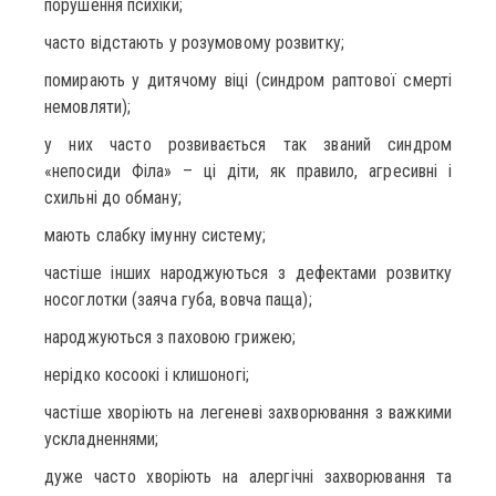
порушення психіки;
часто відстають у розумовому розвитку;
помирають у дитячому віці (синдром раптової смерті
немовляти);
у них часто розвивається так званий синдром
«непосиди Філа» – ці діти, як правило, агресивні і
схильні до обману;
мають слабку імунну систему;
частіше інших народжуються з дефектами розвитку
носоглотки (заяча губа, вовча паща);
народжуються з паховою грижею;
нерідко косоокі і клишоногі;
частіше хворіють на легеневі захворювання з важкими
ускладненнями;
дуже часто хворіють на алергічні захворювання та