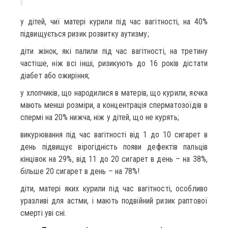
у дітей, чиї матері курили під час вагітності, на 40%
підвищується ризик розвитку аутизму;
діти жінок, які палили під час вагітності, на третину
частіше, ніж всі інші, ризикують до 16 років дістати
діабет або ожиріння;
у хлопчиків, що народилися в матерів, що курили, яєчка
мають менші розміри, а концентрація сперматозоїдів в
спермі на 20% нижча, ніж у дітей, що не курять;
викурювання під час вагітності від 1 до 10 сигарет в
день підвищує вірогідність появи дефектів пальців
кінцівок на 29%, від 11 до 20 сигарет в день – на 38%,
більше 20 сигарет в день – на 78%!
діти, матері яких курили під час вагітності, особливо
уразливі для астми, і мають подвійний ризик раптової
смерті уві сні.