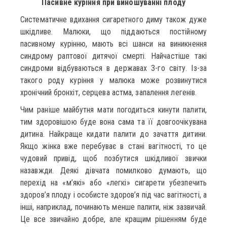
Пасивне куріння при виношуванні плоду
Систематичне вдихання сигаретного диму також дуже
шкідливе. Малюки, що піддаються постійному
пасивному курінню, мають всі шанси на виникнення
синдрому раптової дитячої смерті. Найчастіше такі
синдроми відбуваються в державах 3-го світу. Із-за
такого роду куріння у малюка може розвинутися
хронічний бронхіт, серцева астма, запалення легенів.
Чим раніше майбутня мати погодиться кинути палити,
тим здоровішою буде вона сама та її довгоочікувана
дитина. Найкраще кидати палити до зачаття дитини.
Якщо жінка вже перебуває в стані вагітності, то це
чудовий привід, щоб позбутися шкідливої звички
назавжди. Деякі дівчата помилково думають, що
перехід на «м’які» або «легкі» сигарети убезпечить
здоров’я плоду і особисте здоров’я під час вагітності, а
інші, наприклад, починають менше палити, ніж зазвичай.
Це все звичайно добре, але кращим рішенням буде