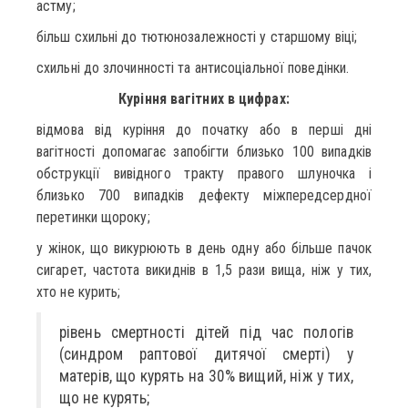
астму;
більш схильні до тютюнозалежності у старшому віці;
схильні до злочинності та антисоціальної поведінки.
Куріння вагітних в цифрах:
відмова від куріння до початку або в перші дні
вагітності допомагає запобігти близько 100 випадків
обструкції вивідного тракту правого шлуночка і
близько 700 випадків дефекту міжпередсердної
перетинки щороку;
у жінок, що викурюють в день одну або більше пачок
сигарет, частота викиднів в 1,5 рази вища, ніж у тих,
хто не курить;
рівень смертності дітей під час пологів
(синдром раптової дитячої смерті) у
матерів, що курять на 30% вищий, ніж у тих,
що не курять;