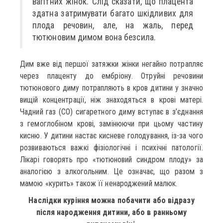
вагітних жінок. Слід сказати, що плацента
здатна затримувати багато шкідливих для
плода речовин, але, на жаль, перед
тютюновим димом вона безсила.
Дим вже від першої затяжки жінки негайно потрапляє
через плаценту до ембріону. Отруйні речовини
тютюнового диму потрапляють в кров дитини у значно
вищій концентрації, ніж знаходяться в крові матері.
Чадний газ (СО) сигаретного диму вступає в з’єднання
з гемоглобіном крові, замінюючи при цьому частину
кисню. У дитини настає кисневе голодування, із-за чого
розвиваються важкі фізіологічні і психічні патології.
Лікарі говорять про «тютюновий синдром плоду» за
аналогією з алкогольним. Це означає, що разом з
мамою «курить» також її ненароджений малюк.
Наслідки куріння можна побачити або відразу
після народження дитини, або в ранньому