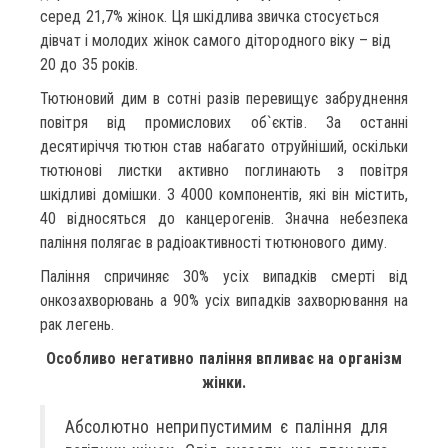
серед 21,7% жінок. Ця шкідлива звичка стосується
дівчат і молодих жінок самого дітородного віку – від
20 до 35 років.
Тютюновий дим в сотні разів перевищує забруднення
повітря від промислових об`єктів. За останні
десятиріччя тютюн став набагато отруйніший, оскільки
тютюнові листки активно поглинають з повітря
шкідливі домішки. З 4000 компонентів, які він містить,
40 відносяться до канцерогенів. Значна небезпека
паління полягає в радіоактивності тютюнового диму.
Паління спричиняє 30% усіх випадків смерті від
онкозахворювань а 90% усіх випадків захворювання на
рак легень.
Особливо негативно паління впливає на організм
жінки.
Абсолютно неприпустимим є паління для