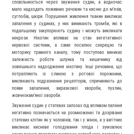
сповільнюється через звуження судин, а водночас
мало надходить поживних речовин та кисню до м’язів,
суглобів, шкіри. Порушення живлення тканин викликає
запалення у судинах, у них виникають тромби, які в
подальшому закупорюють судину і можуть викликати
некрози. Нікотин впливає на стан вегетативної
нервової системи, а саме посилює секрецію та
моторику травного каналу, тому поступово виникає
залежність роботи шлунка та кишечнику від
зовнішнього надходження нікотину. Інші речовини, що
потрапляють із слиною з ротової порожнини,
викликають подразнення рецепторів, спричиняють до
появи запалення, виразкової хвороби, пухлин,
жовчнокам’яної хвороби.
Звуження судин у статевих залозах під впливом паління
негативно позначається на розмноженні та дозріванні
статевих клітин як у чоловіків, так і у жінок, а у вагітних
викликає кисневе голодування плода і зумовлює