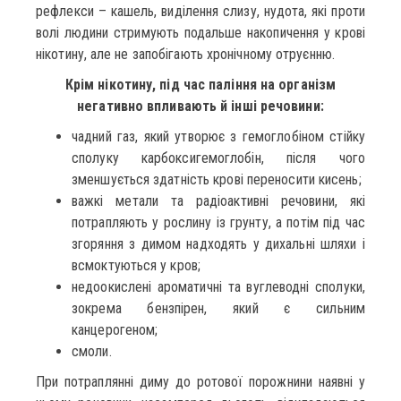
рефлекси – кашель, виділення слизу, нудота, які проти
волі людини стримують подальше накопичення у крові
нікотину, але не запобігають хронічному отруєнню.
Крім нікотину, під час паління на організм
негативно впливають й інші речовини:
чадний газ, який утворює з гемоглобіном стійку
сполуку карбоксигемоглобін, після чого
зменшується здатність крові переносити кисень;
важкі метали та радіоактивні речовини, які
потрапляють у рослину із грунту, а потім під час
згоряння з димом надходять у дихальні шляхи і
всмоктуються у кров;
недоокислені ароматичні та вуглеводні сполуки,
зокрема бензпірен, який є сильним
канцерогеном;
смоли.
При потраплянні диму до ротової порожнини наявні у