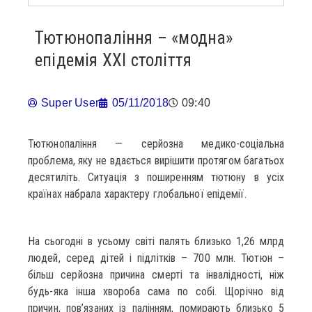
Тютюнопаління – «модна»
епідемія XXI століття
Super User
05/11/2018
09:40
Тютюнопаління — серйозна медико-соціальна
проблема, яку не вдається вирішити протягом багатьох
десятиліть. Ситуація з поширенням тютюну в усіх
країнах набрала характеру глобальної епідемії.
На сьогодні в усьому світі палять близько 1,26 млрд
людей, серед дітей і підлітків – 700 млн. Тютюн –
більш серйозна причина смерті та інвалідності, ніж
будь-яка інша хвороба сама по собі. Щорічно від
причин, пов’язаних із палінням, помирають близько 5