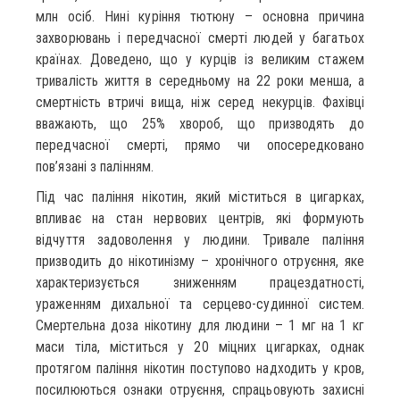
млн осіб. Нині куріння тютюну – основна причина
захворювань і передчасної смерті людей у багатьох
країнах. Доведено, що у курців із великим стажем
тривалість життя в середньому на 22 роки менша, а
смертність втричі вища, ніж серед некурців. Фахівці
вважають, що 25% хвороб, що призводять до
передчасної смерті, прямо чи опосередковано
пов’язані з палінням.
Під час паління нікотин, який міститься в цигарках,
впливає на стан нервових центрів, які формують
відчуття задоволення у людини. Тривале паління
призводить до нікотинізму – хронічного отруєння, яке
характеризується зниженням працездатності,
ураженням дихальної та серцево-судинної систем.
Смертельна доза нікотину для людини – 1 мг на 1 кг
маси тіла, міститься у 20 міцних цигарках, однак
протягом паління нікотин поступово надходить у кров,
посилюються ознаки отруєння, спрацьовують захисні