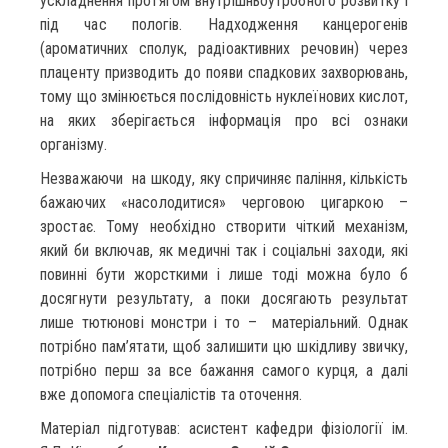
ускладнення протягом внутрішньоутробного розвитку і
під час пологів. Надходження канцерогенів
(ароматичних сполук, радіоактивних речовин) через
плаценту призводить до появи спадкових захворювань,
тому що змінюється послідовність нуклеїнових кислот,
на яких зберігається інформація про всі ознаки
організму.
Незважаючи на шкоду, яку спричиняє паління, кількість
бажаючих «насолодитися» черговою цигаркою –
зростає. Тому необхідно створити чіткий механізм,
який би включав, як медичні так і соціальні заходи, які
повинні бути жорсткими і лише тоді можна було б
досягнути результату, а поки досягають результат
лише тютюнові монстри і то – матеріальний. Однак
потрібно пам’ятати, щоб залишити цю шкідливу звичку,
потрібно перш за все бажання самого курця, а далі
вже допомога спеціалістів та оточення.
Матеріал підготував: асистент кафедри фізіології ім.