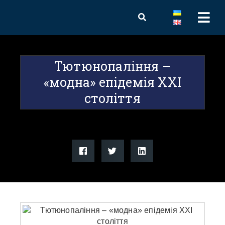
Тютюнопаління –
«модна» епідемія XXI
століття