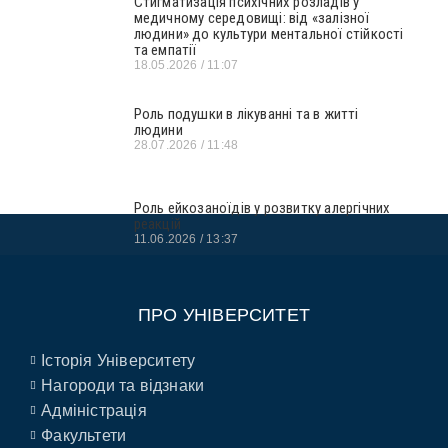
Стигматизація психічних розладів у
медичному середовищі: від «залізної
людини» до культури ментальної стійкості
та емпатії
18.05.2026
11:07
Роль подушки в лікуванні та в житті
людини
28.07.2026
11:48
Роль ейкозаноїдів у розвитку алергічних
реакцій
11.06.2026
13:37
ПРО УНІВЕРСИТЕТ
Історія Університету
Нагороди та відзнаки
Адміністрація
Факультети