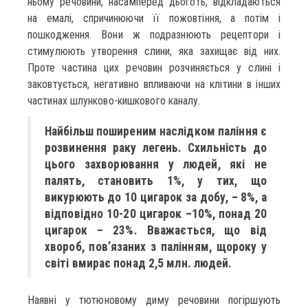
ньому речовини, насамперед дьоготь, відкладаються
на емалі, спричинюючи її пожовтіння, а потім і
пошкодження. Вони ж подразнюють рецептори і
стимулюють утворення слини, яка захищає від них.
Проте частина цих речовин розчиняється у слині і
заковтується, негативно впливаючи на клітини в інших
частинах шлунково-кишкового каналу.
Найбільш поширеним наслідком паління є
розвинення раку легень. Схильність до
цього захворювання у людей, які не
палять, становить 1%, у тих, що
викурюють до 10 цигарок за добу, – 8%, а
відповідно 10-20 цигарок –10%, понад 20
цигарок – 23%. Вважається, що від
хвороб, пов’язаних з палінням, щороку у
світі вмирає понад 2,5 млн. людей.
Наявні у тютюновому диму речовини погіршують