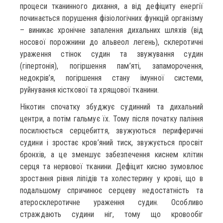
процеси тканинного дихання, а від дефіциту енергії
починається порушення фізіологічних функцій організму
– виникає хронічне запалення дихальних шляхів (від
носової порожнини до альвеол легень), склеротичні
ураження стінок судин та звужування судин
(гіпертонія), погіршення пам’яті, запаморочення,
недокрів’я, погіршення стану імунної системи,
руйнування кісткової та хрящової тканини.
Нікотин спочатку збуджує судинний та дихальний
центри, а потім гальмує їх. Тому після початку паління
посилюється серцебиття, звужуються периферичні
судини і зростає кров’яний тиск, звужується просвіт
бронхів, а це зменшує забезпечення киснем клітин
серця та нервової тканини. Дефіцит кисню зумовлює
зростання рівня ліпідів та холестерину у крові, що в
подальшому спричинює серцеву недостатність та
атеросклеротичне ураження судин. Особливо
страждають судини ніг, тому що кровообіг