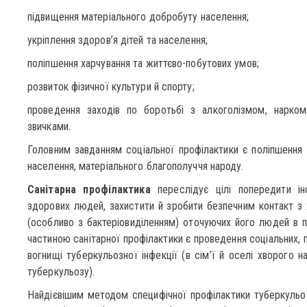
підвищення матеріального добробуту населення;
укріплення здоров’я дітей та населення;
поліпшення харчування та життєво-побутових умов;
розвиток фізичної культури й спорту;
проведення заходів по боротьбі з алкоголізмом, нарком
звичками.
Головним завданням соціальної профілактики є поліпшення
населення, матеріального благополуччя народу.
Санітарна профілактика
переслідує цілі попередити інф
здорових людей, захистити й зробити безпечним контакт з 
(особливо з бактеріовиділенням) оточуючих його людей в 
частиною санітарної профілактики є проведення соціальних, п
вогнищі туберкульозної інфекції (в сім’ї й оселі хворого н
туберкульозу).
Найдієвішим методом специфічної профілактики туберкульоз