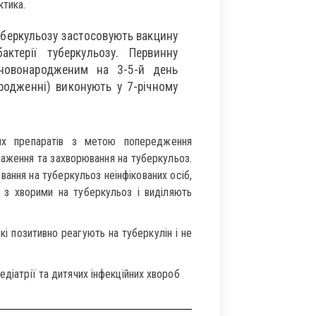
ктика.
туберкульозу застосовують вакцину
ктерії туберкульозу. Первинну
новонародженим на 3-5-й день
родженні) виконують у 7-річному
их препаратів з метою попередження
араження та захворювання на туберкульоз.
ання на туберкульоз неінфікованих осіб,
і з хворими на туберкульоз і виділяють
і позитивно реагують на туберкулін і не
едіатрії та дитячих інфекційних хвороб