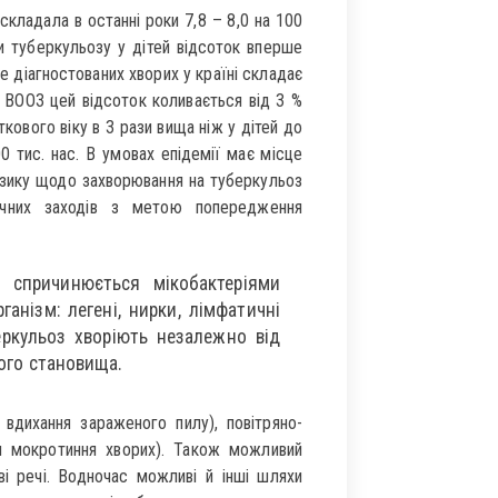
складала в останні роки 7,8 – 8,0 на 100
ки туберкульозу у дітей відсоток вперше
е діагностованих хворих у країні складає
и ВООЗ цей відсоток коливається від 3 %
ткового віку в 3 рази вища ніж у дітей до
00 тис. нас. В умовах епідемії має місце
ризику щодо захворювання на туберкульоз
ичних заходів з метою попередження
 спричинюється мікобактеріями
ганізм: легені, нирки, лімфатичні
беркульоз хворіють незалежно від
ного становища.
вдихання зараженого пилу), повітряно-
ки мокротиння хворих). Також можливий
і речі. Водночас можливі й інші шляхи